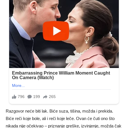
Razgovor neće biti lak. Biće suza, tišina, možda i prekida.
Biće reči koje bole, ali i reči koje leče. Ovan će čuti ono što
nikada nije očekivao – priznanje greške, izvinjenje, možda čak