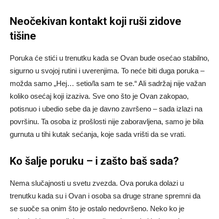
Neočekivan kontakt koji ruši zidove
tišine
Poruka će stići u trenutku kada se Ovan bude osećao stabilno,
sigurno u svojoj rutini i uverenjima. To neće biti duga poruka –
možda samo „Hej… setio/la sam te se.“ Ali sadržaj nije važan
koliko osećaj koji izaziva. Sve ono što je Ovan zakopao,
potisnuo i ubedio sebe da je davno završeno – sada izlazi na
površinu. Ta osoba iz prošlosti nije zaboravljena, samo je bila
gurnuta u tihi kutak sećanja, koje sada vrišti da se vrati.
Ko šalje poruku – i zašto baš sada?
Nema slučajnosti u svetu zvezda. Ova poruka dolazi u
trenutku kada su i Ovan i osoba sa druge strane spremni da
se suoče sa onim što je ostalo nedovršeno. Neko ko je