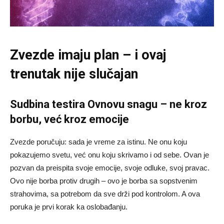
Zvezde imaju plan – i ovaj
trenutak nije slučajan
Sudbina testira Ovnovu snagu – ne kroz
borbu, već kroz emocije
Zvezde poručuju: sada je vreme za istinu. Ne onu koju
pokazujemo svetu, već onu koju skrivamo i od sebe. Ovan je
pozvan da preispita svoje emocije, svoje odluke, svoj pravac.
Ovo nije borba protiv drugih – ovo je borba sa sopstvenim
strahovima, sa potrebom da sve drži pod kontrolom. A ova
poruka je prvi korak ka oslobađanju.