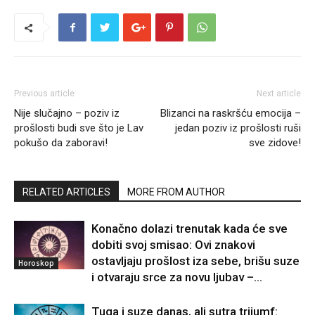
Previous article
Next article
Nije slučajno – poziv iz
Blizanci na raskršću emocija –
prošlosti budi sve što je Lav
jedan poziv iz prošlosti ruši
pokušo da zaboravi!
sve zidove!
RELATED ARTICLES
MORE FROM AUTHOR
Konačno dolazi trenutak kada će sve
dobiti svoj smisao: Ovi znakovi
ostavljaju prošlost iza sebe, brišu suze
Horoskop
i otvaraju srce za novu ljubav –...
Tuga i suze danas, ali sutra trijumf: