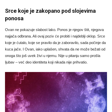
Srce koje je zakopano pod slojevima
ponosa
Ovan ne pokazuje slabost lako. Ponos je njegov štit, njegova
najjača odbrana. Ali ovaj poziv će probiti i najdeblji oklop. Srce
koje je ćutalo, koje se pravilo da je zaboravilo, sada počinje da
kuca jače. I Ovan, iako uplašen, shvata da ne može bežati od
onoga što još uvek živi u njemu. Nije u pitanju samo prošla
ljubav – već deo identiteta koji nikada nije prihvatio.