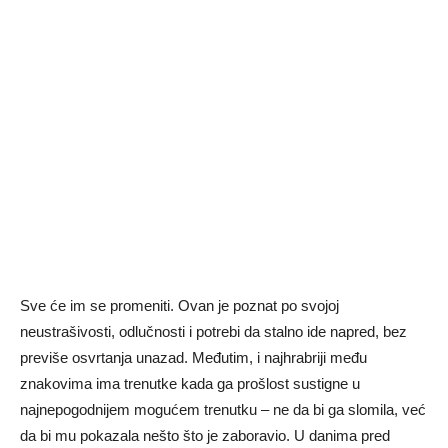
Sve će im se promeniti. Ovan je poznat po svojoj
neustrašivosti, odlučnosti i potrebi da stalno ide napred, bez
previše osvrtanja unazad. Međutim, i najhrabriji među
znakovima ima trenutke kada ga prošlost sustigne u
najnepogodnijem mogućem trenutku – ne da bi ga slomila, već
da bi mu pokazala nešto što je zaboravio. U danima pred