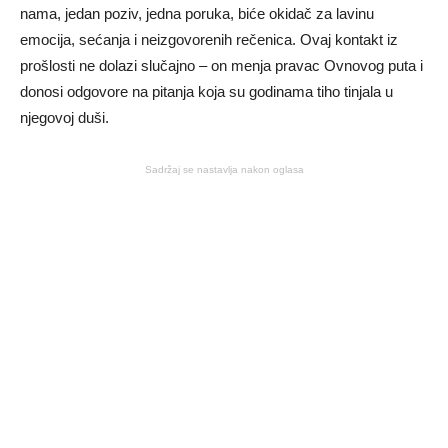
nama, jedan poziv, jedna poruka, biće okidač za lavinu
emocija, sećanja i neizgovorenih rečenica. Ovaj kontakt iz
prošlosti ne dolazi slučajno – on menja pravac Ovnovog puta i
donosi odgovore na pitanja koja su godinama tiho tinjala u
njegovoj duši.
Sadržaj se nastavlja nakon oglasa