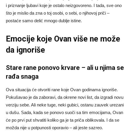
i priznanje ljubavi koje je ostalo neizgovoreno. I tada, sve ono
što je mislio da zna o toj osobi, o sebi, o njihovoj priči –
postaće samo delić mnogo dublje istine.
Emocije koje Ovan više ne može
da ignoriše
Stare rane ponovo krvare – ali u njima se
rađa snaga
Ova situacija će otvoriti rane koje Ovan godinama ignoriše.
Pokušavao je da zaboravi, da okrene novi list, da izgradi novu
verziju sebe. Ali neke tuge, neki gubici, ostanu zauvek urezani
u dušu. Sada, kada se ponovo suoči sa tim emocijama, Ovan
će po prvi put shvatiti koliko ga je ta priča oblikovala. I da se
možda nije u potpunosti oporavio – ali jeste sazreo.