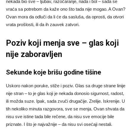
nekada bio sve – ljubav, razočaranje, nada i bol – sada se
vraća sa potrebom da kaže ono što tada nije mogao. A Ovan?
Ovan mora da odluči da li će da sasluša, da oprosti, da otvori
vrata prošlosti, ili da ih zauvek zatvori.
Poziv koji menja sve – glas koji
nije zaboravljen
Sekunde koje brišu godine tišine
Uskoro nakon poruke, stiže i poziv. Glas sa druge strane linije
nije stran – to je glas koji je nekada donosio sigurnost, radost,
ili možda suze. Ipak, sada zvuči drugačije. Zrelije. Iskrenije. U
tih nekoliko minuta razgovora, sve se menja. Ovan shvata da
nisu sve istine tada bile rečene, da nisu sve emocije bile
priznate. I što je najvažnije – da nisu svi osećaji nestali.