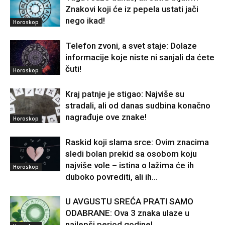
Znakovi koji će iz pepela ustati jači
nego ikad!
Horoskop
Telefon zvoni, a svet staje: Dolaze
informacije koje niste ni sanjali da ćete
čuti!
Horoskop
Kraj patnje je stigao: Najviše su
stradali, ali od danas sudbina konačno
nagrađuje ove znake!
Horoskop
Raskid koji slama srce: Ovim znacima
sledi bolan prekid sa osobom koju
najviše vole – istina o lažima će ih
Horoskop
duboko povrediti, ali ih...
U AVGUSTU SREĆA PRATI SAMO
ODABRANE: Ova 3 znaka ulaze u
najlepši period godine!