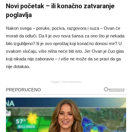
Novi početak – ili konačno zatvaranje
poglavlja
Nakon svega – poruke, poziva, razgovora i suza – Ovan će
morati da odluči. Da li je ovo nova šansa za ono što je nekada
bilo izgubljeno? Ili je ovo oproštaj koji konačno donosi mir? U
svakom slučaju, više ništa neće biti isto. Jer Ovan je čuo glas
koji nikada nije zaboravio – i više ne može da se pravi da ga
nije dotakao.
Oglasi - Advertisement