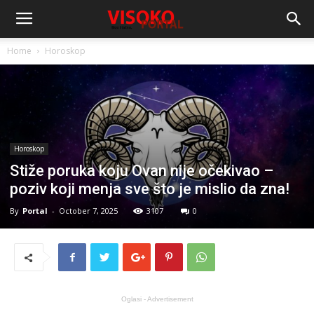
Home
Horoskop
Horoskop
Stiže poruka koju Ovan nije očekivao –
poziv koji menja sve što je mislio da zna!
By
Portal
-
October 7, 2025
3107
0
Oglasi - Advertisement