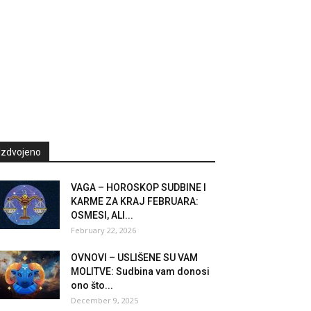
Izdvojeno
VAGA – HOROSKOP SUDBINE I
KARME ZA KRAJ FEBRUARA:
OSMESI, ALI...
February 22, 2026
OVNOVI – USLIŠENE SU VAM
MOLITVE: Sudbina vam donosi
ono što...
December 9, 2025