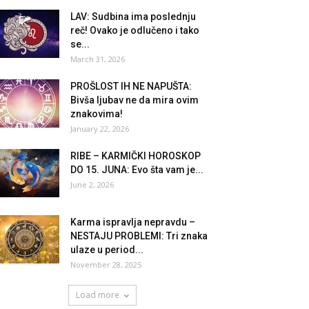
LAV: Sudbina ima poslednju
reč! Ovako je odlučeno i tako
se...
March 31, 2026
PROŠLOST IH NE NAPUŠTA:
Bivša ljubav ne da mira ovim
znakovima!
January 22, 2026
RIBE – KARMIČKI HOROSKOP
DO 15. JUNA: Evo šta vam je...
June 2, 2026
Karma ispravlja nepravdu –
NESTAJU PROBLEMI: Tri znaka
ulaze u period...
November 28, 2025
Load more