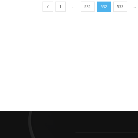
...
...
1
531
532
533