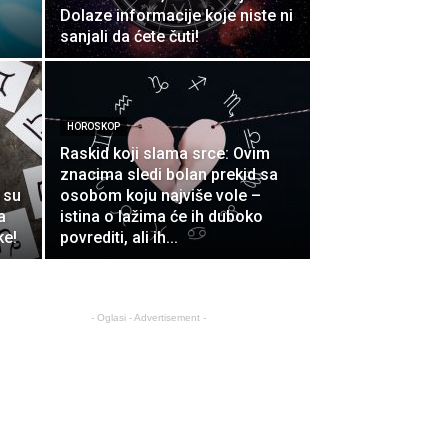
Dolaze informacije koje niste ni
sanjali da ćete čuti!
HOROSKOP
Raskid koji slama srce: Ovim
znacima sledi bolan prekid sa
e su
osobom koju najviše vole –
a
istina o lažima će ih duboko
ke!
povrediti, ali ih...
- Oglasi - Advertisement -