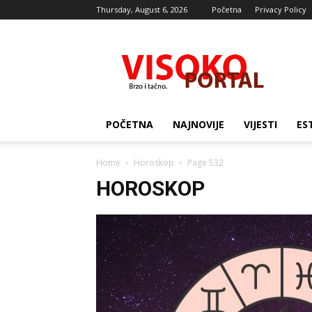
Thursday, August 6, 2026
Početna
Privacy Policy
Visocki
portal
POČETNA
NAJNOVIJE
VIJESTI
ES
Home
Horoskop
Page 532
HOROSKOP