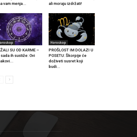
a vam menja...
ali moraju izdržati!
oroskop
Horoskop
EŽALI SU OD KARME –
PROŠLOST IM DOLAZI U
i sada ih sustiže: Ovi
POSETU: Škorpije će
akovi...
doživeti susret koji
budi...