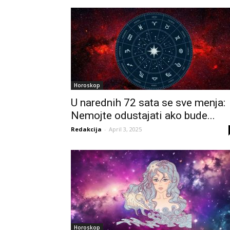
Horoskop
U narednih 72 sata se sve menja:
Nemojte odustajati ako bude...
Redakcija
-
April 3, 2025
Horoskop