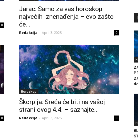
Jarac: Samo za vas horoskop
najvećih iznenađenja – evo zašto
će...
0
Redakcija
-
April 3, 2025
0
H
Z
PR
Z
do
Horoskop
Škorpija: Sreća će biti na vašoj
strani ovog 4.4. – saznajte...
Redakcija
-
April 3, 2025
0
0
H
B
ST