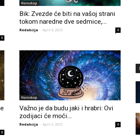
Horoskop
Bik: Zvezde će biti na vašoj strani
tokom naredne dve sedmice,...
Redakcija
-
April 4, 2025
0
0
Horoskop
ce
Važno je da budu jaki i hrabri: Ovi
zodijaci će moći...
Redakcija
-
April 3, 2025
0
0