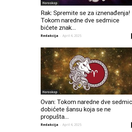
Horoskop
Rak: Spremite se za iznenađenja!
Tokom naredne dve sedmice
bićete znak...
Redakcija
-
April 4, 2025
Horoskop
Ovan: Tokom naredne dve sedmi
dobićete šansu koja se ne
propušta...
Redakcija
-
April 4, 2025