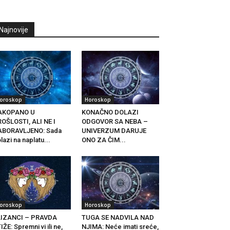
Najnovije
oroskop
Horoskop
AKOPANO U
KONAČNO DOLAZI
OŠLOSTI, ALI NE I
ODGOVOR SA NEBA –
ABORAVLJENO: Sada
UNIVERZUM DARUJE
lazi na naplatu...
ONO ZA ČIM...
oroskop
Horoskop
LIZANCI – PRAVDA
TUGA SE NADVILA NAD
IŽE: Spremni vi ili ne,
NJIMA: Neće imati sreće,