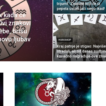
trijumf: Znakovi koji će iz
pepela ustati jači nego ikad!
k kada će
Ovi znakovi
ebe, brišu
novu ljubav
HOROSKOP
Kraj patnje je stigao: Najviš
stradali, ali od danas sudbin
konačno nagrađuje ove zna