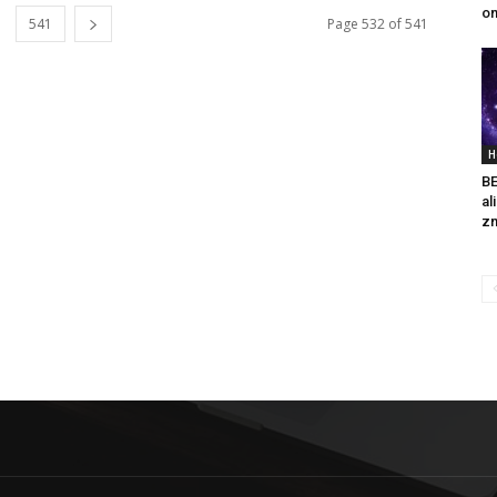
on
541
Page 532 of 541
H
B
al
zn