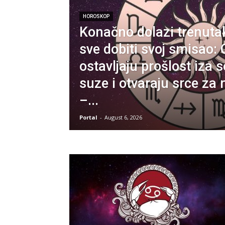
HOROSKOP
Konačno dolazi trenuta
sve dobiti svoj smisao: 
ostavljaju prošlost iza s
suze i otvaraju srce za 
–...
Portal
-
August 6, 2026