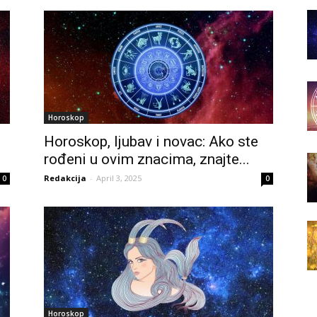
Horoskop
Horoskop, ljubav i novac: Ako ste
rođeni u ovim znacima, znajte...
Redakcija
-
April 3, 2025
0
0
Horoskop