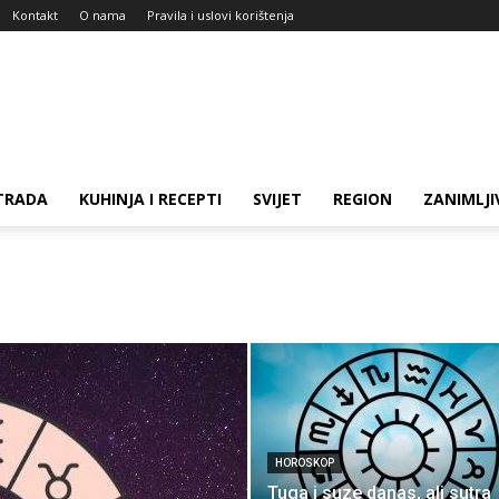
Kontakt
O nama
Pravila i uslovi korištenja
TRADA
KUHINJA I RECEPTI
SVIJET
REGION
ZANIMLJI
HOROSKOP
Tuga i suze danas, ali sutra