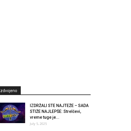
Izdvojeno
IZDRŽALI STE NAJTEŽE – SADA
STIŽE NAJLEPŠE: Strelčevi,
vreme tuge je...
July 5, 2025