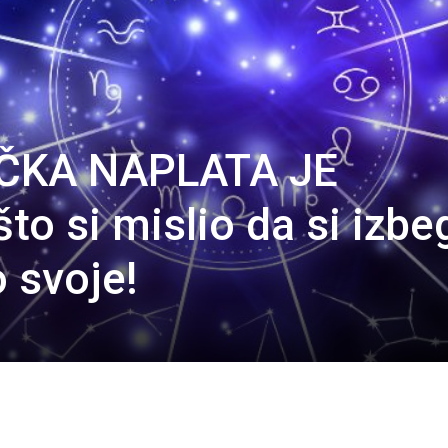
IČKA NAPLATA JE
to si mislio da si izb
 svoje!