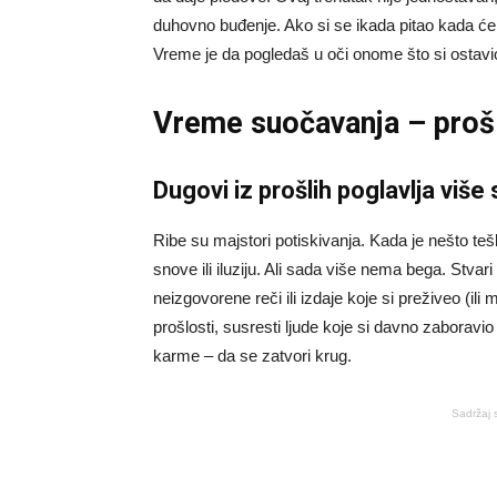
duhovno buđenje. Ako si se ikada pitao kada će d
Vreme je da pogledaš u oči onome što si ostavi
Vreme suočavanja – prošl
Dugovi iz prošlih poglavlja više
Ribe su majstori potiskivanja. Kada je nešto tešk
snove ili iluziju. Ali sada više nema bega. Stvari
neizgovorene reči ili izdaje koje si preživeo (il
prošlosti, susresti ljude koje si davno zaboravio 
karme – da se zatvori krug.
Sadržaj 