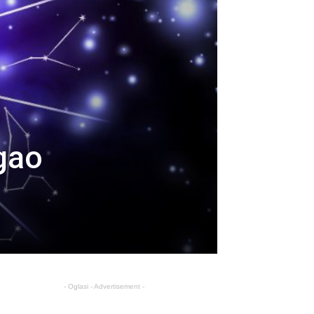
egao
- Oglasi - Advertisement -