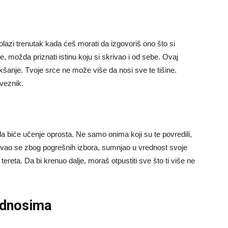
olazi trenutak kada ćeš morati da izgovoriš ono što si
 možda priznati istinu koju si skrivao i od sebe. Ovaj
kšanje. Tvoje srce ne može više da nosi sve te tišine.
aveznik.
a biće učenje oprosta. Ne samo onima koji su te povredili,
tikovao se zbog pogrešnih izbora, sumnjao u vrednost svoje
ereta. Da bi krenuo dalje, moraš otpustiti sve što ti više ne
 odnosima