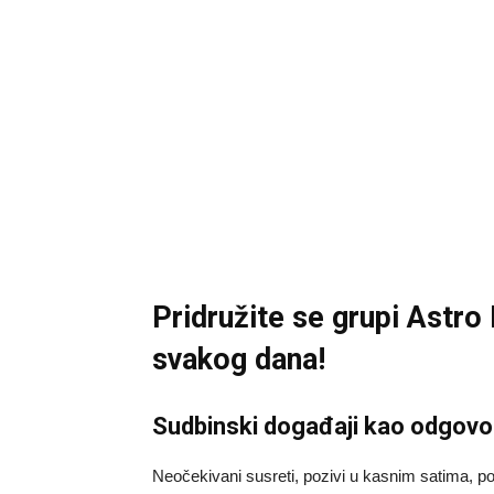
Pridružite se grupi
Astro
svakog dana!
Sudbinski događaji kao odgovor 
Neočekivani susreti, pozivi u kasnim satima, p