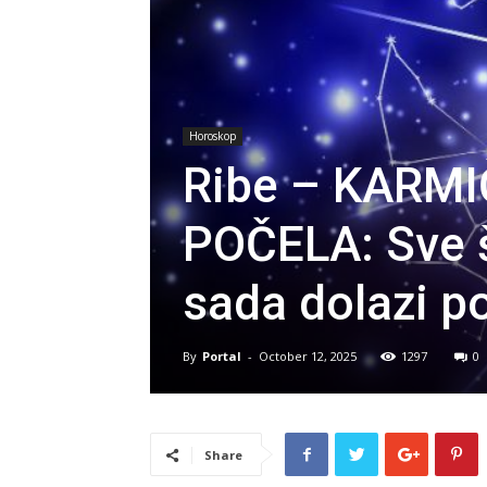
Horoskop
Ribe – KARM
POČELA: Sve š
sada dolazi po
By
Portal
-
October 12, 2025
1297
0
Share