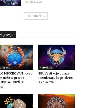
March 5, 2026
Load more
Najnovije
oroskop
Horoskop
AK: NEOČEKIVAN novac
BIK: Vesti koje dolaze
m stiže iz pravca
razotkrivaju ko je iskren,
akle se UOPŠTE
a ko skriva...
ste...