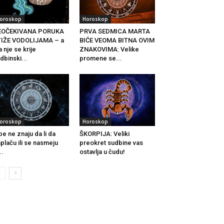
oroskop
Horoskop
EOČEKIVANA PORUKA
PRVA SEDMICA MARTA
TIŽE VODOLIJAMA – a
BIĆE VEOMA BITNA OVIM
a nje se krije
ZNAKOVIMA: Velike
dbinski...
promene se...
oroskop
Horoskop
be ne znaju da li da
ŠKORPIJA: Veliki
plaču ili se nasmeju
preokret sudbine vas
..
ostavlja u čudu!