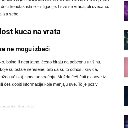
oći trenutak istine – stigao je. I sve se vraća, ali uvećano.
o iza sebe.
ost kuca na vrata
 se ne mogu izbeći
o, bolno ili neprijatno, često biraju da pobegnu u tišinu,
 koje su ostale nerešene, bilo da su to odnosi, krivica,
i možda učinio), sada se vraćaju. Možda ćeš čuti glasove iz
ili ćeš dobiti informacije koje menjaju sve. To je poziv
se nastavlja nakon oglasa