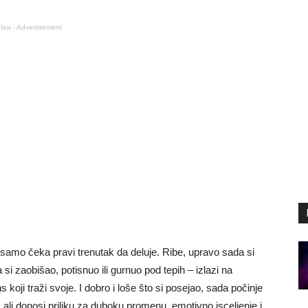
lasi - Advertisement
amo čeka pravi trenutak da deluje. Ribe, upravo sada si
si zaobišao, potisnuo ili gurnuo pod tepih – izlazi na
koji traži svoje. I dobro i loše što si posejao, sada počinje
 ali donosi priliku za duboku promenu, emotivno isceljenje i