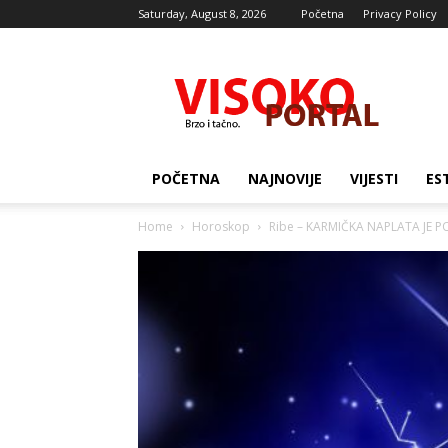
Saturday, August 8, 2026
Početna
Privacy Policy
Visocki
portal
POČETNA
NAJNOVIJE
VIJESTI
ES
Home
Horoskop
Ribe – KARMIČKA NAPLATA JE POČE