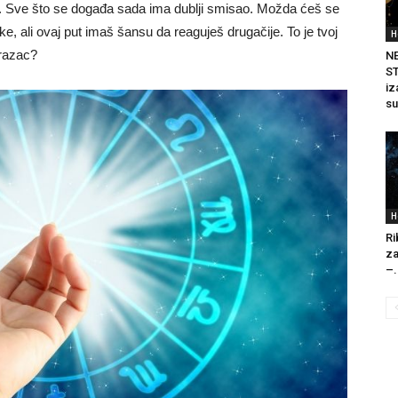
. Sve što se događa sada ima dublji smisao. Možda ćeš se
e, ali ovaj put imaš šansu da reaguješ drugačije. To je tvoj
H
obrazac?
N
S
iz
su
H
Ri
za
–.