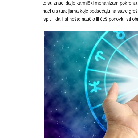
to su znaci da je karmički mehanizam pokrenut
naći u situacijama koje podsećaju na stare grešk
ispit – da li si nešto naučio ili ćeš ponoviti isti 