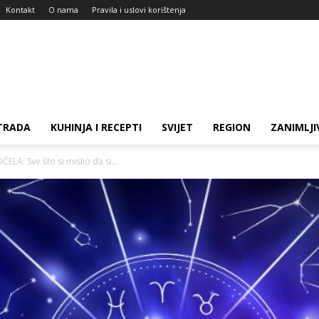
Kontakt
O nama
Pravila i uslovi korištenja
TRADA
KUHINJA I RECEPTI
SVIJET
REGION
ZANIMLJI
LA: Sve što si mislio da si...