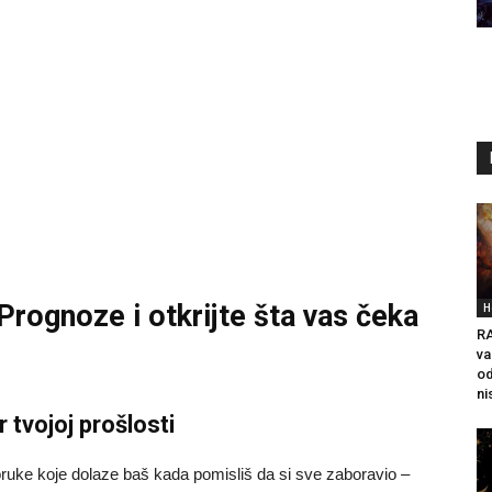
 Prognoze
i otkrijte šta vas čeka
H
R
va
od
ni
tvojoj prošlosti
oruke koje dolaze baš kada pomisliš da si sve zaboravio –