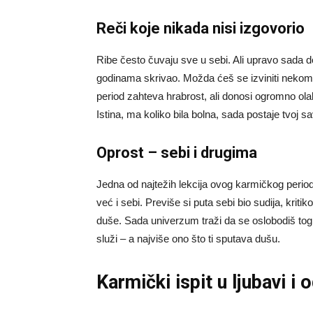
Reči koje nikada nisi izgovorio
Ribe često čuvaju sve u sebi. Ali upravo sada d
godinama skrivao. Možda ćeš se izviniti nekome,
period zahteva hrabrost, ali donosi ogromno ola
Istina, ma koliko bila bolna, sada postaje tvoj s
Oprost – sebi i drugima
Jedna od najtežih lekcija ovog karmičkog period
već i sebi. Previše si puta sebi bio sudija, kri
duše. Sada univerzum traži da se oslobodiš tog t
služi – a najviše ono što ti sputava dušu.
Karmički ispit u ljubavi i