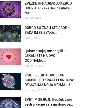
ZVEZDE IH NAGRAĐUJU ZBOG
DOBROTE: Rak i Devica ulaze u
fazu...
May 25, 2025
DOBRO SU ZNALI ŠTA RADE – I
SADA IM SE SVAKA...
June 7, 2025
Ljubav o kojoj ste sanjali –
ČEKALI STE NA OVO
GODINAMA,...
August 15, 2025
RIBE – VELIKI HOROSKOP
SUDBINE DO KRAJA FEBRUARA:
DEŠAVANJA KOJA MENJAJU...
February 18, 2026
SVET IM SE RUŠI: Neočekivane
vesti u kasne sate im donose...