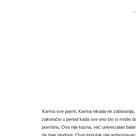
Og
Karma sve pamti. Karma nikada ne zaboravlja, s
zakoračio u period kada sve ono što si mislio da 
površinu. Ovo nije kazna, već univerzalan balans 
da daje plodove. Ovaj trenutak nije jednostavan,