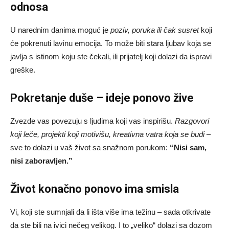
odnosa
U narednim danima moguć je
poziv, poruka ili čak susret
koji
će pokrenuti lavinu emocija. To može biti stara ljubav koja se
javlja s istinom koju ste čekali, ili prijatelj koji dolazi da ispravi
greške.
Pokretanje duše – ideje ponovo žive
Zvezde vas povezuju s ljudima koji vas inspirišu.
Razgovori
koji leče, projekti koji motivišu, kreativna vatra koja se budi
–
sve to dolazi u vaš život sa snažnom porukom:
“Nisi sam,
nisi zaboravljen.”
Život konačno ponovo ima smisla
Vi, koji ste sumnjali da li išta više ima težinu – sada otkrivate
da ste bili na ivici nečeg velikog. I to „veliko“ dolazi sa dozom