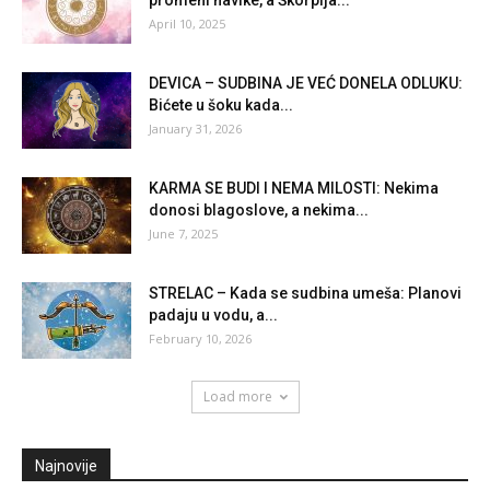
promeni navike, a Škorpija...
April 10, 2025
DEVICA – SUDBINA JE VEĆ DONELA ODLUKU:
Bićete u šoku kada...
January 31, 2026
KARMA SE BUDI I NEMA MILOSTI: Nekima
donosi blagoslove, a nekima...
June 7, 2025
STRELAC – Kada se sudbina umeša: Planovi
padaju u vodu, a...
February 10, 2026
Load more
Najnovije