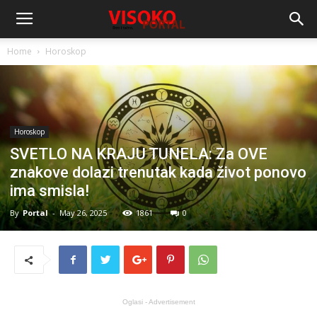
Home
Horoskop
Horoskop
SVETLO NA KRAJU TUNELA: Za OVE
znakove dolazi trenutak kada život ponovo
ima smisla!
By
Portal
-
May 26, 2025
1861
0
Oglasi - Advertisement