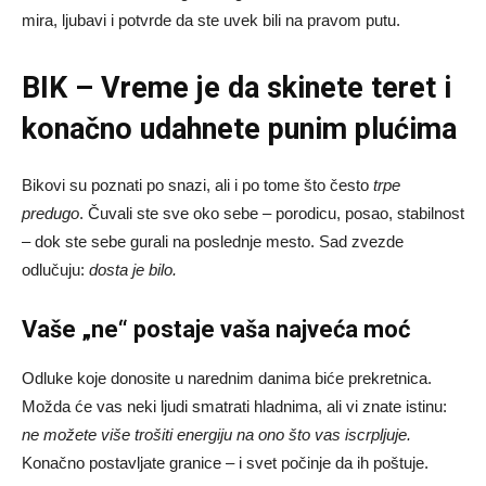
mira, ljubavi i potvrde da ste uvek bili na pravom putu.
BIK – Vreme je da skinete teret i
konačno udahnete punim plućima
Bikovi su poznati po snazi, ali i po tome što često
trpe
predugo
. Čuvali ste sve oko sebe – porodicu, posao, stabilnost
– dok ste sebe gurali na poslednje mesto. Sad zvezde
odlučuju:
dosta je bilo.
Vaše „ne“ postaje vaša najveća moć
Odluke koje donosite u narednim danima biće prekretnica.
Možda će vas neki ljudi smatrati hladnima, ali vi znate istinu:
ne možete više trošiti energiju na ono što vas iscrpljuje.
Konačno postavljate granice – i svet počinje da ih poštuje.