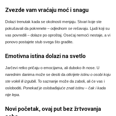
Zvezde vam vraćaju moć i snagu
Dolazi trenutak kada se okolnosti menjaju. Stvari koje ste
pokušavali da pokrenete –
odjednom se rešavaju.
Ljudi koji su
vas povredili – dolaze po oproštaj. Osećaj nemoći nestaje, a vi
ponovo postajete stub svega što gradite.
Emotivna istina dolazi na svetlo
Jarčevi retko pričaju o emocijama, ali duboko ih nose. U
narednim danima može se desiti da
otkrijete istinu o osobi koju
ste voleli ili izgubili.
To saznanje može da zaboli, ali će vas i
osloboditi.
Ponekad je oslobađajuće znati istinu – čak i kada
nije lepa.
Novi početak, ovaj put bez žrtvovanja