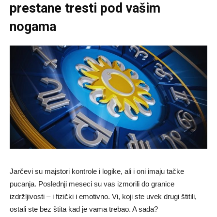
prestane tresti pod vašim
nogama
Jarčevi su majstori kontrole i logike, ali i oni imaju tačke
pucanja. Poslednji meseci su vas izmorili do granice
izdržljivosti – i fizički i emotivno. Vi, koji ste uvek drugi štitili,
ostali ste bez štita kad je vama trebao. A sada?