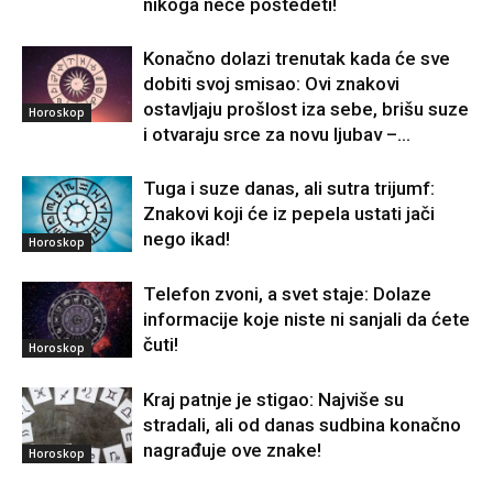
nikoga neće poštedeti!
Konačno dolazi trenutak kada će sve
dobiti svoj smisao: Ovi znakovi
ostavljaju prošlost iza sebe, brišu suze
Horoskop
i otvaraju srce za novu ljubav –...
Tuga i suze danas, ali sutra trijumf:
Znakovi koji će iz pepela ustati jači
nego ikad!
Horoskop
Telefon zvoni, a svet staje: Dolaze
informacije koje niste ni sanjali da ćete
čuti!
Horoskop
Kraj patnje je stigao: Najviše su
stradali, ali od danas sudbina konačno
nagrađuje ove znake!
Horoskop