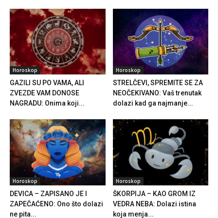
Horoskop
Horoskop
GAZILI SU PO VAMA, ALI
STRELČEVI, SPREMITE SE ZA
ZVEZDE VAM DONOSE
NEOČEKIVANO: Vaš trenutak
NAGRADU: Onima koji...
dolazi kad ga najmanje...
Horoskop
Horoskop
DEVICA – ZAPISANO JE I
ŠKORPIJA – KAO GROM IZ
ZAPEČAĆENO: Ono što dolazi
VEDRA NEBA: Dolazi istina
ne pita...
koja menja...