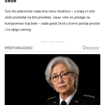
sebe
Sve što pokrećete sada ima novu strukturu – u kojoj
vi više
niste poslednji na listi prioriteta.
Jarac više ne pristaje na
kompromise koji bole – sada gradi život u kome postoji prostor
i za njega samog.
Oglasi - Advertisement