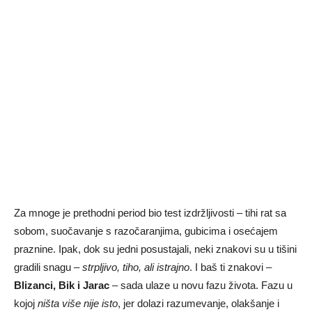
Za mnoge je prethodni period bio test izdržljivosti – tihi rat sa
sobom, suočavanje s razočaranjima, gubicima i osećajem
praznine. Ipak, dok su jedni posustajali, neki znakovi su u tišini
gradili snagu –
strpljivo, tiho, ali istrajno
. I baš ti znakovi –
Blizanci, Bik i Jarac
– sada ulaze u novu fazu života. Fazu u
kojoj
ništa više nije isto
, jer dolazi razumevanje, olakšanje i