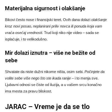
Materijalna sigurnost i olakšanje
Bikovi često nose i finansijski teret. Ovih dana dolazi
olakšanje
kroz novi posao, neplanirani priliv novca ili ponuda koja vam
vraća osećaj vrednosti.
Trud koji niko nije video – sada se
isplaćuje, i to velikodušno.
Mir dolazi iznutra – više ne bežite od
sebe
Shvatate da niste dužni nikome ništa, osim sebi.
Počinjete da
volite sebe više nego što ste ikada ranije
– i to menja sve.
Ljubavni odnosi se čiste od iluzija, a u vašem srcu konačno
ima mesta za pravu bliskost.
JARAC – Vreme je da se tlo