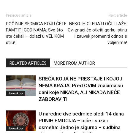
Previous article
Next article
POČINJE SEDMICA KOJU ĆETE
NEKO IH GLEDA U OČI I LAŽE:
PAMTITI GODINAMA: Sve što
Ovi znaci će otkriti gorku istinu
ste čekali – dolazi u VELIKOM
i zauvek promeniti odnos s
stilu!
voljenima!
RELATED ARTICLES
MORE FROM AUTHOR
SREĆA KOJA NE PRESTAJE I KOJOJ
NEMA KRAJA: Pred OVIM znacima su
dani koje NIKADA, ALI NIKADA NEĆE
Horoskop
ZABORAVITI!
U naredne dve sedmice sledi 14 dana
PUNIH EMOCIJA – biće i suza i
osmeha: Jedno je sigurno – sudbina
Horoskop