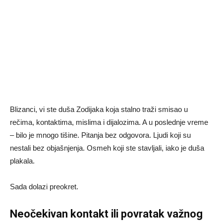
Blizanci, vi ste duša Zodijaka koja stalno traži smisao u
rečima, kontaktima, mislima i dijalozima. A u poslednje vreme
– bilo je mnogo tišine. Pitanja bez odgovora. Ljudi koji su
nestali bez objašnjenja. Osmeh koji ste stavljali, iako je duša
plakala.
Sada dolazi preokret.
Neočekivan kontakt ili povratak važnog