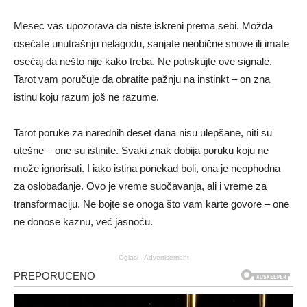
Mesec vas upozorava da niste iskreni prema sebi. Možda
osećate unutrašnju nelagodu, sanjate neobične snove ili imate
osećaj da nešto nije kako treba. Ne potiskujte ove signale.
Tarot vam poručuje da obratite pažnju na instinkt – on zna
istinu koju razum još ne razume.
Tarot poruke za narednih deset dana nisu ulepšane, niti su
utešne – one su istinite. Svaki znak dobija poruku koju ne
može ignorisati. I iako istina ponekad boli, ona je neophodna
za oslobađanje. Ovo je vreme suočavanja, ali i vreme za
transformaciju. Ne bojte se onoga što vam karte govore – one
ne donose kaznu, već jasnoću.
Oglasi - Advertisement