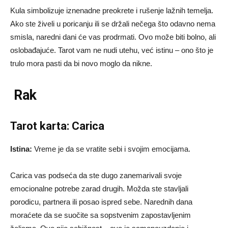
Kula simbolizuje iznenadne preokrete i rušenje lažnih temelja.
Ako ste živeli u poricanju ili se držali nečega što odavno nema
smisla, naredni dani će vas prodrmati. Ovo može biti bolno, ali
oslobađajuće. Tarot vam ne nudi utehu, već istinu – ono što je
trulo mora pasti da bi novo moglo da nikne.
Rak
Tarot karta: Carica
Istina:
Vreme je da se vratite sebi i svojim emocijama.
Carica vas podseća da ste dugo zanemarivali svoje
emocionalne potrebe zarad drugih. Možda ste stavljali
porodicu, partnera ili posao ispred sebe. Narednih dana
moraćete da se suočite sa sopstvenim zapostavljenim