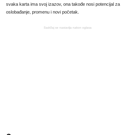
svaka karta ima svoj izazov, ona takođe nosi potencijal za
oslobađanje, promenu i novi početak.
Sadržaj se nastavlja nakon oglasa