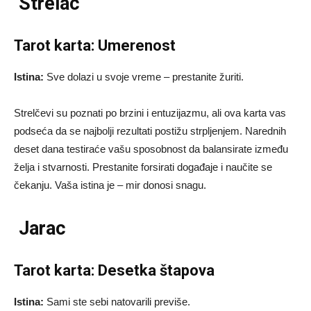
Strelac
Tarot karta: Umerenost
Istina:
Sve dolazi u svoje vreme – prestanite žuriti.
Strelčevi su poznati po brzini i entuzijazmu, ali ova karta vas
podseća da se najbolji rezultati postižu strpljenjem. Narednih
deset dana testiraće vašu sposobnost da balansirate između
želja i stvarnosti. Prestanite forsirati događaje i naučite se
čekanju. Vaša istina je – mir donosi snagu.
Jarac
Tarot karta: Desetka štapova
Istina:
Sami ste sebi natovarili previše.