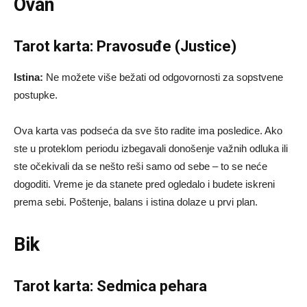
Ovan
Tarot karta: Pravosuđe (Justice)
Istina:
Ne možete više bežati od odgovornosti za sopstvene
postupke.
Ova karta vas podseća da sve što radite ima posledice. Ako
ste u proteklom periodu izbegavali donošenje važnih odluka ili
ste očekivali da se nešto reši samo od sebe – to se neće
dogoditi. Vreme je da stanete pred ogledalo i budete iskreni
prema sebi. Poštenje, balans i istina dolaze u prvi plan.
Bik
Tarot karta: Sedmica pehara