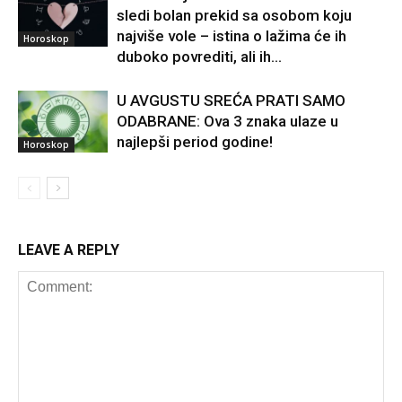
sledi bolan prekid sa osobom koju
najviše vole – istina o lažima će ih
Horoskop
duboko povrediti, ali ih...
U AVGUSTU SREĆA PRATI SAMO
ODABRANE: Ova 3 znaka ulaze u
najlepši period godine!
Horoskop
LEAVE A REPLY