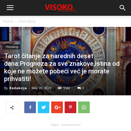
Home
Horoskop
Horoskop
Tarot čitanje za narednih deset
dana:Prognoza za sve znakove,istina od
koje ne možete pobeći već je morate
prihvatiti!
By
Redakcija
-
May 20, 2025
5542
0
Oglasi - Advertisement