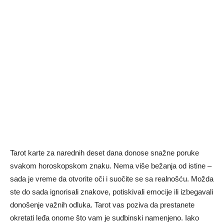
Tarot karte za narednih deset dana donose snažne poruke
svakom horoskopskom znaku. Nema više bežanja od istine –
sada je vreme da otvorite oči i suočite se sa realnošću. Možda
ste do sada ignorisali znakove, potiskivali emocije ili izbegavali
donošenje važnih odluka. Tarot vas poziva da prestanete
okretati leđa onome što vam je sudbinski namenjeno. Iako