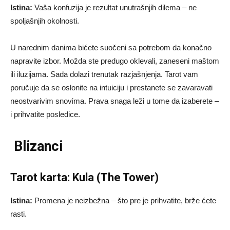
Istina:
Vaša konfuzija je rezultat unutrašnjih dilema – ne
spoljašnjih okolnosti.
U narednim danima bićete suočeni sa potrebom da konačno
napravite izbor. Možda ste predugo oklevali, zaneseni maštom
ili iluzijama. Sada dolazi trenutak razjašnjenja. Tarot vam
poručuje da se oslonite na intuiciju i prestanete se zavaravati
neostvarivim snovima. Prava snaga leži u tome da izaberete –
i prihvatite posledice.
Blizanci
Tarot karta: Kula (The Tower)
Istina:
Promena je neizbežna – što pre je prihvatite, brže ćete
rasti.