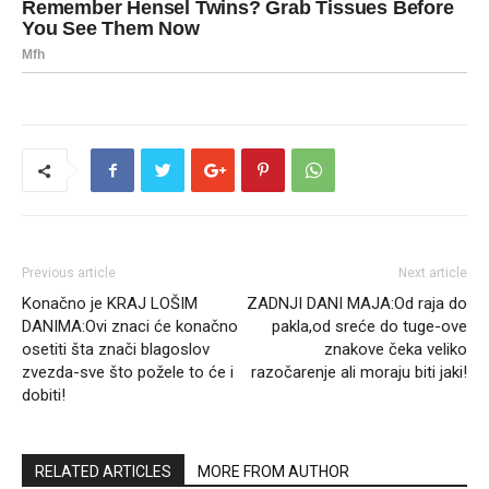
Previous article
Next article
Konačno je KRAJ LOŠIM
ZADNJI DANI MAJA:Od raja do
DANIMA:Ovi znaci će konačno
pakla,od sreće do tuge-ove
osetiti šta znači blagoslov
znakove čeka veliko
zvezda-sve što požele to će i
razočarenje ali moraju biti jaki!
dobiti!
RELATED ARTICLES
MORE FROM AUTHOR