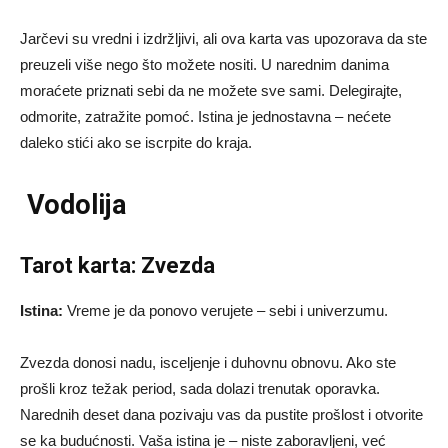
Jarčevi su vredni i izdržljivi, ali ova karta vas upozorava da ste
preuzeli više nego što možete nositi. U narednim danima
moraćete priznati sebi da ne možete sve sami. Delegirajte,
odmorite, zatražite pomoć. Istina je jednostavna – nećete
daleko stići ako se iscrpite do kraja.
Vodolija
Tarot karta: Zvezda
Istina:
Vreme je da ponovo verujete – sebi i univerzumu.
Zvezda donosi nadu, isceljenje i duhovnu obnovu. Ako ste
prošli kroz težak period, sada dolazi trenutak oporavka.
Narednih deset dana pozivaju vas da pustite prošlost i otvorite
se ka budućnosti. Vaša istina je – niste zaboravljeni, već