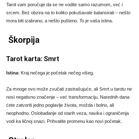
Tarot vam poručuje da se ne vodite samo razumom, već i
srcem. Bez obzira na to koliko pokušavate balansirati – nešto
mora biti izabrano, a nešto pušteno. To je vaša istina.
Škorpija
Tarot karta: Smrt
Istina:
Kraj nečega je početak nečeg višeg.
Za mnoge ovo može zvučati zastrašujuće, ali Smrt u tarotu ne
nosi negativno značenje – već transformaciju. Narednih dana
ćete zatvoriti jedno poglavlje života, možda i bolno, ali
neophodno. Oslobađanje od starih veza, navika i ograničenja
vodi ka ličnoj snazi. Prihvatite promenu kao novi početak.