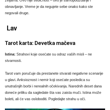
željama. Ovo nije sebičnost – ovo je samopouzdanje i
obnavljanje. Vreme je da negujete sebe onako kako ste
negovali druge.
Lav
Tarot karta: Devetka mačeva
Istina:
Strahovi koje osećate su odraz vaših misli – ne
stvarnosti.
Tarot vam poručuje da prestanete stvarati negativne scenarije
u glavi. Anksioznost i nemir koji osećate posledica su
unutrašnjih borbi i nerealnih očekivanja. Narednih deset dana
doneće priliku da sagledate šta vas zaista muči. Istina može
boleti, ali će vas osloboditi. Pogledajte strahu u oči.