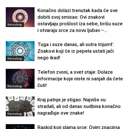
Konačno dolazi trenutak kada će sve
dobiti svoj smisao: Ovi znakovi
ostavljaju prošlost iza sebe, brišu suze
Horoskop
i otvaraju srce za novu ljubav –...
Tuga i suze danas, ali sutra trijumf:
Znakovi koji će iz pepela ustati jači
nego ikad!
Horoskop
Telefon zvoni, a svet staje: Dolaze
informacije koje niste ni sanjali da ćete
čuti!
Horoskop
Kraj patnje je stigao: Najviše su
stradali, ali od danas sudbina konačno
nagrađuje ove znake!
Horoskop
Raskid koji slama srce: Ovim znacima