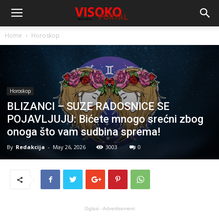
Home
Horoskop
Horoskop
BLIZANCI – SUZE RADOSNICE SE
POJAVLJUJU: Bićete mnogo srećni zbog
onoga što vam sudbina sprema!
By
Redakcija
-
May 26, 2026
3003
0
Oglasi - Advertisement