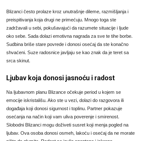
Blizanci često prolaze kroz unutrašnje dileme, razmišljanja i
preispitivanja koja drugi ne primećuju. Mnogo toga ste
zadržavali u sebi, pokušavajući da razumete situacije i ljude
oko sebe. Sada dolazi emotivna nagrada za sve te tihe borbe.
Sudbina briše stare povrede i donosi osećaj da ste konačno
shvaćeni. Suze radosnice javljaju se kao znak da je teret sa
srca skinut.
Ljubav koja donosi jasnoću i radost
Na ljubavnom planu Blizance očekuje period u kojem se
emocije iskristališu. Ako ste u vezi, dolazi do razgovora ili
događaja koji donosi sigurnost i toplinu. Partner pokazuje
osećanja na način koji vam uliva poverenje i smirenost.
Slobodni Blizanci mogu doživeti susret koji menja pogled na
ljubav. Ova osoba donosi osmeh, lakoću i osećaj da ne morate