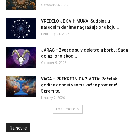
October 23, 2025
VREDELO JE SVIH MUKA: Sudbina u
narednim danima nagrađuje one koju...
February 21, 2026
JARAC – Zvezde su videle tvoju borbu: Sada
dolazi ono zbog...
October 9, 2025
VAGA – PREKRETNICA ŽIVOTA: Početak
godine donosi veoma važne promene!
Spremite...
January 2, 2026
Load more
Najnovije