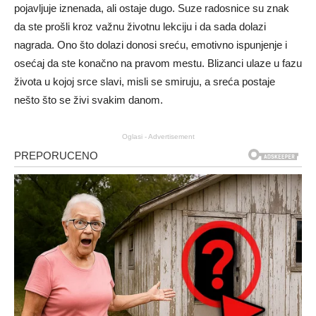
pojavljuje iznenada, ali ostaje dugo. Suze radosnice su znak
da ste prošli kroz važnu životnu lekciju i da sada dolazi
nagrada. Ono što dolazi donosi sreću, emotivno ispunjenje i
osećaj da ste konačno na pravom mestu. Blizanci ulaze u fazu
života u kojoj srce slavi, misli se smiruju, a sreća postaje
nešto što se živi svakim danom.
Oglasi - Advertisement