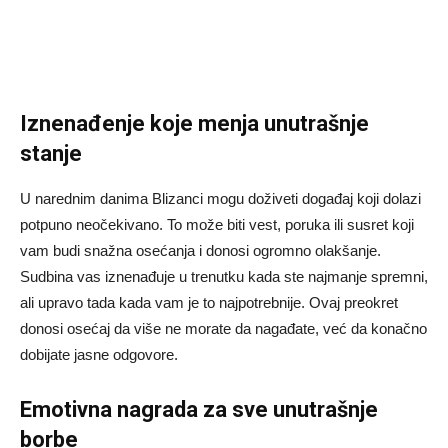
Iznenađenje koje menja unutrašnje
stanje
U narednim danima Blizanci mogu doživeti događaj koji dolazi
potpuno neočekivano. To može biti vest, poruka ili susret koji
vam budi snažna osećanja i donosi ogromno olakšanje.
Sudbina vas iznenađuje u trenutku kada ste najmanje spremni,
ali upravo tada kada vam je to najpotrebnije. Ovaj preokret
donosi osećaj da više ne morate da nagađate, već da konačno
dobijate jasne odgovore.
Emotivna nagrada za sve unutrašnje
borbe