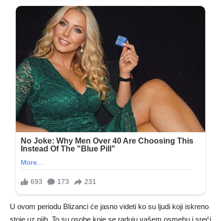
U ovom periodu Blizanci će jasno videti ko su ljudi koji iskreno
stoje uz njih. To su osobe koje se raduju vašem osmehu i sreći