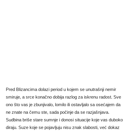
Pred Blizancima dolazi period u kojem se unutrašnji nemir
smiruje, a srce konačno dobija razlog za iskrenu radost. Sve
ono što vas je zbunjivalo, lomilo ili ostavljalo sa osećajem da
ne znate na čemu ste, sada počinje da se razjašnjava.
Sudbina briše stare sumnje i donosi situacije koje vas duboko
diraju. Suze koje se pojavljuju nisu znak slabosti, već dokaz