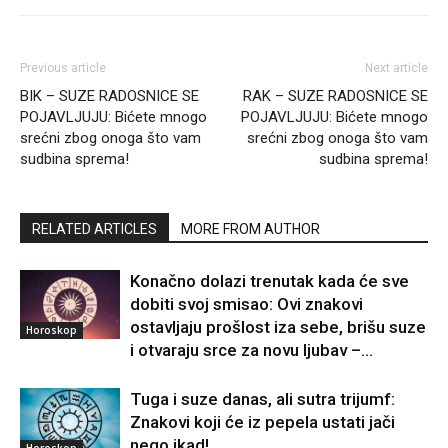
Previous article
Next article
BIK – SUZE RADOSNICE SE
RAK – SUZE RADOSNICE SE
POJAVLJUJU: Bićete mnogo
POJAVLJUJU: Bićete mnogo
srećni zbog onoga što vam
srećni zbog onoga što vam
sudbina sprema!
sudbina sprema!
RELATED ARTICLES
MORE FROM AUTHOR
Konačno dolazi trenutak kada će sve
dobiti svoj smisao: Ovi znakovi
ostavljaju prošlost iza sebe, brišu suze
Horoskop
i otvaraju srce za novu ljubav –...
Tuga i suze danas, ali sutra trijumf:
Znakovi koji će iz pepela ustati jači
nego ikad!