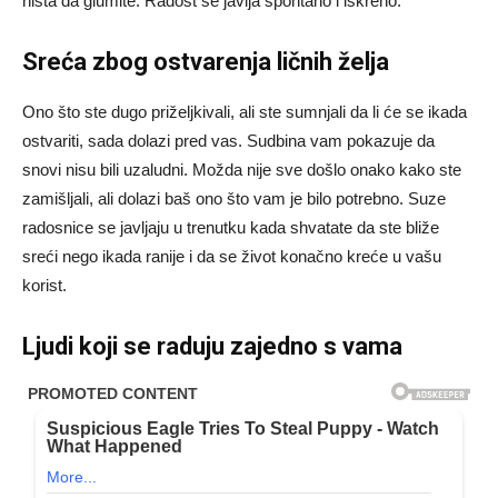
ništa da glumite. Radost se javlja spontano i iskreno.
Sreća zbog ostvarenja ličnih želja
Ono što ste dugo priželjkivali, ali ste sumnjali da li će se ikada
ostvariti, sada dolazi pred vas. Sudbina vam pokazuje da
snovi nisu bili uzaludni. Možda nije sve došlo onako kako ste
zamišljali, ali dolazi baš ono što vam je bilo potrebno. Suze
radosnice se javljaju u trenutku kada shvatate da ste bliže
sreći nego ikada ranije i da se život konačno kreće u vašu
korist.
Ljudi koji se raduju zajedno s vama