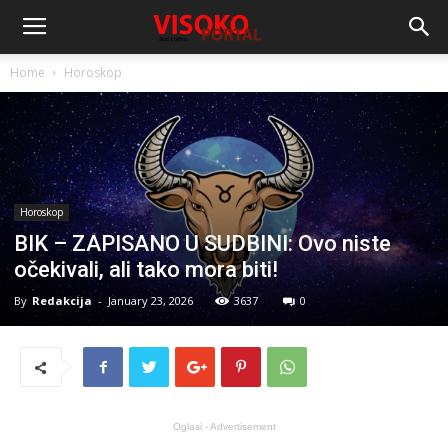
Home
Horoskop
Horoskop
BIK – ZAPISANO U SUDBINI: Ovo niste
očekivali, ali tako mora biti!
By
Redakcija
-
January 23, 2026
3637
0
Oglasi - Advertisement