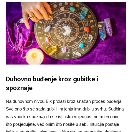
Duhovno buđenje kroz gubitke i
spoznaje
Na duhovnom nivou Bik prolazi kroz snažan proces buđenja.
Sve ono što se sada gubi ili mijenja ima dublju svrhu. Sudbina
vas vodi ka spoznaji da se istinska vrijednost ne mjeri onim
što posjedujete, već onim što nosite u sebi. Intuicija postaje
jača, a unutrašnji glas jasniji. Ako mu se prepustite, dobićete