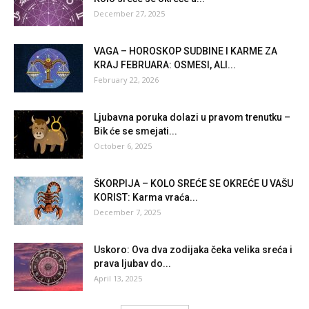
December 27, 2025
VAGA – HOROSKOP SUDBINE I KARME ZA
KRAJ FEBRUARA: OSMESI, ALI...
February 22, 2026
Ljubavna poruka dolazi u pravom trenutku –
Bik će se smejati...
October 6, 2025
ŠKORPIJA – KOLO SREĆE SE OKREĆE U VAŠU
KORIST: Karma vraća...
December 7, 2025
Uskoro: Ova dva zodijaka čeka velika sreća i
prava ljubav do...
April 13, 2025