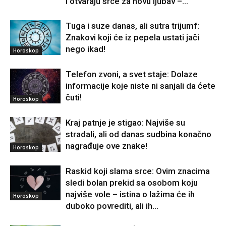
i otvaraju srce za novu ljubav –...
Tuga i suze danas, ali sutra trijumf:
Znakovi koji će iz pepela ustati jači
nego ikad!
Horoskop
Telefon zvoni, a svet staje: Dolaze
informacije koje niste ni sanjali da ćete
čuti!
Horoskop
Kraj patnje je stigao: Najviše su
stradali, ali od danas sudbina konačno
nagrađuje ove znake!
Horoskop
Raskid koji slama srce: Ovim znacima
sledi bolan prekid sa osobom koju
najviše vole – istina o lažima će ih
Horoskop
duboko povrediti, ali ih...