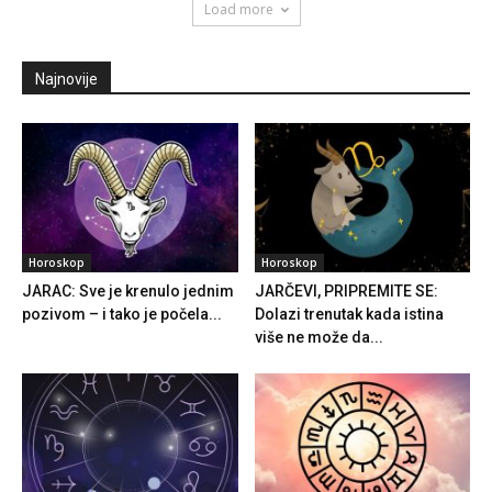
Load more
Najnovije
Horoskop
Horoskop
JARAC: Sve je krenulo jednim
JARČEVI, PRIPREMITE SE:
pozivom – i tako je počela...
Dolazi trenutak kada istina
više ne može da...