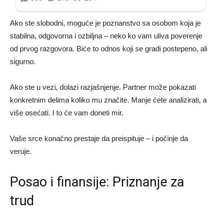
Ako ste slobodni, moguće je poznanstvo sa osobom koja je
stabilna, odgovorna i ozbiljna – neko ko vam uliva poverenje
od prvog razgovora. Biće to odnos koji se gradi postepeno, ali
sigurno.
Ako ste u vezi, dolazi razjašnjenje. Partner može pokazati
konkretnim delima koliko mu značite. Manje ćete analizirati, a
više osećati. I to će vam doneti mir.
Vaše srce konačno prestaje da preispituje – i počinje da
veruje.
Posao i finansije: Priznanje za
trud