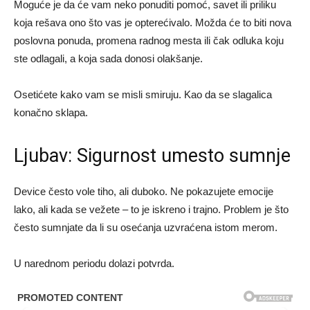
Moguće je da će vam neko ponuditi pomoć, savet ili priliku
koja rešava ono što vas je opterećivalo. Možda će to biti nova
poslovna ponuda, promena radnog mesta ili čak odluka koju
ste odlagali, a koja sada donosi olakšanje.
Osetićete kako vam se misli smiruju. Kao da se slagalica
konačno sklapa.
Ljubav: Sigurnost umesto sumnje
Device često vole tiho, ali duboko. Ne pokazujete emocije
lako, ali kada se vežete – to je iskreno i trajno. Problem je što
često sumnjate da li su osećanja uzvraćena istom merom.
U narednom periodu dolazi potvrda.