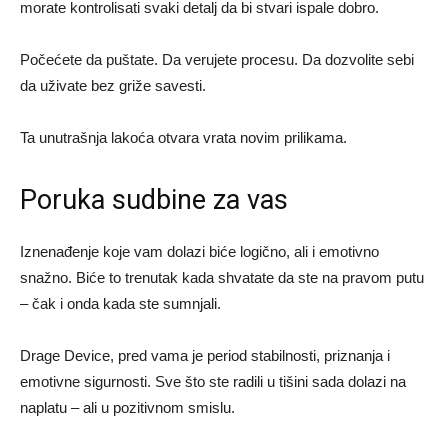
morate kontrolisati svaki detalj da bi stvari ispale dobro.
Počećete da puštate. Da verujete procesu. Da dozvolite sebi
da uživate bez griže savesti.
Ta unutrašnja lakoća otvara vrata novim prilikama.
Poruka sudbine za vas
Iznenađenje koje vam dolazi biće logično, ali i emotivno
snažno. Biće to trenutak kada shvatate da ste na pravom putu
– čak i onda kada ste sumnjali.
Drage Device, pred vama je period stabilnosti, priznanja i
emotivne sigurnosti. Sve što ste radili u tišini sada dolazi na
naplatu – ali u pozitivnom smislu.