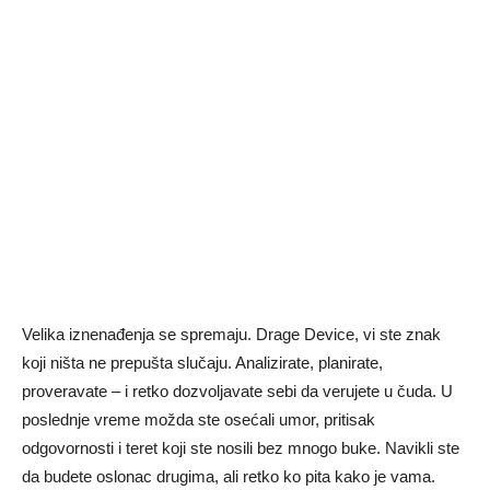
Velika iznenađenja se spremaju. Drage Device, vi ste znak
koji ništa ne prepušta slučaju. Analizirate, planirate,
proveravate – i retko dozvoljavate sebi da verujete u čuda. U
poslednje vreme možda ste osećali umor, pritisak
odgovornosti i teret koji ste nosili bez mnogo buke. Navikli ste
da budete oslonac drugima, ali retko ko pita kako je vama.