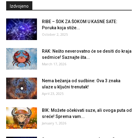
Izdvojeno
RIBE – ŠOK ZA ŠOKOM U KASNE SATE:
Poruka koja stiže...
October 2, 2025
RAK: Nešto neverovatno će se desiti do kraja
sedmice! Saznajte šta...
March 17, 2026
Nema bežanja od sudbine: Ova 3 znaka
ulaze u ključni trenutak!
April 23, 2025
BIK: Možete očekivati suze, ali ovoga puta od
sreće! Sprema vam...
January 1, 2026