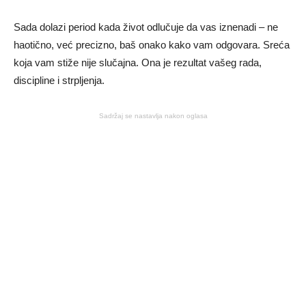
Sada dolazi period kada život odlučuje da vas iznenadi – ne
haotično, već precizno, baš onako kako vam odgovara. Sreća
koja vam stiže nije slučajna. Ona je rezultat vašeg rada,
discipline i strpljenja.
Sadržaj se nastavlja nakon oglasa