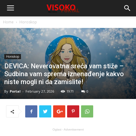
Home
Horoskop
Horoskop
DEVICA: Neverovatna sreća vam stiže –
Sudbina vam sprema iznenađenje kakvo
niste mogli ni da zamislite!
By
Portal
-
February 27, 2026
1971
0
Oglasi - Advertisement