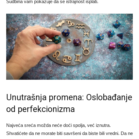
Sudbina vam pokazuje da se istrajnost isplati.
Unutrašnja promena: Oslobađanje
od perfekcionizma
Najveća sreća možda neće doći spolja, već iznutra.
Shvatićete da ne morate biti savršeni da biste bili vredni. Da ne