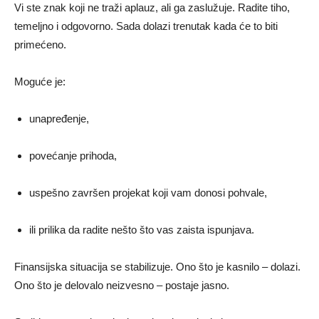
Vi ste znak koji ne traži aplauz, ali ga zaslužuje. Radite tiho,
temeljno i odgovorno. Sada dolazi trenutak kada će to biti
primećeno.
Moguće je:
unapređenje,
povećanje prihoda,
uspešno završen projekat koji vam donosi pohvale,
ili prilika da radite nešto što vas zaista ispunjava.
Finansijska situacija se stabilizuje. Ono što je kasnilo – dolazi.
Ono što je delovalo neizvesno – postaje jasno.