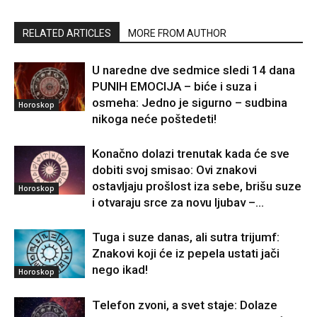
RELATED ARTICLES
MORE FROM AUTHOR
U naredne dve sedmice sledi 14 dana
PUNIH EMOCIJA – biće i suza i
osmeha: Jedno je sigurno – sudbina
Horoskop
nikoga neće poštedeti!
Konačno dolazi trenutak kada će sve
dobiti svoj smisao: Ovi znakovi
ostavljaju prošlost iza sebe, brišu suze
Horoskop
i otvaraju srce za novu ljubav –...
Tuga i suze danas, ali sutra trijumf:
Znakovi koji će iz pepela ustati jači
nego ikad!
Horoskop
Telefon zvoni, a svet staje: Dolaze