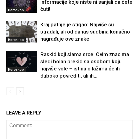
informacije koje niste ni sanjali da ćete
čuti!
Horoskop
Kraj patnje je stigao: Najviše su
stradali, ali od danas sudbina konačno
nagrađuje ove znake!
Horoskop
Raskid koji slama srce: Ovim znacima
sledi bolan prekid sa osobom koju
najviše vole – istina o lažima će ih
Horoskop
duboko povrediti, ali ih...
LEAVE A REPLY