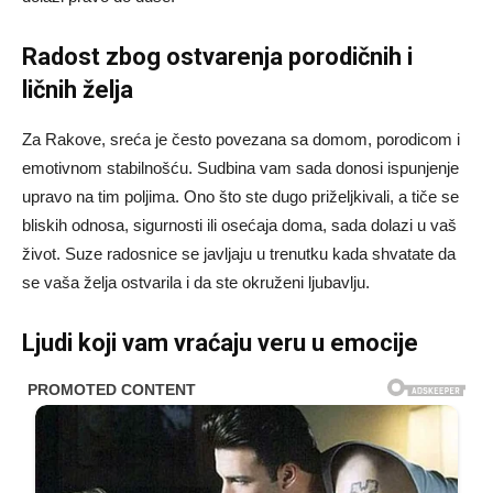
Radost zbog ostvarenja porodičnih i
ličnih želja
Za Rakove, sreća je često povezana sa domom, porodicom i
emotivnom stabilnošću. Sudbina vam sada donosi ispunjenje
upravo na tim poljima. Ono što ste dugo priželjkivali, a tiče se
bliskih odnosa, sigurnosti ili osećaja doma, sada dolazi u vaš
život. Suze radosnice se javljaju u trenutku kada shvatate da
se vaša želja ostvarila i da ste okruženi ljubavlju.
Ljudi koji vam vraćaju veru u emocije