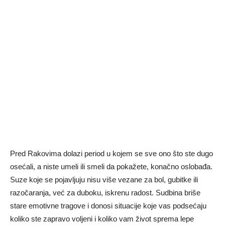
Pred Rakovima dolazi period u kojem se sve ono što ste dugo
osećali, a niste umeli ili smeli da pokažete, konačno oslobađa.
Suze koje se pojavljuju nisu više vezane za bol, gubitke ili
razočaranja, već za duboku, iskrenu radost. Sudbina briše
stare emotivne tragove i donosi situacije koje vas podsećaju
koliko ste zapravo voljeni i koliko vam život sprema lepe