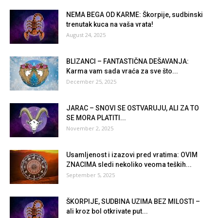
NEMA BEGA OD KARME: Škorpije, sudbinski
trenutak kuca na vaša vrata!
August 24, 2025
BLIZANCI – FANTASTIČNA DEŠAVANJA:
Karma vam sada vraća za sve što...
December 25, 2025
JARAC – SNOVI SE OSTVARUJU, ALI ZA TO
SE MORA PLATITI...
November 2, 2025
Usamljenost i izazovi pred vratima: OVIM
ZNACIMA sledi nekoliko veoma teških...
September 5, 2025
ŠKORPIJE, SUDBINA UZIMA BEZ MILOSTI –
ali kroz bol otkrivate put...