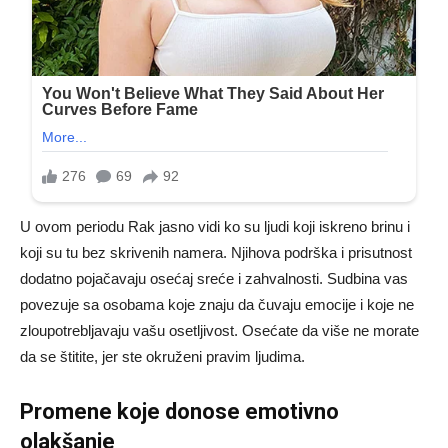
U ovom periodu Rak jasno vidi ko su ljudi koji iskreno brinu i
koji su tu bez skrivenih namera. Njihova podrška i prisutnost
dodatno pojačavaju osećaj sreće i zahvalnosti. Sudbina vas
povezuje sa osobama koje znaju da čuvaju emocije i koje ne
zloupotrebljavaju vašu osetljivost. Osećate da više ne morate
da se štitite, jer ste okruženi pravim ljudima.
Promene koje donose emotivno
olakšanje