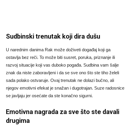
Sudbinski trenutak koji dira dušu
U narednim danima Rak može doživeti događaj koji ga
ostavlja bez reči. To može biti susret, poruka, priznanje ili
razvoj situacije koji vas duboko pogađa. Sudbina vam šalje
znak da niste zaboravljeni i da se sve ono što ste tiho želeli
sada polako ostvaruje. Ovaj trenutak ne dolazi bučno, ali
njegov emotivni efekat je snažan i dugotrajan. Suze radosnice
se javljaju jer osećate da ste konačno sigurni.
Emotivna nagrada za sve što ste davali
drugima