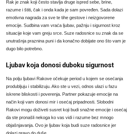
Rak je znak koji često stavlja druge ispred sebe, brine,
razume i štiti, čak i onda kada je sam povređen. Sada dolazi
emotivna nagrada za sve te tihe gestove i neizgovorene
emocije. Sudbina vam vraća ljubav, pažnju i sigurnost kroz
situacije koje vam greju srce. Suze radosnice su znak da se
unutrašnja praznina puni i da konačno dobijate ono što vam je
dugo bilo potrebno.
Ljubav koja donosi duboku sigurnost
Na polju ljubavi Rakove očekuje period u kojem se osećanja
produbljuju i stabilizuju. Ako ste u vezi, odnos ulazi u fazu
iskrene bliskosti i poverenja. Partner pokazuje emocije na
način koji vam donosi mir i osećaj pripadnosti. Slobodni
Rakovi mogu doživeti susret koji budi snažne emocije i osećaj
da ste pronašli nekoga ko vas vidi i razume bez mnogo
objašnjavanja. Ovo je ljubav koja budi suze radosnice jer
dolazi pravo do duše.