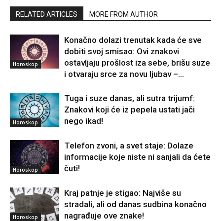
RELATED ARTICLES
MORE FROM AUTHOR
Konačno dolazi trenutak kada će sve
dobiti svoj smisao: Ovi znakovi
ostavljaju prošlost iza sebe, brišu suze
Horoskop
i otvaraju srce za novu ljubav –...
Tuga i suze danas, ali sutra trijumf:
Znakovi koji će iz pepela ustati jači
nego ikad!
Horoskop
Telefon zvoni, a svet staje: Dolaze
informacije koje niste ni sanjali da ćete
čuti!
Horoskop
Kraj patnje je stigao: Najviše su
stradali, ali od danas sudbina konačno
nagrađuje ove znake!
Horoskop