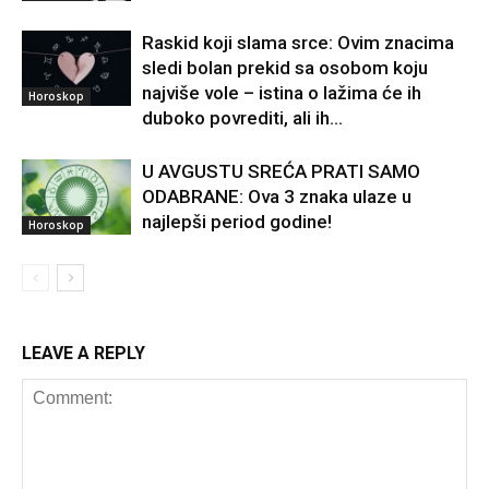
Raskid koji slama srce: Ovim znacima
sledi bolan prekid sa osobom koju
najviše vole – istina o lažima će ih
Horoskop
duboko povrediti, ali ih...
U AVGUSTU SREĆA PRATI SAMO
ODABRANE: Ova 3 znaka ulaze u
najlepši period godine!
Horoskop
LEAVE A REPLY