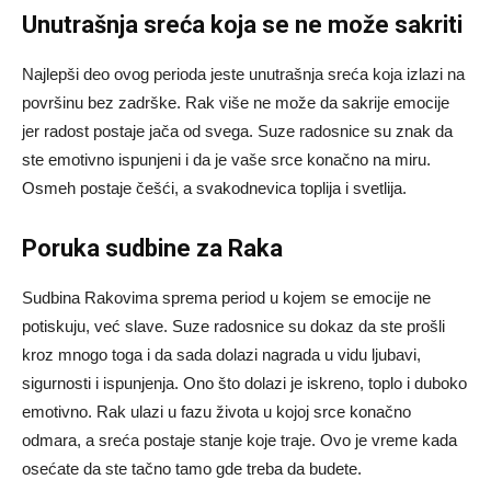
Unutrašnja sreća koja se ne može sakriti
Najlepši deo ovog perioda jeste unutrašnja sreća koja izlazi na
površinu bez zadrške. Rak više ne može da sakrije emocije
jer radost postaje jača od svega. Suze radosnice su znak da
ste emotivno ispunjeni i da je vaše srce konačno na miru.
Osmeh postaje češći, a svakodnevica toplija i svetlija.
Poruka sudbine za Raka
Sudbina Rakovima sprema period u kojem se emocije ne
potiskuju, već slave. Suze radosnice su dokaz da ste prošli
kroz mnogo toga i da sada dolazi nagrada u vidu ljubavi,
sigurnosti i ispunjenja. Ono što dolazi je iskreno, toplo i duboko
emotivno. Rak ulazi u fazu života u kojoj srce konačno
odmara, a sreća postaje stanje koje traje. Ovo je vreme kada
osećate da ste tačno tamo gde treba da budete.