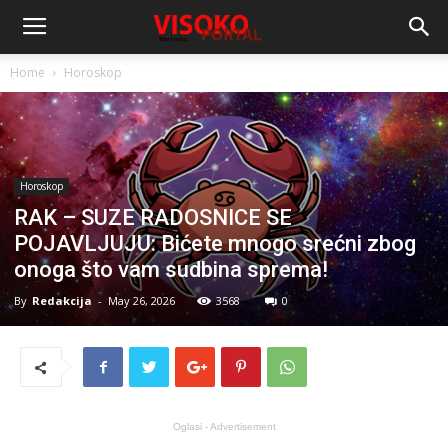
Home
Horoskop
Horoskop
RAK – SUZE RADOSNICE SE
POJAVLJUJU: Bićete mnogo srećni zbog
onoga što vam sudbina sprema!
By
Redakcija
-
May 26, 2026
3568
0
Oglasi - Advertisement