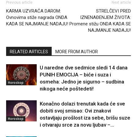
Previous article
Next article
KARMA UZVRAĆA DAROM:
STRELČEVI PRED
Ovnovima stiže nagrada ONDA
IZNENAĐENJEM ŽIVOTA:
KADA SE NAJMANJE NADAJU!
Promene stižu ONDA KADA SE
NAJMANJE NADAJU!
RELATED ARTICLES
MORE FROM AUTHOR
U naredne dve sedmice sledi 14 dana
PUNIH EMOCIJA – biće i suza i
osmeha: Jedno je sigurno – sudbina
Horoskop
nikoga neće poštedeti!
Konačno dolazi trenutak kada će sve
dobiti svoj smisao: Ovi znakovi
ostavljaju prošlost iza sebe, brišu suze
Horoskop
i otvaraju srce za novu ljubav –...