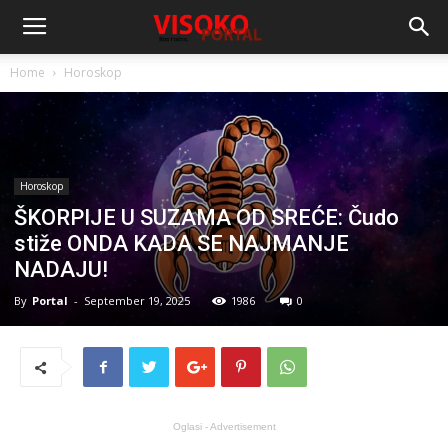
Home
Horoskop
Horoskop
ŠKORPIJE U SUZAMA OD SREĆE: Čudo
stiže ONDA KADA SE NAJMANJE
NADAJU!
By
Portal
-
September 19, 2025
1986
0
Oglasi - Advertisement