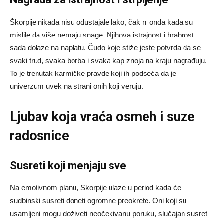
Škorpije nikada nisu odustajale lako, čak ni onda kada su
mislile da više nemaju snage. Njihova istrajnost i hrabrost
sada dolaze na naplatu. Čudo koje stiže jeste potvrda da se
svaki trud, svaka borba i svaka kap znoja na kraju nagrađuju.
To je trenutak karmičke pravde koji ih podseća da je
univerzum uvek na strani onih koji veruju.
Ljubav koja vraća osmeh i suze
radosnice
Susreti koji menjaju sve
Na emotivnom planu, Škorpije ulaze u period kada će
sudbinski susreti doneti ogromne preokrete. Oni koji su
usamljeni mogu doživeti neočekivanu poruku, slučajan susret