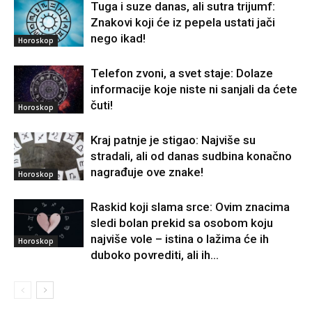
Tuga i suze danas, ali sutra trijumf:
Znakovi koji će iz pepela ustati jači
nego ikad!
Horoskop
Telefon zvoni, a svet staje: Dolaze
informacije koje niste ni sanjali da ćete
čuti!
Horoskop
Kraj patnje je stigao: Najviše su
stradali, ali od danas sudbina konačno
nagrađuje ove znake!
Horoskop
Raskid koji slama srce: Ovim znacima
sledi bolan prekid sa osobom koju
najviše vole – istina o lažima će ih
Horoskop
duboko povrediti, ali ih...