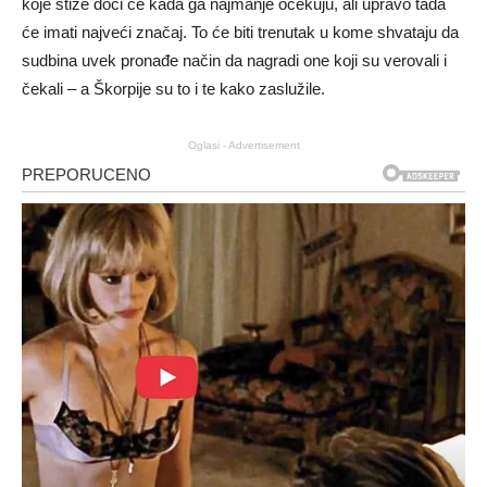
koje stiže doći će kada ga najmanje očekuju, ali upravo tada
će imati najveći značaj. To će biti trenutak u kome shvataju da
sudbina uvek pronađe način da nagradi one koji su verovali i
čekali – a Škorpije su to i te kako zaslužile.
Oglasi - Advertisement