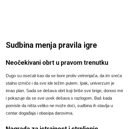
Sudbina menja pravila igre
Neočekivani obrt u pravom trenutku
Dugo su osećali kao da se bore protiv vetrenjača, da im sreća
stalno izmiče i da sve ide težim putem. Ipak, univerzum je
imao plan. Sada se dešava obrt koji briše sve brige, donosi mir
i pokazuje da se sve uvek dešava s razlogom. Baš kada
pomisle da ništa veliko ne može doći, sudbina ih stavlja u
centar događaja i obasipa darovima.
Nagrada za istrajnost i strpljenje