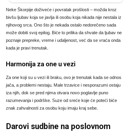
Neke Škorpije doživeće i povratak prošlosti – možda kroz
bivšu ljubav koja se javlja ili osobu koja nikada nije nestala iz
njihovog srca. Ono što je nekada ostalo nedorečeno sada
može dobiti svoj epilog. Biće to prilika da shvate da ljubav ne
poznaje prepreke, vreme i udaljenost, već da se vraća onda
kada je pravi trenutak.
Harmonija za one u vezi
Za one koji su u vezi ili braku, ovo je trenutak kada se odnos
jača, a problemi nestaju. Male trzavice i nesporazumi ostaju
iza njih, dok se pred njima otvara novo poglavlje puno
razumevanja i podrške. Suze od sreće koje će poteći biće
znak zahvalnosti za osobu koju imaju kraj sebe.
Darovi sudbine na poslovnom