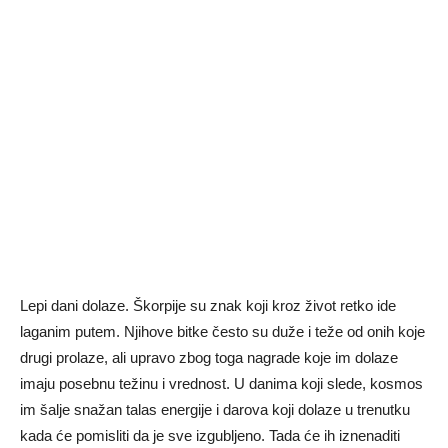
Lepi dani dolaze. Škorpije su znak koji kroz život retko ide
laganim putem. Njihove bitke često su duže i teže od onih koje
drugi prolaze, ali upravo zbog toga nagrade koje im dolaze
imaju posebnu težinu i vrednost. U danima koji slede, kosmos
im šalje snažan talas energije i darova koji dolaze u trenutku
kada će pomisliti da je sve izgubljeno. Tada će ih iznenaditi