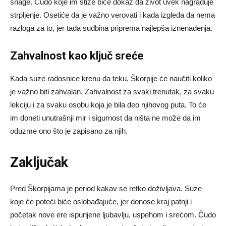
snage. Čudo koje im stiže biće dokaz da život uvek nagrađuje
strpljenje. Osetiće da je važno verovati i kada izgleda da nema
razloga za to, jer tada sudbina priprema najlepša iznenađenja.
Zahvalnost kao ključ sreće
Kada suze radosnice krenu da teku, Škorpije će naučiti koliko
je važno biti zahvalan. Zahvalnost za svaki trenutak, za svaku
lekciju i za svaku osobu koja je bila deo njihovog puta. To će
im doneti unutrašnji mir i sigurnost da ništa ne može da im
oduzme ono što je zapisano za njih.
Zaključak
Pred Škorpijama je period kakav se retko doživljava. Suze
koje će poteći biće oslobađajuće, jer donose kraj patnji i
početak nove ere ispunjene ljubavlju, uspehom i srećom. Čudo