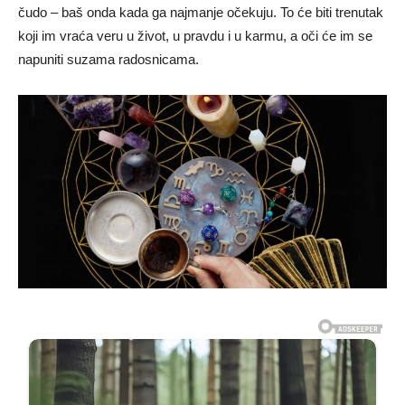
čudo – baš onda kada ga najmanje očekuju. To će biti trenutak
koji im vraća veru u život, u pravdu i u karmu, a oči će im se
napuniti suzama radosnicama.