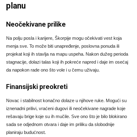
planu
Neočekivane prilike
Na polju posla i karijere, Škorpije mogu očekivati vest koja
menja sve. To može biti unapređenje, poslovna ponuda ili
projekat koji ih stavlja na mapu uspeha. Nakon dužeg perioda
stagnacije, dolazi talas koji ih pokreće napred i daje im osećaj
da napokon rade ono što vole i u čemu uživaju.
Finansijski preokreti
Novac i stabilnost konačno dolaze u njihove ruke. Mogući su
iznenadni prilivi, vraćeni dugovi ili neočekivane nagrade koje
rešavaju brige koje su ih mučile. Sve ono što je bilo blokirano
sada se odjednom otvara i daje im priliku da slobodnije
planiraju budućnost.