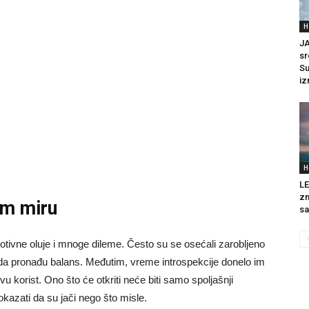
H
JA
sr
Su
iz
H
LE
zn
em miru
sa
otivne oluje i mnoge dileme. Često su se osećali zarobljeno
da pronađu balans. Međutim, vreme introspekcije donelo im
u korist. Ono što će otkriti neće biti samo spoljašnji
kazati da su jači nego što misle.