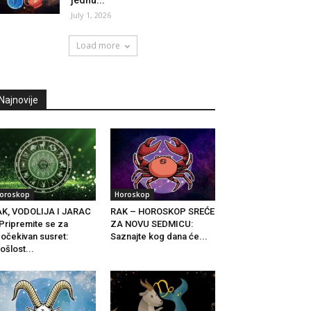
jednu...
July 1, 2026
Load more
Najnovije
oroskop
Horoskop
K, VODOLIJA I JARAC
RAK – HOROSKOP SREĆE
Pripremite se za
ZA NOVU SEDMICU:
očekivan susret:
Saznajte kog dana će...
ošlost...