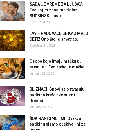
SADA JE VREME ZA LJUBAV:
Evo kojim znacima dolazi
SUDBINSKI susret!
June 22, 2025
LAV – RADOVAĆE SE KAO MALO
DETE! Ono što je smatrao...
October 31, 2025
Osobe koje imaju mačku su
sretnije – Evo zašto je mačka...
January 29, 2025
BLIZNACI: Snovi se ostvaruju –
sudbina briše sve suze i
donosi...
January 26, 2026
ŠOKIRANI SMO I MI: Ovakvu
sudbinu nismo očekivali ni za