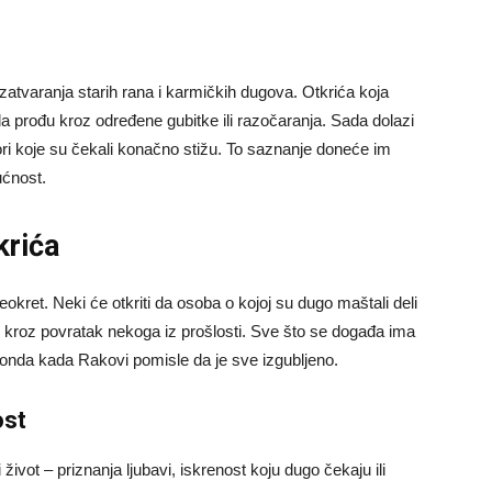
atvaranja starih rana i karmičkih dugova. Otkrića koja
a prođu kroz određene gubitke ili razočaranja. Sada dolazi
ri koje su čekali konačno stižu. To saznanje doneće im
ućnost.
krića
kret. Neki će otkriti da osoba o kojoj su dugo maštali deli
e kroz povratak nekoga iz prošlosti. Sve što se događa ima
onda kada Rakovi pomisle da je sve izgubljeno.
ost
život – priznanja ljubavi, iskrenost koju dugo čekaju ili