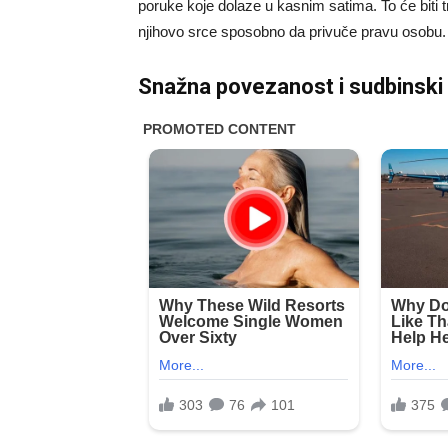
poruke koje dolaze u kasnim satima. To će biti t
njihovo srce sposobno da privuče pravu osobu.
Snažna povezanost i sudbinski 