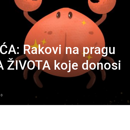
ĆA: Rakovi na pragu
ŽIVOTA koje donosi
0