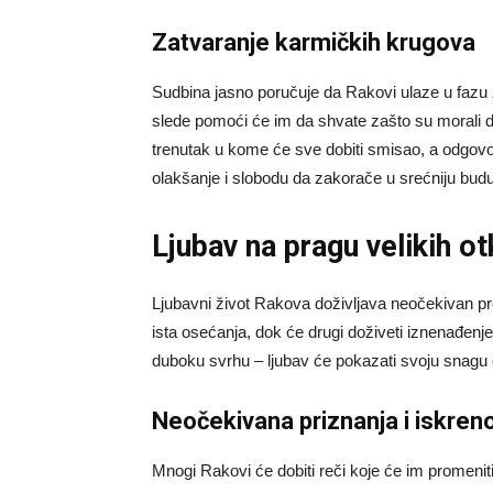
Zatvaranje karmičkih krugova
Sudbina jasno poručuje da Rakovi ulaze u fazu z
slede pomoći će im da shvate zašto su morali d
trenutak u kome će sve dobiti smisao, a odgovo
olakšanje i slobodu da zakorače u srećniju bud
Ljubav na pragu velikih ot
Ljubavni život Rakova doživljava neočekivan preo
ista osećanja, dok će drugi doživeti iznenađenj
duboku svrhu – ljubav će pokazati svoju snagu 
Neočekivana priznanja i iskren
Mnogi Rakovi će dobiti reči koje će im promeniti 