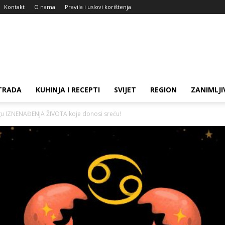
Kontakt
O nama
Pravila i uslovi korištenja
TRADA
KUHINJA I RECEPTI
SVIJET
REGION
ZANIMLJI
gu IZNENAĐENJA ŽIVOTA koje donosi sreću!