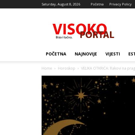
Saturday, August 8, 2026
Početna
Privacy Policy
Visocki
portal
POČETNA
NAJNOVIJE
VIJESTI
ES
Home
Horoskop
VELIKA OTKRIĆA: Rakovi na pra