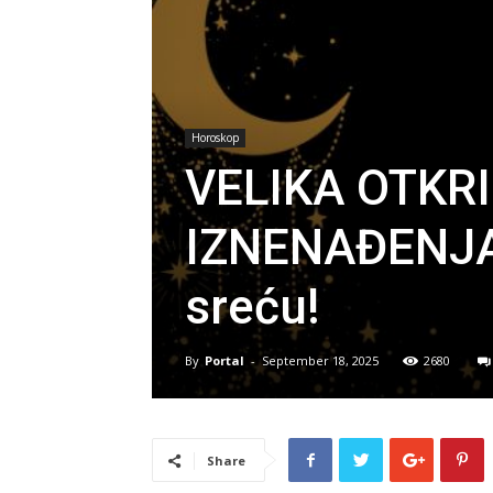
Horoskop
VELIKA OTKRI
IZNENAĐENJA 
sreću!
By
Portal
-
September 18, 2025
2680
Share