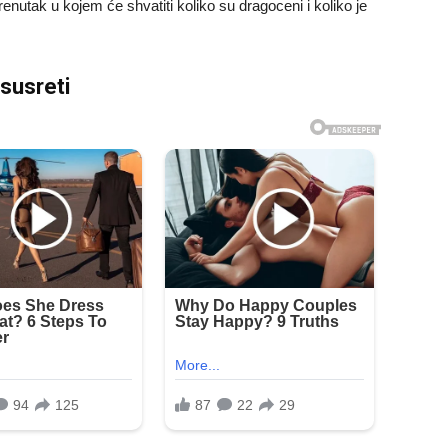
renutak u kojem će shvatiti koliko su dragoceni i koliko je
susreti