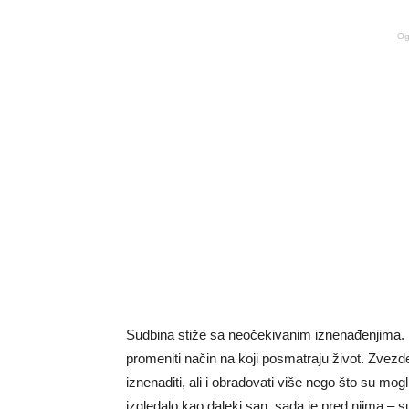
Og
Sudbina stiže sa neočekivanim iznenađenjima.
promeniti način na koji posmatraju život. Zvezde
iznenaditi, ali i obradovati više nego što su mog
izgledalo kao daleki san, sada je pred njima – s