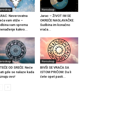
oroskop
Horoskop
RAC: Neverovatna
Jarac – ŽIVOT IM SE
eća vam stiže –
OKREĆE NAGLAVAČKE:
dbina vam sprema
Sudbina im konačno
nenađenje kakvo...
vraća...
oroskop
Horoskop
TEĆE OD SREĆE: Neće
BIVŠI SE VRAĆA SA
ati gde se nalaze kada
ISTOM PRIČOM: Da li
znaju ovo!
ćete opet pasti...