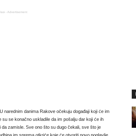
lasi - Advertisement
 U narednim danima Rakove očekuju događaji koji će im
 su se konačno uskladile da im pošalju dar koji će ih
li da zamisle. Sve ono što su dugo čekali, sve što je
udbina im sprema otkriće koje će otvoriti novo poglavlje