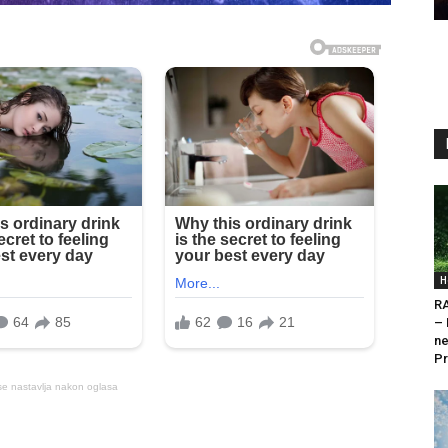
H
RA
– 
ne
Pr
se nastavlja nakon oglasa