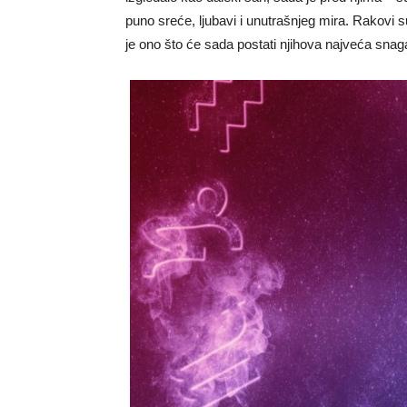
puno sreće, ljubavi i unutrašnjeg mira. Rakovi su 
je ono što će sada postati njihova najveća snag