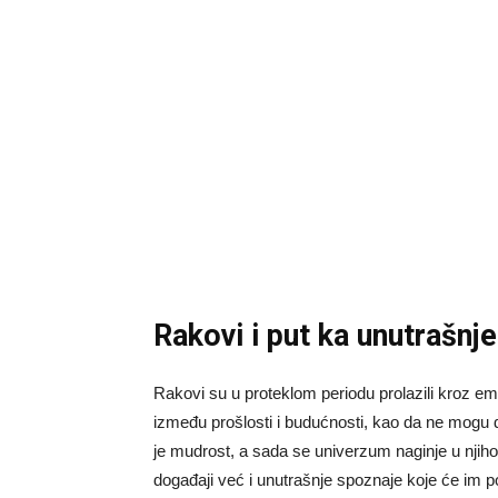
Rakovi i put ka unutrašnj
Rakovi su u proteklom periodu prolazili kroz em
između prošlosti i budućnosti, kao da ne mogu 
je mudrost, a sada se univerzum naginje u njihov
događaji već i unutrašnje spoznaje koje će im po