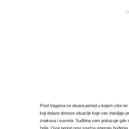
Og
Pred Vagama se otvara period u kojem više ne m
koji dolaze donose situacije koje vas stavljaju pr
znakova i susreta. Sudbina vam pokazuje gde ste
želja. Ovaj period nosi snažnu energiju buđenja