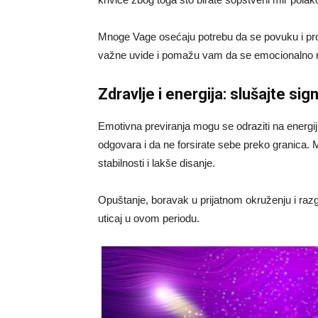
Mnoge Vage osećaju potrebu da se povuku i prov
važne uvide i pomažu vam da se emocionalno ra
Zdravlje i energija: slušajte sig
Emotivna previranja mogu se odraziti na energij
odgovara i da ne forsirate sebe preko granic
stabilnosti i lakše disanje.
Opuštanje, boravak u prijatnom okruženju i raz
uticaj u ovom periodu.