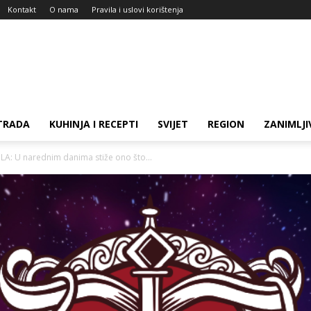
Kontakt
O nama
Pravila i uslovi korištenja
TRADA
KUHINJA I RECEPTI
SVIJET
REGION
ZANIMLJI
A: U narednim danima stiže ono što...