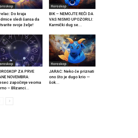
oroskop
Horoskop
relac: Do kraja
BIK – NEMOJTE REĆI DA
dmice sledi šansa da
VAS NISMO UPOZORILI:
tvarite svoje želje!
Karmički dug se...
oroskop
Horoskop
OROSKOP ZA PRVE
JARAC: Neko će priznati
ANE NOVEMBRA:
ono što je dugo krio —
sec započinje veoma
šok...
rno – Blizanci...