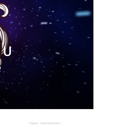
 U
e
- Oglasi - Advertisement -