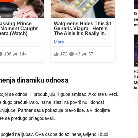
H
St
se
os
H
H
D
 menja dinamiku odnosa
Me
bu
j se odnosi ili produbljuju ili gube smisao. Ako ste u vezi,
 dugo prećutkivalo. Istina izlazi na površinu i donosi
njujuće. Partner sada pokazuje pravo lice, a vi dobijate
i ste se predugo prilagođavali.
pogled na ljubav. Ova osoba dolazi nenajavljeno i budi