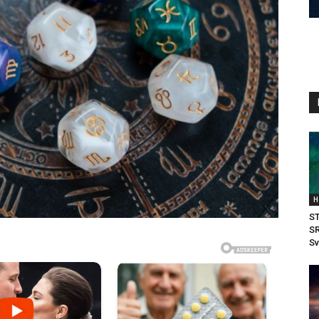
H
S
SR
Sv