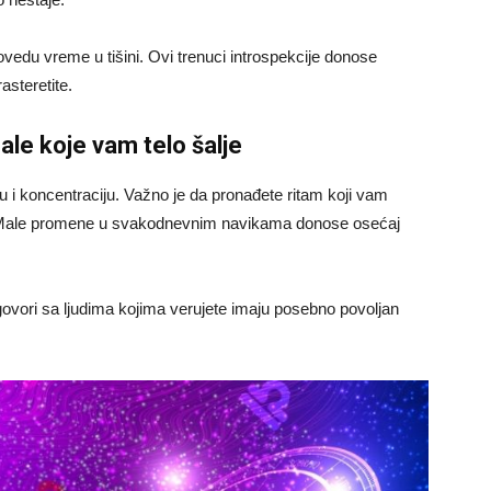
edu vreme u tišini. Ovi trenuci introspekcije donose
steretite.
nale koje vam telo šalje
u i koncentraciju. Važno je da pronađete ritam koji vam
a. Male promene u svakodnevnim navikama donose osećaj
govori sa ljudima kojima verujete imaju posebno povoljan