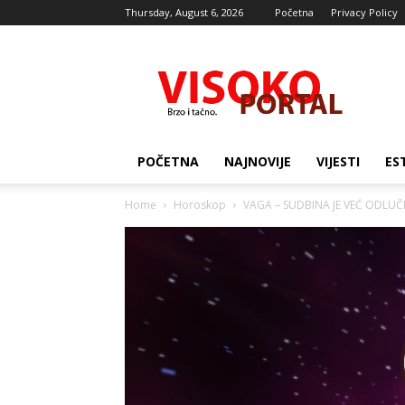
Thursday, August 6, 2026
Početna
Privacy Policy
Visocki
portal
POČETNA
NAJNOVIJE
VIJESTI
ES
Home
Horoskop
VAGA – SUDBINA JE VEĆ ODLUČIL