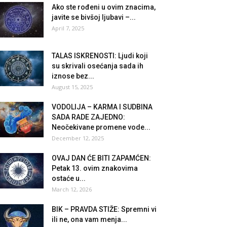
Ako ste rođeni u ovim znacima,
javite se bivšoj ljubavi –...
April 7, 2025
TALAS ISKRENOSTI: Ljudi koji
su skrivali osećanja sada ih
iznose bez...
August 15, 2025
VODOLIJA – KARMA I SUDBINA
SADA RADE ZAJEDNO:
Neočekivane promene vode...
December 12, 2025
OVAJ DAN ĆE BITI ZAPAMĆEN:
Petak 13. ovim znakovima
ostaće u...
March 12, 2026
BIK – PRAVDA STIŽE: Spremni vi
ili ne, ona vam menja...