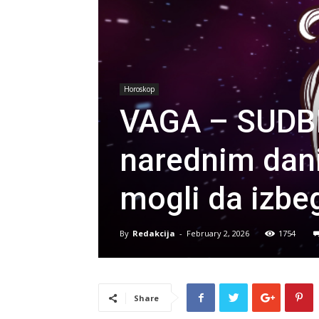
Horoskop
VAGA – SUDBI
narednim dani
mogli da izbe
By
Redakcija
-
February 2, 2026
1754
Share