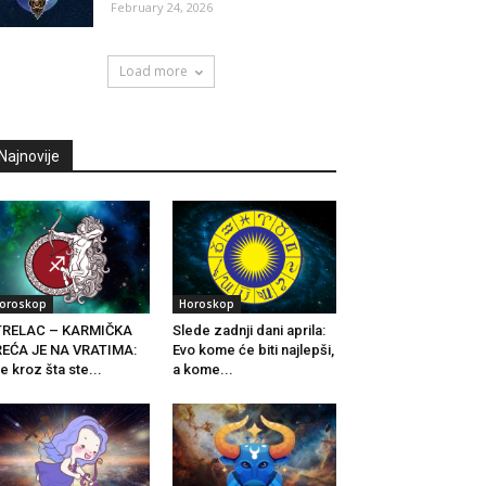
February 24, 2026
Load more
Najnovije
oroskop
Horoskop
TRELAC – KARMIČKA
Slede zadnji dani aprila:
EĆA JE NA VRATIMA:
Evo kome će biti najlepši,
e kroz šta ste...
a kome...