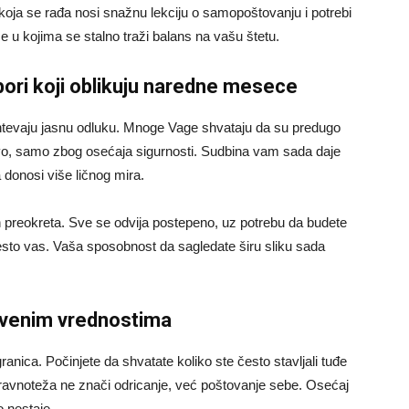
koja se rađa nosi snažnu lekciju o samopoštovanju i potrebi
e u kojima se stalno traži balans na vašu štetu.
bori koji oblikuju naredne mesece
ahtevaju jasnu odluku. Mnoge Vage shvataju da su predugo
tvo, samo zbog osećaja sigurnosti. Sudbina vam sada daje
 donosi više ličnog mira.
ih preokreta. Sve se odvija postepeno, uz potrebu da budete
esto vas. Vaša sposobnost da sagledate širu sliku sada
stvenim vrednostima
ranica. Počinjete da shvatate koliko ste često stavljali tuđe
 ravnoteža ne znači odricanje, već poštovanje sebe. Osećaj
o nestaje.