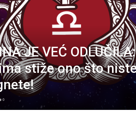
NA JE VEĆ ODLUČILA:
ma stiže ono što nist
gnete!
0