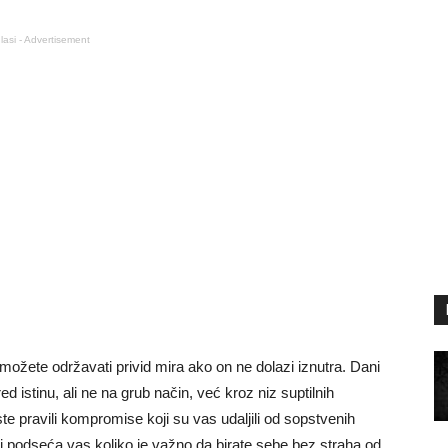
lasi - Advertisement
ožete održavati privid mira ako on ne dolazi iznutra. Dani
ed istinu, ali ne na grub način, već kroz niz suptilnih
 pravili kompromise koji su vas udaljili od sopstvenih
 i podseća vas koliko je važno da birate sebe bez straha od