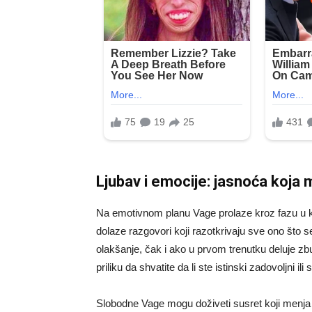
Ljubav i emocije: jasnoća koja
Na emotivnom planu Vage prolaze kroz fazu u kojo
dolaze razgovori koji razotkrivaju sve ono što se
olakšanje, čak i ako u prvom trenutku deluje zbu
priliku da shvatite da li ste istinski zadovoljni il
Slobodne Vage mogu doživeti susret koji menja 