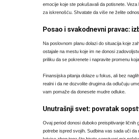
emocije koje ste pokušavali da potisnete. Veza 
za iskrenošću. Shvatate da više ne želite odnos
Posao i svakodnevni pravac: iz
Na poslovnom planu dolazi do situacija koje z
ostajale na mestu koje im ne donosi zadovoljs
priliku da se pokrenete i napravite promenu koja
Finansijska pitanja dolaze u fokus, ali bez nagl
realni i da ne dozvolite drugima da odlučuju um
vam pomaže da donesete mudre odluke.
Unutrašnji svet: povratak sop
Ovaj period donosi duboko preispitivanje ličnih g
potrebe ispred svojih. Sudbina vas sada uči da
krivice zbog toga što birate sopstveni mir polak