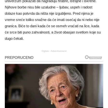
univerzum pokazati da nagrađuju hrabre, istrajne i iskrene.
Njihove borbe nisu bile uzaludne – ljubav, uspeh i radost
dolaze kao potvrda da ništa nije izgubljeno. Pred njima je
vreme sreće toliko snažne da će imati osećaj da ni nebo nije
granica. Biće to dani kada će se osmeh vraćati na lice, kada
će srce biti puno zahvalnosti, a život obasjan svetlom koje su
dugo čekali.
Oglasi - Advertisement