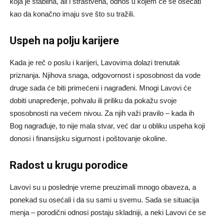
koja je stabilna, ali i strastvena, odnos u kojem će se osećati
kao da konačno imaju sve što su tražili.
Uspeh na polju karijere
Kada je reč o poslu i karijeri, Lavovima dolazi trenutak
priznanja. Njihova snaga, odgovornost i sposobnost da vode
druge sada će biti primećeni i nagrađeni. Mnogi Lavovi će
dobiti unapređenje, pohvalu ili priliku da pokažu svoje
sposobnosti na većem nivou. Za njih važi pravilo – kada ih
Bog nagrađuje, to nije mala stvar, već dar u obliku uspeha koji
donosi i finansijsku sigurnost i poštovanje okoline.
Radost u krugu porodice
Lavovi su u poslednje vreme preuzimali mnogo obaveza, a
ponekad su osećali i da su sami u svemu. Sada se situacija
menja – porodični odnosi postaju skladniji, a neki Lavovi će se