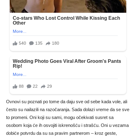
Ovnovi su poznati po tome da daju sve od sebe kada vole, ali
često su nailazili na razočaranja. Sada dolazi vreme da se sve
to promeni. Oni koji su sami, mogu očekivati susret sa
osobom koja će ih osvojiti iskrenošću i strašću. Oni u vezama
dobiće potvrdu da su sa pravim partnerom – kroz geste,