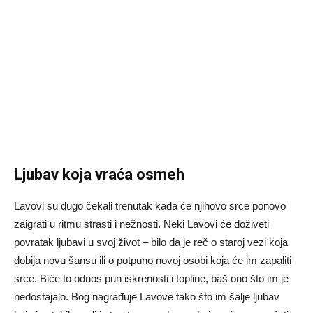
Ljubav koja vraća osmeh
Lavovi su dugo čekali trenutak kada će njihovo srce ponovo
zaigrati u ritmu strasti i nežnosti. Neki Lavovi će doživeti
povratak ljubavi u svoj život – bilo da je reč o staroj vezi koja
dobija novu šansu ili o potpuno novoj osobi koja će im zapaliti
srce. Biće to odnos pun iskrenosti i topline, baš ono što im je
nedostajalo. Bog nagrađuje Lavove tako što im šalje ljubav