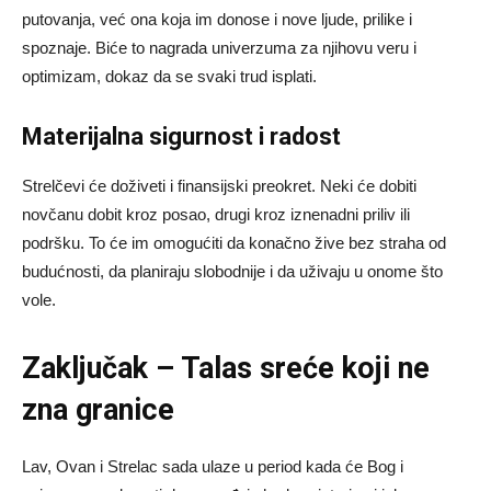
putovanja, već ona koja im donose i nove ljude, prilike i
spoznaje. Biće to nagrada univerzuma za njihovu veru i
optimizam, dokaz da se svaki trud isplati.
Materijalna sigurnost i radost
Strelčevi će doživeti i finansijski preokret. Neki će dobiti
novčanu dobit kroz posao, drugi kroz iznenadni priliv ili
podršku. To će im omogućiti da konačno žive bez straha od
budućnosti, da planiraju slobodnije i da uživaju u onome što
vole.
Zaključak – Talas sreće koji ne
zna granice
Lav, Ovan i Strelac sada ulaze u period kada će Bog i