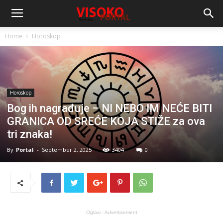
Home
Horoskop
Horoskop
Bog ih nagrađuje – NI NEBO IM NEĆE BITI
GRANICA OD SREĆE KOJA STIŽE za ova
tri znaka!
By
Portal
-
September 2, 2025
3404
0
Oglasi - Advertisement