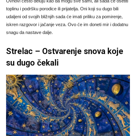
Ovnovi često deluju kao da mogu sve sami, ali sada će osetiti
toplinu i podršku porodice ili prijatelja. Oni koji su dugo bili
udaljeni od svojih bližnjih sada će imati priliku za pomirenje,
iskren razgovor i jačanje veza. Ovo će im doneti mir i dodatnu
snagu da nastave dalje.
Strelac – Ostvarenje snova koje
su dugo čekali