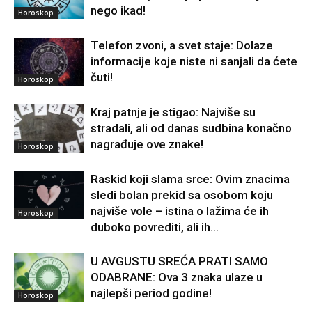
nego ikad!
Horoskop
Telefon zvoni, a svet staje: Dolaze
informacije koje niste ni sanjali da ćete
čuti!
Horoskop
Kraj patnje je stigao: Najviše su
stradali, ali od danas sudbina konačno
nagrađuje ove znake!
Horoskop
Raskid koji slama srce: Ovim znacima
sledi bolan prekid sa osobom koju
najviše vole – istina o lažima će ih
Horoskop
duboko povrediti, ali ih...
U AVGUSTU SREĆA PRATI SAMO
ODABRANE: Ova 3 znaka ulaze u
najlepši period godine!
Horoskop