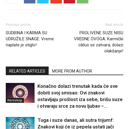
Previous article
Next article
SUDBINA I KARMA SU
PROLIVENE SUZE NISU
UDRUŽILE SNAGE: Vreme
VREDNE OVOGA: Karmički
naplate je stiglo!
ciklus se zatvara, dolazi
olakšanje!
RELATED ARTICLES
MORE FROM AUTHOR
Konačno dolazi trenutak kada će sve
dobiti svoj smisao: Ovi znakovi
ostavljaju prošlost iza sebe, brišu suze
Horoskop
i otvaraju srce za novu ljubav –...
Tuga i suze danas, ali sutra trijumf:
Znakovi koji će iz pepela ustati jači