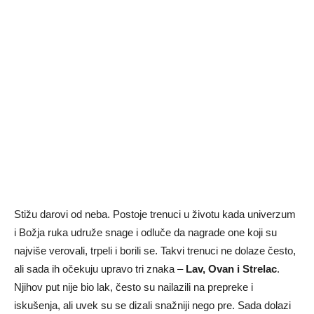
Stižu darovi od neba. Postoje trenuci u životu kada univerzum
i Božja ruka udruže snage i odluče da nagrade one koji su
najviše verovali, trpeli i borili se. Takvi trenuci ne dolaze često,
ali sada ih očekuju upravo tri znaka –
Lav, Ovan i Strelac
.
Njihov put nije bio lak, često su nailazili na prepreke i
iskušenja, ali uvek su se dizali snažniji nego pre. Sada dolazi