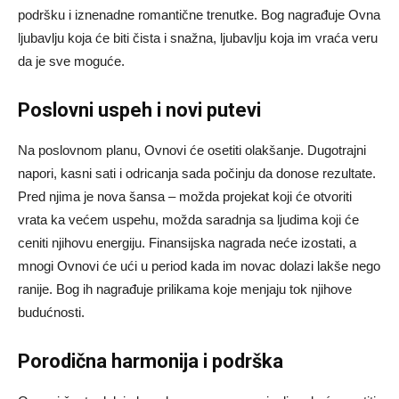
podršku i iznenadne romantične trenutke. Bog nagrađuje Ovna
ljubavlju koja će biti čista i snažna, ljubavlju koja im vraća veru
da je sve moguće.
Poslovni uspeh i novi putevi
Na poslovnom planu, Ovnovi će osetiti olakšanje. Dugotrajni
napori, kasni sati i odricanja sada počinju da donose rezultate.
Pred njima je nova šansa – možda projekat koji će otvoriti
vrata ka većem uspehu, možda saradnja sa ljudima koji će
ceniti njihovu energiju. Finansijska nagrada neće izostati, a
mnogi Ovnovi će ući u period kada im novac dolazi lakše nego
ranije. Bog ih nagrađuje prilikama koje menjaju tok njihove
budućnosti.
Porodična harmonija i podrška