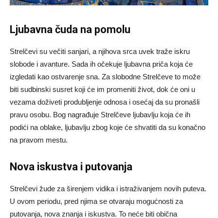
Ljubavna čuda na pomolu
Strelčevi su večiti sanjari, a njihova srca uvek traže iskru
slobode i avanture. Sada ih očekuje ljubavna priča koja će
izgledati kao ostvarenje sna. Za slobodne Strelčeve to može
biti sudbinski susret koji će im promeniti život, dok će oni u
vezama doživeti produbljenje odnosa i osećaj da su pronašli
pravu osobu. Bog nagrađuje Strelčeve ljubavlju koja će ih
podići na oblake, ljubavlju zbog koje će shvatiti da su konačno
na pravom mestu.
Nova iskustva i putovanja
Strelčevi žude za širenjem vidika i istraživanjem novih puteva.
U ovom periodu, pred njima se otvaraju mogućnosti za
putovanja, nova znanja i iskustva. To neće biti obična