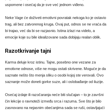
uspomene i osećaj da je sve već jednom viđeno.
Neke Vage će doživeti emotivni povratak nekoga ko je ostavio
trag, ali bez zatvorenog kruga. Ovaj put, odnos se ne vraća da
bi trajao, već da bi se razjasnio. Istina izlazi na videlo, a
emocije koje su bile idealizovane sada dobijaju realan oblik.
Razotkrivanje tajni
Karma deluje kroz istinu. Tajne, posebno one vezane za
emotivne odnose, više ne mogu ostati skrivene. Moguće je da
saznate nešto što menja sliku o osobi kojoj ste verovali. Ovo
saznanje može doneti gorke suze, ali i oslobađanje od iluzije.
Osećaj izdaje ili razočaranja neće biti slučajan – to je završni
čin lekcije o ravnoteži između srca i razuma. Sve što je bilo
zasnovano na nejasnim obećanjima sada se ruši, ostavljajući