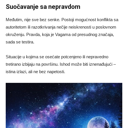
Suočavanje sa nepravdom
Međutim, nije sve bez senke. Postoji mogućnost konflikta sa
autoritetom ili razotkrivanja nečije neiskrenosti u poslovnom
okruženju. Pravda, koja je Vagama od presudnog značaja,
sada se testira.
Situacije u kojima se osećate potcenjeno ili nepravedno
tretirano izbijaju na površinu. Ishod može biti iznenađujući –
istina izlazi, ali ne bez napetosti.