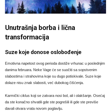
Unutrašnja borba i lična
transformacija
Suze koje donose oslobođenje
Emotivna napetost ovog perioda dostiže vrhunac u poslednjim
danima februara. Neke Vage će se suočiti sa sopstvenim
slabostima i strahovima koje su dugo potiskivale. Suze koje
dolaze nisu znak slabosti, već dubokog čišćenja.
Karmički ciklus koji se zatvara nosi bol, ali i olakšanje. Osećaj
da ste konačno shvatili gde ste pogrešili ili gde ste previše
davali otvara vrata novom poglavlju.