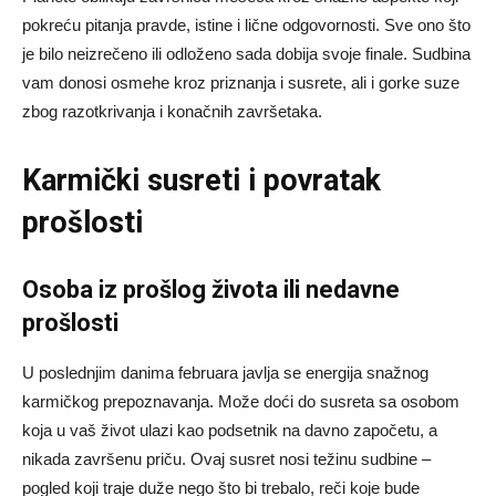
pokreću pitanja pravde, istine i lične odgovornosti. Sve ono što
je bilo neizrečeno ili odloženo sada dobija svoje finale. Sudbina
vam donosi osmehe kroz priznanja i susrete, ali i gorke suze
zbog razotkrivanja i konačnih završetaka.
Karmički susreti i povratak
prošlosti
Osoba iz prošlog života ili nedavne
prošlosti
U poslednjim danima februara javlja se energija snažnog
karmičkog prepoznavanja. Može doći do susreta sa osobom
koja u vaš život ulazi kao podsetnik na davno započetu, a
nikada završenu priču. Ovaj susret nosi težinu sudbine –
pogled koji traje duže nego što bi trebalo, reči koje bude