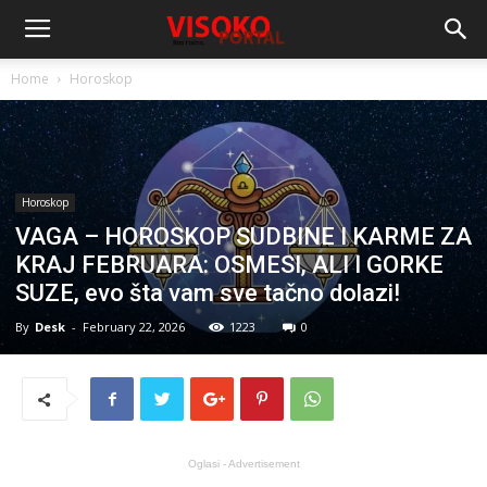
Home
Horoskop
Horoskop
VAGA – HOROSKOP SUDBINE I KARME ZA
KRAJ FEBRUARA: OSMESI, ALI I GORKE
SUZE, evo šta vam sve tačno dolazi!
By
Desk
-
February 22, 2026
1223
0
Oglasi - Advertisement