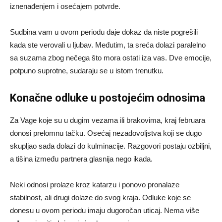
iznenađenjem i osećajem potvrde.
Sudbina vam u ovom periodu daje dokaz da niste pogrešili
kada ste verovali u ljubav. Međutim, ta sreća dolazi paralelno
sa suzama zbog nečega što mora ostati iza vas. Dve emocije,
potpuno suprotne, sudaraju se u istom trenutku.
Konačne odluke u postojećim odnosima
Za Vage koje su u dugim vezama ili brakovima, kraj februara
donosi prelomnu tačku. Osećaj nezadovoljstva koji se dugo
skupljao sada dolazi do kulminacije. Razgovori postaju ozbiljni,
a tišina između partnera glasnija nego ikada.
Neki odnosi prolaze kroz katarzu i ponovo pronalaze
stabilnost, ali drugi dolaze do svog kraja. Odluke koje se
donesu u ovom periodu imaju dugoročan uticaj. Nema više