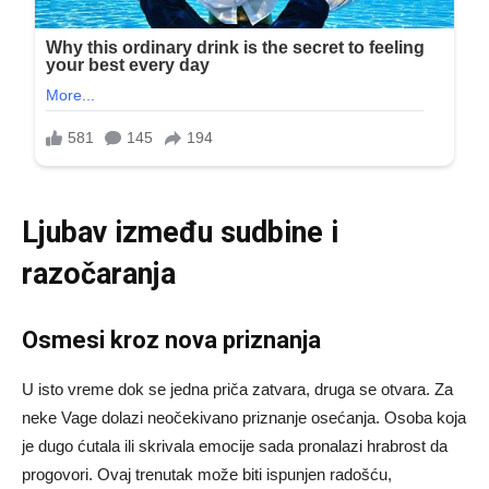
Ljubav između sudbine i
razočaranja
Osmesi kroz nova priznanja
U isto vreme dok se jedna priča zatvara, druga se otvara. Za
neke Vage dolazi neočekivano priznanje osećanja. Osoba koja
je dugo ćutala ili skrivala emocije sada pronalazi hrabrost da
progovori. Ovaj trenutak može biti ispunjen radošću,