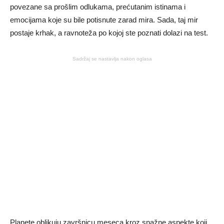
povezane sa prošlim odlukama, prećutanim istinama i
emocijama koje su bile potisnute zarad mira. Sada, taj mir
postaje krhak, a ravnoteža po kojoj ste poznati dolazi na test.
Sadržaj se nastavlja nakon oglasa
Planete oblikuju završnicu meseca kroz snažne aspekte koji