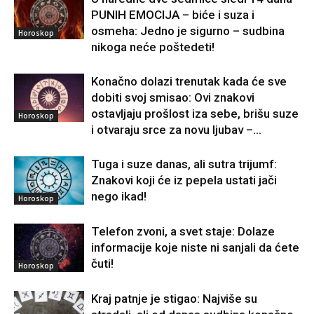
PUNIH EMOCIJA – biće i suza i
osmeha: Jedno je sigurno – sudbina
Horoskop
nikoga neće poštedeti!
Konačno dolazi trenutak kada će sve
dobiti svoj smisao: Ovi znakovi
ostavljaju prošlost iza sebe, brišu suze
Horoskop
i otvaraju srce za novu ljubav –...
Tuga i suze danas, ali sutra trijumf:
Znakovi koji će iz pepela ustati jači
nego ikad!
Horoskop
Telefon zvoni, a svet staje: Dolaze
informacije koje niste ni sanjali da ćete
čuti!
Horoskop
Kraj patnje je stigao: Najviše su