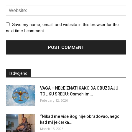
Save my name, email, and website in this browser for the
next time I comment.
Izdvojeno
VAGA – NEĆE ZNATI KAKO DA OBUZDAJU
TOLIKU SREĆU: Osmeh im...
February 12, 2026
“Nikad me više Bog nije obradovao, nego
kad mi je ćerka...
March 15, 2025