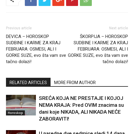
Previous article
Next article
DEVICA – HOROSKOP
ŠKORPIJA – HOROSKOP
SUDBINE I KARME ZA KRAJ
SUDBINE I KARME ZA KRAJ
FEBRUARA: OSMESI, ALI I
FEBRUARA: OSMESI, ALI I
GORKE SUZE, evo šta vam sve
GORKE SUZE, evo šta vam sve
tačno dolazi!
tačno dolazi!
RELATED ARTICLES
MORE FROM AUTHOR
SREĆA KOJA NE PRESTAJE I KOJOJ
NEMA KRAJA: Pred OVIM znacima su
dani koje NIKADA, ALI NIKADA NEĆE
Horoskop
ZABORAVITI!
U naredne dve sedmice sledi 14 dana