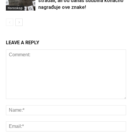
stradali, ali od danas sudbina konačno
nagrađuje ove znake!
Horoskop
LEAVE A REPLY