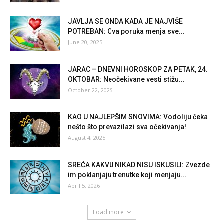
JAVLJA SE ONDA KADA JE NAJVIŠE
POTREBAN: Ova poruka menja sve...
June 20, 2025
JARAC – DNEVNI HOROSKOP ZA PETAK, 24.
OKTOBAR: Neočekivane vesti stižu...
October 22, 2025
KAO U NAJLEPŠIM SNOVIMA: Vodoliju čeka
nešto što prevazilazi sva očekivanja!
August 4, 2025
SREĆA KAKVU NIKAD NISU ISKUSILI: Zvezde
im poklanjaju trenutke koji menjaju...
April 5, 2026
Load more