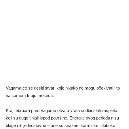
Vagama će se desiti stvari koje nikako ne mogu očekivati i to
na samom kraju meseca.
Kraj februara pred Vagama otvara vrata sudbinskih raspleta
koji su dugo tinjali ispod površine. Energije ovog perioda nisu
blage niti jednostavne – one su snažne, karmičke i duboko