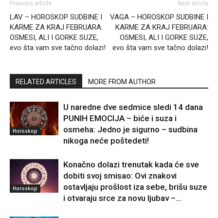
Previous article
Next article
LAV – HOROSKOP SUDBINE I
VAGA – HOROSKOP SUDBINE I
KARME ZA KRAJ FEBRUARA:
KARME ZA KRAJ FEBRUARA:
OSMESI, ALI I GORKE SUZE,
OSMESI, ALI I GORKE SUZE,
evo šta vam sve tačno dolazi!
evo šta vam sve tačno dolazi!
RELATED ARTICLES
MORE FROM AUTHOR
U naredne dve sedmice sledi 14 dana
PUNIH EMOCIJA – biće i suza i
osmeha: Jedno je sigurno – sudbina
Horoskop
nikoga neće poštedeti!
Konačno dolazi trenutak kada će sve
dobiti svoj smisao: Ovi znakovi
ostavljaju prošlost iza sebe, brišu suze
Horoskop
i otvaraju srce za novu ljubav –...