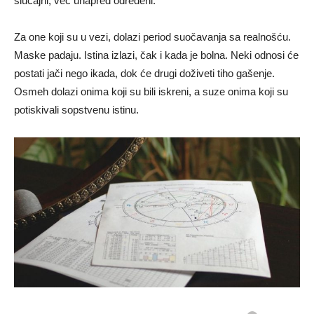
slučajni, već unapred određeni.
Za one koji su u vezi, dolazi period suočavanja sa realnošću.
Maske padaju. Istina izlazi, čak i kada je bolna. Neki odnosi će
postati jači nego ikada, dok će drugi doživeti tiho gašenje.
Osmeh dolazi onima koji su bili iskreni, a suze onima koji su
potiskivali sopstvenu istinu.