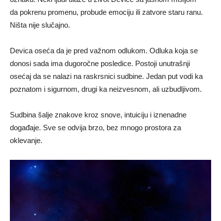
da pokrenu promenu, probude emociju ili zatvore staru ranu.
Ništa nije slučajno.
Devica oseća da je pred važnom odlukom. Odluka koja se
donosi sada ima dugoročne posledice. Postoji unutrašnji
osećaj da se nalazi na raskrsnici sudbine. Jedan put vodi ka
poznatom i sigurnom, drugi ka neizvesnom, ali uzbudljivom.
Sudbina šalje znakove kroz snove, intuiciju i iznenadne
događaje. Sve se odvija brzo, bez mnogo prostora za
oklevanje.