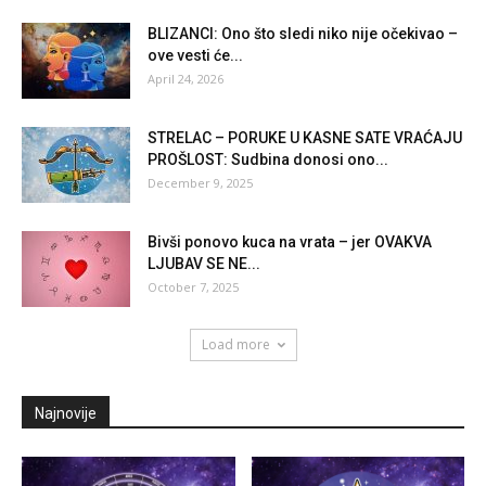
BLIZANCI: Ono što sledi niko nije očekivao –
ove vesti će...
April 24, 2026
STRELAC – PORUKE U KASNE SATE VRAĆAJU
PROŠLOST: Sudbina donosi ono...
December 9, 2025
Bivši ponovo kuca na vrata – jer OVAKVA
LJUBAV SE NE...
October 7, 2025
Load more
Najnovije