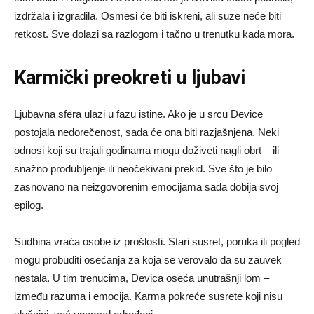
izdržala i izgradila. Osmesi će biti iskreni, ali suze neće biti
retkost. Sve dolazi sa razlogom i tačno u trenutku kada mora.
Karmički preokreti u ljubavi
Ljubavna sfera ulazi u fazu istine. Ako je u srcu Device
postojala nedorečenost, sada će ona biti razjašnjena. Neki
odnosi koji su trajali godinama mogu doživeti nagli obrt – ili
snažno produbljenje ili neočekivani prekid. Sve što je bilo
zasnovano na neizgovorenim emocijama sada dobija svoj
epilog.
Sudbina vraća osobe iz prošlosti. Stari susret, poruka ili pogled
mogu probuditi osećanja za koja se verovalo da su zauvek
nestala. U tim trenucima, Devica oseća unutrašnji lom –
između razuma i emocija. Karma pokreće susrete koji nisu