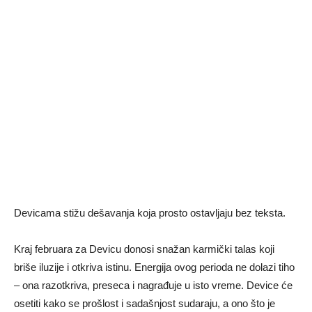
Devicama stižu dešavanja koja prosto ostavljaju bez teksta.
Kraj februara za Devicu donosi snažan karmički talas koji
briše iluzije i otkriva istinu. Energija ovog perioda ne dolazi tiho
– ona razotkriva, preseca i nagrađuje u isto vreme. Device će
osetiti kako se prošlost i sadašnjost sudaraju, a ono što je