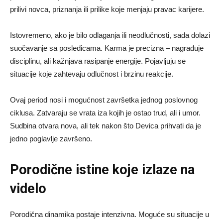
prilivi novca, priznanja ili prilike koje menjaju pravac karijere.
Istovremeno, ako je bilo odlaganja ili neodlučnosti, sada dolazi
suočavanje sa posledicama. Karma je precizna – nagrađuje
disciplinu, ali kažnjava rasipanje energije. Pojavljuju se
situacije koje zahtevaju odlučnost i brzinu reakcije.
Ovaj period nosi i mogućnost završetka jednog poslovnog
ciklusa. Zatvaraju se vrata iza kojih je ostao trud, ali i umor.
Sudbina otvara nova, ali tek nakon što Devica prihvati da je
jedno poglavlje završeno.
Porodične istine koje izlaze na
videlo
Porodična dinamika postaje intenzivna. Moguće su situacije u