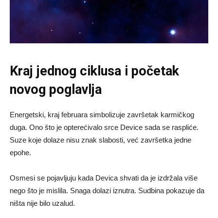
Kraj jednog ciklusa i početak
novog poglavlja
Energetski, kraj februara simbolizuje završetak karmičkog
duga. Ono što je opterećivalo srce Device sada se raspliće.
Suze koje dolaze nisu znak slabosti, već završetka jedne
epohe.
Osmesi se pojavljuju kada Devica shvati da je izdržala više
nego što je mislila. Snaga dolazi iznutra. Sudbina pokazuje da
ništa nije bilo uzalud.