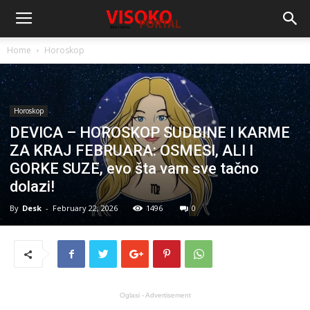
Home
Horoskop
Horoskop
DEVICA – HOROSKOP SUDBINE I KARME
ZA KRAJ FEBRUARA: OSMESI, ALI I
GORKE SUZE, evo šta vam sve tačno
dolazi!
By
Desk
-
February 22, 2026
1496
0
Oglasi - Advertisement