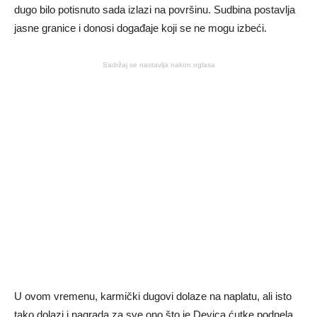
dugo bilo potisnuto sada izlazi na površinu. Sudbina postavlja
jasne granice i donosi događaje koji se ne mogu izbeći.
Sadržaj se nastavlja nakon oglasa
U ovom vremenu, karmički dugovi dolaze na naplatu, ali isto
tako dolazi i nagrada za sve ono što je Devica ćutke podnela,