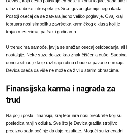
Devica, koja često potiskuje emocije u korist logike, sada ulazi
u fazu duboke introspekcije. Srce govori glasnije nego ikada.
Postoji osećaj da se zatvara jedno veliko poglavlje. Ovaj kraj
februara nosi simboliku završetka karmičkog ciklusa koji je
trajao mesecima, pa čak i godinama.
U trenucima samoće, javlja se snažan osećaj oslobađanja, ali i
nostalgije. Neke suze dolaze kao znak čišćenja duše. Sudbina
donosi situacije koje razbijaju rutinu i bude uspavane emocije.
Devica oseća da više ne može da živi u starim obrascima.
Finansijska karma i nagrada za
trud
Na polju posla i finansija, kraj februara nosi preokrete koji su
posledica ranijih odluka. Sve što je Devica gradila strpljivo i
precizno sada počinje da daje rezultate. Mogući su iznenadni