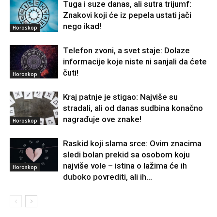
Tuga i suze danas, ali sutra trijumf:
Znakovi koji će iz pepela ustati jači
nego ikad!
Horoskop
Telefon zvoni, a svet staje: Dolaze
informacije koje niste ni sanjali da ćete
čuti!
Horoskop
Kraj patnje je stigao: Najviše su
stradali, ali od danas sudbina konačno
nagrađuje ove znake!
Horoskop
Raskid koji slama srce: Ovim znacima
sledi bolan prekid sa osobom koju
najviše vole – istina o lažima će ih
Horoskop
duboko povrediti, ali ih...