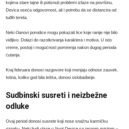
kojima stare tajne ili potisnuti problemi izlaze na površinu.
Devica oseća odgovornost, ali i potrebu da se distancira od
tuđih tereta.
Neki članovi porodice mogu pokazati lice koje ranije nije bilo
vidljivo. Dolazi do razotkrivanja karaktera i motiva. U isto
vreme, postoji i mogućnost pomirenja nakon dugog perioda
ćutanja.
Kraj februara donosi razgovore koji menjaju odnose zauvek.
Istina, koliko god bila teška, donosi oslobađanje.
Sudbinski susreti i neizbežne
odluke
Ovaj period donosi susrete koji nose snažnu karmičku
oznaku. Neki ljudi ulaze u život Device sa jasnom misijom –