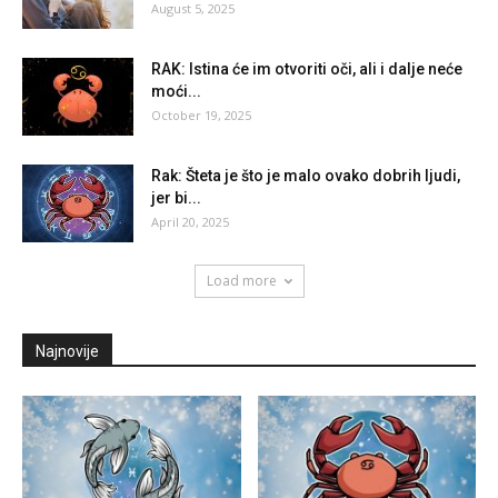
August 5, 2025
RAK: Istina će im otvoriti oči, ali i dalje neće
moći...
October 19, 2025
Rak: Šteta je što je malo ovako dobrih ljudi,
jer bi...
April 20, 2025
Load more
Najnovije