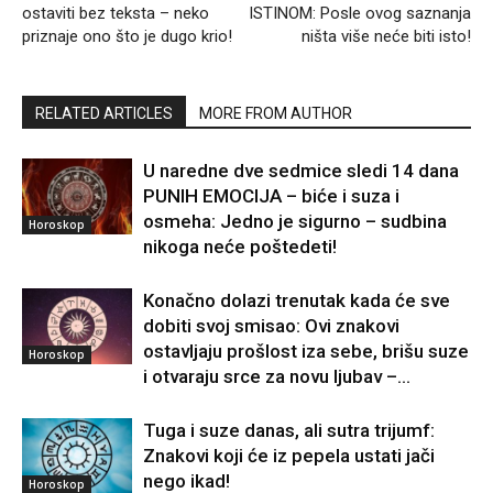
ostaviti bez teksta – neko
ISTINOM: Posle ovog saznanja
priznaje ono što je dugo krio!
ništa više neće biti isto!
RELATED ARTICLES
MORE FROM AUTHOR
U naredne dve sedmice sledi 14 dana
PUNIH EMOCIJA – biće i suza i
osmeha: Jedno je sigurno – sudbina
Horoskop
nikoga neće poštedeti!
Konačno dolazi trenutak kada će sve
dobiti svoj smisao: Ovi znakovi
ostavljaju prošlost iza sebe, brišu suze
Horoskop
i otvaraju srce za novu ljubav –...
Tuga i suze danas, ali sutra trijumf:
Znakovi koji će iz pepela ustati jači
nego ikad!
Horoskop