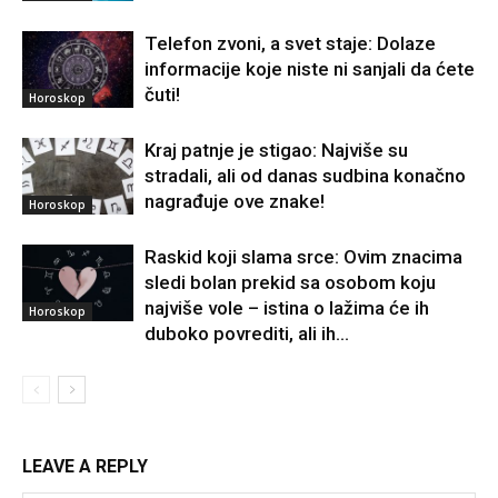
Telefon zvoni, a svet staje: Dolaze
informacije koje niste ni sanjali da ćete
čuti!
Horoskop
Kraj patnje je stigao: Najviše su
stradali, ali od danas sudbina konačno
nagrađuje ove znake!
Horoskop
Raskid koji slama srce: Ovim znacima
sledi bolan prekid sa osobom koju
najviše vole – istina o lažima će ih
Horoskop
duboko povrediti, ali ih...
LEAVE A REPLY