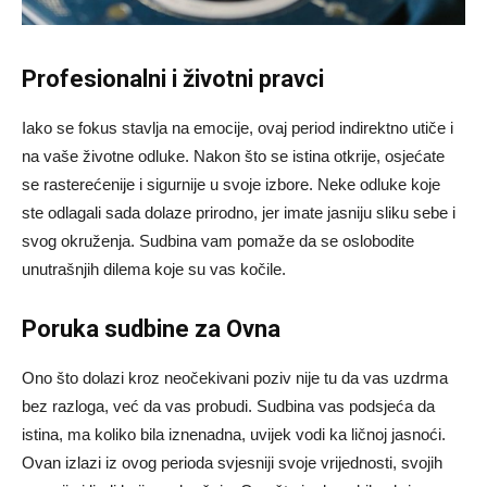
Profesionalni i životni pravci
Iako se fokus stavlja na emocije, ovaj period indirektno utiče i
na vaše životne odluke. Nakon što se istina otkrije, osjećate
se rasterećenije i sigurnije u svoje izbore. Neke odluke koje
ste odlagali sada dolaze prirodno, jer imate jasniju sliku sebe i
svog okruženja. Sudbina vam pomaže da se oslobodite
unutrašnjih dilema koje su vas kočile.
Poruka sudbine za Ovna
Ono što dolazi kroz neočekivani poziv nije tu da vas uzdrma
bez razloga, već da vas probudi. Sudbina vas podsjeća da
istina, ma koliko bila iznenadna, uvijek vodi ka ličnoj jasnoći.
Ovan izlazi iz ovog perioda svjesniji svoje vrijednosti, svojih