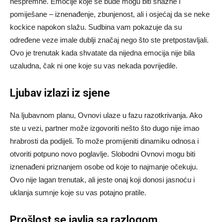
nespremne. Emocije koje se bude mogu biti snažne i
pomiješane – iznenađenje, zbunjenost, ali i osjećaj da se neke
kockice napokon slažu. Sudbina vam pokazuje da su
određene veze imale dublji značaj nego što ste pretpostavljali.
Ovo je trenutak kada shvatate da nijedna emocija nije bila
uzaludna, čak ni one koje su vas nekada povrijedile.
Ljubav izlazi iz sjene
Na ljubavnom planu, Ovnovi ulaze u fazu razotkrivanja. Ako
ste u vezi, partner može izgovoriti nešto što dugo nije imao
hrabrosti da podijeli. To može promijeniti dinamiku odnosa i
otvoriti potpuno novo poglavlje. Slobodni Ovnovi mogu biti
iznenađeni priznanjem osobe od koje to najmanje očekuju.
Ovo nije lagan trenutak, ali jeste onaj koji donosi jasnoću i
uklanja sumnje koje su vas potajno pratile.
Prošlost se javlja sa razlogom