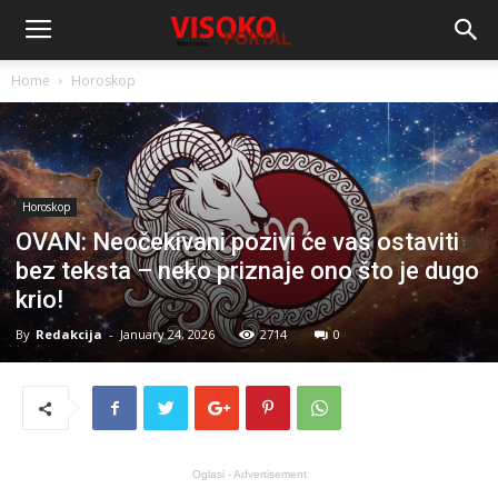
Home
Horoskop
Horoskop
OVAN: Neočekivani pozivi će vas ostaviti
bez teksta – neko priznaje ono što je dugo
krio!
By
Redakcija
-
January 24, 2026
2714
0
Oglasi - Advertisement