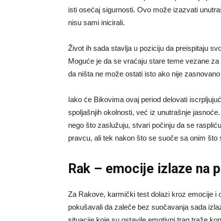
isti osećaj sigurnosti. Ovo može izazvati unutr
nisu sami inicirali.
Život ih sada stavlja u poziciju da preispitaju sv
Moguće je da se vraćaju stare teme vezane za p
da ništa ne može ostati isto ako nije zasnovano 
Iako će Bikovima ovaj period delovati iscrpljuju
spoljašnjih okolnosti, već iz unutrašnje jasnoće.
nego što zaslužuju, stvari počinju da se raspliću
pravcu, ali tek nakon što se suoče sa onim što
Rak – emocije izlaze na 
Za Rakove, karmički test dolazi kroz emocije i o
pokušavali da zaleče bez suočavanja sada izlazi
situacije koje su ostavile emotivni trag traže k