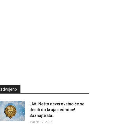
Izdvojeno
LAV: Nešto neverovatno će se
desiti do kraja sedmice!
Saznajte šta...
March 17, 2026