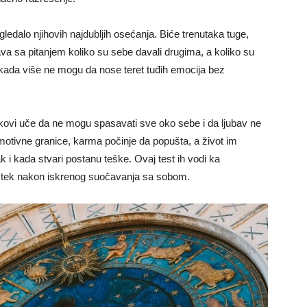
gledalo njihovih najdubljih osećanja. Biće trenutaka tuge,
ava sa pitanjem koliko su sebe davali drugima, a koliko su
kada više ne mogu da nose teret tuđih emocija bez
kovi uče da ne mogu spasavati sve oko sebe i da ljubav ne
motivne granice, karma počinje da popušta, a život im
ak i kada stvari postanu teške. Ovaj test ih vodi ka
zi tek nakon iskrenog suočavanja sa sobom.