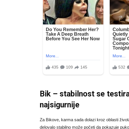
Bik – stabilnost se testir
najsigurnije
Za Bikove, karma sada dolazi kroz oblasti života
delovalo stabilno može početi da pokazuje pukotine