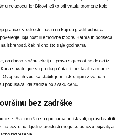
ašnju nelagodu, jer Bikovi teško prihvataju promene koje
oje granice, vrednosti i način na koji su gradili odnose.
overenje, lojalnost ili emotivne izbore. Karma ih podseća
na iskrenosti, čak ni ono što traje godinama.
će, on donosi važnu lekciju – prava sigurnost ne dolazi iz
 Kada shvate gde su predugo ćutali ili pristajali na manje
. Ovaj test ih vodi ka stabilnijem i iskrenijem životnom
 su pokušavali da zadrže po svaku cenu.
površinu bez zadrške
dnose. Sve ono što su godinama potiskivali, opravdavali ili
 na površinu. Ljudi iz prošlosti mogu se ponovo pojaviti, a
onačno razrešenje.