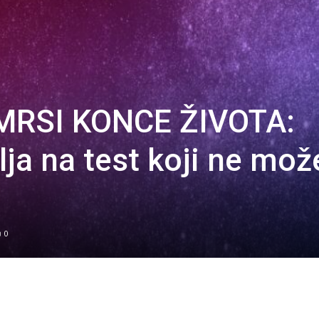
RSI KONCE ŽIVOTA:
lja na test koji ne mož
0