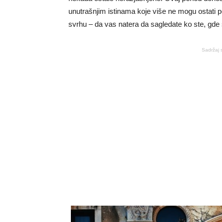
unutrašnjim istinama koje više ne mogu ostati p
svrhu – da vas natera da sagledate ko ste, gde s
Sadržaj 