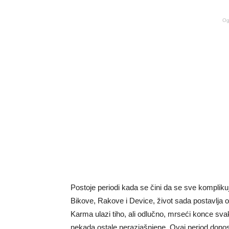
Og
Postoje periodi kada se čini da se sve kompliku
Bikove, Rakove i Device, život sada postavlja ozbi
Karma ulazi tiho, ali odlučno, mrseći konce svak
nekada ostale nerazjašnjene. Ovaj period dono