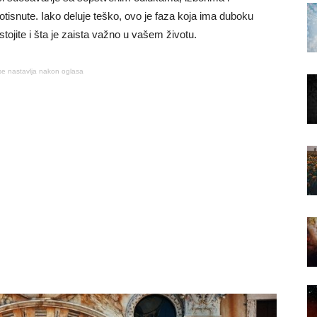
otisnute. Iako deluje teško, ovo je faza koja ima duboku
tojite i šta je zaista važno u vašem životu.
se nastavlja nakon oglasa