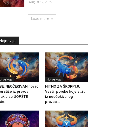
August 12, 2025
Load more
Najnovije
oroskop
Horoskop
BE: NEOČEKIVAN novac
HITNO ZA ŠKORPIJU:
m stiže iz pravca
Vesti i poruke koje stižu
akle se UOPŠTE
iz neočekivanog
ste...
pravca...