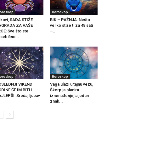
oroskop
Horoskop
kovi, SADA STIŽE
BIK – PAŽNJA: Nešto
AGRADA ZA VAŠE
veliko stiže ti za 48 sati
CE: Sve što ste
–...
sebično...
oroskop
Horoskop
OSLEDNJI VIKEND
Vaga ulazi u tajnu vezu,
DINE ĆE IM BITI I
Škorpija planira
JLEPŠI: Sreća, ljubav
iznenađenje, a jedan
.
znak...