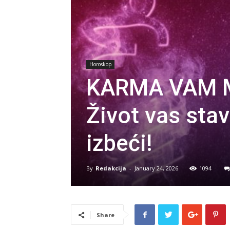
Horoskop
KARMA VAM M
Život vas stav
izbeći!
By
Redakcija
-
January 24, 2026
1094
Share