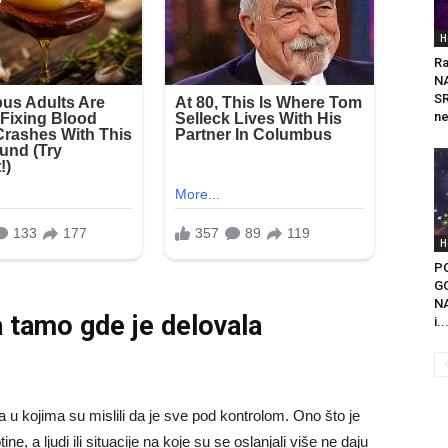
H
Ra
N
SR
ne
H
P
GO
NA
a tamo gde je delovala
i..
 u kojima su mislili da je sve pod kontrolom. Ono što je
, a ljudi ili situacije na koje su se oslanjali više ne daju