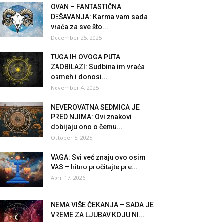
OVAN – FANTASTIČNA
DEŠAVANJA: Karma vam sada
vraća za sve što...
December 25, 2025
TUGA IH OVOGA PUTA
ZAOBILAZI: Sudbina im vraća
osmeh i donosi...
November 4, 2025
NEVEROVATNA SEDMICA JE
PRED NJIMA: Ovi znakovi
dobijaju ono o čemu...
October 5, 2025
VAGA: Svi već znaju ovo osim
VAS – hitno pročitajte pre...
April 17, 2026
NEMA VIŠE ČEKANJA – SADA JE
VREME ZA LJUBAV KOJU NI...