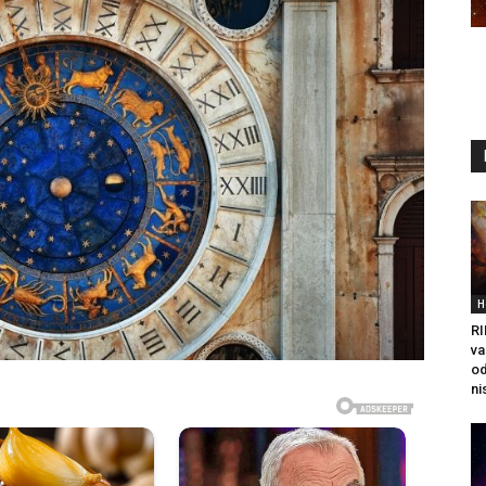
H
RI
va
od
ni