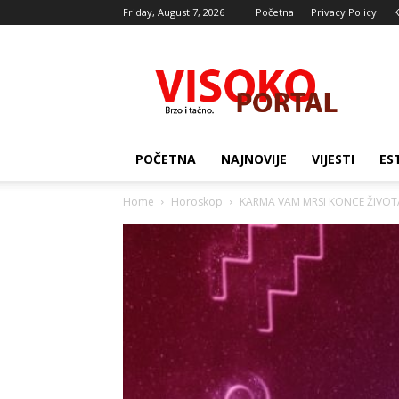
Friday, August 7, 2026
Početna
Privacy Policy
K
Visocki
portal
POČETNA
NAJNOVIJE
VIJESTI
ES
Home
Horoskop
KARMA VAM MRSI KONCE ŽIVOTA: Ži