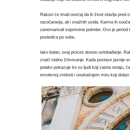
Rakovi će imati osećaj da ih život stavlja pred o
razočaranja, ali i snažnih uvida. Karma ih suoč
zanemarivali sopstvene potrebe. Ovo je period 
posledica po sebe.
Iako bolan, ovaj proces donosi oslobađanje. Ra
znači stalno žrtvovanje. Kada postave jasnije e
polako pokazuje ko su ljudi koji zaista ostaju, č
emotivnoj zrelosti i unutrašnjem miru koji dola