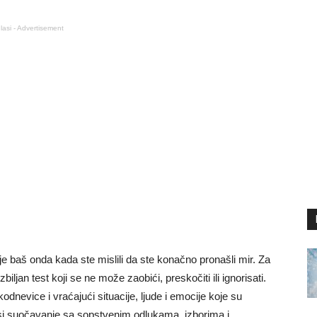
lasi - Advertisement
je baš onda kada ste mislili da ste konačno pronašli mir. Za
ljan test koji se ne može zaobići, preskočiti ili ignorisati.
odnevice i vraćajući situacije, ljude i emocije koje su
si suočavanje sa sopstvenim odlukama, izborima i