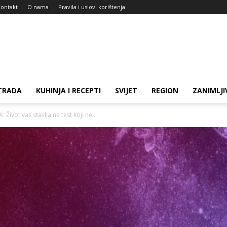
ontakt
O nama
Pravila i uslovi korištenja
TRADA
KUHINJA I RECEPTI
SVIJET
REGION
ZANIMLJI
vot vas stavlja na test koji ne...