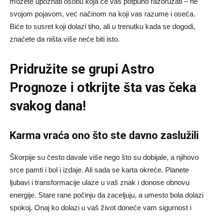
možete upoznati osobu koja će vas potpuno razoružati – ne
svojom pojavom, već načinom na koji vas razume i oseća.
Biće to susret koji dolazi tiho, ali u trenutku kada se dogodi,
znaćete da ništa više neće biti isto.
Pridružite se grupi
Astro
Prognoze
i otkrijte šta vas čeka
svakog dana!
Karma vraća ono što ste davno zaslužili
Škorpije su često davale više nego što su dobijale, a njihovo
srce pamti i bol i izdaje. Ali sada se karta okreće. Planete
ljubavi i transformacije ulaze u vaš znak i donose obnovu
energije. Stare rane počinju da zaceljuju, a umesto bola dolazi
spokoj. Onaj ko dolazi u vaš život doneće vam sigurnost i