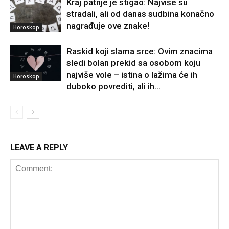
Kraj patnje je stigao: Najviše su
stradali, ali od danas sudbina konačno
nagrađuje ove znake!
Horoskop
Raskid koji slama srce: Ovim znacima
sledi bolan prekid sa osobom koju
najviše vole – istina o lažima će ih
Horoskop
duboko povrediti, ali ih...
LEAVE A REPLY