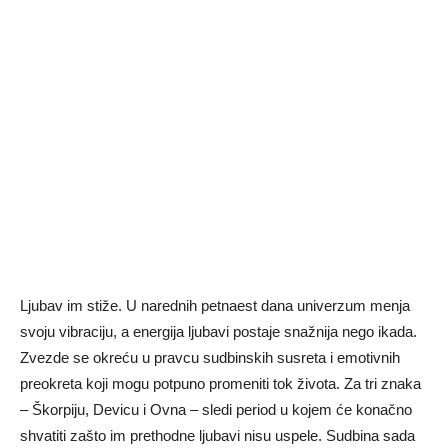
Ljubav im stiže. U narednih petnaest dana univerzum menja
svoju vibraciju, a energija ljubavi postaje snažnija nego ikada.
Zvezde se okreću u pravcu sudbinskih susreta i emotivnih
preokreta koji mogu potpuno promeniti tok života. Za tri znaka
– Škorpiju, Devicu i Ovna – sledi period u kojem će konačno
shvatiti zašto im prethodne ljubavi nisu uspele. Sudbina sada