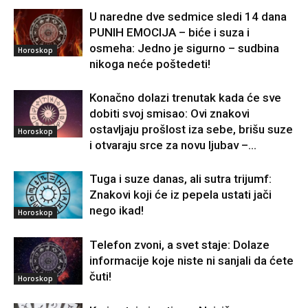
U naredne dve sedmice sledi 14 dana
PUNIH EMOCIJA – biće i suza i
osmeha: Jedno je sigurno – sudbina
Horoskop
nikoga neće poštedeti!
Konačno dolazi trenutak kada će sve
dobiti svoj smisao: Ovi znakovi
ostavljaju prošlost iza sebe, brišu suze
Horoskop
i otvaraju srce za novu ljubav –...
Tuga i suze danas, ali sutra trijumf:
Znakovi koji će iz pepela ustati jači
nego ikad!
Horoskop
Telefon zvoni, a svet staje: Dolaze
informacije koje niste ni sanjali da ćete
čuti!
Horoskop