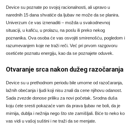
Device su poznate po svojoj racionalnosti, ali upravo u
narednih 15 dana shvatiće da ljubav ne može da se planira.
Univerzum će vas iznenaditi – možda u svakodnevnoj
situaciji, u kafiću, u prolazu, na poslu ili preko nekog
poznanika. Ova osoba će vas osvojiti smirenošću, pogledom i
razumevanjem koje ne traži reči. Već pri prvom razgovoru
osetićete poznatu energiju, kao da se poznajete oduvek.
Otvaranje srca nakon dužeg razočaranja
Device su u prethodnom periodu bile umorne od razočaranja,
lažnih obećanja i ljudi koji nisu znali da cene njihovu odanost.
Sada zvezde donose priliku za novi početak. Srodna duša
koju ćete sresti pokazaće vam da prava ljubav ne boli, da je
mirnija, dublja i nežnija nego što ste zamišljali. Biće to neko ko
vas vidi u vašoj suštini i ne traži da se menjate.