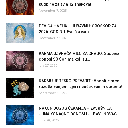
sudbine za svih 12 znakova!
November 7, 2025
DEVICA – VELIKI LJUBAVNI HOROSKOP ZA
2026. GODINU: Evo šta vam...
December 27, 2025
KARMA UZVRAĆA MILO ZA DRAGO: Sudbina
donosi ŠOK onima koji su...
July 27, 2025
KARMU JE TEŠKO PREVARITI: Vodolije pred
razotkrivanjem tajni i neočekivanim obrtima!
September 10, 2025
NAKON DUGOG ČEKANJA – ZAVRŠNICA
JUNA KONAČNO DONOSI LJUBAV I NOVAC:...
June 20, 2025