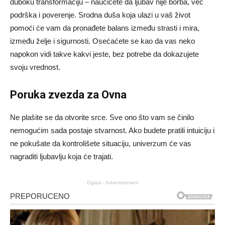
duboku transformaciju – naučićete da ljubav nije borba, već
podrška i poverenje. Srodna duša koja ulazi u vaš život
pomoći će vam da pronađete balans između strasti i mira,
između želje i sigurnosti. Osećaćete se kao da vas neko
napokon vidi takve kakvi jeste, bez potrebe da dokazujete
svoju vrednost.
Poruka zvezda za Ovna
Ne plašite se da otvorite srce. Sve ono što vam se činilo
nemogućim sada postaje stvarnost. Ako budete pratili intuiciju i
ne pokušate da kontrolišete situaciju, univerzum će vas
nagraditi ljubavlju koja će trajati.
Oglasi - Advertisement