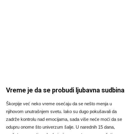
Vreme je da se probudi ljubavna sudbina
Škorpije već neko vreme osećaju da se nešto menja u
njihovom unutrašnjem svetu. Iako su dugo pokušavali da
zadrže kontrolu nad emocijama, sada više neće moći da se
odupru onome što univerzum šalje. U narednih 15 dana,