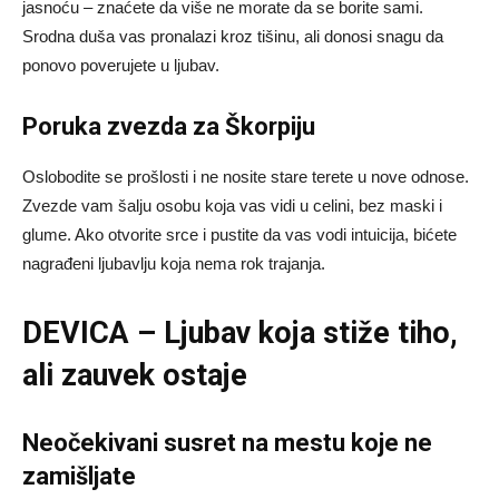
jasnoću – znaćete da više ne morate da se borite sami.
Srodna duša vas pronalazi kroz tišinu, ali donosi snagu da
ponovo poverujete u ljubav.
Poruka zvezda za Škorpiju
Oslobodite se prošlosti i ne nosite stare terete u nove odnose.
Zvezde vam šalju osobu koja vas vidi u celini, bez maski i
glume. Ako otvorite srce i pustite da vas vodi intuicija, bićete
nagrađeni ljubavlju koja nema rok trajanja.
DEVICA – Ljubav koja stiže tiho,
ali zauvek ostaje
Neočekivani susret na mestu koje ne
zamišljate