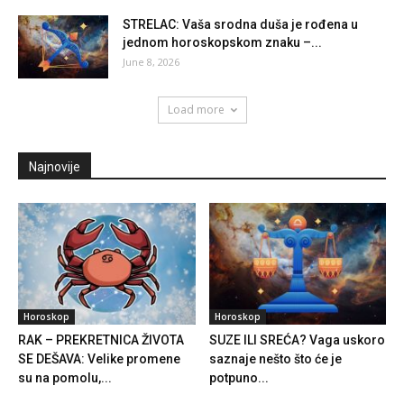
STRELAC: Vaša srodna duša je rođena u
jednom horoskopskom znaku –...
June 8, 2026
Load more
Najnovije
Horoskop
Horoskop
RAK – PREKRETNICA ŽIVOTA
SUZE ILI SREĆA? Vaga uskoro
SE DEŠAVA: Velike promene
saznaje nešto što će je
su na pomolu,...
potpuno...