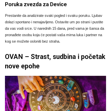
Poruka zvezda za Device
Prestanite da analizirate svaki pogled i svaku poruku. Ljubav
dolazi spontano i nenajavljeno. Ostavite um po strani i pustite
da vas vodi srce. U narednih 15 dana, pred vama je šansa da
pronađete osobu koja će postati vaša mirna luka i partner na
kog se možete osloniti bez straha.
OVAN – Strast, sudbina i početak
nove epohe