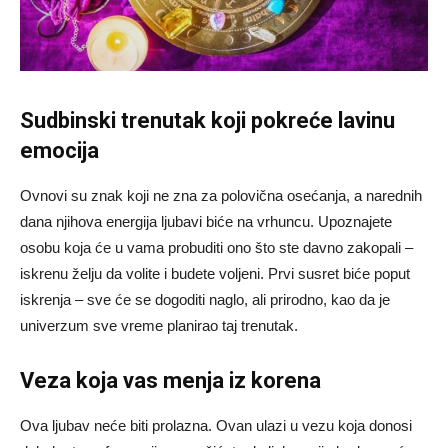
Sudbinski trenutak koji pokreće lavinu
emocija
Ovnovi su znak koji ne zna za polovična osećanja, a narednih
dana njihova energija ljubavi biće na vrhuncu. Upoznajete
osobu koja će u vama probuditi ono što ste davno zakopali –
iskrenu želju da volite i budete voljeni. Prvi susret biće poput
iskrenja – sve će se dogoditi naglo, ali prirodno, kao da je
univerzum sve vreme planirao taj trenutak.
Veza koja vas menja iz korena
Ova ljubav neće biti prolazna. Ovan ulazi u vezu koja donosi