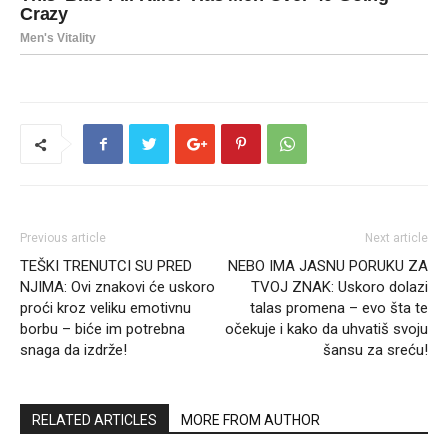
Previous article
Next article
TEŠKI TRENUTCI SU PRED
NEBO IMA JASNU PORUKU ZA
NJIMA: Ovi znakovi će uskoro
TVOJ ZNAK: Uskoro dolazi
proći kroz veliku emotivnu
talas promena – evo šta te
borbu – biće im potrebna
očekuje i kako da uhvatiš svoju
snaga da izdrže!
šansu za sreću!
RELATED ARTICLES
MORE FROM AUTHOR