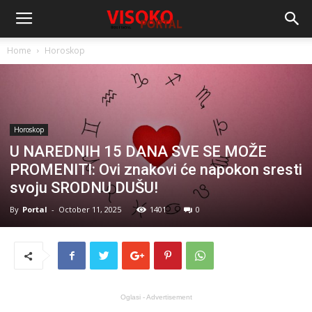
Home
Horoskop
Horoskop
U NAREDNIH 15 DANA SVE SE MOŽE
PROMENITI: Ovi znakovi će napokon sresti
svoju SRODNU DUŠU!
By
Portal
-
October 11, 2025
1401
0
Oglasi - Advertisement