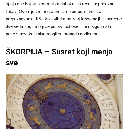
spaja one koji su spremni za duboku, iskrenu i neprolaznu
ljubav. Ovo nije vreme za prolazne emocije, već za
prepoznavanje duše koja vibrira na istoj frekvenciji. U naredne
dve sedmice, mnogi će po prvi put osetiti mir, sigurnost i
povezanost koju nisu mogli da pronađu godinama.
ŠKORPIJA – Susret koji menja
sve