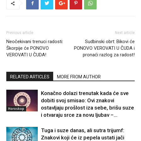
Previous article
Next article
Neočekivani trenuci radosti:
Sudbinski obrt: Bikovi će
Škorpije će PONOVO
PONOVO VEROVATI U ČUDA i
VEROVATI U ČUDA!
pronaći razlog za radost!
RELATED ARTICLES
MORE FROM AUTHOR
Konačno dolazi trenutak kada će sve
dobiti svoj smisao: Ovi znakovi
ostavljaju prošlost iza sebe, brišu suze
Horoskop
i otvaraju srce za novu ljubav –...
Tuga i suze danas, ali sutra trijumf:
Znakovi koji će iz pepela ustati jači