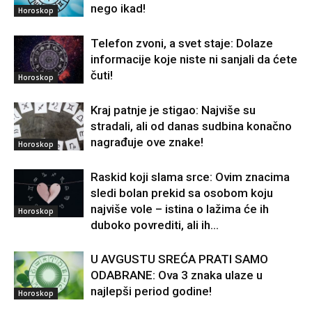
nego ikad!
Horoskop
Telefon zvoni, a svet staje: Dolaze
informacije koje niste ni sanjali da ćete
čuti!
Horoskop
Kraj patnje je stigao: Najviše su
stradali, ali od danas sudbina konačno
nagrađuje ove znake!
Horoskop
Raskid koji slama srce: Ovim znacima
sledi bolan prekid sa osobom koju
najviše vole – istina o lažima će ih
Horoskop
duboko povrediti, ali ih...
U AVGUSTU SREĆA PRATI SAMO
ODABRANE: Ova 3 znaka ulaze u
najlepši period godine!
Horoskop