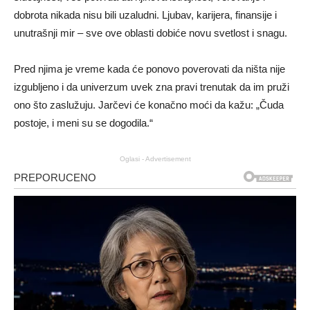
dobrota nikada nisu bili uzaludni. Ljubav, karijera, finansije i
unutrašnji mir – sve ove oblasti dobiće novu svetlost i snagu.
Pred njima je vreme kada će ponovo poverovati da ništa nije
izgubljeno i da univerzum uvek zna pravi trenutak da im pruži
ono što zaslužuju. Jarčevi će konačno moći da kažu: „Čuda
postoje, i meni su se dogodila.“
Oglasi - Advertisement