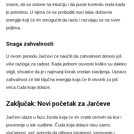
snove, da se oslone na intuiciju i da puste kontrolu onda kada
je potrebno. U njima će se probuditi novi talas duhovne
energije koji će im omogućiti da rastu i razvijaju se na svim
poljima.
Snaga zahvalnosti
U ovom periodu Jarčevi će naučiti da zahvalnost donosi još
više razloga za radost. Kada jednom osveste koliko su daleko
stigli, shvatiće da je i najmanji korak vredan slavljenja. Upravo
zahvalnost će biti ključna energija koja će ih otvoriti za još
veća čuda koja dolaze.
Zaključak: Novi početak za Jarčeve
Jarčevi ulaze u fazu života koja će im vratiti osmeh na lice i
poverenje u tok sudbine. Čuda koja dolaze nisu samo
slučajnost, već potvrda da njihova istrajnost, verovanje i