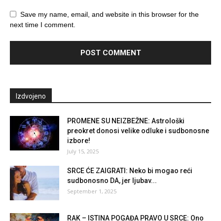
Save my name, email, and website in this browser for the
next time I comment.
Izdvojeno
PROMENE SU NEIZBEŽNE: Astrološki
preokret donosi velike odluke i sudbonosne
izbore!
July 15, 2025
SRCE ĆE ZAIGRATI: Neko bi mogao reći
sudbonosno DA, jer ljubav...
September 1, 2025
RAK – ISTINA POGAĐA PRAVO U SRCE: Ono