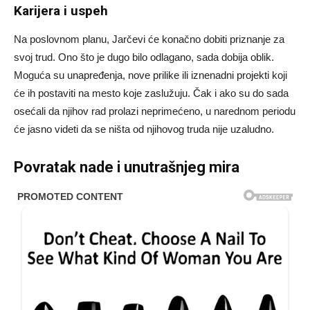
Karijera i uspeh
Na poslovnom planu, Jarčevi će konačno dobiti priznanje za
svoj trud. Ono što je dugo bilo odlagano, sada dobija oblik.
Moguća su unapređenja, nove prilike ili iznenadni projekti koji
će ih postaviti na mesto koje zaslužuju. Čak i ako su do sada
osećali da njihov rad prolazi neprimećeno, u narednom periodu
će jasno videti da se ništa od njihovog truda nije uzaludno.
Povratak nade i unutrašnjeg mira