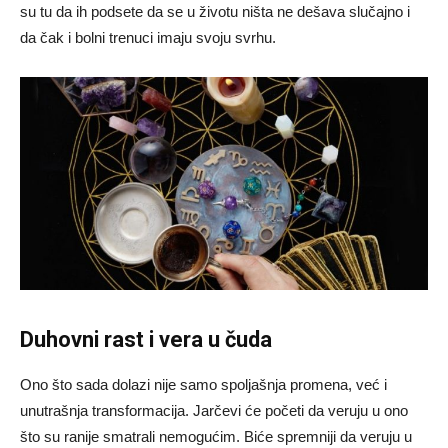
su tu da ih podsete da se u životu ništa ne dešava slučajno i
da čak i bolni trenuci imaju svoju svrhu.
Duhovni rast i vera u čuda
Ono što sada dolazi nije samo spoljašnja promena, već i
unutrašnja transformacija. Jarčevi će početi da veruju u ono
što su ranije smatrali nemogućim. Biće spremniji da veruju u