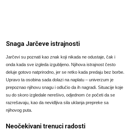
Snaga Jarčeve istrajnosti
Jarčevi su poznati kao znak koji nikada ne odustaje, čak i
onda kada sve izgleda izgubljeno. Njihova istrajnost često
deluje gotovo natprirodno, jer se retko kada predaju bez borbe.
Upravo ta osobina sada dolazi na naplatu – univerzum je
prepoznao njihovu snagu i odlučio da ih nagradi. Situacije koje
su do skoro izgledale nerešivo, odjednom će početi da se
razrešavaju, kao da nevidljiva sila uklanja prepreke sa
njihovog puta.
Neočekivani trenuci radosti