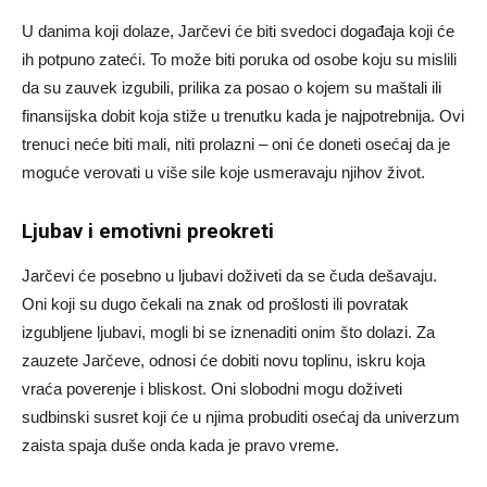
U danima koji dolaze, Jarčevi će biti svedoci događaja koji će
ih potpuno zateći. To može biti poruka od osobe koju su mislili
da su zauvek izgubili, prilika za posao o kojem su maštali ili
finansijska dobit koja stiže u trenutku kada je najpotrebnija. Ovi
trenuci neće biti mali, niti prolazni – oni će doneti osećaj da je
moguće verovati u više sile koje usmeravaju njihov život.
Ljubav i emotivni preokreti
Jarčevi će posebno u ljubavi doživeti da se čuda dešavaju.
Oni koji su dugo čekali na znak od prošlosti ili povratak
izgubljene ljubavi, mogli bi se iznenaditi onim što dolazi. Za
zauzete Jarčeve, odnosi će dobiti novu toplinu, iskru koja
vraća poverenje i bliskost. Oni slobodni mogu doživeti
sudbinski susret koji će u njima probuditi osećaj da univerzum
zaista spaja duše onda kada je pravo vreme.