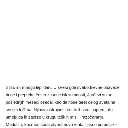
Stižu im mnogo lepi dani. U svetu gde svakodnevne obaveze,
brige i prepreke često zasene iskru radosti, Jarčevi su se
poslednjih meseci osećali kao da nose teret celog sveta na
svojim leđima. Njihova istrajnost često ih vodi napred, ali i
umeju da ih zadrže u krugu teških misli i razočaranja.
Međutim, kosmos sada otvara nova vrata i jasno poručuje –