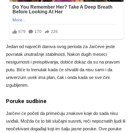
Jedan od najvećih darova ovog perioda za Jarčeve jeste
povratak unutrašnje stabilnosti. Nakon dugih meseci
nesigurnosti i preispitivanja, dobiće dokaz da su na pravom
putu. Biće to trenutak kada će shvatiti da nisu sami i da
univerzum uvek ima plan, čak i onda kada se sve čini
izgubljenim.
Poruke sudbine
Jarčevi će početi da primećuju znakove koje do sada nisu
uviđali. Možda će to biti slučajni susreti, reči nepoznatih ljudi ili
neočekivani događaji koji im šalju jasne poruke. Ove poruke