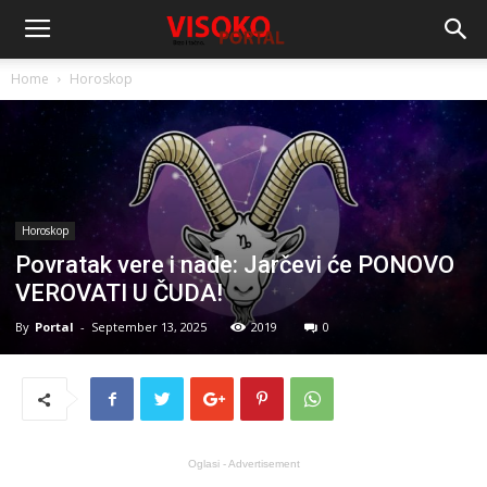
Home
Horoskop
Horoskop
Povratak vere i nade: Jarčevi će PONOVO
VEROVATI U ČUDA!
By
Portal
-
September 13, 2025
2019
0
Oglasi - Advertisement