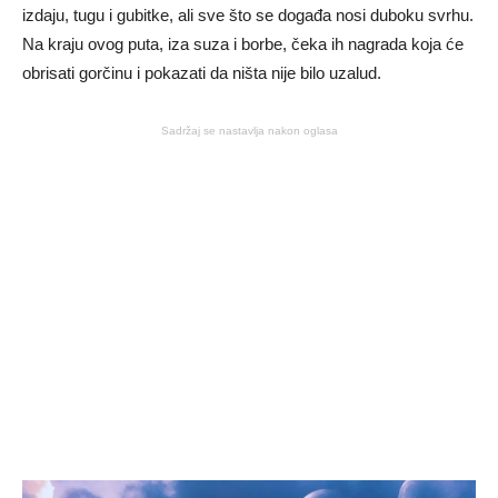
izdaju, tugu i gubitke, ali sve što se događa nosi duboku svrhu.
Na kraju ovog puta, iza suza i borbe, čeka ih nagrada koja će
obrisati gorčinu i pokazati da ništa nije bilo uzalud.
Sadržaj se nastavlja nakon oglasa