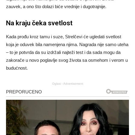
zauvek, a ono što dolazi biće vrednije i dugotrajnije.
Na kraju čeka svetlost
Kada prođu kroz tamu i suze, Strelčevi će ugledati svetlost
koja je oduvek bila namenjena njima. Nagrada nije samo uteha
– to je potvrda da su izdržali najteži test i da sada mogu da
zakorače u novo poglavlje svog života sa osmehom i verom u
budućnost.
Oglasi - Advertisement