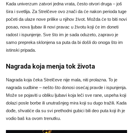
Kada univerzum zatvori jedna vrata, često otvori druga – još
šira i svetlija. Za Strelčeve ovo znači da će nakon perioda tuge
početi da ulaze nove prilike u njihov život. Možda će to biti novi
posao, nova ljubav ili novi pravac u životu koji će im doneti
radost i ispunjenje. Sve što im je sada oduzeto, zapravo je
samo prepreka sklonjena sa puta da bi došli do onoga što im
istinski pripada.
Nagrada koja menja tok života
Nagrada koja čeka Strelčeve nije mala, niti prolazna. To je
nagrada sudbine – nešto što donosi osećaj pravde i ispunjenja.
Može se pojaviti u obliku ljubavi koja leči sve rane, uspeha koji
dolazi posle borbe ili unutrašnjeg mira koji su dugo tražili. Kada
dođe, shvatiće da su svi prethodni gubici bili deo puta koji ih je
vodio baš ka ovom trenutku.