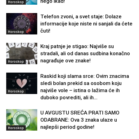
nego ikad!
Horoskop
Telefon zvoni, a svet staje: Dolaze
informacije koje niste ni sanjali da ćete
čuti!
Horoskop
Kraj patnje je stigao: Najviše su
stradali, ali od danas sudbina konačno
nagrađuje ove znake!
Horoskop
Raskid koji slama srce: Ovim znacima
sledi bolan prekid sa osobom koju
najviše vole – istina o lažima će ih
Horoskop
duboko povrediti, ali ih...
U AVGUSTU SREĆA PRATI SAMO
ODABRANE: Ova 3 znaka ulaze u
najlepši period godine!
Horoskop