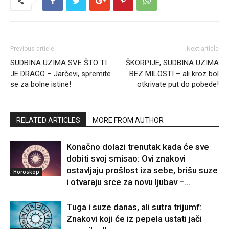
Previous article
Next article
SUDBINA UZIMA SVE ŠTO TI
ŠKORPIJE, SUDBINA UZIMA
JE DRAGO – Jarčevi, spremite
BEZ MILOSTI – ali kroz bol
se za bolne istine!
otkrivate put do pobede!
RELATED ARTICLES
MORE FROM AUTHOR
Konačno dolazi trenutak kada će sve
dobiti svoj smisao: Ovi znakovi
ostavljaju prošlost iza sebe, brišu suze
Horoskop
i otvaraju srce za novu ljubav –...
Tuga i suze danas, ali sutra trijumf:
Znakovi koji će iz pepela ustati jači