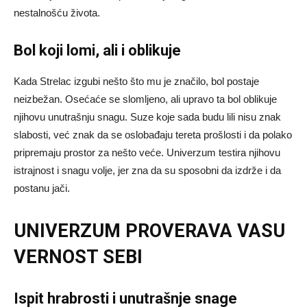
nestalnošću života.
Bol koji lomi, ali i oblikuje
Kada Strelac izgubi nešto što mu je značilo, bol postaje
neizbežan. Osećaće se slomljeno, ali upravo ta bol oblikuje
njihovu unutrašnju snagu. Suze koje sada budu lili nisu znak
slabosti, već znak da se oslobađaju tereta prošlosti i da polako
pripremaju prostor za nešto veće. Univerzum testira njihovu
istrajnost i snagu volje, jer zna da su sposobni da izdrže i da
postanu jači.
UNIVERZUM PROVERAVA VASU
VERNOST SEBI
Ispit hrabrosti i unutrašnje snage