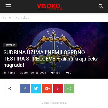
Home
Horoskop
Horoskop
SUDBINA UZIMA I NEMILOSRDNO
TESTIRA STRELČEVE – ali na kraju čeka
nagrada!
By
Portal
-
September 23, 2025
930
0
Oglasi - Advertisement