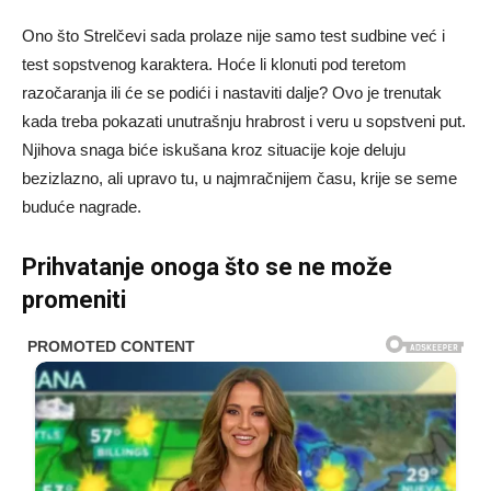
Ono što Strelčevi sada prolaze nije samo test sudbine već i
test sopstvenog karaktera. Hoće li klonuti pod teretom
razočaranja ili će se podići i nastaviti dalje? Ovo je trenutak
kada treba pokazati unutrašnju hrabrost i veru u sopstveni put.
Njihova snaga biće iskušana kroz situacije koje deluju
bezizlazno, ali upravo tu, u najmračnijem času, krije se seme
buduće nagrade.
Prihvatanje onoga što se ne može
promeniti