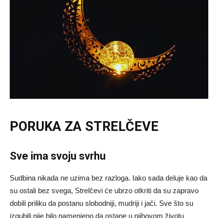
PORUKA ZA STRELČEVE
Sve ima svoju svrhu
Sudbina nikada ne uzima bez razloga. Iako sada deluje kao da
su ostali bez svega, Strelčevi će ubrzo otkriti da su zapravo
dobili priliku da postanu slobodniji, mudriji i jači. Sve što su
izgubili nije bilo namenjeno da ostane u njihovom životu