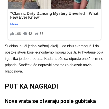
Sudbina ih uči jednoj važnoj lekciji – da nisu svemogući i da
postoje stvari koje jednostavno moraju pustiti. Prihvatanje bola
i gubitka je deo procesa. Kada nauče da otpuste ono što im ne
pripada, Strelčevi će napraviti prostor za dolazak novih
blagoslova.
PUT KA NAGRADI
Nova vrata se otvaraju posle gubitaka