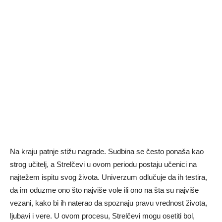
Na kraju patnje stižu nagrade. Sudbina se često ponaša kao
strog učitelj, a Strelčevi u ovom periodu postaju učenici na
najtežem ispitu svog života. Univerzum odlučuje da ih testira,
da im oduzme ono što najviše vole ili ono na šta su najviše
vezani, kako bi ih naterao da spoznaju pravu vrednost života,
ljubavi i vere. U ovom procesu, Strelčevi mogu osetiti bol,