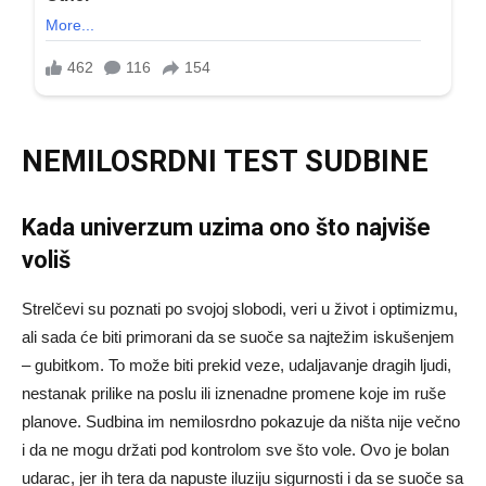
NEMILOSRDNI TEST SUDBINE
Kada univerzum uzima ono što najviše
voliš
Strelčevi su poznati po svojoj slobodi, veri u život i optimizmu,
ali sada će biti primorani da se suoče sa najtežim iskušenjem
– gubitkom. To može biti prekid veze, udaljavanje dragih ljudi,
nestanak prilike na poslu ili iznenadne promene koje im ruše
planove. Sudbina im nemilosrdno pokazuje da ništa nije večno
i da ne mogu držati pod kontrolom sve što vole. Ovo je bolan
udarac, jer ih tera da napuste iluziju sigurnosti i da se suoče sa