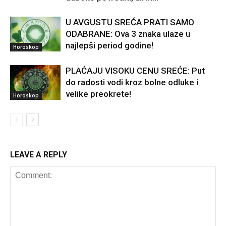
U AVGUSTU SREĆA PRATI SAMO
ODABRANE: Ova 3 znaka ulaze u
najlepši period godine!
Horoskop
PLAĆAJU VISOKU CENU SREĆE: Put
do radosti vodi kroz bolne odluke i
velike preokrete!
Horoskop
LEAVE A REPLY