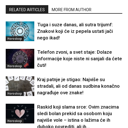
RELATED ARTICLES
MORE FROM AUTHOR
Tuga i suze danas, ali sutra trijumf:
Znakovi koji će iz pepela ustati jači
nego ikad!
Horoskop
Telefon zvoni, a svet staje: Dolaze
informacije koje niste ni sanjali da ćete
čuti!
Horoskop
Kraj patnje je stigao: Najviše su
stradali, ali od danas sudbina konačno
nagrađuje ove znake!
Horoskop
Raskid koji slama srce: Ovim znacima
sledi bolan prekid sa osobom koju
najviše vole – istina o lažima će ih
Horoskop
duboko povrediti, ali ih...