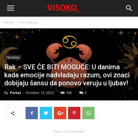
Home
Horoskop
Horoskop
Rak – SVE ĆE BITI MOGUĆE: U danima
kada emocije nadvladaju razum, ovi znaci
dobijaju šansu da ponovo veruju u ljubav!
By
Portal
-
October 13, 2025
559
0
Oglasi - Advertisement