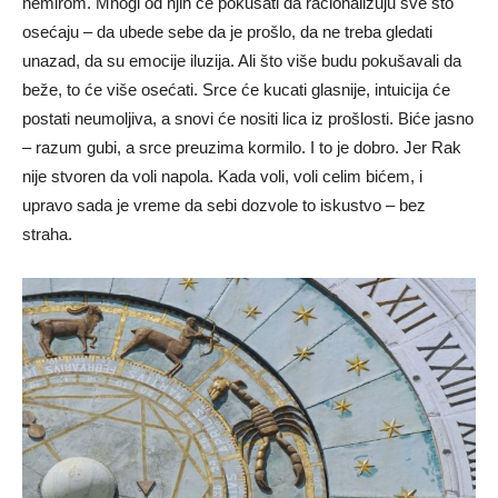
nemirom. Mnogi od njih će pokušati da racionalizuju sve što
osećaju – da ubede sebe da je prošlo, da ne treba gledati
unazad, da su emocije iluzija. Ali što više budu pokušavali da
beže, to će više osećati. Srce će kucati glasnije, intuicija će
postati neumoljiva, a snovi će nositi lica iz prošlosti. Biće jasno
– razum gubi, a srce preuzima kormilo. I to je dobro. Jer Rak
nije stvoren da voli napola. Kada voli, voli celim bićem, i
upravo sada je vreme da sebi dozvole to iskustvo – bez
straha.