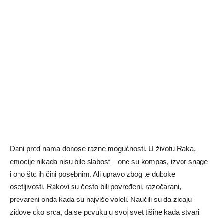
Dani pred nama donose razne mogućnosti. U životu Raka,
emocije nikada nisu bile slabost – one su kompas, izvor snage
i ono što ih čini posebnim. Ali upravo zbog te duboke
osetljivosti, Rakovi su često bili povređeni, razočarani,
prevareni onda kada su najviše voleli. Naučili su da zidaju
zidove oko srca, da se povuku u svoj svet tišine kada stvari