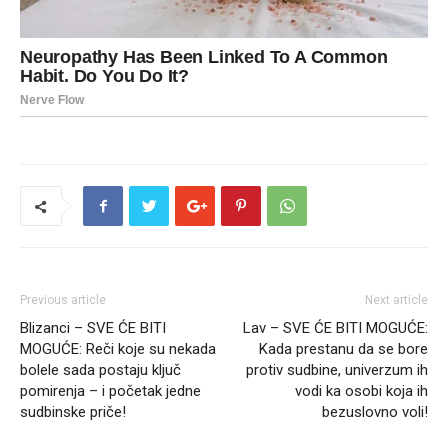
Previous article
Next article
Blizanci – SVE ĆE BITI
Lav – SVE ĆE BITI MOGUĆE:
MOGUĆE: Reči koje su nekada
Kada prestanu da se bore
bolele sada postaju ključ
protiv sudbine, univerzum ih
pomirenja – i početak jedne
vodi ka osobi koja ih
sudbinske priče!
bezuslovno voli!