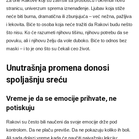
Za one Rakove koji su završili sa prošlošću i okrenuli novu
stranicu, univerzum sprema iznenađenje. Ljubav koja stiže
neće biti burna, dramatična ili zbunjujuća – već nežna, pažljiva
i lekovita. Biće to osoba koja neće tražiti da Rakovi budu nešto
što nisu. Ko će razumeti njihovu tišinu, njihovu potrebu da se
povuku, ali i njihovu želju da vole duboko. Biće to odnos bez
maski – i to je ono što su čekali ceo život.
Unutrašnja promena donosi
spoljašnju sreću
Vreme je da se emocije prihvate, ne
potiskuju
Rakovi su često bili naučeni da svoje emocije drže pod
kontrolom. Da ne plaču previše. Da ne pokazuju koliko ih boli.
Ali sada dolazi vreme kada će naučiti najvažniju lekciju: