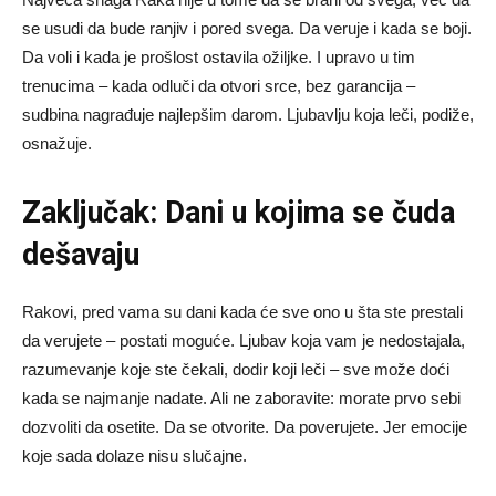
se usudi da bude ranjiv i pored svega. Da veruje i kada se boji.
Da voli i kada je prošlost ostavila ožiljke. I upravo u tim
trenucima – kada odluči da otvori srce, bez garancija –
sudbina nagrađuje najlepšim darom. Ljubavlju koja leči, podiže,
osnažuje.
Zaključak: Dani u kojima se čuda
dešavaju
Rakovi, pred vama su dani kada će sve ono u šta ste prestali
da verujete – postati moguće. Ljubav koja vam je nedostajala,
razumevanje koje ste čekali, dodir koji leči – sve može doći
kada se najmanje nadate. Ali ne zaboravite: morate prvo sebi
dozvoliti da osetite. Da se otvorite. Da poverujete. Jer emocije
koje sada dolaze nisu slučajne.