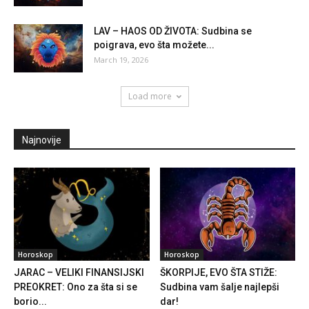
LAV – HAOS OD ŽIVOTA: Sudbina se
poigrava, evo šta možete...
March 19, 2026
Load more
Najnovije
Horoskop
Horoskop
JARAC – VELIKI FINANSIJSKI
ŠKORPIJE, EVO ŠTA STIŽE:
PREOKRET: Ono za šta si se
Sudbina vam šalje najlepši
borio...
dar!