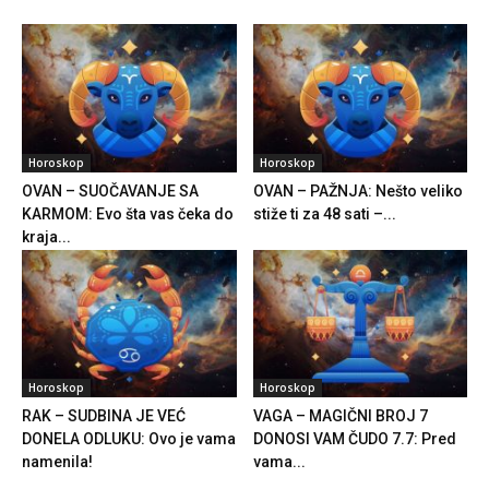
Horoskop
Horoskop
OVAN – SUOČAVANJE SA
OVAN – PAŽNJA: Nešto veliko
KARMOM: Evo šta vas čeka do
stiže ti za 48 sati –...
kraja...
Horoskop
Horoskop
RAK – SUDBINA JE VEĆ
VAGA – MAGIČNI BROJ 7
DONELA ODLUKU: Ovo je vama
DONOSI VAM ČUDO 7.7: Pred
namenila!
vama...