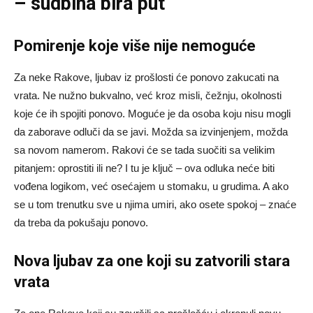
– sudbina bira put
Pomirenje koje više nije nemoguće
Za neke Rakove, ljubav iz prošlosti će ponovo zakucati na
vrata. Ne nužno bukvalno, već kroz misli, čežnju, okolnosti
koje će ih spojiti ponovo. Moguće je da osoba koju nisu mogli
da zaborave odluči da se javi. Možda sa izvinjenjem, možda
sa novom namerom. Rakovi će se tada suočiti sa velikim
pitanjem: oprostiti ili ne? I tu je ključ – ova odluka neće biti
vođena logikom, već osećajem u stomaku, u grudima. A ako
se u tom trenutku sve u njima umiri, ako osete spokoj – znaće
da treba da pokušaju ponovo.
Nova ljubav za one koji su zatvorili stara
vrata