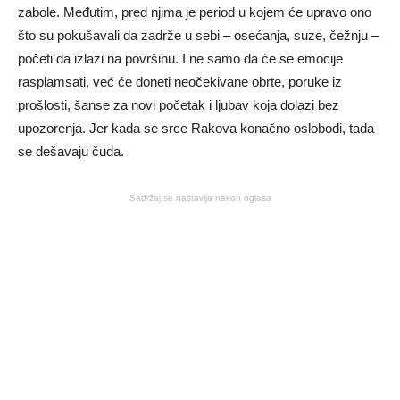
zabole. Međutim, pred njima je period u kojem će upravo ono
što su pokušavali da zadrže u sebi – osećanja, suze, čežnju –
početi da izlazi na površinu. I ne samo da će se emocije
rasplamsati, već će doneti neočekivane obrte, poruke iz
prošlosti, šanse za novi početak i ljubav koja dolazi bez
upozorenja. Jer kada se srce Rakova konačno oslobodi, tada
se dešavaju čuda.
Sadržaj se nastavlja nakon oglasa