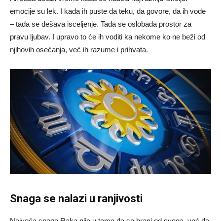
emocije su lek. I kada ih puste da teku, da govore, da ih vode
– tada se dešava isceljenje. Tada se oslobađa prostor za
pravu ljubav. I upravo to će ih voditi ka nekome ko ne beži od
njihovih osećanja, već ih razume i prihvata.
Snaga se nalazi u ranjivosti
Najveća snaga Raka nije u tome da se brani od svega, već da