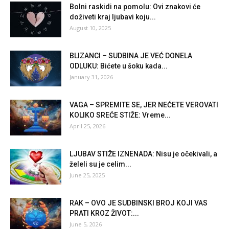
Bolni raskidi na pomolu: Ovi znakovi će
doživeti kraj ljubavi koju...
August 10, 2025
BLIZANCI – SUDBINA JE VEĆ DONELA
ODLUKU: Bićete u šoku kada...
January 31, 2026
VAGA – SPREMITE SE, JER NEĆETE VEROVATI
KOLIKO SREĆE STIŽE: Vreme...
April 25, 2026
LJUBAV STIŽE IZNENADA: Nisu je očekivali, a
želeli su je celim...
June 25, 2025
RAK – OVO JE SUDBINSKI BROJ KOJI VAS
PRATI KROZ ŽIVOT:...
June 5, 2026