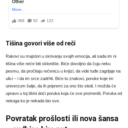
Tišina govori više od reči
Rakovi su majstori u skrivanju svojih emocija, ali sada im ni
tišina više neće biti sklonište. Biće dovoljno da čuju neku
pesmu, da pročitaju rečenicu u knjizi, da vide tuđe zagrljaje na
ulici – i da im srce zadrhti. Biće to znakovi, poruke koje im
univerzum šalje, da ih pripremi za ono što sledi. I možda će
upravo u toj tišini doći poruka koja će sve promeniti. Poruka od
nekoga ko je nekada bio sve.
Povratak prošlosti ili nova šansa