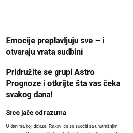
Emocije preplavljuju sve – i
otvaraju vrata sudbini
Pridružite se grupi
Astro
Prognoze
i otkrijte šta vas čeka
svakog dana!
Srce jače od razuma
U danima koji dolaze, Rakovi će se suočiti sa unutrašnjim