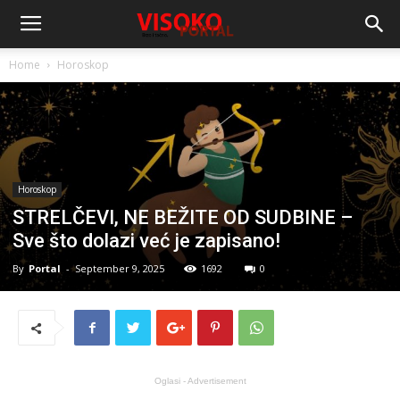
Home
Horoskop
Horoskop
STRELČEVI, NE BEŽITE OD SUDBINE –
Sve što dolazi već je zapisano!
By
Portal
-
September 9, 2025
1692
0
Oglasi - Advertisement