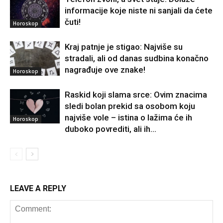
informacije koje niste ni sanjali da ćete
čuti!
Horoskop
Kraj patnje je stigao: Najviše su
stradali, ali od danas sudbina konačno
nagrađuje ove znake!
Horoskop
Raskid koji slama srce: Ovim znacima
sledi bolan prekid sa osobom koju
najviše vole – istina o lažima će ih
Horoskop
duboko povrediti, ali ih...
LEAVE A REPLY