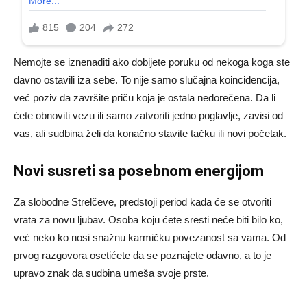
Nemojte se iznenaditi ako dobijete poruku od nekoga koga ste
davno ostavili iza sebe. To nije samo slučajna koincidencija,
već poziv da završite priču koja je ostala nedorečena. Da li
ćete obnoviti vezu ili samo zatvoriti jedno poglavlje, zavisi od
vas, ali sudbina želi da konačno stavite tačku ili novi početak.
Novi susreti sa posebnom energijom
Za slobodne Strelčeve, predstoji period kada će se otvoriti
vrata za novu ljubav. Osoba koju ćete sresti neće biti bilo ko,
već neko ko nosi snažnu karmičku povezanost sa vama. Od
prvog razgovora osetićete da se poznajete odavno, a to je
upravo znak da sudbina umeša svoje prste.