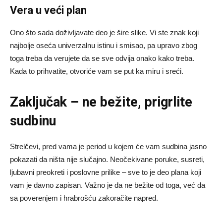
Vera u veći plan
Ono što sada doživljavate deo je šire slike. Vi ste znak koji
najbolje oseća univerzalnu istinu i smisao, pa upravo zbog
toga treba da verujete da se sve odvija onako kako treba.
Kada to prihvatite, otvoriće vam se put ka miru i sreći.
Zaključak – ne bežite, prigrlite
sudbinu
Strelčevi, pred vama je period u kojem će vam sudbina jasno
pokazati da ništa nije slučajno. Neočekivane poruke, susreti,
ljubavni preokreti i poslovne prilike – sve to je deo plana koji
vam je davno zapisan. Važno je da ne bežite od toga, već da
sa poverenjem i hrabrošću zakoračite napred.