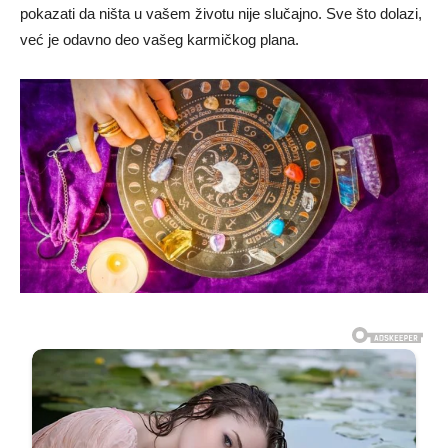
pokazati da ništa u vašem životu nije slučajno. Sve što dolazi,
već je odavno deo vašeg karmičkog plana.