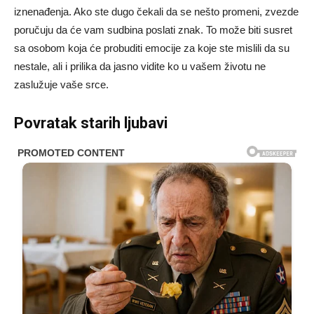
iznenađenja. Ako ste dugo čekali da se nešto promeni, zvezde
poručuju da će vam sudbina poslati znak. To može biti susret
sa osobom koja će probuditi emocije za koje ste mislili da su
nestale, ali i prilika da jasno vidite ko u vašem životu ne
zaslužuje vaše srce.
Povratak starih ljubavi