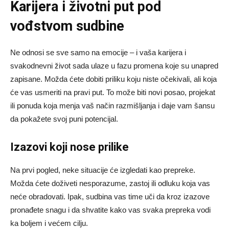
Karijera i životni put pod
vođstvom sudbine
Ne odnosi se sve samo na emocije – i vaša karijera i
svakodnevni život sada ulaze u fazu promena koje su unapred
zapisane. Možda ćete dobiti priliku koju niste očekivali, ali koja
će vas usmeriti na pravi put. To može biti novi posao, projekat
ili ponuda koja menja vaš način razmišljanja i daje vam šansu
da pokažete svoj puni potencijal.
Izazovi koji nose prilike
Na prvi pogled, neke situacije će izgledati kao prepreke.
Možda ćete doživeti nesporazume, zastoj ili odluku koja vas
neće obradovati. Ipak, sudbina vas time uči da kroz izazove
pronađete snagu i da shvatite kako vas svaka prepreka vodi
ka boljem i većem cilju.