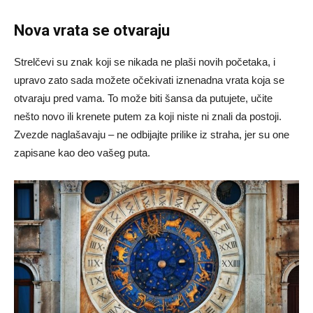
Nova vrata se otvaraju
Strelčevi su znak koji se nikada ne plaši novih početaka, i
upravo zato sada možete očekivati iznenadna vrata koja se
otvaraju pred vama. To može biti šansa da putujete, učite
nešto novo ili krenete putem za koji niste ni znali da postoji.
Zvezde naglašavaju – ne odbijajte prilike iz straha, jer su one
zapisane kao deo vašeg puta.