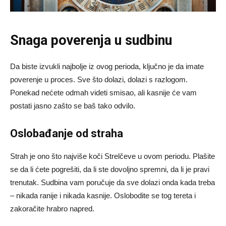
Snaga poverenja u sudbinu
Da biste izvukli najbolje iz ovog perioda, ključno je da imate
poverenje u proces. Sve što dolazi, dolazi s razlogom.
Ponekad nećete odmah videti smisao, ali kasnije će vam
postati jasno zašto se baš tako odvilo.
Oslobađanje od straha
Strah je ono što najviše koči Strelčeve u ovom periodu. Plašite
se da li ćete pogrešiti, da li ste dovoljno spremni, da li je pravi
trenutak. Sudbina vam poručuje da sve dolazi onda kada treba
– nikada ranije i nikada kasnije. Oslobodite se tog tereta i
zakoračite hrabro napred.