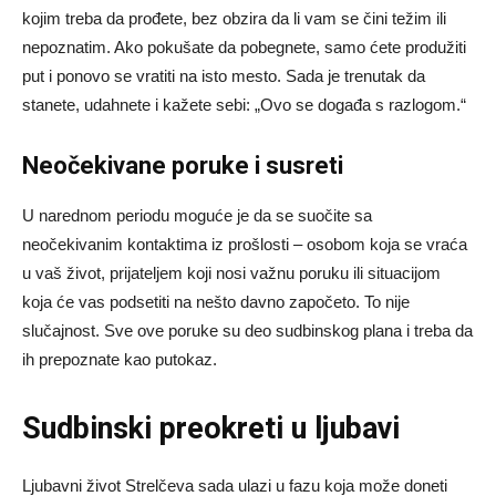
kojim treba da prođete, bez obzira da li vam se čini težim ili
nepoznatim. Ako pokušate da pobegnete, samo ćete produžiti
put i ponovo se vratiti na isto mesto. Sada je trenutak da
stanete, udahnete i kažete sebi: „Ovo se događa s razlogom.“
Neočekivane poruke i susreti
U narednom periodu moguće je da se suočite sa
neočekivanim kontaktima iz prošlosti – osobom koja se vraća
u vaš život, prijateljem koji nosi važnu poruku ili situacijom
koja će vas podsetiti na nešto davno započeto. To nije
slučajnost. Sve ove poruke su deo sudbinskog plana i treba da
ih prepoznate kao putokaz.
Sudbinski preokreti u ljubavi
Ljubavni život Strelčeva sada ulazi u fazu koja može doneti