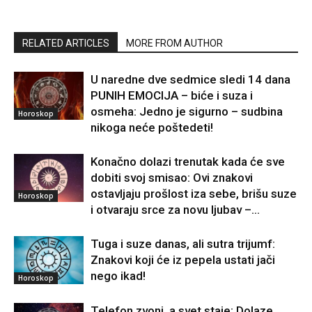
RELATED ARTICLES
MORE FROM AUTHOR
U naredne dve sedmice sledi 14 dana
PUNIH EMOCIJA – biće i suza i
osmeha: Jedno je sigurno – sudbina
Horoskop
nikoga neće poštedeti!
Konačno dolazi trenutak kada će sve
dobiti svoj smisao: Ovi znakovi
ostavljaju prošlost iza sebe, brišu suze
Horoskop
i otvaraju srce za novu ljubav –...
Tuga i suze danas, ali sutra trijumf:
Znakovi koji će iz pepela ustati jači
nego ikad!
Horoskop
Telefon zvoni, a svet staje: Dolaze