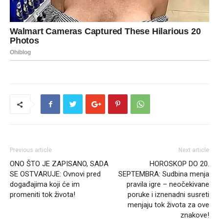
Previous article
Next article
ONO ŠTO JE ZAPISANO, SADA
HOROSKOP DO 20.
SE OSTVARUJE: Ovnovi pred
SEPTEMBRA: Sudbina menja
događajima koji će im
pravila igre – neočekivane
promeniti tok života!
poruke i iznenadni susreti
menjaju tok života za ove
znakove!