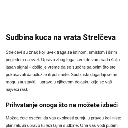
Sudbina kuca na vrata Strelčeva
Strelčevi su znak koji uvek traga za istinom, smislom i širim
pogledom na svet. Upravo zbog toga, zvezde vam sada šalju
jasan signal – došlo je vreme da se suočite sa onim što ste
pokušavali da odložite ili potisnete. Sudbinski događaji se ne
mogu zaustaviti, i upravo u njihovom dolasku krije se vaš
najveći rast.
Prihvatanje onoga što ne možete izbeći
Možda ćete osećati da vas okolnosti guraju u pravcu koji niste
planirali, ali upravo tu leži tajna sudbine. Ona vas vodi putem