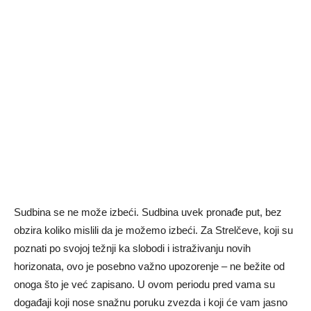
Sudbina se ne može izbeći. Sudbina uvek pronađe put, bez
obzira koliko mislili da je možemo izbeći. Za Strelčeve, koji su
poznati po svojoj težnji ka slobodi i istraživanju novih
horizonata, ovo je posebno važno upozorenje – ne bežite od
onoga što je već zapisano. U ovom periodu pred vama su
događaji koji nose snažnu poruku zvezda i koji će vam jasno