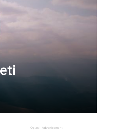
eti
- Oglasi - Advertisement -