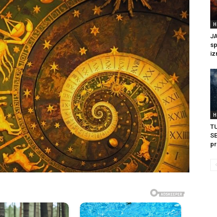
H
JA
sp
iz
H
TU
SE
pr