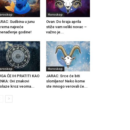
oroskop
Horoskop
RAC: Sudbina u junu
Ovan: Do kraja aprila
rema najveće
stiže vam veliki novac –
nenađenje godine!
važno je...
oroskop
Horoskop
GA ĆE IH PRATITI KAO
JARAC: Srce će biti
NKA: Ovi znakovi
slomljeno! Neko kome
olaze kroz veoma...
ste mnogo verovali će...