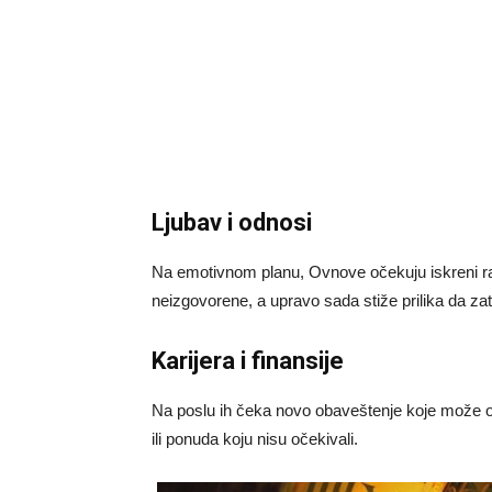
Ljubav i odnosi
Na emotivnom planu, Ovnove očekuju iskreni raz
neizgovorene, a upravo sada stiže prilika da za
Karijera i finansije
Na poslu ih čeka novo obaveštenje koje može ot
ili ponuda koju nisu očekivali.