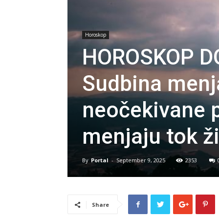
Horoskop
HOROSKOP DO
Sudbina menja
neočekivane p
menjaju tok ž
By
Portal
-
September 9, 2025
2353
Share