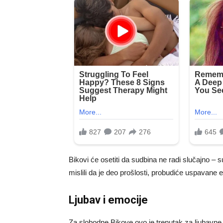
Bikovi će osetiti da sudbina ne radi slučajno – s
mislili da je deo prošlosti, probudiće uspavane 
Ljubav i emocije
Za slobodne Bikove ovo je trenutak za ljubavne 