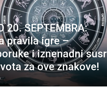
 20. SEPTEMBRA:
 pravila igre –
oruke i iznenadni susr
ivota za ove znakove!
0