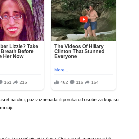
usret na ulici, poziv iznenada ili poruka od osobe za koju su
emocije.
priče koje počinju ni iz čega. Oni zauzeti mogu osvežiti