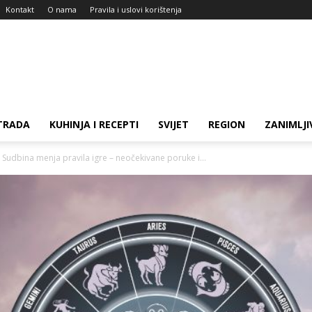
Kontakt
O nama
Pravila i uslovi korištenja
TRADA
KUHINJA I RECEPTI
SVIJET
REGION
ZANIMLJI
dbina menja pravila igre – neočekivane poruke i...