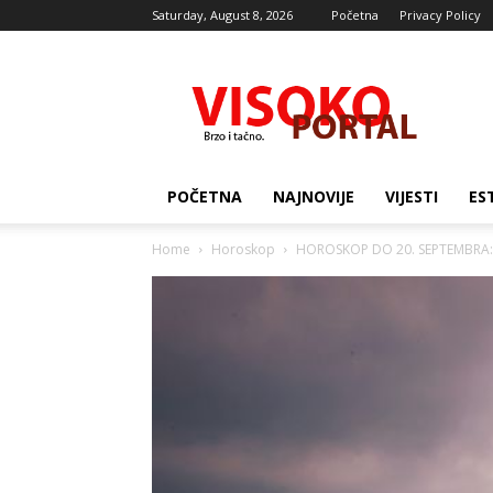
Saturday, August 8, 2026
Početna
Privacy Policy
Visocki
portal
POČETNA
NAJNOVIJE
VIJESTI
ES
Home
Horoskop
HOROSKOP DO 20. SEPTEMBRA: Su