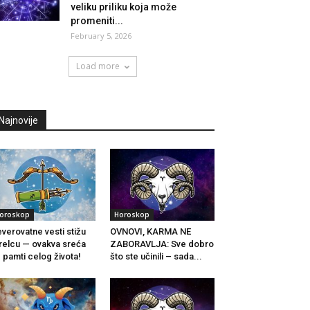
veliku priliku koja može
promeniti...
February 5, 2026
Load more
Najnovije
oroskop
Horoskop
verovatne vesti stižu
OVNOVI, KARMA NE
relcu — ovakva sreća
ZABORAVLJA: Sve dobro
 pamti celog života!
što ste učinili – sada...