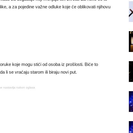
ilike, a za pojedine važne odluke koje će oblikovati njihovu
ruke koje mogu stići od osoba iz prošlosti. Biće to
 li se vraćaju starom ili biraju novi put.
se nastavlja nakon oglasa