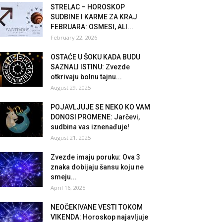
STRELAC – HOROSKOP
SUDBINE I KARME ZA KRAJ
FEBRUARA: OSMESI, ALI...
February 22, 2026
OSTAĆE U ŠOKU KADA BUDU
SAZNALI ISTINU: Zvezde
otkrivaju bolnu tajnu...
August 29, 2025
POJAVLJUJE SE NEKO KO VAM
DONOSI PROMENE: Jarčevi,
sudbina vas iznenađuje!
August 21, 2025
Zvezde imaju poruku: Ova 3
znaka dobijaju šansu koju ne
smeju...
April 16, 2025
NEOČEKIVANE VESTI TOKOM
VIKENDA: Horoskop najavljuje