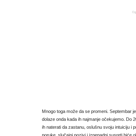
Og
Mnogo toga može da se promeni. Septembar je m
dolaze onda kada ih najmanje očekujemo. Do 20.
ih naterati da zastanu, oslušnu svoju intuiciju
poruke, slučajni pozivi i iznenadni susreti biće