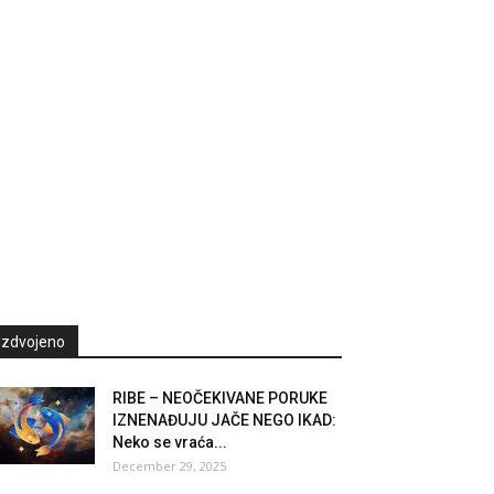
Izdvojeno
RIBE – NEOČEKIVANE PORUKE
IZNENAĐUJU JAČE NEGO IKAD:
Neko se vraća...
December 29, 2025