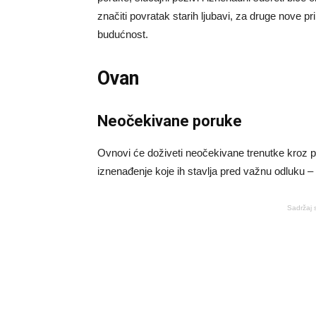
značiti povratak starih ljubavi, za druge nove pr
budućnost.
Ovan
Neočekivane poruke
Ovnovi će doživeti neočekivane trenutke kroz po
iznenađenje koje ih stavlja pred važnu odluku – da
Sadržaj 