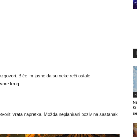
govori. Biće im jasno da su neke reči ostale
tvore krug.
H
Ne
St
se
voriti vrata napretka. Možda neplanirani poziv na sastanak