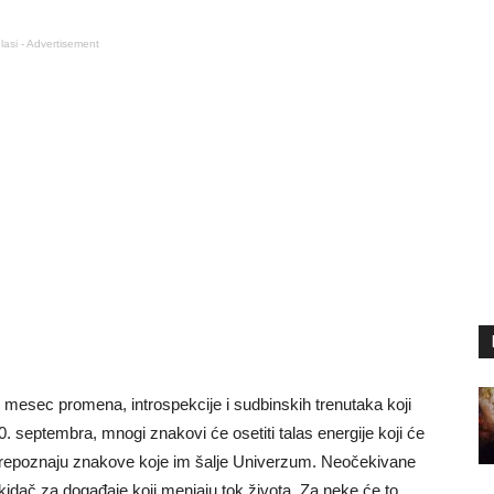
lasi - Advertisement
esec promena, introspekcije i sudbinskih trenutaka koji
 septembra, mnogi znakovi će osetiti talas energije koji će
 i prepoznaju znakove koje im šalje Univerzum. Neočekivane
 okidač za događaje koji menjaju tok života. Za neke će to