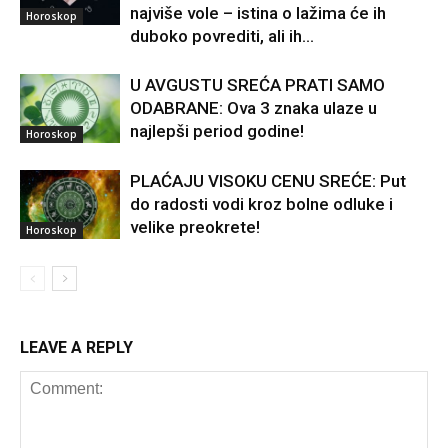
najviše vole – istina o lažima će ih
Horoskop
duboko povrediti, ali ih...
U AVGUSTU SREĆA PRATI SAMO
ODABRANE: Ova 3 znaka ulaze u
najlepši period godine!
Horoskop
PLAĆAJU VISOKU CENU SREĆE: Put
do radosti vodi kroz bolne odluke i
velike preokrete!
Horoskop
LEAVE A REPLY