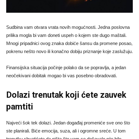
Sudbina vam otvara vrata novih mogućnosti. Jedna poslovna
prilika mogla bi vam doneti uspeh o kojem ste dugo maštali.
Mnogi pripadnici ovog znaka dobiće šansu da promene posao,
pokrenu nešto novo ili konačno dobiju priznanje koje zaslužuju.
Finansijska situacija počinje polako da se popravlja, a jedan
neočekivani dobitak mogao bi vas posebno obradovati.
Dolazi trenutak koji ćete zauvek
pamtiti
Najveći šok tek dolazi. Jedan događaj promeniće sve ono što
ste planirali. Biće emocija, suza, ali i ogromne sreće. U tom
trenutku shvatićete da ništa što vam se dešavalo nije bilo