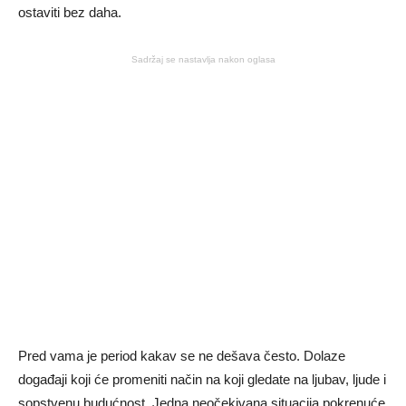
ostaviti bez daha.
Sadržaj se nastavlja nakon oglasa
Pred vama je period kakav se ne dešava često. Dolaze
događaji koji će promeniti način na koji gledate na ljubav, ljude i
sopstvenu budućnost. Jedna neočekivana situacija pokrenuće