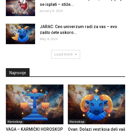
se isplati – stiže...
January 8, 2026
JARAC: Ceo univerzum radi za vas – evo
zašto ćete uskoro...
May 4, 2026
Load more
Najnovije
Horoskop
Horoskop
VAGA – KARMIČKI HOROSKOP
Ovan: Dolazi vest koja deli vaš