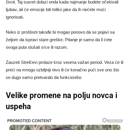
život. Taj susret dolazi onda kada najmanje budete očekivali
ljubav, ali će emocije biti toliko jake da ih nećete moći
ignorisati.
Neko iz prošlosti takođe bi mogao ponovo da se pojavi sa
željom da ispravi stare greške. Pitanje je samo da li ćete
ovoga puta slušati srce ili razum.
Zauzeti Strelčevi prolaze kroz veoma važan period. Veza će ili
preći na mnogo ozbiljniji nivo ili će konačno pući sve ono što
se dugo samo pretvaralo da funkcioniše.
Velike promene na polju novca i
uspeha