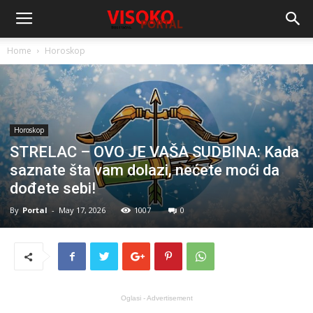
Home
Horoskop
Horoskop
STRELAC – OVO JE VAŠA SUDBINA: Kada
saznate šta vam dolazi, nećete moći da
dođete sebi!
By
Portal
-
May 17, 2026
1007
0
Oglasi - Advertisement