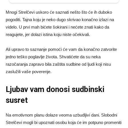
Mnogi Strelčevi uskoro će saznati nešto što će ih duboko
pogoditi. Tajna koju je neko dugo skrivao konačno izlazi na
videlo. U prvi mah bićete šokirani i nećete znati kako da
reagujete, jer dolazi istina koju niste očekivali.
Ali upravo to saznanje pomoći će vam da konačno zatvorite
jedno teško poglavlje života. Shvatićete da su neka
razočaranja zapravo bila zaštita sudbine od ljudi koji nisu
zaslužili vaše poverenje.
Ljubav vam donosi sudbinski
susret
Na emotivnom planu dolaze veoma uzbudljivi dani. Slobodni
Strelčevi mogli bi upoznati osobu koja će im potpuno promeniti