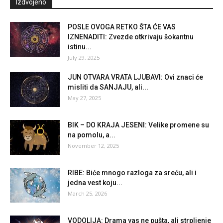
Izdvojeno
POSLE OVOGA RETKO ŠTA ĆE VAS
IZNENADITI: Zvezde otkrivaju šokantnu
istinu...
July 29, 2025
JUN OTVARA VRATA LJUBAVI: Ovi znaci će
misliti da SANJAJU, ali...
May 27, 2025
BIK – DO KRAJA JESENI: Velike promene su
na pomolu, a...
November 12, 2025
RIBE: Biće mnogo razloga za sreću, ali i
jedna vest koju...
March 25, 2026
VODOLIJA: Drama vas ne pušta, ali strpljenje