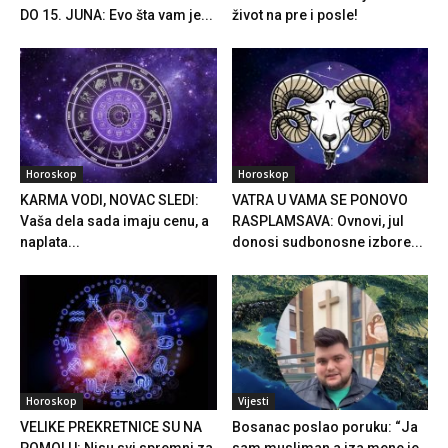
DO 15. JUNA: Evo šta vam je...
život na pre i posle!
Horoskop
Horoskop
KARMA VODI, NOVAC SLEDI:
VATRA U VAMA SE PONOVO
Vaša dela sada imaju cenu, a
RASPLAMSAVA: Ovnovi, jul
naplata...
donosi sudbonosne izbore...
Horoskop
Vijesti
VELIKE PREKRETNICE SU NA
Bosanac poslao poruku: “Ja
POMOLU: Nisu svi spremni za
sam musliman a iza mene je