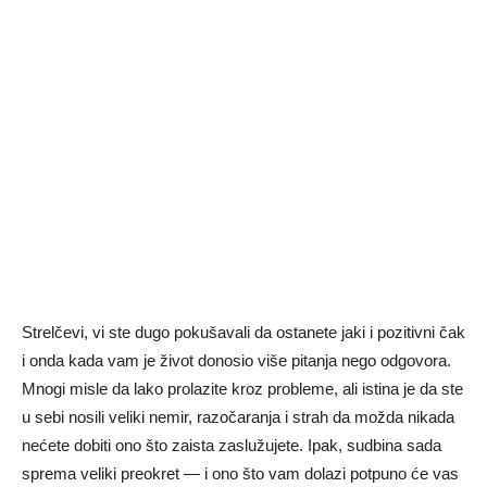
Strelčevi, vi ste dugo pokušavali da ostanete jaki i pozitivni čak
i onda kada vam je život donosio više pitanja nego odgovora.
Mnogi misle da lako prolazite kroz probleme, ali istina je da ste
u sebi nosili veliki nemir, razočaranja i strah da možda nikada
nećete dobiti ono što zaista zaslužujete. Ipak, sudbina sada
sprema veliki preokret — i ono što vam dolazi potpuno će vas