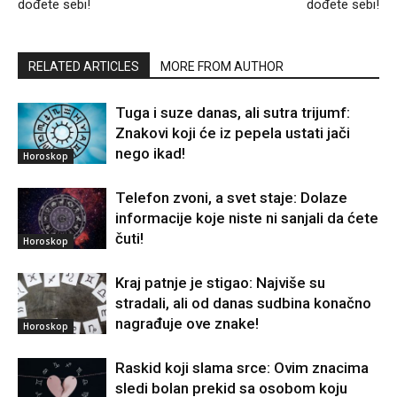
dođete sebi!
dođete sebi!
RELATED ARTICLES
MORE FROM AUTHOR
Tuga i suze danas, ali sutra trijumf:
Znakovi koji će iz pepela ustati jači
nego ikad!
Horoskop
Telefon zvoni, a svet staje: Dolaze
informacije koje niste ni sanjali da ćete
čuti!
Horoskop
Kraj patnje je stigao: Najviše su
stradali, ali od danas sudbina konačno
nagrađuje ove znake!
Horoskop
Raskid koji slama srce: Ovim znacima
sledi bolan prekid sa osobom koju