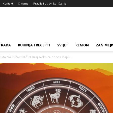
Kontakt
O nama
Pravila i uslovi korištenja
TRADA
KUHINJA I RECEPTI
SVIJET
REGION
ZANIMLJI
KIMA NA TEŽAK NAČIN: Kraj sedmice donosi bajku...