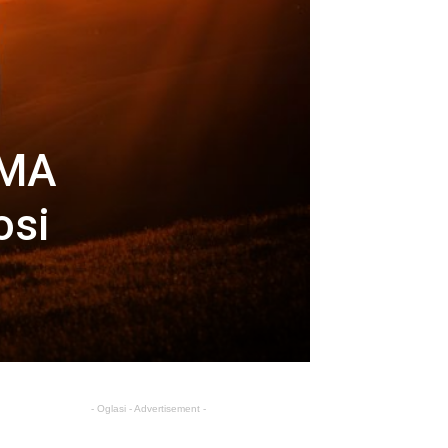
IMA
osi
- Oglasi - Advertisement -