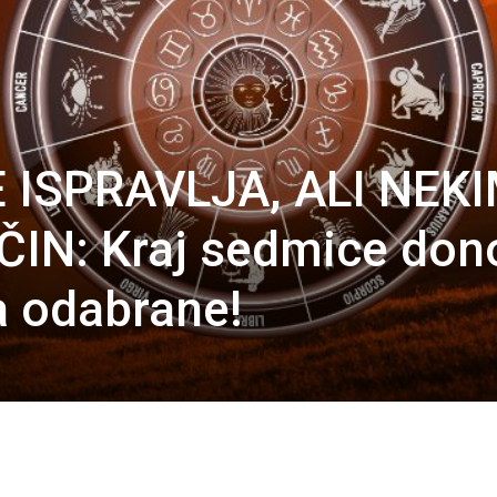
 ISPRAVLJA, ALI NEK
IN: Kraj sedmice don
a odabrane!