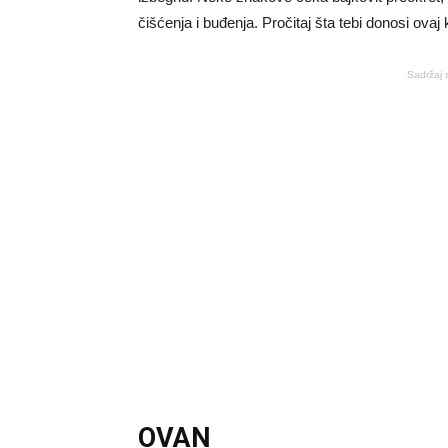
čišćenja i buđenja. Pročitaj šta tebi donosi ovaj
Sadržaj 
OVAN