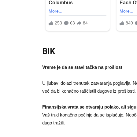
BIK
Vreme je da se stavi tačka na prošlost
U ljubavi dolazi trenutak zatvaranja poglavlja. N
već da bi konačno raščistili dugove iz prošlosti
Finansijska vrata se otvaraju polako, ali sig
Vaš trud konačno počinje da se isplaćuje. Neoče
dugo tražili.