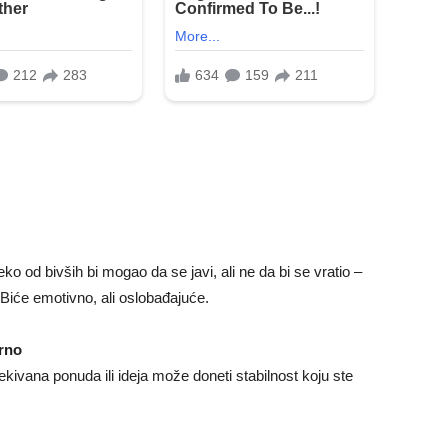
eko od bivših bi mogao da se javi, ali ne da bi se vratio –
. Biće emotivno, ali oslobađajuće.
urno
kivana ponuda ili ideja može doneti stabilnost koju ste