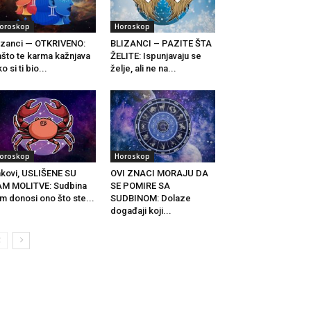
oroskop
Horoskop
izanci — OTKRIVENO:
BLIZANCI – PAZITE ŠTA
što te karma kažnjava
ŽELITE: Ispunjavaju se
ko si ti bio...
želje, ali ne na...
oroskop
Horoskop
kovi, USLIŠENE SU
OVI ZNACI MORAJU DA
M MOLITVE: Sudbina
SE POMIRE SA
m donosi ono što ste...
SUDBINOM: Dolaze
događaji koji...