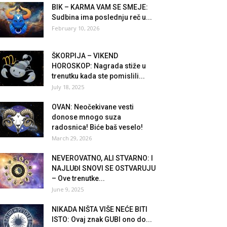
BIK – KARMA VAM SE SMEJE:
Sudbina ima poslednju reč u...
February 10, 2026
ŠKORPIJA – VIKEND
HOROSKOP: Nagrada stiže u
trenutku kada ste pomislili...
July 18, 2025
OVAN: Neočekivane vesti
donose mnogo suza
radosnica! Biće baš veselo!
March 29, 2026
NEVEROVATNO, ALI STVARNO: I
NAJLUĐI SNOVI SE OSTVARUJU
– Ove trenutke...
June 9, 2025
NIKADA NIŠTA VIŠE NEĆE BITI
ISTO: Ovaj znak GUBI ono do...