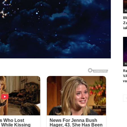
H
Bl
Za
ia
H
Ra
VA
va