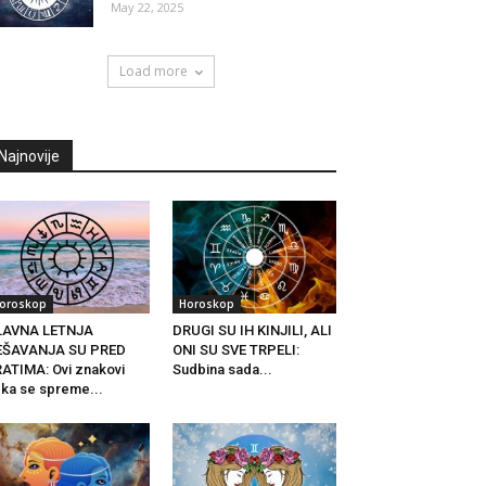
May 22, 2025
Load more
Najnovije
oroskop
Horoskop
LAVNA LETNJA
DRUGI SU IH KINJILI, ALI
EŠAVANJA SU PRED
ONI SU SVE TRPELI:
ATIMA: Ovi znakovi
Sudbina sada...
ka se spreme...