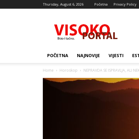
Thursday, August 6, 2026
Početna
Privacy Policy
Visocki
portal
POČETNA
NAJNOVIJE
VIJESTI
ES
Home
Horoskop
NEPRAVDA SE ISPRAVLJA, ALI NE