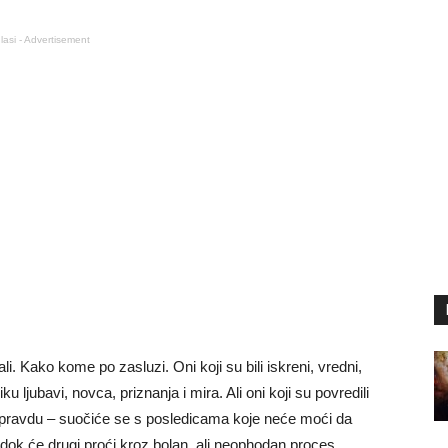
lasi - Advertisement
i. Kako kome po zasluzi. Oni koji su bili iskreni, vredni,
 ljubavi, novca, priznanja i mira. Ali oni koji su povredili
 nepravdu – suočiće se s posledicama koje neće moći da
dok će drugi proći kroz bolan, ali neophodan proces