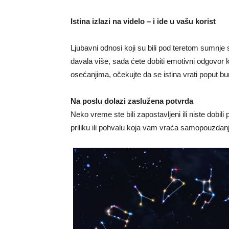
Istina izlazi na videlo – i ide u vašu korist
Ljubavni odnosi koji su bili pod teretom sumnje s
davala više, sada ćete dobiti emotivni odgovor ko
osećanjima, očekujte da se istina vrati poput 
Na poslu dolazi zaslužena potvrda
Neko vreme ste bili zapostavljeni ili niste dobil
priliku ili pohvalu koja vam vraća samopouzdanj