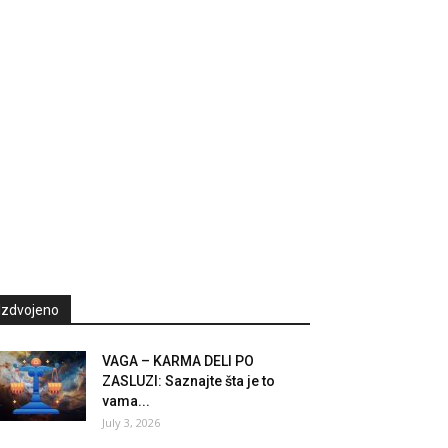
Izdvojeno
VAGA – KARMA DELI PO
ZASLUZI: Saznajte šta je to
vama...
July 3, 2026