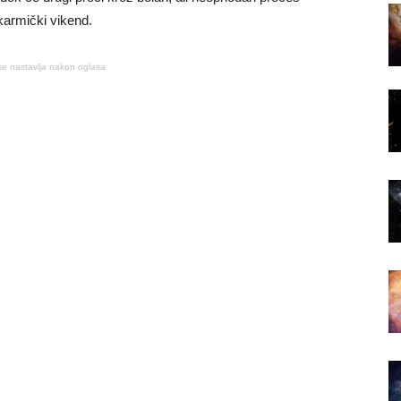
 karmički vikend.
se nastavlja nakon oglasa