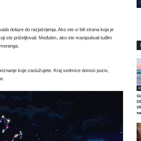
ada dolaze do razjašnjenja. Ako ste vi bili strana koja je
ji ste priželjkivali. Međutim, ako ste manipulisali tuđim
bumeranga.
i priznanje koje zaslužujete. Kraj sedmice donosi poziv,
e.
H
G
D
VR
ne