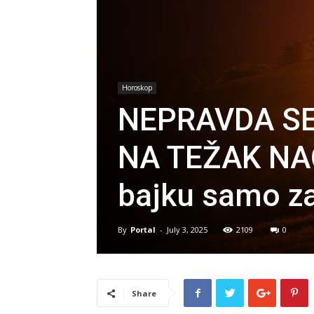
Horoskop
NEPRAVDA SE
NA TEŽAK NAČ
bajku samo z
By
Portal
-
July 3, 2025
2109
0
Share