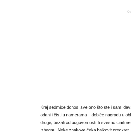
Og
Kraj sedmice donosi sve ono što ste i sami daval
odani i čisti u namerama – dobiće nagradu u obliku
druge, bežali od odgovornosti ili svesno činili
izbegnu. Neke znakove čeka bajkovit preokret, 