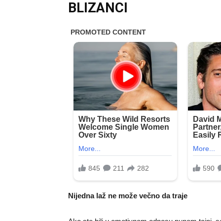
BLIZANCI
Nijedna laž ne može večno da traje