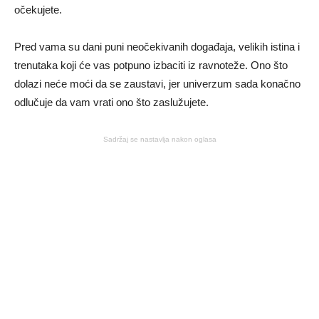
očekujete.
Pred vama su dani puni neočekivanih događaja, velikih istina i
trenutaka koji će vas potpuno izbaciti iz ravnoteže. Ono što
dolazi neće moći da se zaustavi, jer univerzum sada konačno
odlučuje da vam vrati ono što zaslužujete.
Sadržaj se nastavlja nakon oglasa