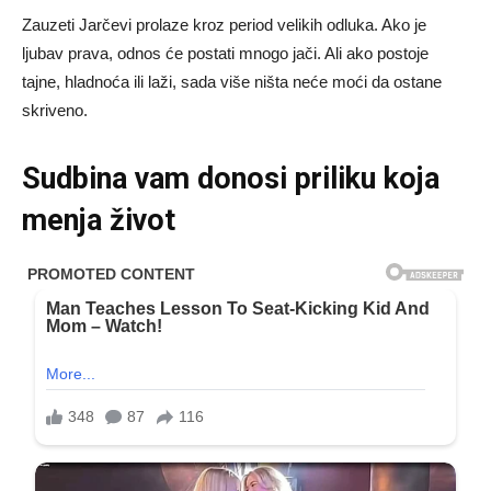
Zauzeti Jarčevi prolaze kroz period velikih odluka. Ako je
ljubav prava, odnos će postati mnogo jači. Ali ako postoje
tajne, hladnoća ili laži, sada više ništa neće moći da ostane
skriveno.
Sudbina vam donosi priliku koja
menja život