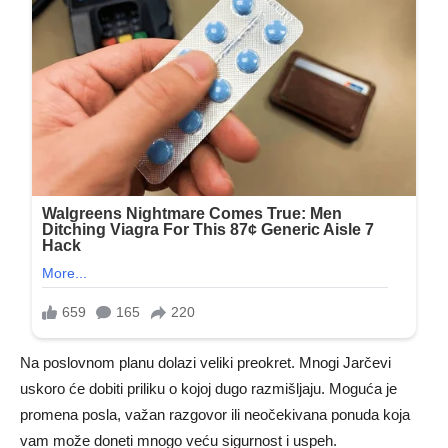
Na poslovnom planu dolazi veliki preokret. Mnogi Jarčevi
uskoro će dobiti priliku o kojoj dugo razmišljaju. Moguća je
promena posla, važan razgovor ili neočekivana ponuda koja
vam može doneti mnogo veću sigurnost i uspeh.