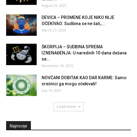
August 23, 2025
DEVICA – PROMENE KOJE NIKO NIJE
OČEKIVAO: Sudbina se ne šali,...
March 27, 2026
ŠKORPIJA – SUDBINA SPREMA
IZNENAĐENJA: U narednih 10 dana dešava
se...
November 20, 2025
NOVČANI DOBITAK KAO DAR KARME: Samo
srećnici ga mogu očekivati!
July 16, 2025
Load more
Najnovije