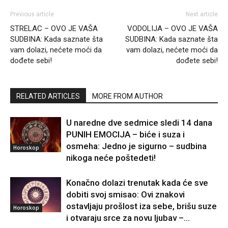
Previous article
Next article
STRELAC – OVO JE VAŠA
VODOLIJA – OVO JE VAŠA
SUDBINA: Kada saznate šta
SUDBINA: Kada saznate šta
vam dolazi, nećete moći da
vam dolazi, nećete moći da
dođete sebi!
dođete sebi!
RELATED ARTICLES
MORE FROM AUTHOR
U naredne dve sedmice sledi 14 dana
PUNIH EMOCIJA – biće i suza i
osmeha: Jedno je sigurno – sudbina
Horoskop
nikoga neće poštedeti!
Konačno dolazi trenutak kada će sve
dobiti svoj smisao: Ovi znakovi
ostavljaju prošlost iza sebe, brišu suze
Horoskop
i otvaraju srce za novu ljubav –...