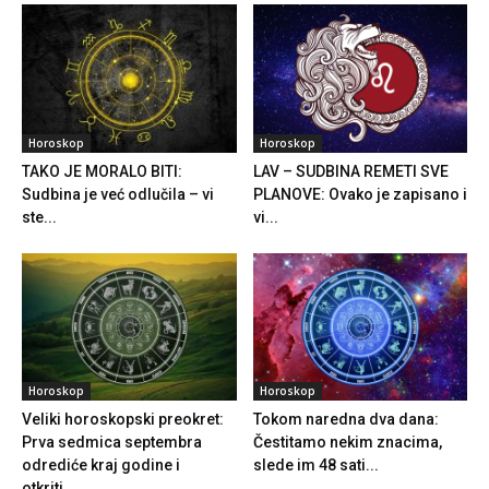
Horoskop
Horoskop
TAKO JE MORALO BITI:
LAV – SUDBINA REMETI SVE
Sudbina je već odlučila – vi
PLANOVE: Ovako je zapisano i
ste...
vi...
Horoskop
Horoskop
Veliki horoskopski preokret:
Tokom naredna dva dana:
Prva sedmica septembra
Čestitamo nekim znacima,
odrediće kraj godine i
slede im 48 sati...
otkriti...