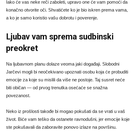
Iako će vas neke reči zaboleti, upravo one će vam pomoći da
konačno otvorite oči. Shvatićete ko je bio iskren prema vama,
a ko je samo koristio vašu dobrotu i poverenje.
Ljubav vam sprema sudbinski
preokret
Na ljubavnom planu dolaze veoma jaki događaji. Slobodni
Jarčevi mogli bi neočekivano upoznati osobu koja će probuditi
emocije za koje su mislili da više ne postoje. Taj susret neće
biti običan — od prvog trenutka osećaće se snažna
povezanost.
Neko iz prošlosti takođe bi mogao pokušati da se vrati u vaš
život. Biće vam teško da ostanete ravnodušni, jer emocije koje
ste pokušavali da zaboravite ponovo izlaze na površinu.