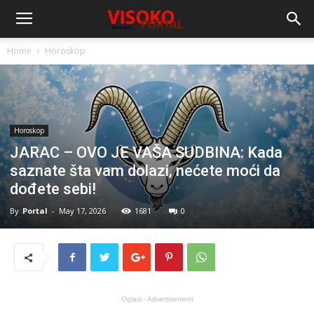
Home
Horoskop
Horoskop
JARAC – OVO JE VAŠA SUDBINA: Kada
saznate šta vam dolazi, nećete moći da
dođete sebi!
By
Portal
-
May 17, 2026
1681
0
Oglasi - Advertisement