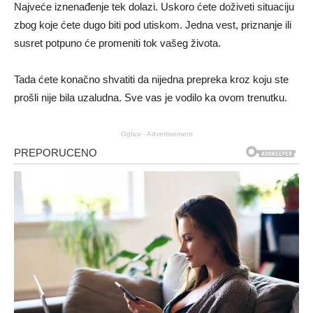
Najveće iznenađenje tek dolazi. Uskoro ćete doživeti situaciju
zbog koje ćete dugo biti pod utiskom. Jedna vest, priznanje ili
susret potpuno će promeniti tok vašeg života.
Tada ćete konačno shvatiti da nijedna prepreka kroz koju ste
prošli nije bila uzaludna. Sve vas je vodilo ka ovom trenutku.
Oglasi - Advertisement