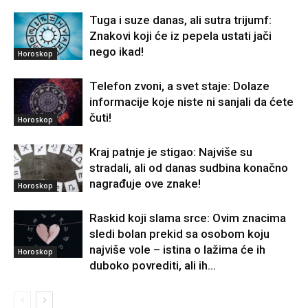
Tuga i suze danas, ali sutra trijumf:
Znakovi koji će iz pepela ustati jači
nego ikad!
Horoskop
Telefon zvoni, a svet staje: Dolaze
informacije koje niste ni sanjali da ćete
čuti!
Horoskop
Kraj patnje je stigao: Najviše su
stradali, ali od danas sudbina konačno
nagrađuje ove znake!
Horoskop
Raskid koji slama srce: Ovim znacima
sledi bolan prekid sa osobom koju
najviše vole – istina o lažima će ih
Horoskop
duboko povrediti, ali ih...