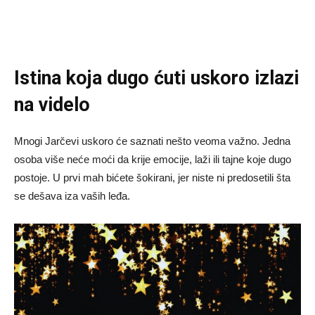
Istina koja dugo ćuti uskoro izlazi
na videlo
Mnogi Jarčevi uskoro će saznati nešto veoma važno. Jedna
osoba više neće moći da krije emocije, laži ili tajne koje dugo
postoje. U prvi mah bićete šokirani, jer niste ni predosetili šta
se dešava iza vaših leđa.