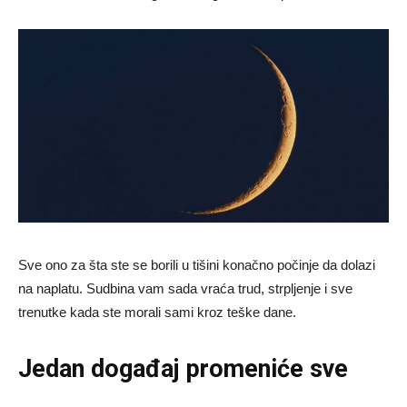
Sve ono za šta ste se borili u tišini konačno počinje da dolazi
na naplatu. Sudbina vam sada vraća trud, strpljenje i sve
trenutke kada ste morali sami kroz teške dane.
Jedan događaj promeniće sve