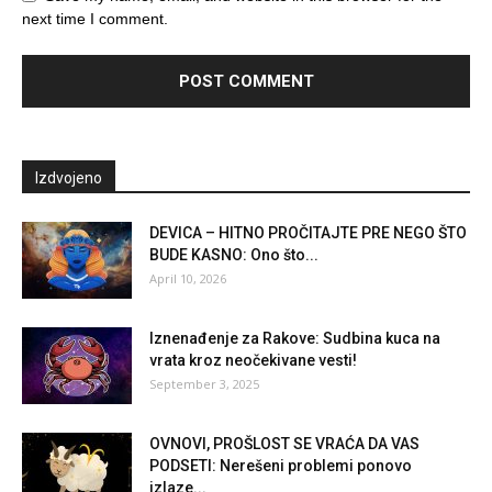
next time I comment.
Izdvojeno
DEVICA – HITNO PROČITAJTE PRE NEGO ŠTO
BUDE KASNO: Ono što...
April 10, 2026
Iznenađenje za Rakove: Sudbina kuca na
vrata kroz neočekivane vesti!
September 3, 2025
OVNOVI, PROŠLOST SE VRAĆA DA VAS
PODSETI: Nerešeni problemi ponovo
izlaze...