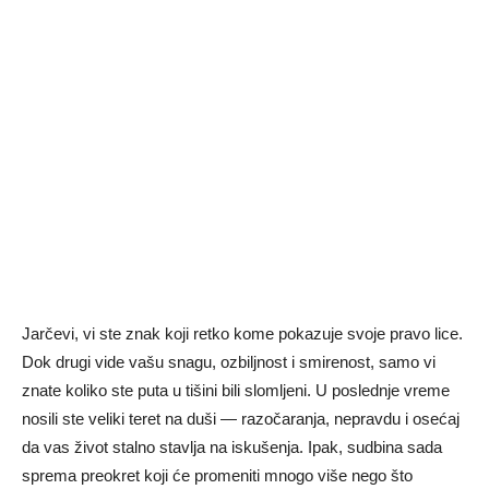
Jarčevi, vi ste znak koji retko kome pokazuje svoje pravo lice.
Dok drugi vide vašu snagu, ozbiljnost i smirenost, samo vi
znate koliko ste puta u tišini bili slomljeni. U poslednje vreme
nosili ste veliki teret na duši — razočaranja, nepravdu i osećaj
da vas život stalno stavlja na iskušenja. Ipak, sudbina sada
sprema preokret koji će promeniti mnogo više nego što