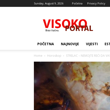
Sunday, August 9, 2026
Početna
Privacy Policy
Visocki
portal
POČETNA
NAJNOVIJE
VIJESTI
ES
Home
Horoskop
STRELAC – NEMOJTE REĆI DA VAS