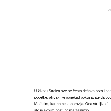
Og
U životu Strelca sve se često dešava brzo i neo
početke, ali čak i vi ponekad pokušavate da pobeg
Međutim, karma ne zaboravlja. Ona strpljivo če
što je svojim postupcima zaslužio.