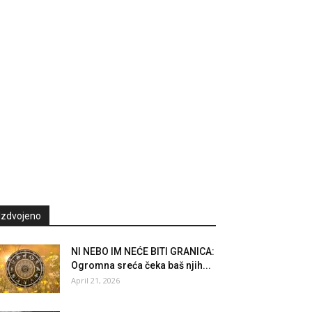
Izdvojeno
NI NEBO IM NEĆE BITI GRANICA:
Ogromna sreća čeka baš njih...
April 21, 2026