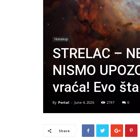
Horoskop
STRELAC – N
NISMO UPOZOR
vraća! Evo št
By
Portal
-
June 4, 2026
2197
0
Share