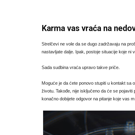
Karma vas vraća na nedov
Strelčevi ne vole da se dugo zadržavaju na proš
nastavljate dalje. Ipak, postoje situacije koje ni
Sada sudbina vraća upravo takve priče.
Moguće je da ćete ponovo stupiti u kontakt s
životu. Takođe, nije isključeno da će se pojaviti p
konačno dobijete odgovor na pitanje koje vas m