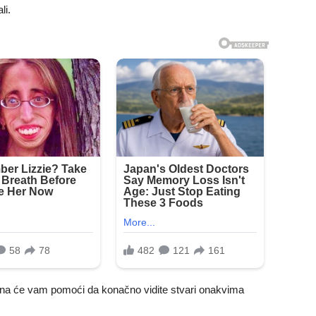
li.
ona će vam pomoći da konačno vidite stvari onakvima