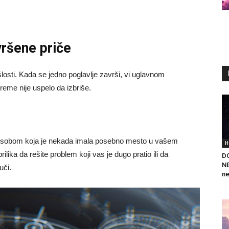
ršene priče
losti. Kada se jedno poglavlje završi, vi uglavnom
 vreme nije uspelo da izbriše.
a osobom koja je nekada imala posebno mesto u vašem
H
rilika da rešite problem koji vas je dugo pratio ili da
DO
N
uči.
ne