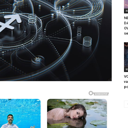
H
NE
D
O
se
H
VO
va
po