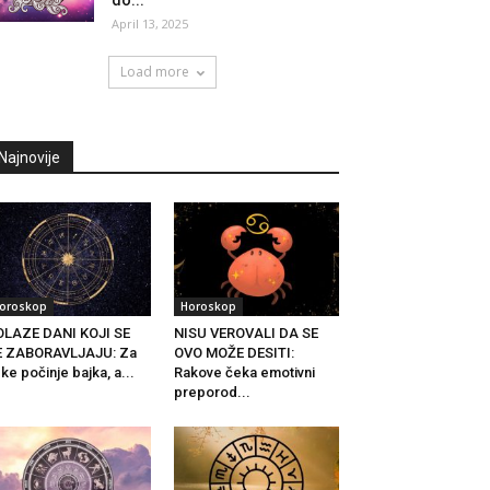
do...
April 13, 2025
Load more
Najnovije
oroskop
Horoskop
LAZE DANI KOJI SE
NISU VEROVALI DA SE
E ZABORAVLJAJU: Za
OVO MOŽE DESITI:
ke počinje bajka, a...
Rakove čeka emotivni
preporod...