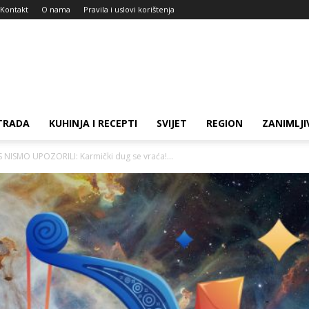
Kontakt
O nama
Pravila i uslovi korištenja
TRADA
KUHINJA I RECEPTI
SVIJET
REGION
ZANIMLJI
 NISMO UPOZORILI: Karmički dug se vraća!...