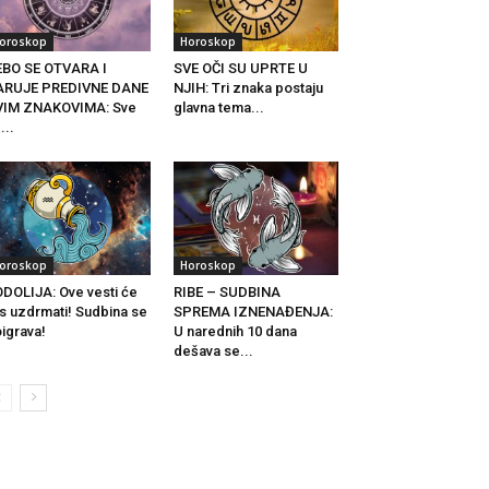
oroskop
Horoskop
BO SE OTVARA I
SVE OČI SU UPRTE U
ARUJE PREDIVNE DANE
NJIH: Tri znaka postaju
VIM ZNAKOVIMA: Sve
glavna tema...
...
oroskop
Horoskop
DOLIJA: Ove vesti će
RIBE – SUDBINA
s uzdrmati! Sudbina se
SPREMA IZNENAĐENJA:
igrava!
U narednih 10 dana
dešava se...