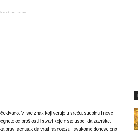
lasi - Advertisement
čekivano. Vi ste znak koji veruje u sreću, sudbinu i nove
nete od prošlosti i stvari koje niste uspeli da završite.
ka pravi trenutak da vrati ravnotežu i svakome donese ono