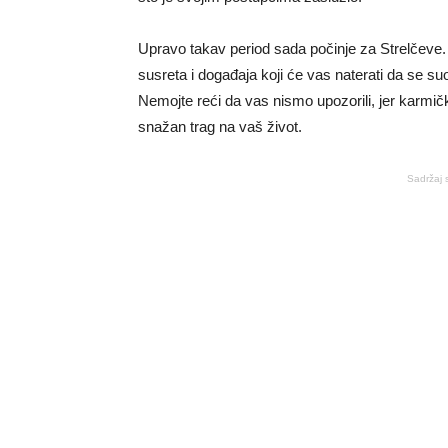
Upravo takav period sada počinje za Strelčeve.
susreta i događaja koji će vas naterati da se su
Nemojte reći da vas nismo upozorili, jer karmič
snažan trag na vaš život.
Sadržaj 