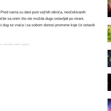
 Pred vama su dani puni važnih otkrića, neočekivanih
očite sa onim što ste možda dugo ostavljali po strani.
ki dug se vraća i sa sobom donosi promene koje će ostaviti
se nastavlja nakon oglasa