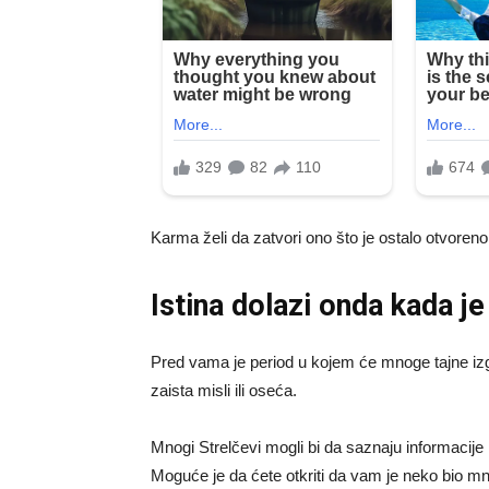
Karma želi da zatvori ono što je ostalo otvoreno
Istina dolazi onda kada j
Pred vama je period u kojem će mnoge tajne izg
zaista misli ili oseća.
Mnogi Strelčevi mogli bi da saznaju informacije
Moguće je da ćete otkriti da vam je neko bio mnog