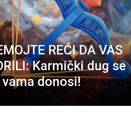
EMOJTE REĆI DA VAS
ILI: Karmički dug se
a vama donosi!