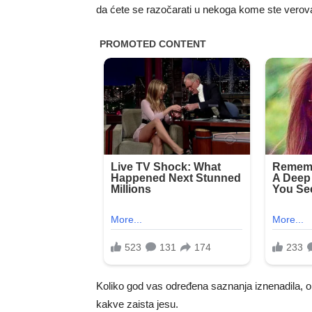
da ćete se razočarati u nekoga kome ste verova
Koliko god vas određena saznanja iznenadila, 
kakve zaista jesu.