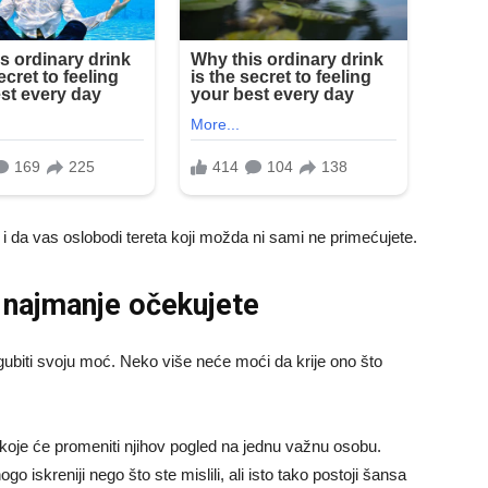
 i da vas oslobodi tereta koji možda ni sami ne primećujete.
e najmanje očekujete
ubiti svoju moć. Neko više neće moći da krije ono što
 koje će promeniti njihov pogled na jednu važnu osobu.
o iskreniji nego što ste mislili, ali isto tako postoji šansa