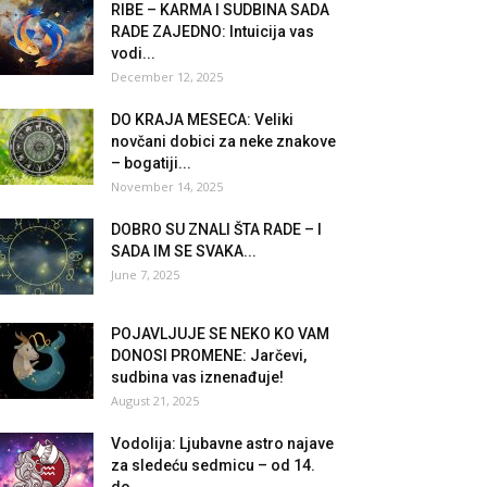
RIBE – KARMA I SUDBINA SADA
RADE ZAJEDNO: Intuicija vas
vodi...
December 12, 2025
DO KRAJA MESECA: Veliki
novčani dobici za neke znakove
– bogatiji...
November 14, 2025
DOBRO SU ZNALI ŠTA RADE – I
SADA IM SE SVAKA...
June 7, 2025
POJAVLJUJE SE NEKO KO VAM
DONOSI PROMENE: Jarčevi,
sudbina vas iznenađuje!
August 21, 2025
Vodolija: Ljubavne astro najave
za sledeću sedmicu – od 14.