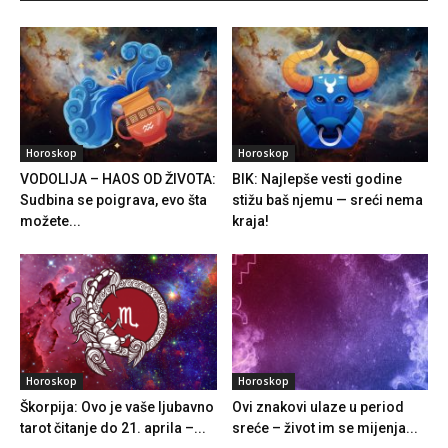
Horoskop
Horoskop
VODOLIJA – HAOS OD ŽIVOTA:
BIK: Najlepše vesti godine
Sudbina se poigrava, evo šta
stižu baš njemu — sreći nema
možete...
kraja!
Horoskop
Horoskop
Škorpija: Ovo je vaše ljubavno
Ovi znakovi ulaze u period
tarot čitanje do 21. aprila –...
sreće – život im se mijenja...