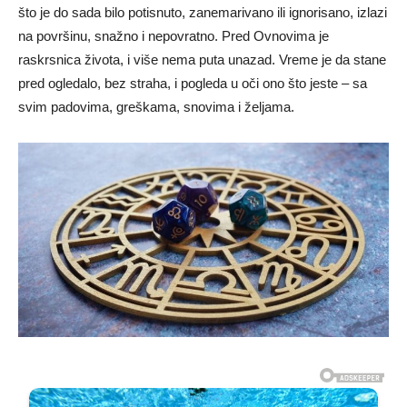
što je do sada bilo potisnuto, zanemarivano ili ignorisano, izlazi
na površinu, snažno i nepovratno. Pred Ovnovima je
raskrsnica života, i više nema puta unazad. Vreme je da stane
pred ogledalo, bez straha, i pogleda u oči ono što jeste – sa
svim padovima, greškama, snovima i željama.