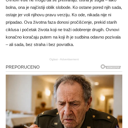
bolna, ona je najčistiji oblik slobode. Ko ostane pored njih sada,
ostaje jer voli njihovu pravu verziju. Ko ode, nikada nije ni
pripadao. Ova životna faza donosi pročišćenje, prekid starih
ciklusa i početak života koji ne traži odobrenje drugih. Ovnovi
konačno koračaju putem na koji ih je sudbina odavno pozivala
– ali sada, bez straha i bez povratka.
Oglasi - Advertisement