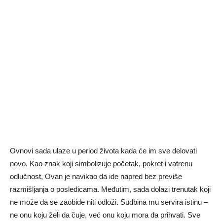
Ovnovi sada ulaze u period života kada će im sve delovati
novo. Kao znak koji simbolizuje početak, pokret i vatrenu
odlučnost, Ovan je navikao da ide napred bez previše
razmišljanja o posledicama. Međutim, sada dolazi trenutak koji
ne može da se zaobiđe niti odloži. Sudbina mu servira istinu –
ne onu koju želi da čuje, već onu koju mora da prihvati. Sve