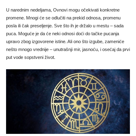
U narednim nedeljama, Ovnovi mogu očekivati konkretne
promene. Mnogi će se odlučiti na prekid odnosa, promenu
posla ili čak preseljenje. Sve što ih je držalo u mestu – sada
puca. Moguće je da će neki odnosi doći do tačke pucanja
upravo zbog izgovorene istine. Ali ono što izgube, zameniće
nešto mnogo vrednije – unutrašnji mir, jasnoću, i osećaj da prvi
put vode sopstveni život.