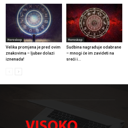
Horoskop
Horoskop
Velika promjena je pred ovim
Sudbina nagrađuje odabrane
znakovima – ljubav dolazi
– mnogi će im zavideti na
iznenada!
sreći i...