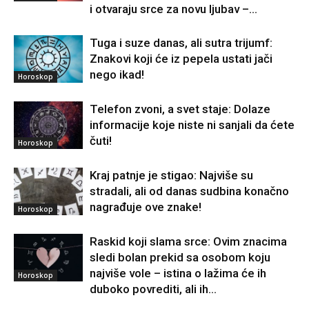
i otvaraju srce za novu ljubav –...
Tuga i suze danas, ali sutra trijumf:
Znakovi koji će iz pepela ustati jači
nego ikad!
Horoskop
Telefon zvoni, a svet staje: Dolaze
informacije koje niste ni sanjali da ćete
čuti!
Horoskop
Kraj patnje je stigao: Najviše su
stradali, ali od danas sudbina konačno
nagrađuje ove znake!
Horoskop
Raskid koji slama srce: Ovim znacima
sledi bolan prekid sa osobom koju
najviše vole – istina o lažima će ih
Horoskop
duboko povrediti, ali ih...