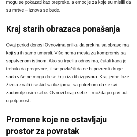
mogu se pokazati kao prepreke, a emocije za koje su mislili da
su mrtve – iznova se bude.
Kraj starih obrazaca ponašanja
Ovaj period donosi Ovnovima priliku da prekinu sa obrascima
koji su ih samo umarali. Više nema mesta za kompromis sa
sopstvenom istinom. Ako su trpeli u odnosima, ćutali kada je
trebalo da progovore, ili se povlačili da ne bi povredili druge –
sada više ne mogu da se kriju iza tih izgovora. Kraj jedne faze
života znači i raskid sa iluzijama, sa potrebom da se svi
zadovolje osim sebe. Ovnovi biraju sebe – možda po prvi put
u potpunosti.
Promene koje ne ostavljaju
prostor za povratak