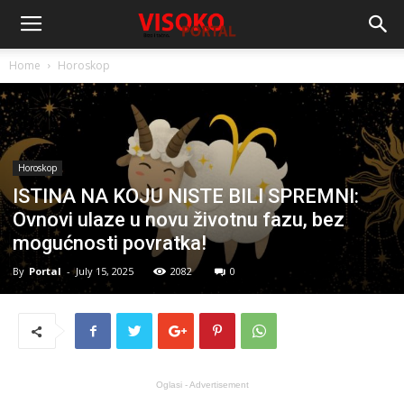
Home
Horoskop
Horoskop
ISTINA NA KOJU NISTE BILI SPREMNI:
Ovnovi ulaze u novu životnu fazu, bez
mogućnosti povratka!
By
Portal
-
July 15, 2025
2082
0
Oglasi - Advertisement