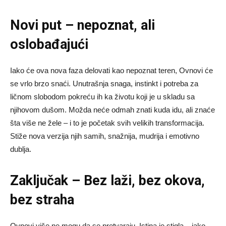
Novi put – nepoznat, ali
oslobađajući
Iako će ova nova faza delovati kao nepoznat teren, Ovnovi će
se vrlo brzo snaći. Unutrašnja snaga, instinkt i potreba za
ličnom slobodom pokreću ih ka životu koji je u skladu sa
njihovom dušom. Možda neće odmah znati kuda idu, ali znaće
šta više ne žele – i to je početak svih velikih transformacija.
Stiže nova verzija njih samih, snažnija, mudrija i emotivno
dublja.
Zaključak – Bez laži, bez okova,
bez straha
Ovnovi više ne mogu da se pretvaraju. Istina je stigla – iako