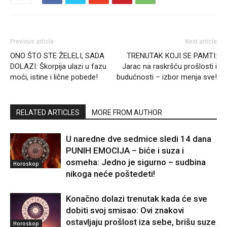
Previous article
Next article
ONO ŠTO STE ŽELELI, SADA
TRENUTAK KOJI SE PAMTI:
DOLAZI: Škorpija ulazi u fazu
Jarac na raskršću prošlosti i
moći, istine i lične pobede!
budućnosti – izbor menja sve!
RELATED ARTICLES
MORE FROM AUTHOR
U naredne dve sedmice sledi 14 dana
PUNIH EMOCIJA – biće i suza i
osmeha: Jedno je sigurno – sudbina
Horoskop
nikoga neće poštedeti!
Konačno dolazi trenutak kada će sve
dobiti svoj smisao: Ovi znakovi
ostavljaju prošlost iza sebe, brišu suze
Horoskop