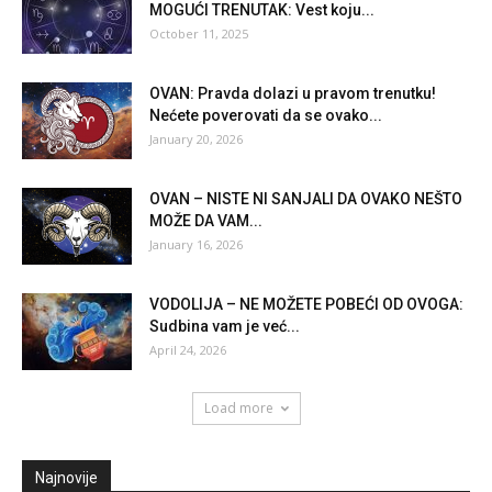
MOGUĆI TRENUTAK: Vest koju...
October 11, 2025
OVAN: Pravda dolazi u pravom trenutku!
Nećete poverovati da se ovako...
January 20, 2026
OVAN – NISTE NI SANJALI DA OVAKO NEŠTO
MOŽE DA VAM...
January 16, 2026
VODOLIJA – NE MOŽETE POBEĆI OD OVOGA:
Sudbina vam je već...
April 24, 2026
Load more
Najnovije