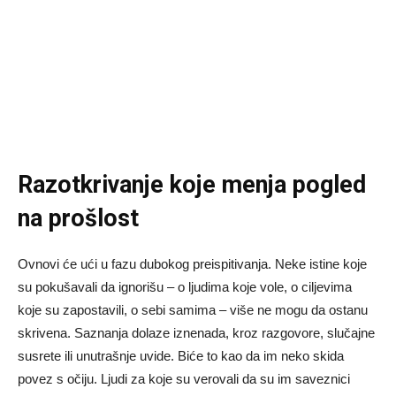
Razotkrivanje koje menja pogled
na prošlost
Ovnovi će ući u fazu dubokog preispitivanja. Neke istine koje
su pokušavali da ignorišu – o ljudima koje vole, o ciljevima
koje su zapostavili, o sebi samima – više ne mogu da ostanu
skrivena. Saznanja dolaze iznenada, kroz razgovore, slučajne
susrete ili unutrašnje uvide. Biće to kao da im neko skida
povez s očiju. Ljudi za koje su verovali da su im saveznici