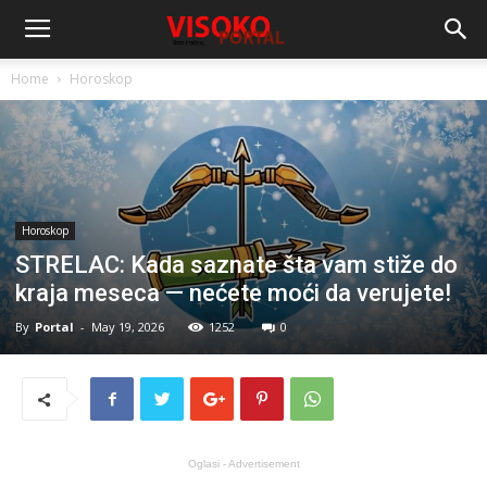
Home
Horoskop
Horoskop
STRELAC: Kada saznate šta vam stiže do
kraja meseca — nećete moći da verujete!
By
Portal
-
May 19, 2026
1252
0
Oglasi - Advertisement