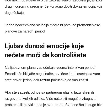
Kod nekih Strelčeva ovo će izazvati veliko razočaranje, ali kod
drugih ogromnu sreću jer će konačno dobiti dokaz emocija koji
dugo čekaju.
Jedna neočekivana situacija mogla bi potpuno promeniti vaše
planove za naredni period.
Ljubav donosi emocije koje
nećete moći da kontrolišete
Na ljubavnom planu vas očekuje veoma intenzivan period.
Emocije će biti jače nego inače, a vi ćete imati osećaj da vam
srce govori jedno, dok razum pokušava da vas zaštiti.
Ako ste zauzeti, odnos sa partnerom ulazi u fazu iskrenih
razgovora i velikih odluka. Više neće biti moguće izbegavati
probleme ili praviti se da je sve u redu. Sve ono što je dugo bilo