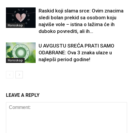
Raskid koji slama srce: Ovim znacima
sledi bolan prekid sa osobom koju
najviše vole – istina o lažima će ih
Horoskop
duboko povrediti, ali ih...
U AVGUSTU SREĆA PRATI SAMO
ODABRANE: Ova 3 znaka ulaze u
najlepši period godine!
Horoskop
LEAVE A REPLY