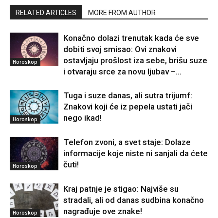
RELATED ARTICLES
MORE FROM AUTHOR
Konačno dolazi trenutak kada će sve
dobiti svoj smisao: Ovi znakovi
ostavljaju prošlost iza sebe, brišu suze
Horoskop
i otvaraju srce za novu ljubav –...
Tuga i suze danas, ali sutra trijumf:
Znakovi koji će iz pepela ustati jači
nego ikad!
Horoskop
Telefon zvoni, a svet staje: Dolaze
informacije koje niste ni sanjali da ćete
čuti!
Horoskop
Kraj patnje je stigao: Najviše su
stradali, ali od danas sudbina konačno
nagrađuje ove znake!
Horoskop