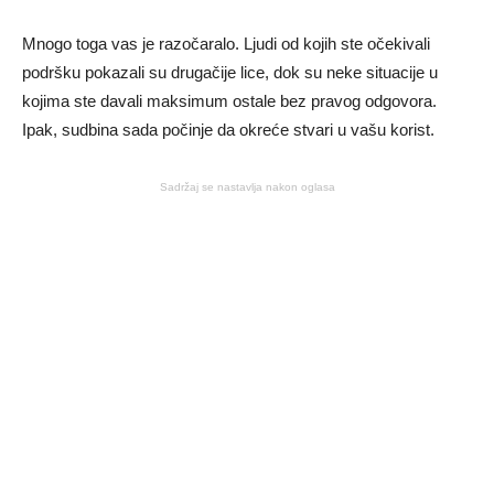
Mnogo toga vas je razočaralo. Ljudi od kojih ste očekivali
podršku pokazali su drugačije lice, dok su neke situacije u
kojima ste davali maksimum ostale bez pravog odgovora.
Ipak, sudbina sada počinje da okreće stvari u vašu korist.
Sadržaj se nastavlja nakon oglasa