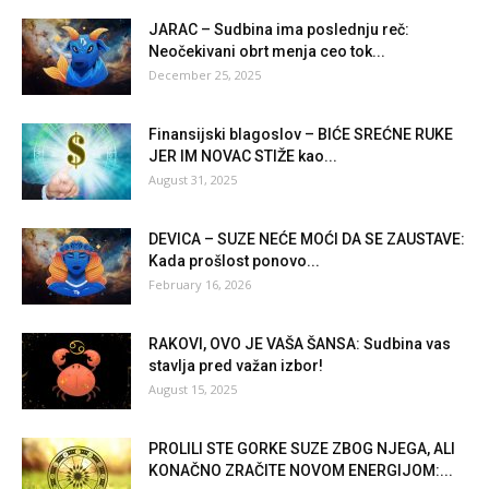
JARAC – Sudbina ima poslednju reč:
Neočekivani obrt menja ceo tok...
December 25, 2025
Finansijski blagoslov – BIĆE SREĆNE RUKE
JER IM NOVAC STIŽE kao...
August 31, 2025
DEVICA – SUZE NEĆE MOĆI DA SE ZAUSTAVE:
Kada prošlost ponovo...
February 16, 2026
RAKOVI, OVO JE VAŠA ŠANSA: Sudbina vas
stavlja pred važan izbor!
August 15, 2025
PROLILI STE GORKE SUZE ZBOG NJEGA, ALI
KONAČNO ZRAČITE NOVOM ENERGIJOM:...