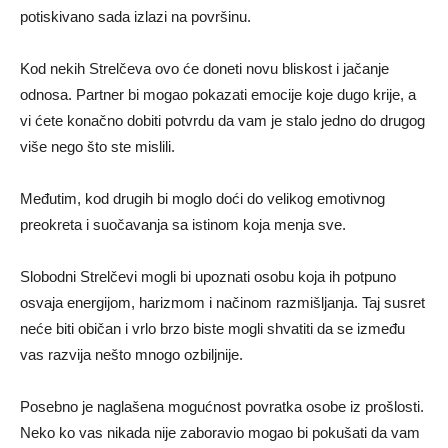
potiskivano sada izlazi na površinu.
Kod nekih Strelčeva ovo će doneti novu bliskost i jačanje
odnosa. Partner bi mogao pokazati emocije koje dugo krije, a
vi ćete konačno dobiti potvrdu da vam je stalo jedno do drugog
više nego što ste mislili.
Međutim, kod drugih bi moglo doći do velikog emotivnog
preokreta i suočavanja sa istinom koja menja sve.
Slobodni Strelčevi mogli bi upoznati osobu koja ih potpuno
osvaja energijom, harizmom i načinom razmišljanja. Taj susret
neće biti običan i vrlo brzo biste mogli shvatiti da se između
vas razvija nešto mnogo ozbiljnije.
Posebno je naglašena mogućnost povratka osobe iz prošlosti.
Neko ko vas nikada nije zaboravio mogao bi pokušati da vam