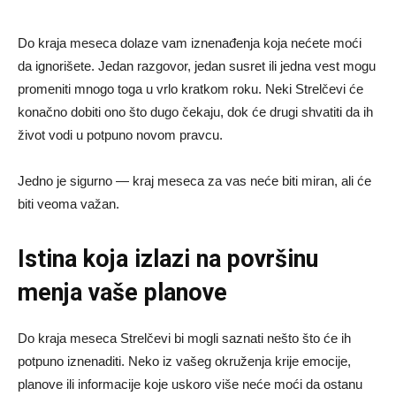
Do kraja meseca dolaze vam iznenađenja koja nećete moći
da ignorišete. Jedan razgovor, jedan susret ili jedna vest mogu
promeniti mnogo toga u vrlo kratkom roku. Neki Strelčevi će
konačno dobiti ono što dugo čekaju, dok će drugi shvatiti da ih
život vodi u potpuno novom pravcu.
Jedno je sigurno — kraj meseca za vas neće biti miran, ali će
biti veoma važan.
Istina koja izlazi na površinu
menja vaše planove
Do kraja meseca Strelčevi bi mogli saznati nešto što će ih
potpuno iznenaditi. Neko iz vašeg okruženja krije emocije,
planove ili informacije koje uskoro više neće moći da ostanu