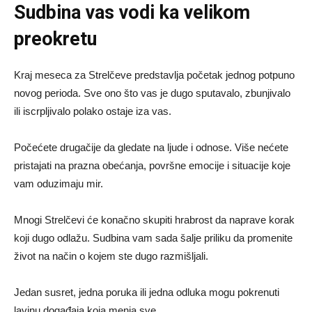
Sudbina vas vodi ka velikom
preokretu
Kraj meseca za Strelčeve predstavlja početak jednog potpuno
novog perioda. Sve ono što vas je dugo sputavalo, zbunjivalo
ili iscrpljivalo polako ostaje iza vas.
Počećete drugačije da gledate na ljude i odnose. Više nećete
pristajati na prazna obećanja, površne emocije i situacije koje
vam oduzimaju mir.
Mnogi Strelčevi će konačno skupiti hrabrost da naprave korak
koji dugo odlažu. Sudbina vam sada šalje priliku da promenite
život na način o kojem ste dugo razmišljali.
Jedan susret, jedna poruka ili jedna odluka mogu pokrenuti
lavinu događaja koja menja sve.