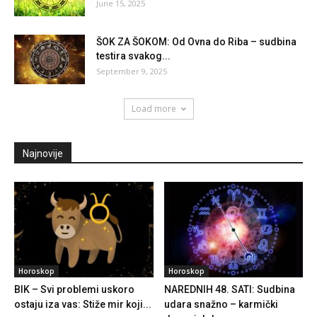
June 15, 2025
ŠOK ZA ŠOKOM: Od Ovna do Riba – sudbina
testira svakog...
September 9, 2025
Load more
Najnovije
Horoskop
Horoskop
BIK – Svi problemi uskoro
NAREDNIH 48. SATI: Sudbina
ostaju iza vas: Stiže mir koji...
udara snažno – karmički