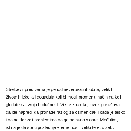
Strelčevi, pred vama je period neverovatnih obrta, velikih
životnih lekcija i događaja koji bi mogli promeniti način na koji
gledate na svoju budućnost. Vi ste znak koji uvek pokušava
da ide napred, da pronađe razlog za osmeh čak i kada je teško
i da ne dozvoli problemima da ga potpuno slome. Međutim,
istina je da ste u poslednje vreme nosili veliki teret u sebi.