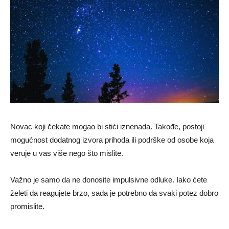
Novac koji čekate mogao bi stići iznenada. Takođe, postoji
mogućnost dodatnog izvora prihoda ili podrške od osobe koja
veruje u vas više nego što mislite.
Važno je samo da ne donosite impulsivne odluke. Iako ćete
želeti da reagujete brzo, sada je potrebno da svaki potez dobro
promislite.