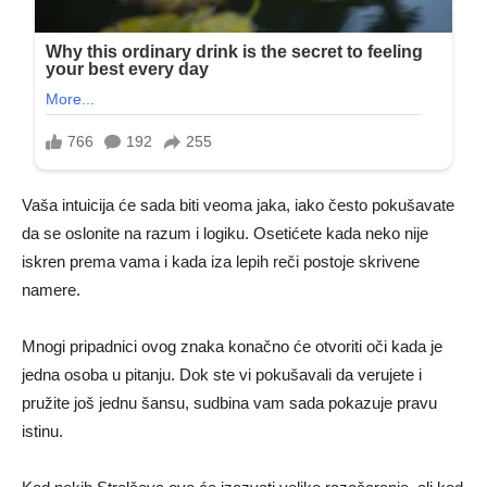
Vaša intuicija će sada biti veoma jaka, iako često pokušavate
da se oslonite na razum i logiku. Osetićete kada neko nije
iskren prema vama i kada iza lepih reči postoje skrivene
namere.
Mnogi pripadnici ovog znaka konačno će otvoriti oči kada je
jedna osoba u pitanju. Dok ste vi pokušavali da verujete i
pružite još jednu šansu, sudbina vam sada pokazuje pravu
istinu.