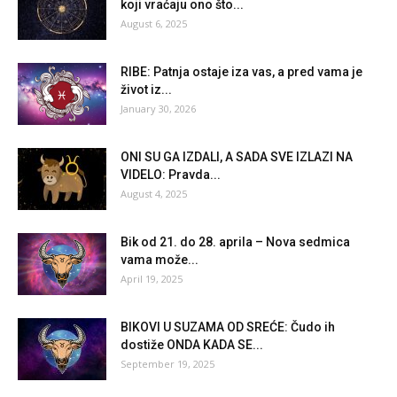
koji vraćaju ono što...
August 6, 2025
RIBE: Patnja ostaje iza vas, a pred vama je
život iz...
January 30, 2026
ONI SU GA IZDALI, A SADA SVE IZLAZI NA
VIDELO: Pravda...
August 4, 2025
Bik od 21. do 28. aprila – Nova sedmica
vama može...
April 19, 2025
BIKOVI U SUZAMA OD SREĆE: Čudo ih
dostiže ONDA KADA SE...
September 19, 2025