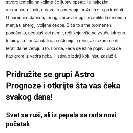
stvore temelje na kojima će ljubav opstati i u najtežim
vremenima. Ipak, upravo to poverenje može ih skupo koštati.
U narednim danima, mnogi Jarčevi mogli bi osetiti da se nešto
menja u energiji voljene osobe. Biće to sitne promene u
ponašanju, neobjašnjivi nemir, reči koje više ne zvuče iskreno.
Intuicija će im šaputati da nešto nije u redu, ali razum će ih
terati da ne veruju u to. I onda, kada se istina pojavi, doći će
kao grom iz vedra neba – istina o izdaji koju nisu zaslužili.
Pridružite se grupi
Astro
Prognoze
i otkrijte šta vas čeka
svakog dana!
Svet se ruši, ali iz pepela se rađa novi
početak