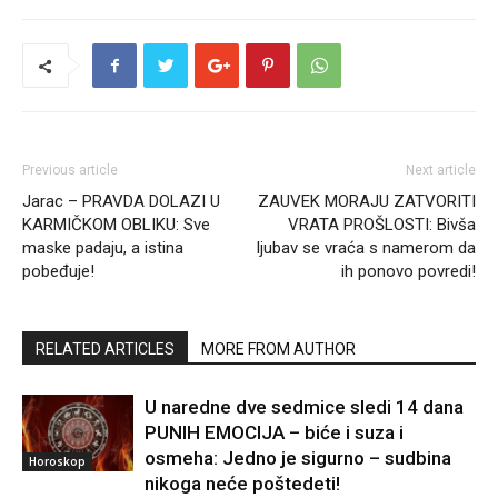
Previous article
Next article
Jarac – PRAVDA DOLAZI U
ZAUVEK MORAJU ZATVORITI
KARMIČKOM OBLIKU: Sve
VRATA PROŠLOSTI: Bivša
maske padaju, a istina
ljubav se vraća s namerom da
pobeđuje!
ih ponovo povredi!
RELATED ARTICLES
MORE FROM AUTHOR
U naredne dve sedmice sledi 14 dana
PUNIH EMOCIJA – biće i suza i
osmeha: Jedno je sigurno – sudbina
Horoskop
nikoga neće poštedeti!