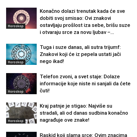
Konačno dolazi trenutak kada će sve
dobiti svoj smisao: Ovi znakovi
ostavljaju prošlost iza sebe, brišu suze
Horoskop
i otvaraju srce za novu ljubav –...
Tuga i suze danas, ali sutra trijumf:
Znakovi koji će iz pepela ustati jači
nego ikad!
Horoskop
Telefon zvoni, a svet staje: Dolaze
informacije koje niste ni sanjali da ćete
čuti!
Horoskop
Kraj patnje je stigao: Najviše su
stradali, ali od danas sudbina konačno
nagrađuje ove znake!
Horoskop
Raskid koji slama srce: Ovim znacima