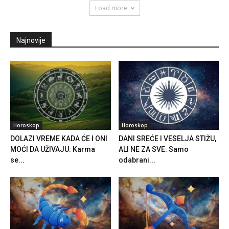
Load more
Najnovije
Horoskop
Horoskop
DOLAZI VREME KADA ĆE I ONI
DANI SREĆE I VESELJA STIŽU,
MOĆI DA UŽIVAJU: Karma
ALI NE ZA SVE: Samo
se...
odabrani...