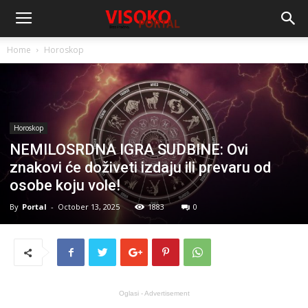
Home
Horoskop
Horoskop
NEMILOSRDNA IGRA SUDBINE: Ovi
znakovi će doživeti izdaju ili prevaru od
osobe koju vole!
By
Portal
-
October 13, 2025
1883
0
Oglasi - Advertisement