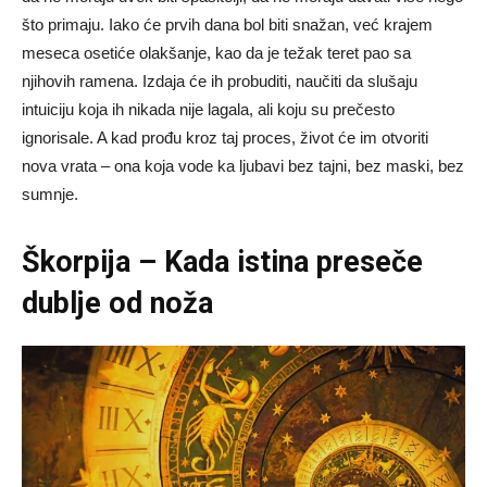
što primaju. Iako će prvih dana bol biti snažan, već krajem
meseca osetiće olakšanje, kao da je težak teret pao sa
njihovih ramena. Izdaja će ih probuditi, naučiti da slušaju
intuiciju koja ih nikada nije lagala, ali koju su prečesto
ignorisale. A kad prođu kroz taj proces, život će im otvoriti
nova vrata – ona koja vode ka ljubavi bez tajni, bez maski, bez
sumnje.
Škorpija – Kada istina preseče
dublje od noža