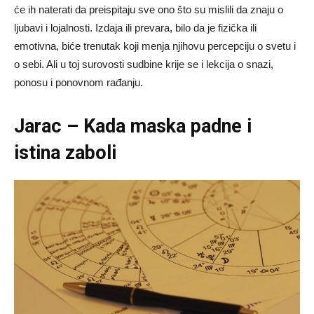
će ih naterati da preispitaju sve ono što su mislili da znaju o
ljubavi i lojalnosti. Izdaja ili prevara, bilo da je fizička ili
emotivna, biće trenutak koji menja njihovu percepciju o svetu i
o sebi. Ali u toj surovosti sudbine krije se i lekcija o snazi,
ponosu i ponovnom rađanju.
Jarac – Kada maska padne i
istina zaboli