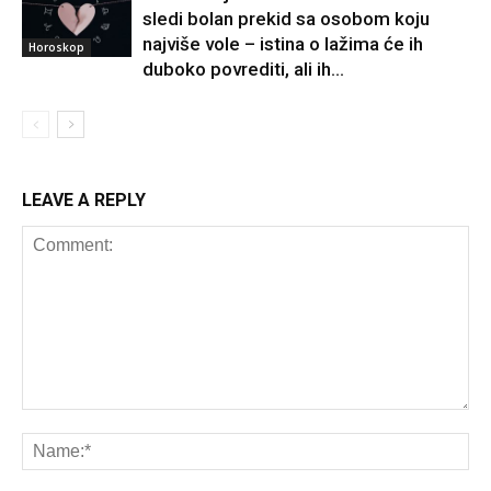
sledi bolan prekid sa osobom koju
najviše vole – istina o lažima će ih
Horoskop
duboko povrediti, ali ih...
LEAVE A REPLY