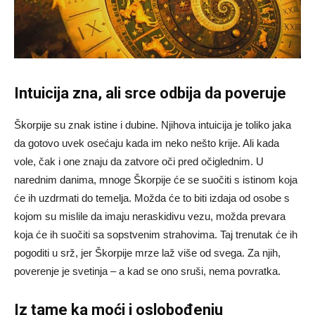
Intuicija zna, ali srce odbija da poveruje
Škorpije su znak istine i dubine. Njihova intuicija je toliko jaka
da gotovo uvek osećaju kada im neko nešto krije. Ali kada
vole, čak i one znaju da zatvore oči pred očiglednim. U
narednim danima, mnoge Škorpije će se suočiti s istinom koja
će ih uzdrmati do temelja. Možda će to biti izdaja od osobe s
kojom su mislile da imaju neraskidivu vezu, možda prevara
koja će ih suočiti sa sopstvenim strahovima. Taj trenutak će ih
pogoditi u srž, jer Škorpije mrze laž više od svega. Za njih,
poverenje je svetinja – a kad se ono sruši, nema povratka.
Iz tame ka moći i oslobođenju