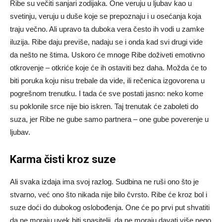
Ribe su večiti sanjari zodijaka. One veruju u ljubav kao u
svetinju, veruju u duše koje se prepoznaju i u osećanja koja
traju večno. Ali upravo ta duboka vera često ih vodi u zamke
iluzija. Ribe daju previše, nadaju se i onda kad svi drugi vide
da nešto ne štima. Uskoro će mnoge Ribe doživeti emotivno
otkrovenje – otkriće koje će ih ostaviti bez daha. Možda će to
biti poruka koju nisu trebale da vide, ili rečenica izgovorena u
pogrešnom trenutku. I tada će sve postati jasno: neko kome
su poklonile srce nije bio iskren. Taj trenutak će zaboleti do
suza, jer Ribe ne gube samo partnera – one gube poverenje u
ljubav.
Karma čisti kroz suze
Ali svaka izdaja ima svoj razlog. Sudbina ne ruši ono što je
stvarno, već ono što nikada nije bilo čvrsto. Ribe će kroz bol i
suze doći do dubokog oslobođenja. One će po prvi put shvatiti
da ne moraju uvek biti spasitelji, da ne moraju davati više nego