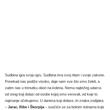
Sudbina igra svoju igru. Sudbina ima svoj ritam i svoje zakone.
Ponekad nas podiže visoko, daje nam sve što smo želeli, a
zatim nas u trenutku obori na kolena. Nema najtežeg udarca
od onog koji dolazi od osobe kojoj smo verovali, od koje to
najmanje očekujemo. U danima koji dolaze, tri znaka zodijaka
–
Jarac, Ribe i Škorpija
– suočiće se sa bolnim istinama koje