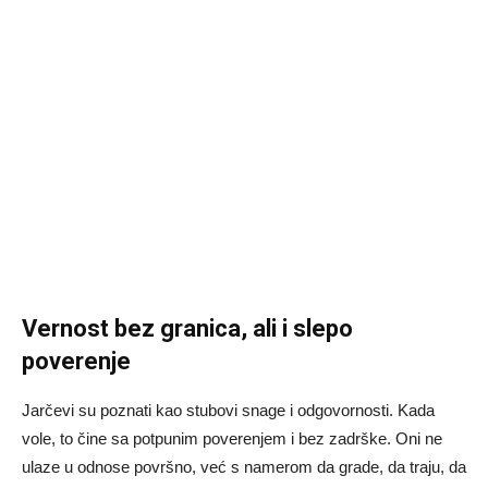
Vernost bez granica, ali i slepo
poverenje
Jarčevi su poznati kao stubovi snage i odgovornosti. Kada
vole, to čine sa potpunim poverenjem i bez zadrške. Oni ne
ulaze u odnose površno, već s namerom da grade, da traju, da