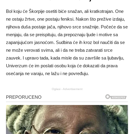
Bol koju će Škorpije osetiti biće snažan, ali kratkotrajan. One
ne ostaju žrtve, one postaju feniksi. Nakon što prežive izdaju,
njihova duša postaje jača, njihovo srce snažnije. Počeće da se
menjaju, da se preispituju, da prepoznaju ljude i motive sa
zapanjujućom jasnoćom. Sudbina će ih kroz bol naučiti da se
ne može verovati svima, ali i da ne treba zatvarati srce
zauvek. I upravo tada, kada misle da su završile sa ljubavlju,
Univerzum će im poslati osobu koja će dokazati da prava
osećanja ne varaju, ne lažu i ne povređuju.
Oglasi - Advertisement