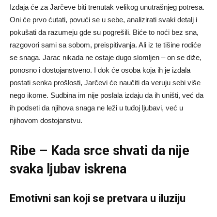
Izdaja će za Jarčeve biti trenutak velikog unutrašnjeg potresa.
Oni će prvo ćutati, povući se u sebe, analizirati svaki detalj i
pokušati da razumeju gde su pogrešili. Biće to noći bez sna,
razgovori sami sa sobom, preispitivanja. Ali iz te tišine rodiće
se snaga. Jarac nikada ne ostaje dugo slomljen – on se diže,
ponosno i dostojanstveno. I dok će osoba koja ih je izdala
postati senka prošlosti, Jarčevi će naučiti da veruju sebi više
nego ikome. Sudbina im nije poslala izdaju da ih uništi, već da
ih podseti da njihova snaga ne leži u tuđoj ljubavi, već u
njihovom dostojanstvu.
Ribe – Kada srce shvati da nije
svaka ljubav iskrena
Emotivni san koji se pretvara u iluziju