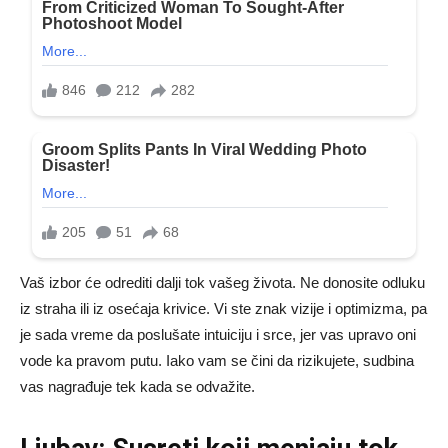
Vaš izbor će odrediti dalji tok vašeg života. Ne donosite odluku
iz straha ili iz osećaja krivice. Vi ste znak vizije i optimizma, pa
je sada vreme da poslušate intuiciju i srce, jer vas upravo oni
vode ka pravom putu. Iako vam se čini da rizikujete, sudbina
vas nagrađuje tek kada se odvažite.