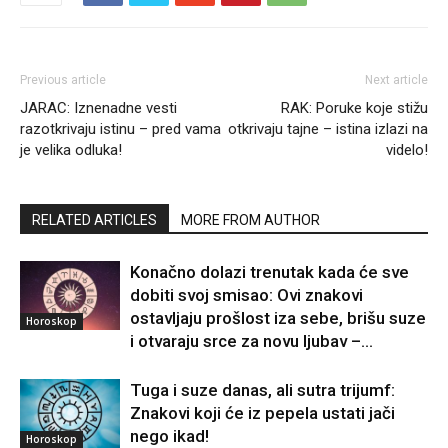
Previous article
Next article
JARAC: Iznenadne vesti
RAK: Poruke koje stižu
razotkrivaju istinu – pred vama
otkrivaju tajne – istina izlazi na
je velika odluka!
videlo!
RELATED ARTICLES
MORE FROM AUTHOR
Konačno dolazi trenutak kada će sve
dobiti svoj smisao: Ovi znakovi
ostavljaju prošlost iza sebe, brišu suze
Horoskop
i otvaraju srce za novu ljubav –...
Tuga i suze danas, ali sutra trijumf:
Znakovi koji će iz pepela ustati jači
nego ikad!
Horoskop