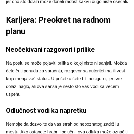
jer ono što dolazi može doneti radost kakvu dugo niste osećali.
Karijera: Preokret na radnom
planu
Neočekivani razgovori i prilike
Na poslu se može pojaviti prilika o kojoj niste ni sanjali. Možda
ćete čuti ponudu za saradnju, razgovor sa autoritetima ili vest
koja menja vaš status. U početku ćete biti nesigurni, jer sve
dolazi naglo, ali ova šansa je nešto što vas vodi ka većem
uspehu.
Odlučnost vodi ka napretku
Nemojte da dozvolite da vas strah od nepoznatog zadrži u
mestu. Ako ostanete hrabri i odlučni, ova odluka može označiti