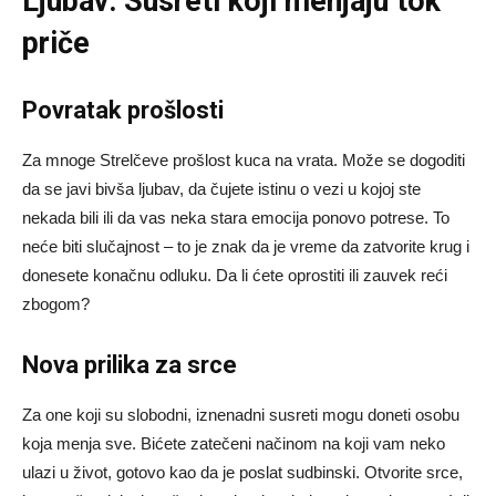
Ljubav: Susreti koji menjaju tok
priče
Povratak prošlosti
Za mnoge Strelčeve prošlost kuca na vrata. Može se dogoditi
da se javi bivša ljubav, da čujete istinu o vezi u kojoj ste
nekada bili ili da vas neka stara emocija ponovo potrese. To
neće biti slučajnost – to je znak da je vreme da zatvorite krug i
donesete konačnu odluku. Da li ćete oprostiti ili zauvek reći
zbogom?
Nova prilika za srce
Za one koji su slobodni, iznenadni susreti mogu doneti osobu
koja menja sve. Bićete zatečeni načinom na koji vam neko
ulazi u život, gotovo kao da je poslat sudbinski. Otvorite srce,