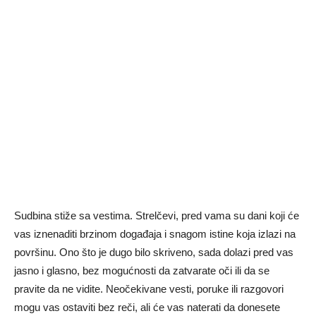
Sudbina stiže sa vestima. Strelčevi, pred vama su dani koji će
vas iznenaditi brzinom događaja i snagom istine koja izlazi na
površinu. Ono što je dugo bilo skriveno, sada dolazi pred vas
jasno i glasno, bez mogućnosti da zatvarate oči ili da se
pravite da ne vidite. Neočekivane vesti, poruke ili razgovori
mogu vas ostaviti bez reči, ali će vas naterati da donesete