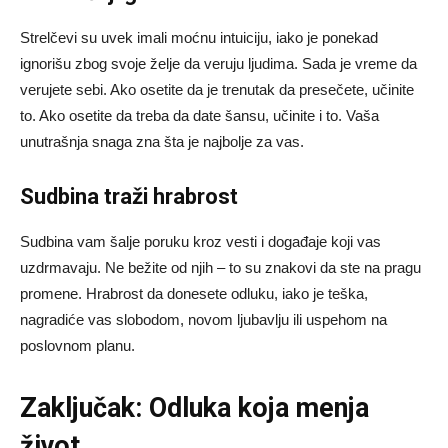
Strelčevi su uvek imali moćnu intuiciju, iako je ponekad
ignorišu zbog svoje želje da veruju ljudima. Sada je vreme da
verujete sebi. Ako osetite da je trenutak da presečete, učinite
to. Ako osetite da treba da date šansu, učinite i to. Vaša
unutrašnja snaga zna šta je najbolje za vas.
Sudbina traži hrabrost
Sudbina vam šalje poruku kroz vesti i događaje koji vas
uzdrmavaju. Ne bežite od njih – to su znakovi da ste na pragu
promene. Hrabrost da donesete odluku, iako je teška,
nagradiće vas slobodom, novom ljubavlju ili uspehom na
poslovnom planu.
Zaključak: Odluka koja menja
život