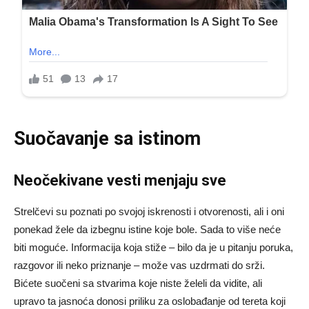
Suočavanje sa istinom
Neočekivane vesti menjaju sve
Strelčevi su poznati po svojoj iskrenosti i otvorenosti, ali i oni
ponekad žele da izbegnu istine koje bole. Sada to više neće
biti moguće. Informacija koja stiže – bilo da je u pitanju poruka,
razgovor ili neko priznanje – može vas uzdrmati do srži.
Bićete suočeni sa stvarima koje niste želeli da vidite, ali
upravo ta jasnoća donosi priliku za oslobađanje od tereta koji