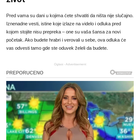
Pred vama su dani u kojima ćete shvatiti da ništa nije slučajno.
Iznenadne vesti, istine koje izlaze na videlo i odluka pred
kojom stojite nisu prepreka – one su vaša šansa za novi
početak. Ako budete hrabri i verovali u sebe, ova odluka će
vas odvesti tamo gde ste oduvek želeli da budete.
Oglasi - Advertisement