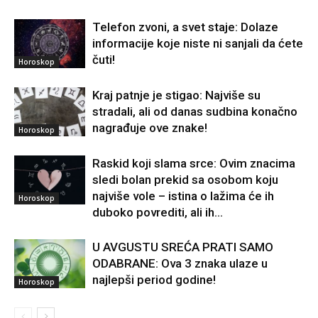
Telefon zvoni, a svet staje: Dolaze
informacije koje niste ni sanjali da ćete
čuti!
Horoskop
Kraj patnje je stigao: Najviše su
stradali, ali od danas sudbina konačno
nagrađuje ove znake!
Horoskop
Raskid koji slama srce: Ovim znacima
sledi bolan prekid sa osobom koju
najviše vole – istina o lažima će ih
Horoskop
duboko povrediti, ali ih...
U AVGUSTU SREĆA PRATI SAMO
ODABRANE: Ova 3 znaka ulaze u
najlepši period godine!
Horoskop