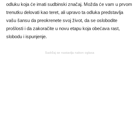
odluku koja će imati sudbinski značaj. Možda će vam u prvom
trenutku delovati kao teret, ali upravo ta odluka predstavlja
vašu šansu da preokrenete svoj život, da se oslobodite
prošlosti i da zakoračite u novu etapu koja obećava rast,
slobodu i ispunjenje.
Sadržaj se nastavlja nakon oglasa