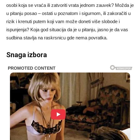
osobi koja se vraća ili zatvoriti vrata jednom zauvek? Možda je
u pitanju posao – ostati u poznatom i sigurnom, ili zakoračiti u
rizik i krenuti putem koji vam može doneti više slobode i
ispunjenja? Koja god situacija da je u pitanju, jasno je da vas
sudbina stavlja na raskrsnicu gde nema povratka.
Snaga izbora