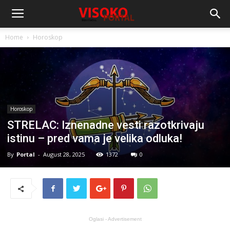
Home
Horoskop
Horoskop
STRELAC: Iznenadne vesti razotkrivaju
istinu – pred vama je velika odluka!
By
Portal
-
August 28, 2025
1372
0
Oglasi - Advertisement