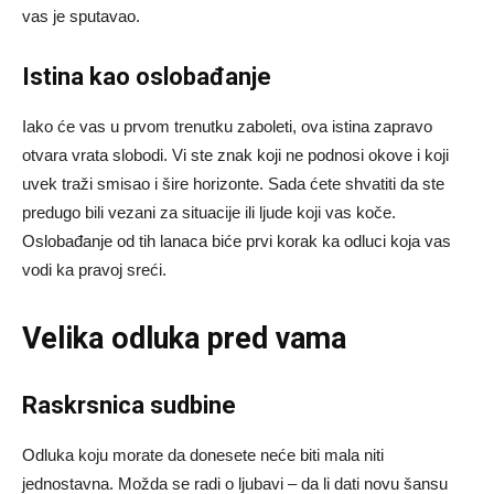
vas je sputavao.
Istina kao oslobađanje
Iako će vas u prvom trenutku zaboleti, ova istina zapravo
otvara vrata slobodi. Vi ste znak koji ne podnosi okove i koji
uvek traži smisao i šire horizonte. Sada ćete shvatiti da ste
predugo bili vezani za situacije ili ljude koji vas koče.
Oslobađanje od tih lanaca biće prvi korak ka odluci koja vas
vodi ka pravoj sreći.
Velika odluka pred vama
Raskrsnica sudbine
Odluka koju morate da donesete neće biti mala niti
jednostavna. Možda se radi o ljubavi – da li dati novu šansu