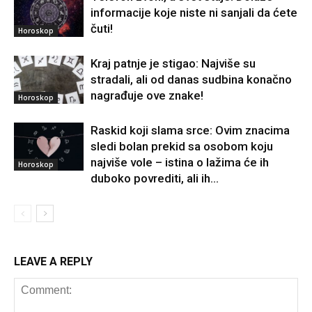
informacije koje niste ni sanjali da ćete
čuti!
Horoskop
Kraj patnje je stigao: Najviše su
stradali, ali od danas sudbina konačno
nagrađuje ove znake!
Horoskop
Raskid koji slama srce: Ovim znacima
sledi bolan prekid sa osobom koju
najviše vole – istina o lažima će ih
Horoskop
duboko povrediti, ali ih...
LEAVE A REPLY