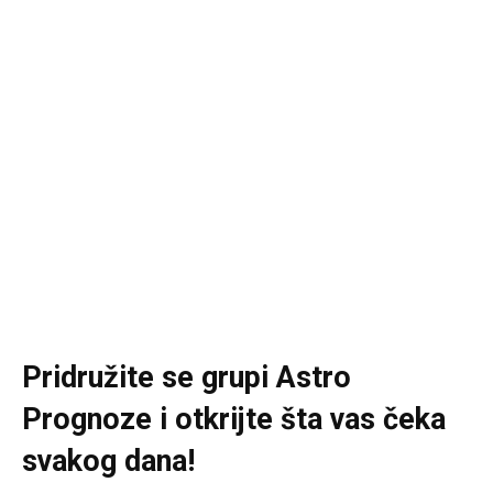
Pridružite se grupi
Astro
Prognoze
i otkrijte šta vas čeka
svakog dana!