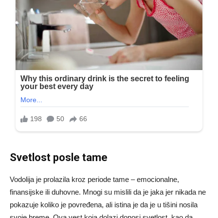
Svetlost posle tame
Vodolija je prolazila kroz periode tame – emocionalne,
finansijske ili duhovne. Mnogi su mislili da je jaka jer nikada ne
pokazuje koliko je povređena, ali istina je da je u tišini nosila
svoje breme. Ova vest koja dolazi donosi svetlost, kao da