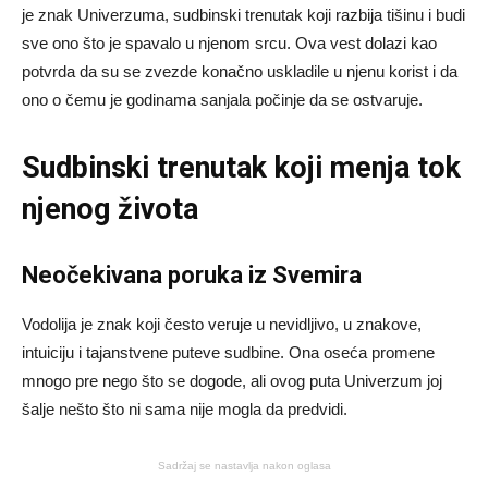
je znak Univerzuma, sudbinski trenutak koji razbija tišinu i budi
sve ono što je spavalo u njenom srcu. Ova vest dolazi kao
potvrda da su se zvezde konačno uskladile u njenu korist i da
ono o čemu je godinama sanjala počinje da se ostvaruje.
Sudbinski trenutak koji menja tok
njenog života
Neočekivana poruka iz Svemira
Vodolija je znak koji često veruje u nevidljivo, u znakove,
intuiciju i tajanstvene puteve sudbine. Ona oseća promene
mnogo pre nego što se dogode, ali ovog puta Univerzum joj
šalje nešto što ni sama nije mogla da predvidi.
Sadržaj se nastavlja nakon oglasa