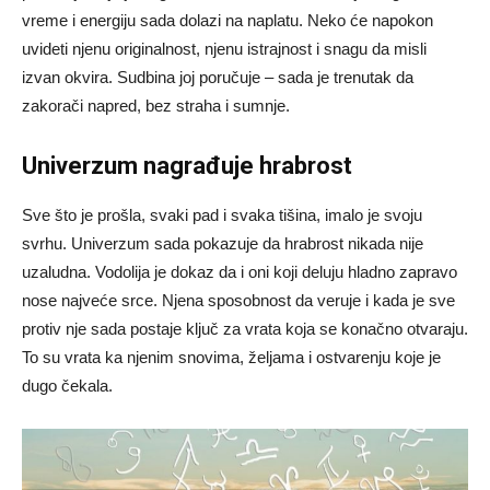
vreme i energiju sada dolazi na naplatu. Neko će napokon
uvideti njenu originalnost, njenu istrajnost i snagu da misli
izvan okvira. Sudbina joj poručuje – sada je trenutak da
zakorači napred, bez straha i sumnje.
Univerzum nagrađuje hrabrost
Sve što je prošla, svaki pad i svaka tišina, imalo je svoju
svrhu. Univerzum sada pokazuje da hrabrost nikada nije
uzaludna. Vodolija je dokaz da i oni koji deluju hladno zapravo
nose najveće srce. Njena sposobnost da veruje i kada je sve
protiv nje sada postaje ključ za vrata koja se konačno otvaraju.
To su vrata ka njenim snovima, željama i ostvarenju koje je
dugo čekala.