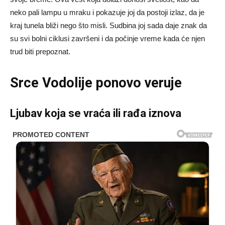
neko pali lampu u mraku i pokazuje joj da postoji izlaz, da je
kraj tunela bliži nego što misli. Sudbina joj sada daje znak da
su svi bolni ciklusi završeni i da počinje vreme kada će njen
trud biti prepoznat.
Srce Vodolije ponovo veruje
Ljubav koja se vraća ili rađa iznova