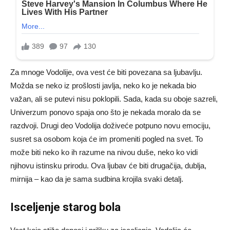
Za mnoge Vodolije, ova vest će biti povezana sa ljubavlju.
Možda se neko iz prošlosti javlja, neko ko je nekada bio
važan, ali se putevi nisu poklopili. Sada, kada su oboje sazreli,
Univerzum ponovo spaja ono što je nekada moralo da se
razdvoji. Drugi deo Vodolija doživeće potpuno novu emociju,
susret sa osobom koja će im promeniti pogled na svet. To
može biti neko ko ih razume na nivou duše, neko ko vidi
njihovu istinsku prirodu. Ova ljubav će biti drugačija, dublja,
mirnija – kao da je sama sudbina krojila svaki detalj.
Isceljenje starog bola