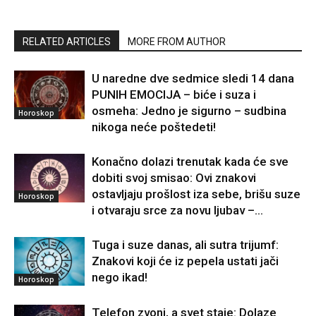
RELATED ARTICLES
MORE FROM AUTHOR
U naredne dve sedmice sledi 14 dana
PUNIH EMOCIJA – biće i suza i
osmeha: Jedno je sigurno – sudbina
Horoskop
nikoga neće poštedeti!
Konačno dolazi trenutak kada će sve
dobiti svoj smisao: Ovi znakovi
ostavljaju prošlost iza sebe, brišu suze
Horoskop
i otvaraju srce za novu ljubav –...
Tuga i suze danas, ali sutra trijumf:
Znakovi koji će iz pepela ustati jači
nego ikad!
Horoskop
Telefon zvoni, a svet staje: Dolaze