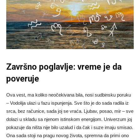
Završno poglavlje: vreme je da
poveruje
Ova vest, ma koliko neočekivana bila, nosi sudbinsku poruku
– Vodolija ulazi u fazu ispunjenja. Sve što je do sada radila iz
srca, bez računice, sada joj se vraća. Ljubav, posao, mir – sve
dolazi u skladu sa njenom istinskom energijom. Univerzum joj
pokazuje da ništa nije bilo uzalud i da čak i suze imaju smisao.
Ona sada stoji na pragu novog života, spremna da primi ono