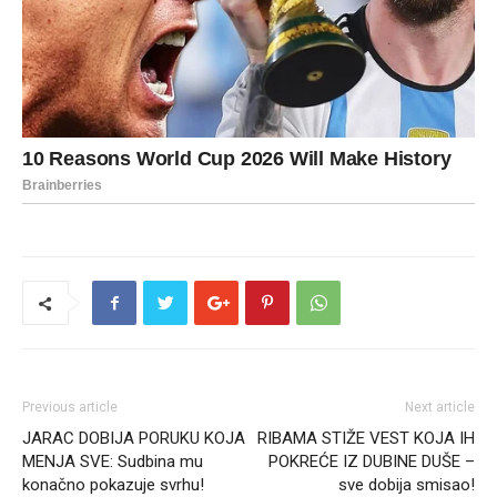
Previous article
Next article
JARAC DOBIJA PORUKU KOJA
RIBAMA STIŽE VEST KOJA IH
MENJA SVE: Sudbina mu
POKREĆE IZ DUBINE DUŠE –
konačno pokazuje svrhu!
sve dobija smisao!