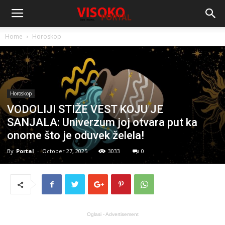
Home
Horoskop
Horoskop
VODOLIJI STIŽE VEST KOJU JE
SANJALA: Univerzum joj otvara put ka
onome što je oduvek želela!
By
Portal
-
October 27, 2025
3033
0
Oglasi - Advertisement