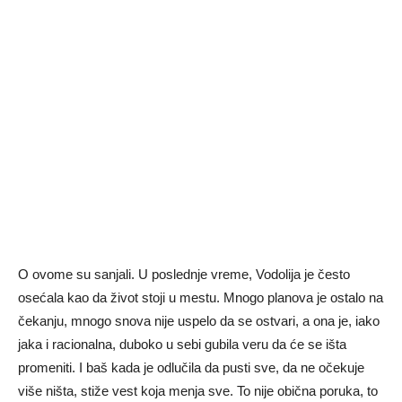
O ovome su sanjali. U poslednje vreme, Vodolija je često
osećala kao da život stoji u mestu. Mnogo planova je ostalo na
čekanju, mnogo snova nije uspelo da se ostvari, a ona je, iako
jaka i racionalna, duboko u sebi gubila veru da će se išta
promeniti. I baš kada je odlučila da pusti sve, da ne očekuje
više ništa, stiže vest koja menja sve. To nije obična poruka, to