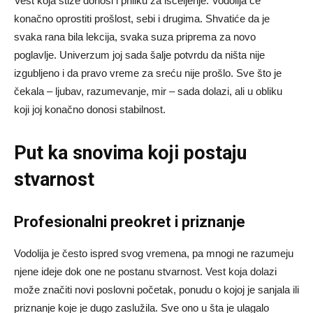
Vest koja stiže donosi i priliku za isceljenje. Vodolija će
konačno oprostiti prošlost, sebi i drugima. Shvatiće da je
svaka rana bila lekcija, svaka suza priprema za novo
poglavlje. Univerzum joj sada šalje potvrdu da ništa nije
izgubljeno i da pravo vreme za sreću nije prošlo. Sve što je
čekala – ljubav, razumevanje, mir – sada dolazi, ali u obliku
koji joj konačno donosi stabilnost.
Put ka snovima koji postaju
stvarnost
Profesionalni preokret i priznanje
Vodolija je često ispred svog vremena, pa mnogi ne razumeju
njene ideje dok one ne postanu stvarnost. Vest koja dolazi
može značiti novi poslovni početak, ponudu o kojoj je sanjala ili
priznanje koje je dugo zaslužila. Sve ono u šta je ulagalo