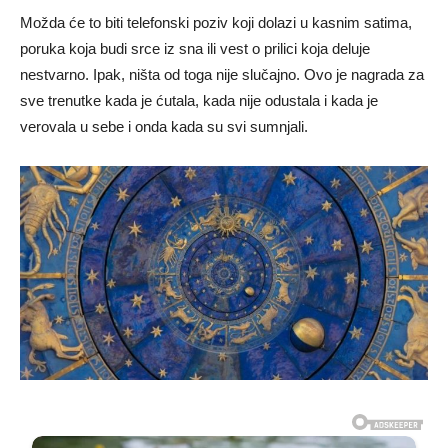
Možda će to biti telefonski poziv koji dolazi u kasnim satima,
poruka koja budi srce iz sna ili vest o prilici koja deluje
nestvarno. Ipak, ništa od toga nije slučajno. Ovo je nagrada za
sve trenutke kada je ćutala, kada nije odustala i kada je
verovala u sebe i onda kada su svi sumnjali.