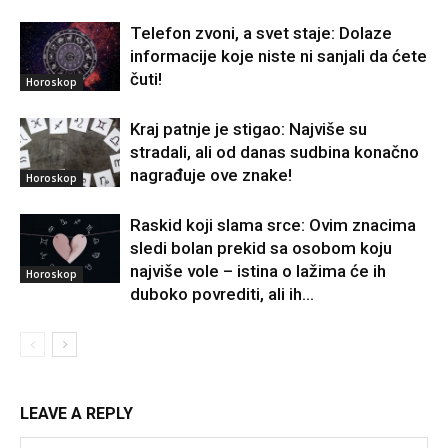
Telefon zvoni, a svet staje: Dolaze
informacije koje niste ni sanjali da ćete
čuti!
Horoskop
Kraj patnje je stigao: Najviše su
stradali, ali od danas sudbina konačno
nagrađuje ove znake!
Horoskop
Raskid koji slama srce: Ovim znacima
sledi bolan prekid sa osobom koju
najviše vole – istina o lažima će ih
Horoskop
duboko povrediti, ali ih...
LEAVE A REPLY