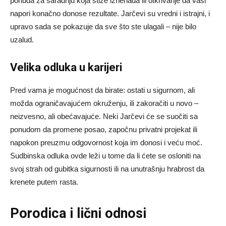
ponuda za saradnju koja stiže iznenada ili otkrivanje da vaši
napori konačno donose rezultate. Jarčevi su vredni i istrajni, i
upravo sada se pokazuje da sve što ste ulagali – nije bilo
uzalud.
Velika odluka u karijeri
Pred vama je mogućnost da birate: ostati u sigurnom, ali
možda ograničavajućem okruženju, ili zakoračiti u novo –
neizvesno, ali obećavajuće. Neki Jarčevi će se suočiti sa
ponudom da promene posao, započnu privatni projekat ili
napokon preuzmu odgovornost koja im donosi i veću moć.
Sudbinska odluka ovde leži u tome da li ćete se osloniti na
svoj strah od gubitka sigurnosti ili na unutrašnju hrabrost da
krenete putem rasta.
Porodica i lični odnosi