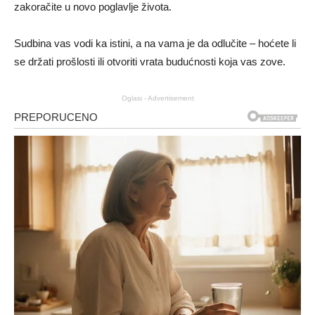
zakoračite u novo poglavlje života.
Sudbina vas vodi ka istini, a na vama je da odlučite – hoćete li
se držati prošlosti ili otvoriti vrata budućnosti koja vas zove.
Oglasi - Advertisement