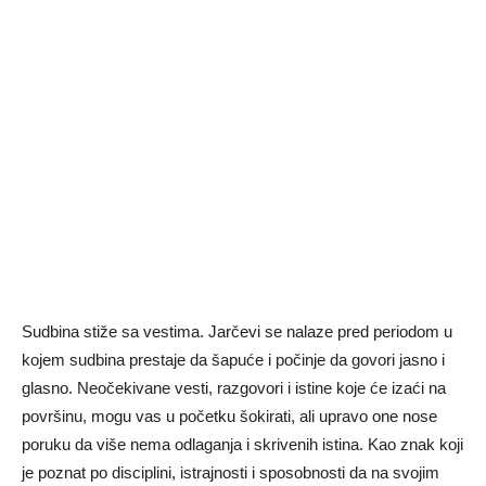
Sudbina stiže sa vestima. Jarčevi se nalaze pred periodom u
kojem sudbina prestaje da šapuće i počinje da govori jasno i
glasno. Neočekivane vesti, razgovori i istine koje će izaći na
površinu, mogu vas u početku šokirati, ali upravo one nose
poruku da više nema odlaganja i skrivenih istina. Kao znak koji
je poznat po disciplini, istrajnosti i sposobnosti da na svojim