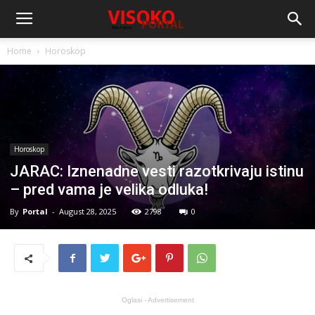
Home
Horoskop
Horoskop
JARAC: Iznenadne vesti razotkrivaju istinu
– pred vama je velika odluka!
By
Portal
-
August 28, 2025
2798
0
Oglasi - Advertisement