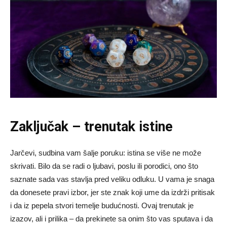
Zaključak – trenutak istine
Jarčevi, sudbina vam šalje poruku: istina se više ne može
skrivati. Bilo da se radi o ljubavi, poslu ili porodici, ono što
saznate sada vas stavlja pred veliku odluku. U vama je snaga
da donesete pravi izbor, jer ste znak koji ume da izdrži pritisak
i da iz pepela stvori temelje budućnosti. Ovaj trenutak je
izazov, ali i prilika – da prekinete sa onim što vas sputava i da