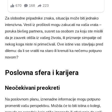
Za slobodne pripadnike znaka, situacija može biti jednako
intenzivna. Vesti iz prošlosti mogu zakucati na vaša vrata –
poruka bivšeg partnera, susret sa osobom za koju ste mislili
da je zauvek otišla iz vašeg života, ili priznanje simpatije od
nekog koga niste ni primećivali. Ove istine vas stavljaju pred
dilemu: da li se vratiti na staro ili krenuti ka nečemu potpuno
novom?
Poslovna sfera i karijera
Neočekivani preokreti
Na poslovnom planu, iznenadne informacije mogu potpuno
promeniti vašu perspektivu. Možda će to biti istina o kolegi,