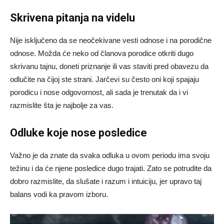
Skrivena pitanja na videlu
Nije isključeno da se neočekivane vesti odnose i na porodične
odnose. Možda će neko od članova porodice otkriti dugo
skrivanu tajnu, doneti priznanje ili vas staviti pred obavezu da
odlučite na čijoj ste strani. Jarčevi su često oni koji spajaju
porodicu i nose odgovornost, ali sada je trenutak da i vi
razmislite šta je najbolje za vas.
Odluke koje nose posledice
Važno je da znate da svaka odluka u ovom periodu ima svoju
težinu i da će njene posledice dugo trajati. Zato se potrudite da
dobro razmislite, da slušate i razum i intuiciju, jer upravo taj
balans vodi ka pravom izboru.