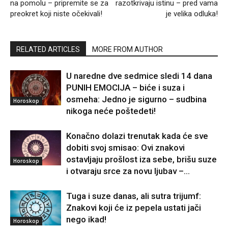
na pomolu – pripremite se za
razotkrivaju istinu – pred vama
preokret koji niste očekivali!
je velika odluka!
RELATED ARTICLES
MORE FROM AUTHOR
U naredne dve sedmice sledi 14 dana
PUNIH EMOCIJA – biće i suza i
osmeha: Jedno je sigurno – sudbina
Horoskop
nikoga neće poštedeti!
Konačno dolazi trenutak kada će sve
dobiti svoj smisao: Ovi znakovi
ostavljaju prošlost iza sebe, brišu suze
Horoskop
i otvaraju srce za novu ljubav –...
Tuga i suze danas, ali sutra trijumf:
Znakovi koji će iz pepela ustati jači
nego ikad!
Horoskop