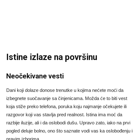
Istine izlaze na površinu
Neočekivane vesti
Dani koji dolaze donose trenutke u kojima nećete moći da
izbegnete suočavanje sa činjenicama. Možda će to biti vest
koja stiže preko telefona, poruka koju najmanje očekujete ili
razgovor koji vas stavlja pred realnost. Istina ima moć da
razbije iluzije, ali i da oslobodi dušu. Upravo zato, iako na prvi
pogled deluje bolno, ono što saznate vodi vas ka oslobođenju i
pravim izborima.