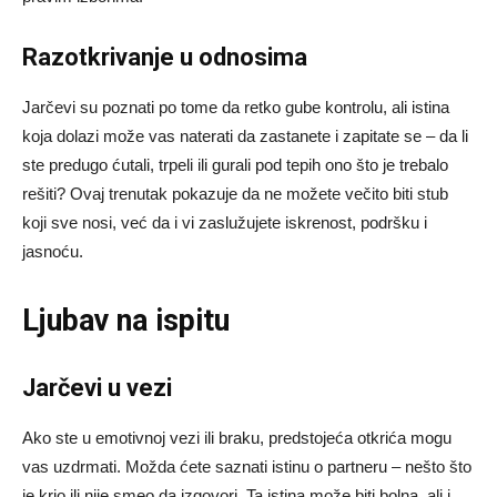
Razotkrivanje u odnosima
Jarčevi su poznati po tome da retko gube kontrolu, ali istina
koja dolazi može vas naterati da zastanete i zapitate se – da li
ste predugo ćutali, trpeli ili gurali pod tepih ono što je trebalo
rešiti? Ovaj trenutak pokazuje da ne možete večito biti stub
koji sve nosi, već da i vi zaslužujete iskrenost, podršku i
jasnoću.
Ljubav na ispitu
Jarčevi u vezi
Ako ste u emotivnoj vezi ili braku, predstojeća otkrića mogu
vas uzdrmati. Možda ćete saznati istinu o partneru – nešto što
je krio ili nije smeo da izgovori. Ta istina može biti bolna, ali i