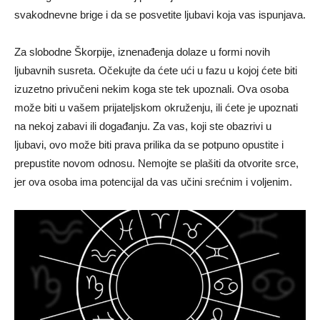
svakodnevne brige i da se posvetite ljubavi koja vas ispunjava.
Za slobodne Škorpije, iznenađenja dolaze u formi novih
ljubavnih susreta. Očekujte da ćete ući u fazu u kojoj ćete biti
izuzetno privučeni nekim koga ste tek upoznali. Ova osoba
može biti u vašem prijateljskom okruženju, ili ćete je upoznati
na nekoj zabavi ili događanju. Za vas, koji ste obazrivi u
ljubavi, ovo može biti prava prilika da se potpuno opustite i
prepustite novom odnosu. Nemojte se plašiti da otvorite srce,
jer ova osoba ima potencijal da vas učini srećnim i voljenim.