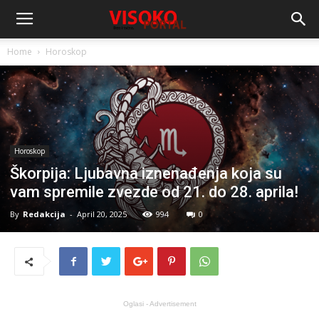
Home
Horoskop
Horoskop
Škorpija: Ljubavna iznenađenja koja su
vam spremile zvezde od 21. do 28. aprila!
By
Redakcija
-
April 20, 2025
994
0
Oglasi - Advertisement