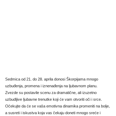
Sedmica od 21. do 28. aprila donosi Škorpijama mnogo
uzbuđenja, promena i iznenađenja na ljubavnom planu.
Zvezde su postavile scenu za dramatične, ali izuzetno
uzbudljive ljubavne trenutke koji će vam otvoriti oči i srce.
Očekujte da će se vaša emotivna dinamika promeniti na bolje,
a susreti i iskustva koja vas čekaju doneti mnogo sreće i