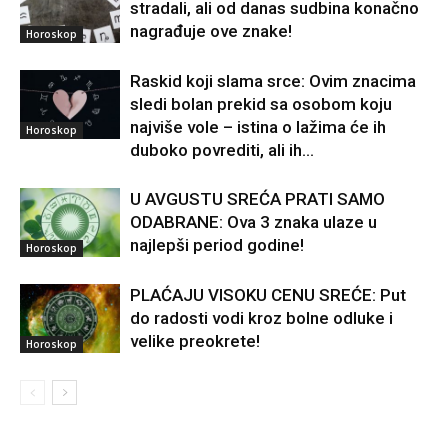
stradali, ali od danas sudbina konačno
nagrađuje ove znake!
Horoskop
Raskid koji slama srce: Ovim znacima
sledi bolan prekid sa osobom koju
najviše vole – istina o lažima će ih
Horoskop
duboko povrediti, ali ih...
U AVGUSTU SREĆA PRATI SAMO
ODABRANE: Ova 3 znaka ulaze u
najlepši period godine!
Horoskop
PLAĆAJU VISOKU CENU SREĆE: Put
do radosti vodi kroz bolne odluke i
velike preokrete!
Horoskop