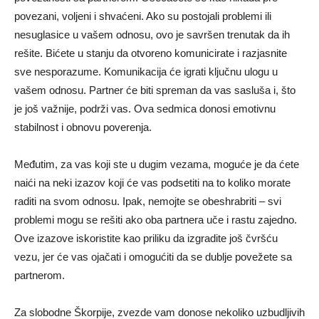
povezani, voljeni i shvaćeni. Ako su postojali problemi ili
nesuglasice u vašem odnosu, ovo je savršen trenutak da ih
rešite. Bićete u stanju da otvoreno komunicirate i razjasnite
sve nesporazume. Komunikacija će igrati ključnu ulogu u
vašem odnosu. Partner će biti spreman da vas sasluša i, što
je još važnije, podrži vas. Ova sedmica donosi emotivnu
stabilnost i obnovu poverenja.
Međutim, za vas koji ste u dugim vezama, moguće je da ćete
naići na neki izazov koji će vas podsetiti na to koliko morate
raditi na svom odnosu. Ipak, nemojte se obeshrabriti – svi
problemi mogu se rešiti ako oba partnera uče i rastu zajedno.
Ove izazove iskoristite kao priliku da izgradite još čvršću
vezu, jer će vas ojačati i omogućiti da se dublje povežete sa
partnerom.
Za slobodne Škorpije, zvezde vam donose nekoliko uzbudljivih