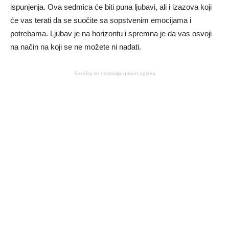
ispunjenja. Ova sedmica će biti puna ljubavi, ali i izazova koji
će vas terati da se suočite sa sopstvenim emocijama i
potrebama. Ljubav je na horizontu i spremna je da vas osvoji
na način na koji se ne možete ni nadati.
Sadržaj se nastavlja nakon oglasa