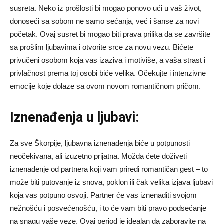
susreta. Neko iz prošlosti bi mogao ponovo ući u vaš život,
donoseći sa sobom ne samo sećanja, već i šanse za novi
početak. Ovaj susret bi mogao biti prava prilika da se završite
sa prošlim ljubavima i otvorite srce za novu vezu. Bićete
privučeni osobom koja vas izaziva i motiviše, a vaša strast i
privlačnost prema toj osobi biće velika. Očekujte i intenzivne
emocije koje dolaze sa ovom novom romantičnom pričom.
Iznenađenja u ljubavi:
Za sve Škorpije, ljubavna iznenađenja biće u potpunosti
neočekivana, ali izuzetno prijatna. Možda ćete doživeti
iznenađenje od partnera koji vam priredi romantičan gest – to
može biti putovanje iz snova, poklon ili čak velika izjava ljubavi
koja vas potpuno osvoji. Partner će vas iznenaditi svojom
nežnošću i posvećenošću, i to će vam biti pravo podsećanje
na snagu vaše veze. Ovaj period je idealan da zaboravite na