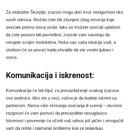
Za slobodne Škorpije, izazovi mogu doći kroz nesigurnost oko
novih odnosa. Možda ćete biti zbunjeni zbog emocija koje
osećate prema novoj osobi. Iako se možete osećati uplašeni
da ćete ponovo biti povređeni, zvezde vam savetuju da
verujete svojim instinktima. Neka vas vaša intuicija vodi, a
strahovi će se povući kada shvatite da ste vredni ljubavi i
sreće.
Komunikacija i iskrenost:
Komunikacija će biti ključ za prevazilaženje svakog izazova
ove sedmice. Ako ste u vezi, važno je da budete iskreni sa
partnerom. Nema više skrivanja osećanja ili sumnji – otvoreni
razgovori će vam pomoći da prevaziđete nesuglasice.
Iskrenost i poverenje će učiniti vaš odnos još jačim i omogućiti
vam da rešite i najmanje probleme koji se pojavljuju.