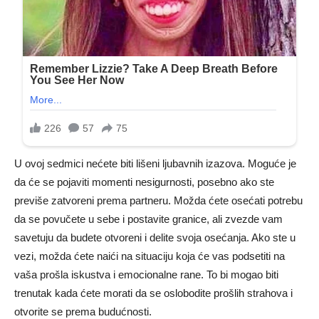
U ovoj sedmici nećete biti lišeni ljubavnih izazova. Moguće je
da će se pojaviti momenti nesigurnosti, posebno ako ste
previše zatvoreni prema partneru. Možda ćete osećati potrebu
da se povučete u sebe i postavite granice, ali zvezde vam
savetuju da budete otvoreni i delite svoja osećanja. Ako ste u
vezi, možda ćete naići na situaciju koja će vas podsetiti na
vaša prošla iskustva i emocionalne rane. To bi mogao biti
trenutak kada ćete morati da se oslobodite prošlih strahova i
otvorite se prema budućnosti.