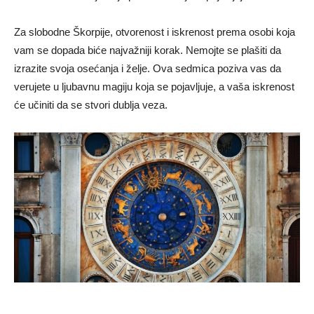
Za slobodne Škorpije, otvorenost i iskrenost prema osobi koja
vam se dopada biće najvažniji korak. Nemojte se plašiti da
izrazite svoja osećanja i želje. Ova sedmica poziva vas da
verujete u ljubavnu magiju koja se pojavljuje, a vaša iskrenost
će učiniti da se stvori dublja veza.