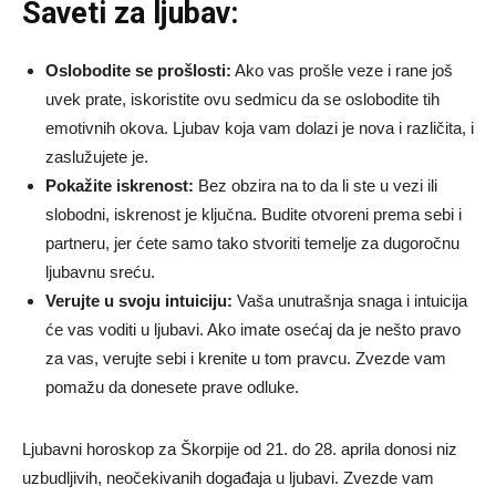
Saveti za ljubav:
Oslobodite se prošlosti:
Ako vas prošle veze i rane još
uvek prate, iskoristite ovu sedmicu da se oslobodite tih
emotivnih okova. Ljubav koja vam dolazi je nova i različita, i
zaslužujete je.
Pokažite iskrenost:
Bez obzira na to da li ste u vezi ili
slobodni, iskrenost je ključna. Budite otvoreni prema sebi i
partneru, jer ćete samo tako stvoriti temelje za dugoročnu
ljubavnu sreću.
Verujte u svoju intuiciju:
Vaša unutrašnja snaga i intuicija
će vas voditi u ljubavi. Ako imate osećaj da je nešto pravo
za vas, verujte sebi i krenite u tom pravcu. Zvezde vam
pomažu da donesete prave odluke.
Ljubavni horoskop za Škorpije od 21. do 28. aprila donosi niz
uzbudljivih, neočekivanih događaja u ljubavi. Zvezde vam