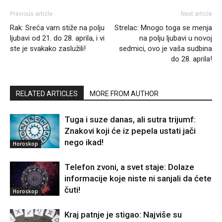
Previous article
Next article
Rak: Sreća vam stiže na polju
Strelac: Mnogo toga se menja
ljubavi od 21. do 28. aprila, i vi
na polju ljubavi u novoj
ste je svakako zaslužili!
sedmici, ovo je vaša sudbina
do 28. aprila!
RELATED ARTICLES
MORE FROM AUTHOR
Tuga i suze danas, ali sutra trijumf:
Znakovi koji će iz pepela ustati jači
nego ikad!
Horoskop
Telefon zvoni, a svet staje: Dolaze
informacije koje niste ni sanjali da ćete
čuti!
Horoskop
Kraj patnje je stigao: Najviše su