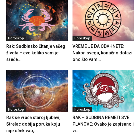
Horoskop
Horoskop
Rak: Sudbinsko čitanje vašeg
VREME JE DA ODAHNETE:
života – evo koliko vam je
Nakon svega, konačno dolazi
sreće...
ono što vam...
Horoskop
Horoskop
Rak se vraća staroj ljubavi,
RAK – SUDBINA REMETI SVE
Strelac dobija poruku koju
PLANOVE: Ovako je zapisano i
nije očekivao,...
vi...