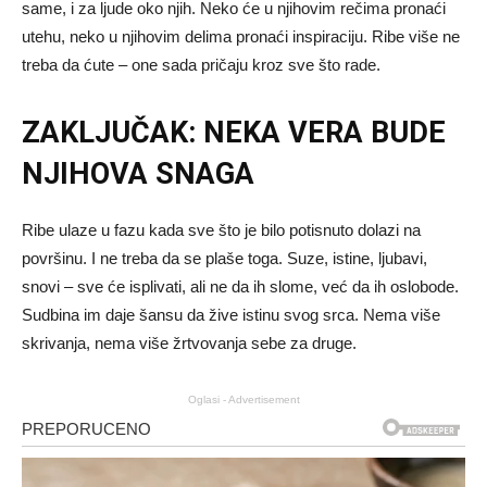
same, i za ljude oko njih. Neko će u njihovim rečima pronaći
utehu, neko u njihovim delima pronaći inspiraciju. Ribe više ne
treba da ćute – one sada pričaju kroz sve što rade.
ZAKLJUČAK: NEKA VERA BUDE
NJIHOVA SNAGA
Ribe ulaze u fazu kada sve što je bilo potisnuto dolazi na
površinu. I ne treba da se plaše toga. Suze, istine, ljubavi,
snovi – sve će isplivati, ali ne da ih slome, već da ih oslobode.
Sudbina im daje šansu da žive istinu svog srca. Nema više
skrivanja, nema više žrtvovanja sebe za druge.
Oglasi - Advertisement