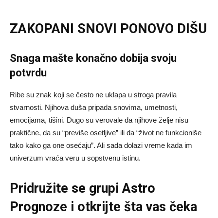
ZAKOPANI SNOVI PONOVO DIŠU
Snaga mašte konačno dobija svoju
potvrdu
Ribe su znak koji se često ne uklapa u stroga pravila
stvarnosti. Njihova duša pripada snovima, umetnosti,
emocijama, tišini. Dugo su verovale da njihove želje nisu
praktične, da su “previše osetljive” ili da “život ne funkcioniše
tako kako ga one osećaju”. Ali sada dolazi vreme kada im
univerzum vraća veru u sopstvenu istinu.
Pridružite se grupi
Astro
Prognoze
i otkrijte šta vas čeka