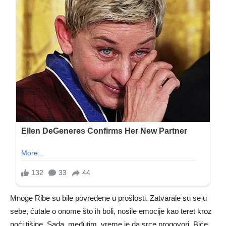
Mnoge Ribe su bile povređene u prošlosti. Zatvarale su se u
sebe, ćutale o onome što ih boli, nosile emocije kao teret kroz
noći tišine. Sada, međutim, vreme je da srce progovori. Biće