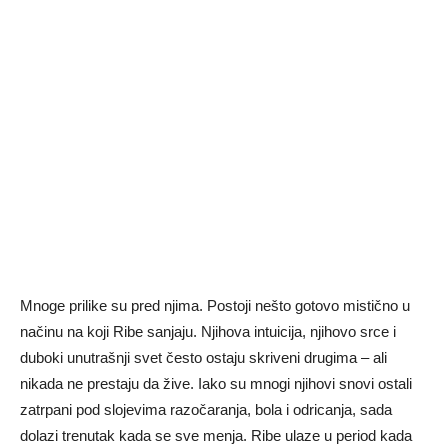
Mnoge prilike su pred njima. Postoji nešto gotovo mistično u
načinu na koji Ribe sanjaju. Njihova intuicija, njihovo srce i
duboki unutrašnji svet često ostaju skriveni drugima – ali
nikada ne prestaju da žive. Iako su mnogi njihovi snovi ostali
zatrpani pod slojevima razočaranja, bola i odricanja, sada
dolazi trenutak kada se sve menja. Ribe ulaze u period kada