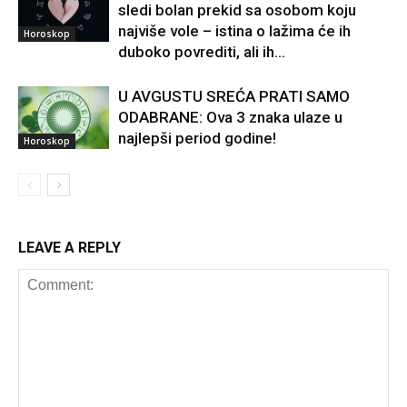
sledi bolan prekid sa osobom koju
najviše vole – istina o lažima će ih
Horoskop
duboko povrediti, ali ih...
U AVGUSTU SREĆA PRATI SAMO
ODABRANE: Ova 3 znaka ulaze u
najlepši period godine!
Horoskop
LEAVE A REPLY