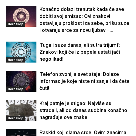
Konačno dolazi trenutak kada će sve
dobiti svoj smisao: Ovi znakovi
ostavljaju prošlost iza sebe, brišu suze
Horoskop
i otvaraju srce za novu ljubav –...
Tuga i suze danas, ali sutra trijumf:
Znakovi koji će iz pepela ustati jači
nego ikad!
Horoskop
Telefon zvoni, a svet staje: Dolaze
informacije koje niste ni sanjali da ćete
čuti!
Horoskop
Kraj patnje je stigao: Najviše su
stradali, ali od danas sudbina konačno
nagrađuje ove znake!
Horoskop
Raskid koji slama srce: Ovim znacima