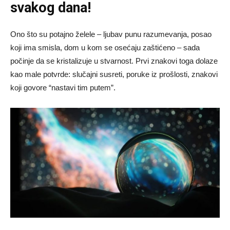
svakog dana!
Ono što su potajno želele – ljubav punu razumevanja, posao
koji ima smisla, dom u kom se osećaju zaštićeno – sada
počinje da se kristalizuje u stvarnost. Prvi znakovi toga dolaze
kao male potvrde: slučajni susreti, poruke iz prošlosti, znakovi
koji govore “nastavi tim putem”.