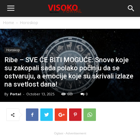
Home
Horoskop
Horoskop
Ribe – SVE ĆE BITI MOGUĆE: Snove koje
su zakopali sada polako počinju da se
ostvaruju, a emocije koje su skrivali izlaze
na svetlost dana!
By
Portal
-
October 13, 2025
669
0
Oglasi - Advertisement