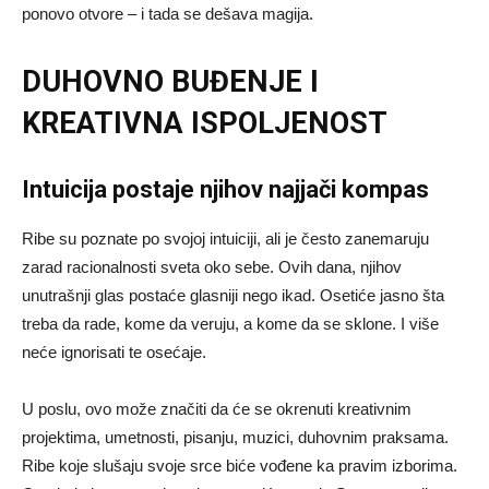
ponovo otvore – i tada se dešava magija.
DUHOVNO BUĐENJE I
KREATIVNA ISPOLJENOST
Intuicija postaje njihov najjači kompas
Ribe su poznate po svojoj intuiciji, ali je često zanemaruju
zarad racionalnosti sveta oko sebe. Ovih dana, njihov
unutrašnji glas postaće glasniji nego ikad. Osetiće jasno šta
treba da rade, kome da veruju, a kome da se sklone. I više
neće ignorisati te osećaje.
U poslu, ovo može značiti da će se okrenuti kreativnim
projektima, umetnosti, pisanju, muzici, duhovnim praksama.
Ribe koje slušaju svoje srce biće vođene ka pravim izborima.