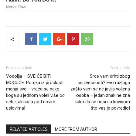
Previous article
Next article
Vodolija – SVE ĆE BITI
Srce vam drhti zbog
MOGUĆE: Poruka iz prošlosti
neizvesnosti? Evo razloga
menja sve – vraća se neko
zašto vam se ne javlja voljena
koga su jednom voleli više od
osoba – jedan znak ne zna
sebe, ali sada pod novim
kako da se nosi sa krivicom
uslovima!
što vas je povredio!
RELATED ARTICLES
MORE FROM AUTHOR