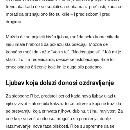
trenutaka kada će se suočiti sa osobama iz prošlosti, kada će
morati da priznaju ono što su krile – i pred sobom i pred
drugima.
Možda će se pojaviti bivša ljubav, možda neko kome nikada
nisu imale hrabrosti da pokažu šta osećaju. Možda će
konačno moći da kažu: “Volim te”, “Nedostajao si”, “Još mi je
stalo”. I u tim rečenicama, desiće se oslobađanje. Biće to
emocionalno čišćenje koje im je dugo bilo potrebno.
Ljubav koja dolazi donosi ozdravljenje
Za slobodne Ribe, predstoji period kada nova ljubav ulazi u
njihov život – ali ne bilo kakva. To će biti veza koja ne traži da
se pretvaraju, koja prihvata njihovu dubinu, tišinu, ranjivost. Za
one koje su već u odnosu, moguća su pomirenja, dublje
razumevanje, nova faza bliskosti. Ribe su spremne da se