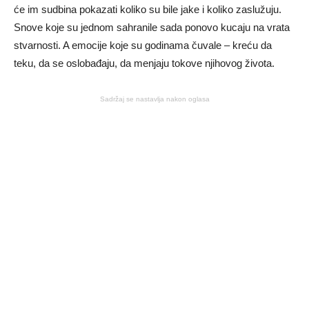
će im sudbina pokazati koliko su bile jake i koliko zaslužuju.
Snove koje su jednom sahranile sada ponovo kucaju na vrata
stvarnosti. A emocije koje su godinama čuvale – kreću da
teku, da se oslobađaju, da menjaju tokove njihovog života.
Sadržaj se nastavlja nakon oglasa