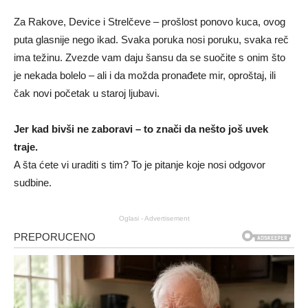
Za Rakove, Device i Strelčeve – prošlost ponovo kuca, ovog
puta glasnije nego ikad. Svaka poruka nosi poruku, svaka reč
ima težinu. Zvezde vam daju šansu da se suočite s onim što
je nekada bolelo – ali i da možda pronađete mir, oproštaj, ili
čak novi početak u staroj ljubavi.
Jer kad bivši ne zaboravi – to znači da nešto još uvek
traje.
A šta ćete vi uraditi s tim? To je pitanje koje nosi odgovor
sudbine.
Oglasi - Advertisement