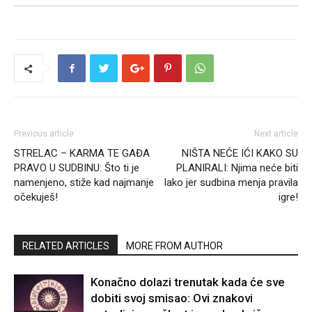
Previous article
Next article
STRELAC – KARMA TE GAĐA
NIŠTA NEĆE IĆI KAKO SU
PRAVO U SUDBINU: Što ti je
PLANIRALI: Njima neće biti
namenjeno, stiže kad najmanje
lako jer sudbina menja pravila
očekuješ!
igre!
RELATED ARTICLES
MORE FROM AUTHOR
Konačno dolazi trenutak kada će sve
dobiti svoj smisao: Ovi znakovi