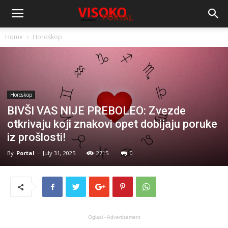
Home
Horoskop
Horoskop
BIVŠI VAS NIJE PREBOLEO: Zvezde
otkrivaju koji znakovi opet dobijaju poruke
iz prošlosti!
By
Portal
-
July 31, 2025
2715
0
Oglasi - Advertisement