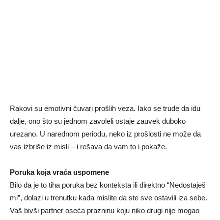
Rakovi su emotivni čuvari prošlih veza. Iako se trude da idu
dalje, ono što su jednom zavoleli ostaje zauvek duboko
urezano. U narednom periodu, neko iz prošlosti ne može da
vas izbriše iz misli – i rešava da vam to i pokaže.
Poruka koja vraća uspomene
Bilo da je to tiha poruka bez konteksta ili direktno “Nedostaješ
mi”, dolazi u trenutku kada mislite da ste sve ostavili iza sebe.
Vaš bivši partner oseća prazninu koju niko drugi nije mogao