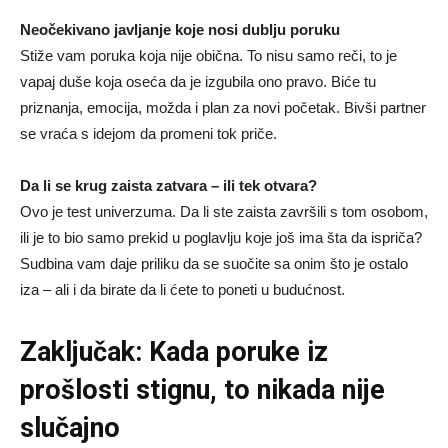
Neočekivano javljanje koje nosi dublju poruku
Stiže vam poruka koja nije obična. To nisu samo reči, to je
vapaj duše koja oseća da je izgubila ono pravo. Biće tu
priznanja, emocija, možda i plan za novi početak. Bivši partner
se vraća s idejom da promeni tok priče.
Da li se krug zaista zatvara – ili tek otvara?
Ovo je test univerzuma. Da li ste zaista završili s tom osobom,
ili je to bio samo prekid u poglavlju koje još ima šta da ispriča?
Sudbina vam daje priliku da se suočite sa onim što je ostalo
iza – ali i da birate da li ćete to poneti u budućnost.
Zaključak: Kada poruke iz
prošlosti stignu, to nikada nije
slučajno