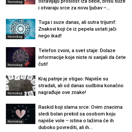
ostavljaju prošlost iza sebe, brišu suze
Horoskop
i otvaraju srce za novu ljubav –...
Tuga i suze danas, ali sutra trijumf:
Znakovi koji će iz pepela ustati jači
nego ikad!
Horoskop
Telefon zvoni, a svet staje: Dolaze
informacije koje niste ni sanjali da ćete
čuti!
Horoskop
Kraj patnje je stigao: Najviše su
stradali, ali od danas sudbina konačno
nagrađuje ove znake!
Horoskop
Raskid koji slama srce: Ovim znacima
sledi bolan prekid sa osobom koju
najviše vole – istina o lažima će ih
Horoskop
duboko povrediti, ali ih...