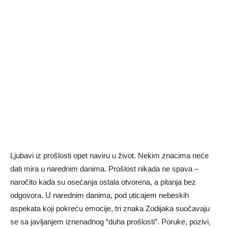
Ljubavi iz prošlosti opet naviru u život. Nekim znacima neće
dati mira u narednim danima. Prošlost nikada ne spava –
naročito kada su osećanja ostala otvorena, a pitanja bez
odgovora. U narednim danima, pod uticajem nebeskih
aspekata koji pokreću emocije, tri znaka Zodijaka suočavaju
se sa javljanjem iznenadnog “duha prošlosti”. Poruke, pozivi,