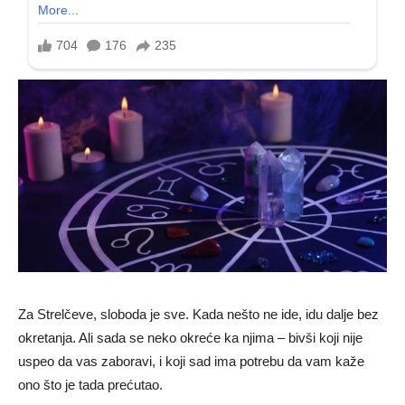
Za Strelčeve, sloboda je sve. Kada nešto ne ide, idu dalje bez
okretanja. Ali sada se neko okreće ka njima – bivši koji nije
uspeo da vas zaboravi, i koji sad ima potrebu da vam kaže
ono što je tada prećutao.