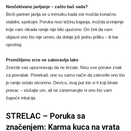
Neočekivano javljanje – zašto baš sada?
Bivši partner javlja se u trenutku kada ste možda konačno
stabilni, spokojni. Poruka nosi težinu kajanja, možda izvinjenje
koje vam nikada ranije nije bilo upućeno. On želi da vam
objasni ono što nije umeo, da dobije još jednu priliku – ili bar
oproštaj.
Promišljeno srce ne zaboravlja lako
Zvezde vas upozoravaju da ne brzate. Nisu sve poruke znak
za povratak. Ponekad, one su samo način da zatvorite ono što
je ranije ostalo otvoreno. Devico, ovaj put ste vi ti koji birate
pravac – slušajte um, ali ne zanemarujte ni ono što vam
šapuće intuicija.
STRELAC – Poruka sa
značenjem: Karma kuca na vrata