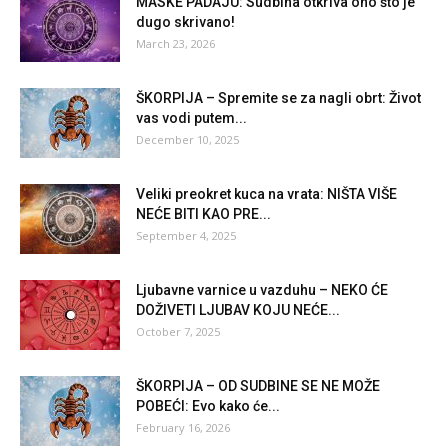
MASKE PADAJU: Sudbina otkriva ono što je
dugo skrivano!
March 23, 2026
ŠKORPIJA – Spremite se za nagli obrt: Život
vas vodi putem...
December 10, 2025
Veliki preokret kuca na vrata: NIŠTA VIŠE
NEĆE BITI KAO PRE...
September 4, 2025
Ljubavne varnice u vazduhu – NEKO ĆE
DOŽIVETI LJUBAV KOJU NEĆE...
October 7, 2025
ŠKORPIJA – OD SUDBINE SE NE MOŽE
POBEĆI: Evo kako će...
February 16, 2026