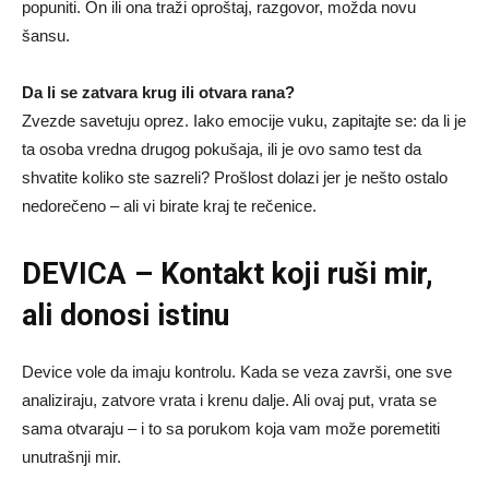
popuniti. On ili ona traži oproštaj, razgovor, možda novu
šansu.
Da li se zatvara krug ili otvara rana?
Zvezde savetuju oprez. Iako emocije vuku, zapitajte se: da li je
ta osoba vredna drugog pokušaja, ili je ovo samo test da
shvatite koliko ste sazreli? Prošlost dolazi jer je nešto ostalo
nedorečeno – ali vi birate kraj te rečenice.
DEVICA – Kontakt koji ruši mir,
ali donosi istinu
Device vole da imaju kontrolu. Kada se veza završi, one sve
analiziraju, zatvore vrata i krenu dalje. Ali ovaj put, vrata se
sama otvaraju – i to sa porukom koja vam može poremetiti
unutrašnji mir.