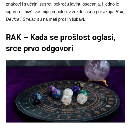
znakovi i slučajni susreti pokreću lavinu osećanja. I jedno je
sigurno – bivši vas nije preboleo. Zvezde jasno pokazuju:
Rak,
Devica i Strelac
su na meti prošlih ljubavi.
RAK – Kada se prošlost oglasi,
srce prvo odgovori