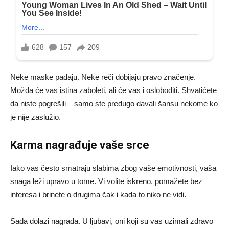
Neke maske padaju. Neke reči dobijaju pravo značenje.
Možda će vas istina zaboleti, ali će vas i osloboditi. Shvatićete
da niste pogrešili – samo ste predugo davali šansu nekome ko
je nije zaslužio.
Karma nagrađuje vaše srce
Iako vas često smatraju slabima zbog vaše emotivnosti, vaša
snaga leži upravo u tome. Vi volite iskreno, pomažete bez
interesa i brinete o drugima čak i kada to niko ne vidi.
Sada dolazi nagrada. U ljubavi, oni koji su vas uzimali zdravo