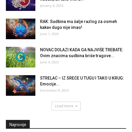
January 6, 2026
RAK: Sudbina mu šalje razlog za osmeh
kakav dugo nije imao!
June 1, 2026
NOVAC DOLAZI KADA GA NAJVIŠE TREBATE:
Ovim znacima sudbina briše tragove...
June 4, 2025
STRELAC – IZ SREĆE U TUGU I TAKO U KRUG:
Emocije...
December 8, 2025
Load more
Najnovije