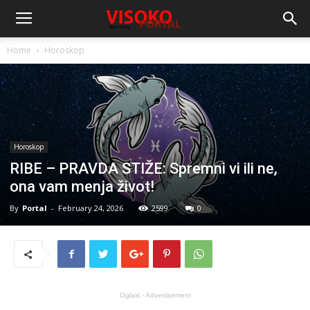
Home
Horoskop
Horoskop
RIBE – PRAVDA STIŽE: Spremni vi ili ne,
ona vam menja život!
By
Portal
-
February 24, 2026
2599
0
Oglasi - Advertisement