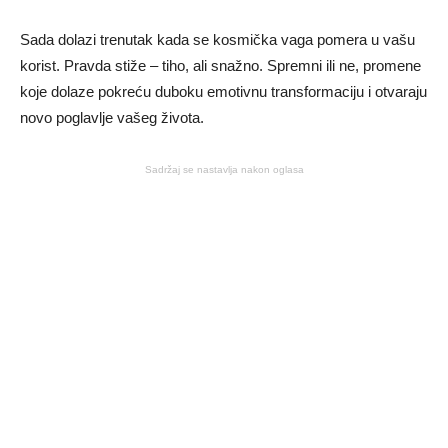
Sada dolazi trenutak kada se kosmička vaga pomera u vašu
korist. Pravda stiže – tiho, ali snažno. Spremni ili ne, promene
koje dolaze pokreću duboku emotivnu transformaciju i otvaraju
novo poglavlje vašeg života.
Sadržaj se nastavlja nakon oglasa