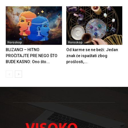
Horoskop
Horoskop
BLIZANCI – HITNO
Od karme se ne beži: Jedan
PROČITAJTE PRE NEGO ŠTO
znak će ispaštati zbog
BUDE KASNO: Ono što...
prošlosti,...