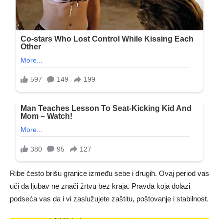
Ribe često brišu granice između sebe i drugih. Ovaj period vas
uči da ljubav ne znači žrtvu bez kraja. Pravda koja dolazi
podseća vas da i vi zaslužujete zaštitu, poštovanje i stabilnost.