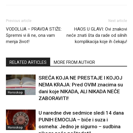
Previous article
Next article
VODOLIJA – PRAVDA STIŽE:
HAOS U GLAVI: Ovi znakovi
Spremni vi ili ne, ona vam
neće znati šta da rade od silnih
menja život!
komplikacija koje ih čekaju!
RELATED ARTICLES
MORE FROM AUTHOR
SREĆA KOJA NE PRESTAJE I KOJOJ
NEMA KRAJA: Pred OVIM znacima su
dani koje NIKADA, ALI NIKADA NEĆE
Horoskop
ZABORAVITI!
U naredne dve sedmice sledi 14 dana
PUNIH EMOCIJA – biće i suza i
osmeha: Jedno je sigurno – sudbina
Horoskop