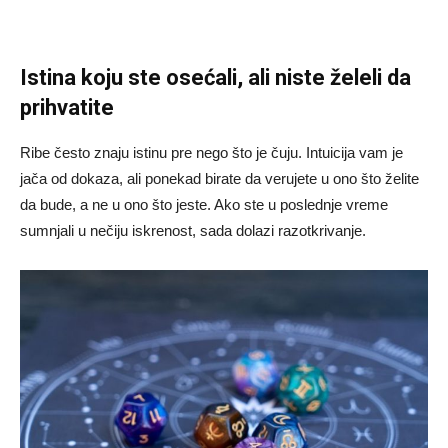
Istina koju ste osećali, ali niste želeli da
prihvatite
Ribe često znaju istinu pre nego što je čuju. Intuicija vam je
jača od dokaza, ali ponekad birate da verujete u ono što želite
da bude, a ne u ono što jeste. Ako ste u poslednje vreme
sumnjali u nečiju iskrenost, sada dolazi razotkrivanje.