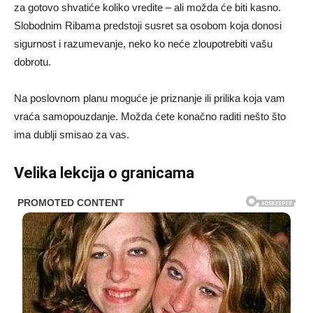
za gotovo shvatiće koliko vredite – ali možda će biti kasno.
Slobodnim Ribama predstoji susret sa osobom koja donosi
sigurnost i razumevanje, neko ko neće zloupotrebiti vašu
dobrotu.
Na poslovnom planu moguće je priznanje ili prilika koja vam
vraća samopouzdanje. Možda ćete konačno raditi nešto što
ima dublji smisao za vas.
Velika lekcija o granicama