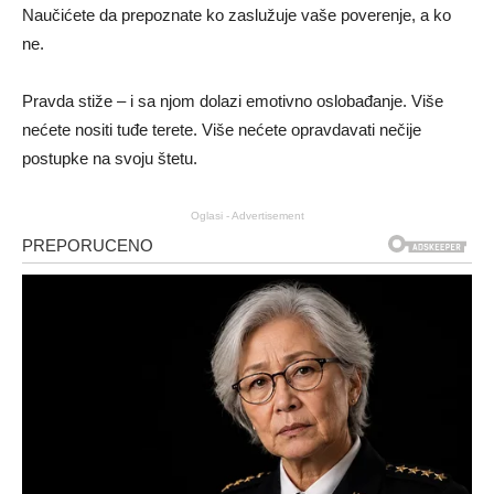
Naučićete da prepoznate ko zaslužuje vaše poverenje, a ko
ne.
Pravda stiže – i sa njom dolazi emotivno oslobađanje. Više
nećete nositi tuđe terete. Više nećete opravdavati nečije
postupke na svoju štetu.
Oglasi - Advertisement