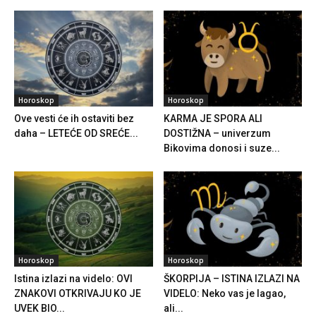
Horoskop
Horoskop
Ove vesti će ih ostaviti bez
KARMA JE SPORA ALI
daha – LETEĆE OD SREĆE...
DOSTIŽNA – univerzum
Bikovima donosi i suze...
Horoskop
Horoskop
Istina izlazi na videlo: OVI
ŠKORPIJA – ISTINA IZLAZI NA
ZNAKOVI OTKRIVAJU KO JE
VIDELO: Neko vas je lagao,
UVEK BIO...
ali...