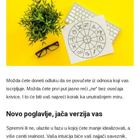
Možda ćete doneti odluku da se povučete iz odnosa koji vas
iscrpljuje. Možda ćete prvi put jasno reći „ne“ bez osećaja
krivice. I to će biti vaš najveći korak ka unutrašnjem miru.
Novo poglavlje, jača verzija vas
Spremni ili ne, ulazite u fazu u kojoj ćete manje idealizovati, a
više ceniti realnost. Vaša intuicija biće vaš najjači saveznik.