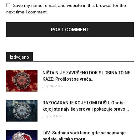
Save my name, email, and website in this browser for the
next time I comment.
Izdvojeno
NIŠTA NIJE ZAVRŠENO DOK SUDBINA TO NE
KAŽE: Prošlost se vraća...
July 28, 2025
RAZOČARANJE KOJE LOMI DUŠU: Osoba
kojoj ste najviše verovali pokazuje pravo...
July 7, 2025
LAV: Sudbina vodi tamo gde se najmanje
nadate, ali tako mora...