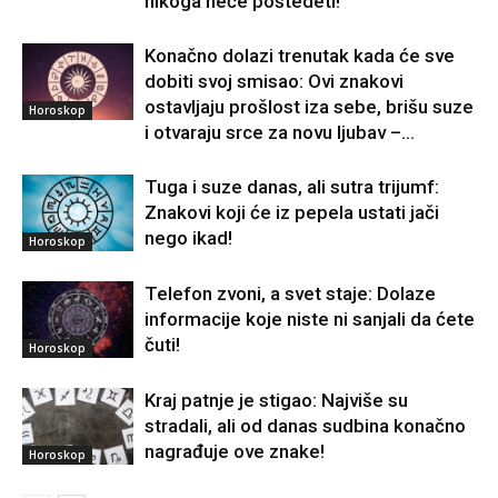
nikoga neće poštedeti!
Konačno dolazi trenutak kada će sve
dobiti svoj smisao: Ovi znakovi
ostavljaju prošlost iza sebe, brišu suze
Horoskop
i otvaraju srce za novu ljubav –...
Tuga i suze danas, ali sutra trijumf:
Znakovi koji će iz pepela ustati jači
nego ikad!
Horoskop
Telefon zvoni, a svet staje: Dolaze
informacije koje niste ni sanjali da ćete
čuti!
Horoskop
Kraj patnje je stigao: Najviše su
stradali, ali od danas sudbina konačno
nagrađuje ove znake!
Horoskop