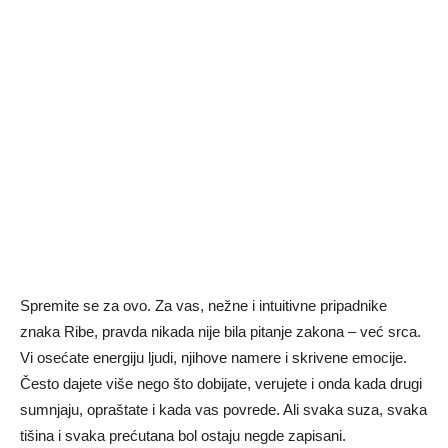
Spremite se za ovo. Za vas, nežne i intuitivne pripadnike
znaka
Ribe
, pravda nikada nije bila pitanje zakona – već srca.
Vi osećate energiju ljudi, njihove namere i skrivene emocije.
Često dajete više nego što dobijate, verujete i onda kada drugi
sumnjaju, opraštate i kada vas povrede. Ali svaka suza, svaka
tišina i svaka prećutana bol ostaju negde zapisani.