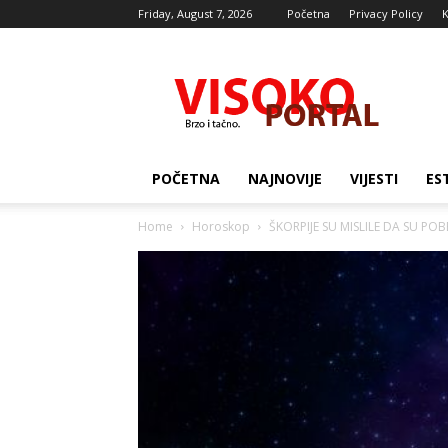
Friday, August 7, 2026
Početna
Privacy Policy
K
Visocki
portal
POČETNA
NAJNOVIJE
VIJESTI
ES
Home
Horoskop
ŠKORPIJE SU MISLILE DA SU POBE