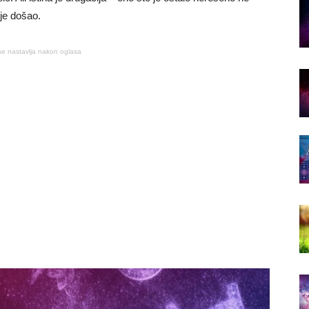
 je došao.
se nastavlja nakon oglasa