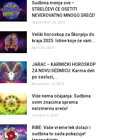
Sudbina menja sve –
STRELČEVI ĆE OSETITI
NEVEROVATNO MNOGO SREĆE!
September 25, 2025
Veliki horoskop za Škorpiju do
kraja 2025: Istine koje će vam...
April 10, 2025
JARAC – KARMIČKI HOROSKOP
ZA NOVU SEDMICU: Karma deli
po zasluzi,...
November 16, 2025
Više nema očajanja: Sudbina
ovim znacima sprema
neizmernu sreću!
October 9, 2025
RIBE: Vaše vreme tek dolazi i
sudbina to sada pokazuje!