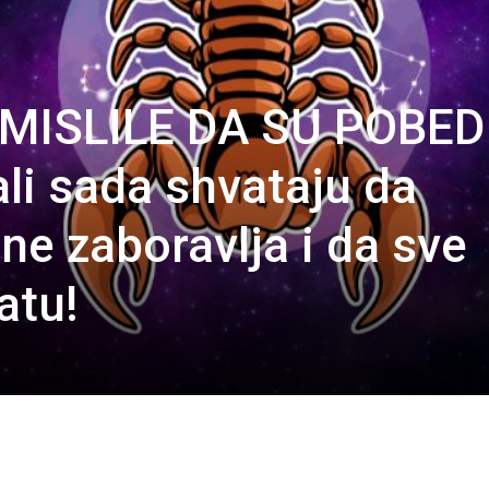
MISLILE DA SU POBED
i sada shvataju da
ne zaboravlja i da sve
atu!