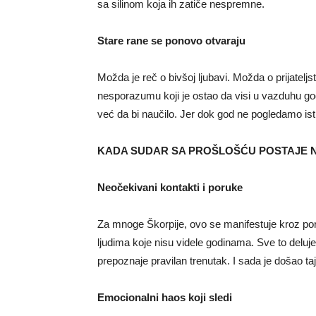
sa silinom koja ih zatiče nespremne.
Stare rane se ponovo otvaraju
Možda je reč o bivšoj ljubavi. Možda o prijatel
nesporazumu koji je ostao da visi u vazduhu godi
već da bi naučilo. Jer dok god ne pogledamo ist
KADA SUDAR SA PROŠLOŠĆU POSTAJE 
Neočekivani kontakti i poruke
Za mnoge Škorpije, ovo se manifestuje kroz po
ljudima koje nisu videle godinama. Sve to deluje
prepoznaje pravilan trenutak. I sada je došao ta
Emocionalni haos koji sledi