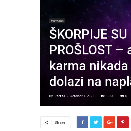
Horoskop
ŠKORPIJE SU 
PROŠLOST – al
karma nikada 
dolazi na napl
By
Portal
-
October 1, 2025
1063
0
Share