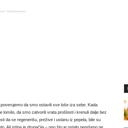
lasi - Advertisement
 poverujemo da smo ostavili sve loše iza sebe. Kada
omilo, da smo zatvorili vrata prošlosti i krenuli dalje bez
ti da se regenerišu, prežive i ustanu iz pepela, bile su
lo. Ali istina je drugačija – ono što je ostalo nerešeno ne