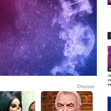
H
Ja
za
sa