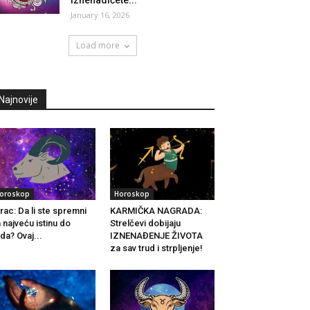
Iznenadićete...
January 16, 2026
Load more
Najnovije
oroskop
Horoskop
rac: Da li ste spremni
KARMIČKA NAGRADA:
 najveću istinu do
Strelčevi dobijaju
da? Ovaj...
IZNENAĐENJE ŽIVOTA
za sav trud i strpljenje!