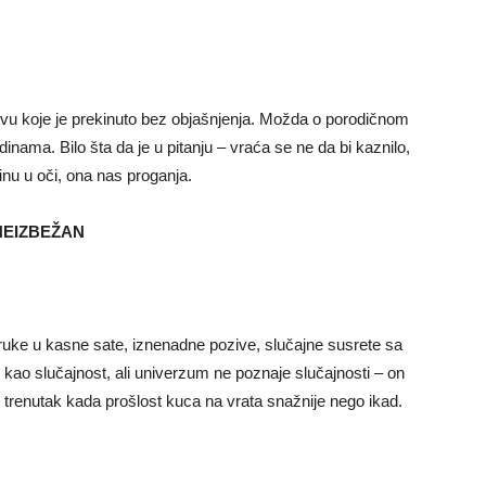
jstvu koje je prekinuto bez objašnjenja. Možda o porodičnom
nama. Bilo šta da je u pitanju – vraća se ne da bi kaznilo,
inu u oči, ona nas proganja.
NEIZBEŽAN
ruke u kasne sate, iznenadne pozive, slučajne susrete sa
 kao slučajnost, ali univerzum ne poznaje slučajnosti – on
j trenutak kada prošlost kuca na vrata snažnije nego ikad.