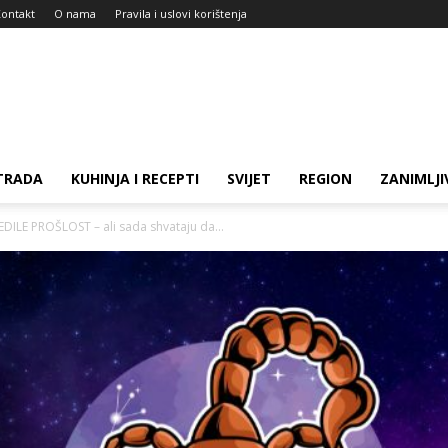
ontakt
O nama
Pravila i uslovi korištenja
TRADA
KUHINJA I RECEPTI
SVIJET
REGION
ZANIMLJI
DILE PROŠLOST – ali sada shvataju da...