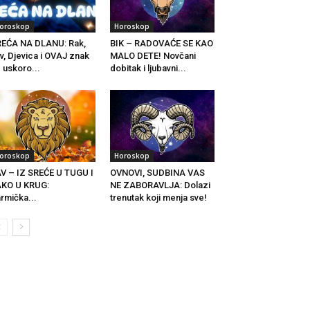
oroskop
Horoskop
EĆA NA DLANU: Rak,
BIK – RADOVAĆE SE KAO
v, Djevica i OVAJ znak
MALO DETE! Novčani
 uskoro...
dobitak i ljubavni...
oroskop
Horoskop
V – IZ SREĆE U TUGU I
OVNOVI, SUDBINA VAS
AKO U KRUG:
NE ZABORAVLJA: Dolazi
rmička...
trenutak koji menja sve!