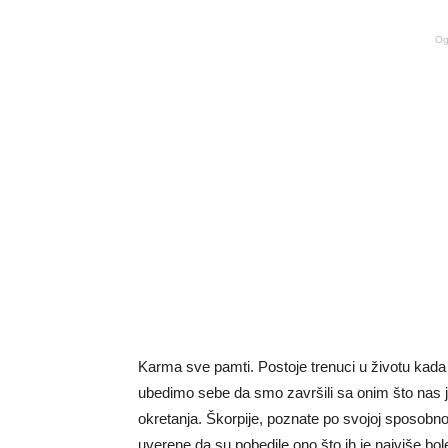
Og
Karma sve pamti. Postoje trenuci u životu kada
ubedimo sebe da smo završili sa onim što nas je l
okretanja. Škorpije, poznate po svojoj sposobnos
uverene da su pobedile ono što ih je najviše bole