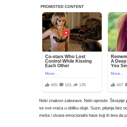
Neki znakovi zaborave. Neki oproste. Škorpije 
se sve vraća u obliku oluje. Suze, pitanja bez od
meša i stvara emocionalni haos koji ih tera da p