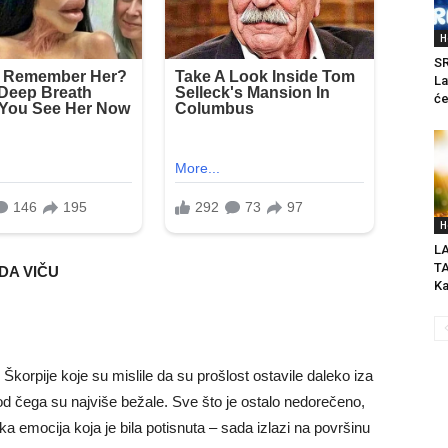
H
SR
La
će
H
LA
T
DA VIČU
Ka
 Škorpije koje su mislile da su prošlost ostavile daleko iza
 čega su najviše bežale. Sve što je ostalo nedorečeno,
ka emocija koja je bila potisnuta – sada izlazi na površinu