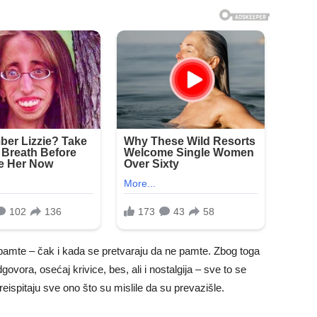
pamte – čak i kada se pretvaraju da ne pamte. Zbog toga
govora, osećaj krivice, bes, ali i nostalgija – sve to se
reispitaju sve ono što su mislile da su prevazišle.