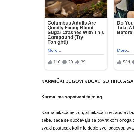
KARMIČKI DUGOVI KUCALI SU TIHO, A SA
Karma ima sopstveni tajming
Karma nikada ne žuri, ali nikada i ne zaboravlja.
sebe, sada se suočavaju sa povratkom onoga od
svaki postupak koji nije dobio svoj odgovor, sva