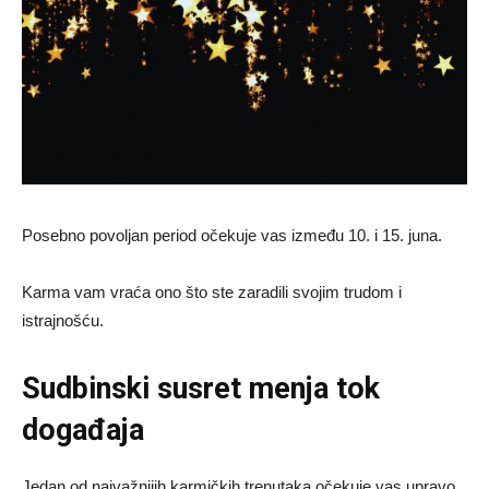
Posebno povoljan period očekuje vas između 10. i 15. juna.
Karma vam vraća ono što ste zaradili svojim trudom i
istrajnošću.
Sudbinski susret menja tok
događaja
Jedan od najvažnijih karmičkih trenutaka očekuje vas upravo