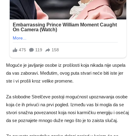
Moguće je javljanje osobe iz prošlosti koja nikada nije uspela
da vas zaboravi. Međutim, ovog puta stvari neće biti iste jer
ste i vi prošli kroz velike promene.
Za slobodne Strelčeve postoji mogućnost upoznavanja osobe
koja će ih privući na prvi pogled. Između vas bi mogla da se
stvori snažna povezanost koja nosi karmičku energiju i osećaj
da se poznajete mnogo duže nego što je to zaista slučaj.