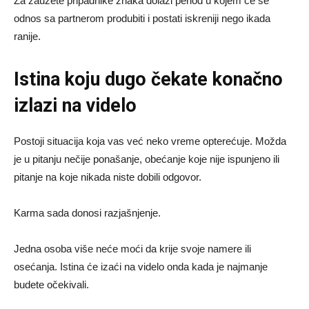
Za zauzete pripadnike znaka dolazi period u kojem će se
odnos sa partnerom produbiti i postati iskreniji nego ikada
ranije.
Istina koju dugo čekate konačno
izlazi na videlo
Postoji situacija koja vas već neko vreme opterećuje. Možda
je u pitanju nečije ponašanje, obećanje koje nije ispunjeno ili
pitanje na koje nikada niste dobili odgovor.
Karma sada donosi razjašnjenje.
Jedna osoba više neće moći da krije svoje namere ili
osećanja. Istina će izaći na videlo onda kada je najmanje
budete očekivali.