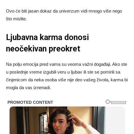
Ovo će biti jasan dokaz da univerzum vidi mnogo više nego
što mislite.
Ljubavna karma donosi
neočekivan preokret
Na polju emocija pred vama su veoma važni događaji. Ako ste
u poslednje vreme izgubili veru u ljubav ili ste se pomirili sa
činjenicom da neka osoba više nije deo vašeg života, karma bi
mogla da vas iznenadi.