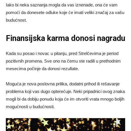
Iako bi neka saznanja mogla da vas iznenade, ona će vam
pomoći da donesete odluke koje će imati veliki značaj za vašu
budućnost.
Finansijska karma donosi nagradu
Kada su posao i novac u pitanju, pred Strelčevima je period
pozitivnih promena. Sve ono na čemu ste radili u prethodnim
mesecima počinje da donosi rezultate.
Moguća je nova poslovna prilika, dodatni prihod ili rešavanje
problema koji vas dugo opterećuje. Neki pripadnici ovog znaka
mogli bi da dobiju ponudu koja će im otvoriti vrata mnogo boljih
mogućnosti u budućnosti.