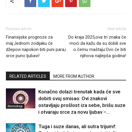
Previous article
Next article
Finansijske prognoze za
Do kraja 2025,ova tri znaka će
maj:Jednom zodijaku će
moći da kažu da su dobili sve
džepovi napokon biti puni para,i
o čemu maštaju:Ovo će biti
srce puno ljubavi!
njihova najlepša godina!
RELATED ARTICLES
MORE FROM AUTHOR
Konačno dolazi trenutak kada će sve
dobiti svoj smisao: Ovi znakovi
ostavljaju prošlost iza sebe, brišu suze
Horoskop
i otvaraju srce za novu ljubav –...
Tuga i suze danas, ali sutra trijumf: