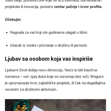
Vaše ideje, posebno one koje se tiču interneta, humanitarnih
projekata ili inovacija, postaće
centar pažnje i izvor profita
.
Očekujte:
Nagrada za rad koji ste godinama ulagali u tišini.
Izlazak iz senke i priznanje u društvu ili javnosti.
Ljubav sa osobom koja vas inspiriše
Ljubavni život dobija novu dimenziju. Neće to biti klasična
romansa – već spoj duša koje se razumeju bez reči. Moguće
je upoznavanje kroz zajedničke projekte, ili čak na događajima
vezanim za društveni aktivizam.