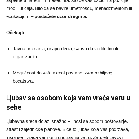
aspekte u narednim mesecima, što će vas uzdići na pozicije
moći i uticaja. Bilo da se bavite umetnošću, menadžmentom ili
edukacijom –
postaćete uzor drugima.
Očekujte:
Javna priznanja, unapređenja, šansu da vodite tim ili
organizaciju.
Mogućnost da vaš talenat postane izvor ozbiljnog
bogatstva.
Ljubav sa osobom koja vam vraća veru u
sebe
Ljubavna sreća dolazi snažno – i nosi sa sobom poštovanje,
strast i zajedničke planove. Biće to ljubav koja vas podržava,
inspiriše i vraća vam onu unutrašnju vatru. Zauzeti Lavovi