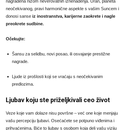
nagrađena nizom neverovatnih iznenađenja. Uran, planeta
neočekivanog, pravi harmonične aspekte s vašim Suncem i
donosi sanse
iz inostranstva, karijerne zaokrete i nagle
preokrete sudbine.
Očekujte:
Šansu za selidbu, novi posao, ili osvajanje prestižne
nagrade.
Ljude iz prošlosti koji se vraćaju s neočekivanim
predlozima.
Ljubav koju ste priželjkivali ceo život
Veze koje vam dolaze nisu površne – već one koje menjaju
vašu percepciju ljubavi. Osećaćete se potpuno viđenima i
prihvaćenima. Biće to ljubav s osobom koja deli vašu viziju