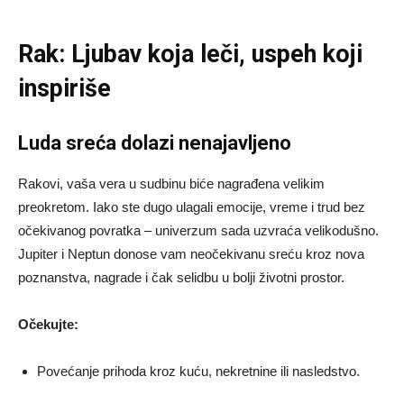
Rak: Ljubav koja leči, uspeh koji
inspiriše
Luda sreća dolazi nenajavljeno
Rakovi, vaša vera u sudbinu biće nagrađena velikim
preokretom. Iako ste dugo ulagali emocije, vreme i trud bez
očekivanog povratka – univerzum sada uzvraća velikodušno.
Jupiter i Neptun donose vam neočekivanu sreću kroz nova
poznanstva, nagrade i čak selidbu u bolji životni prostor.
Očekujte:
Povećanje prihoda kroz kuću, nekretnine ili nasledstvo.