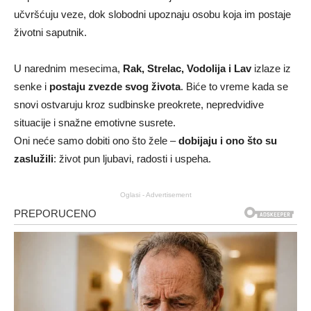
učvršćuju veze, dok slobodni upoznaju osobu koja im postaje
životni saputnik.
U narednim mesecima,
Rak, Strelac, Vodolija i Lav
izlaze iz
senke i
postaju zvezde svog života
. Biće to vreme kada se
snovi ostvaruju kroz sudbinske preokrete, nepredvidive
situacije i snažne emotivne susrete.
Oni neće samo dobiti ono što žele –
dobijaju i ono što su
zaslužili
: život pun ljubavi, radosti i uspeha.
Oglasi - Advertisement