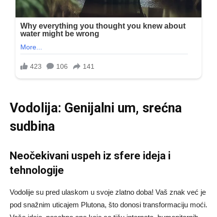
Vodolija: Genijalni um, srećna
sudbina
Neočekivani uspeh iz sfere ideja i
tehnologije
Vodolije su pred ulaskom u svoje zlatno doba! Vaš znak već je
pod snažnim uticajem Plutona, što donosi transformaciju moći.