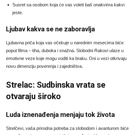
Susret sa osobom koja će vas voleti baš onakvima kakvi
jeste.
Ljubav kakva se ne zaboravlja
Ljubavna priča koja vas očekuje u narednim mesecima biće
poput filma – tiha, duboka i snažna. Slobodni Rakovi ulaze u
emotivne veze koje mogu voditi ka braku. Oni u vezi otkrivaju
novu dimenziju poverenja i zajedništva.
Strelac: Sudbinska vrata se
otvaraju široko
Luda iznenađenja menjaju tok života
Strelčevi, vaša prirodna potreba za slobodom i avanturom biće