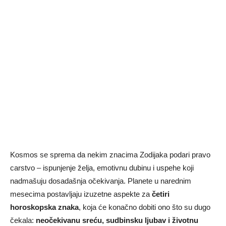
Kosmos se sprema da nekim znacima Zodijaka podari pravo
carstvo – ispunjenje želja, emotivnu dubinu i uspehe koji
nadmašuju dosadašnja očekivanja. Planete u narednim
mesecima postavljaju izuzetne aspekte za
četiri
horoskopska znaka
, koja će konačno dobiti ono što su dugo
čekala:
neočekivanu sreću, sudbinsku ljubav i životnu