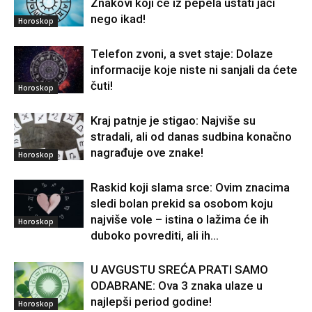
Znakovi koji će iz pepela ustati jači
nego ikad!
Horoskop
Telefon zvoni, a svet staje: Dolaze
informacije koje niste ni sanjali da ćete
čuti!
Horoskop
Kraj patnje je stigao: Najviše su
stradali, ali od danas sudbina konačno
nagrađuje ove znake!
Horoskop
Raskid koji slama srce: Ovim znacima
sledi bolan prekid sa osobom koju
najviše vole – istina o lažima će ih
Horoskop
duboko povrediti, ali ih...
U AVGUSTU SREĆA PRATI SAMO
ODABRANE: Ova 3 znaka ulaze u
najlepši period godine!
Horoskop