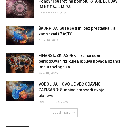
Ponovni susreti na pomolu: STARE LJUBAVI
IM NE DAJU MIRA i...
September 5, 2025
ŠKORPIJA: Suze će ti liti bez prestanka… a
kad shvatiš ZAŠTO...
April 19, 2026
FINANSIJSKI ASPEKTI za naredni
period:Ovan rizikuje,Bik čuva novac,Blizanci
imaju razloga za...
May 18, 2025
VODOLIJA – OVO JE VEĆ ODAVNO
ZAPISANO: Sudbina sprovodi svoje
planove...
December 28, 2025
Load more