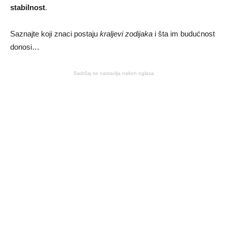
stabilnost
.
Saznajte koji znaci postaju
kraljevi zodijaka
i šta im budućnost
donosi…
Sadržaj se nastavlja nakon oglasa