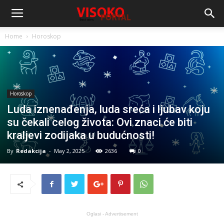
Home
Horoskop
Horoskop
Luda iznenađenja, luda sreća i ljubav koju
su čekali celog života: Ovi znaci će biti
kraljevi zodijaka u budućnosti!
By
Redakcija
-
May 2, 2025
2636
0
Oglasi - Advertisement