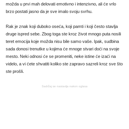
možda u prvi mah delovati emotivno i intenzivno, ali će vrlo
brzo postati jasno da je sve imalo svoju svrhu.
Rak je znak koji duboko oseća, koji pamti i koji često stavlja
druge ispred sebe. Zbog toga ste kroz život mnogo puta nosili
teret emocija koje možda nisu bile samo vaše. Ipak, sudbina
sada donosi trenutke u kojima će mnoge stvari doći na svoje
mesto. Neki odnosi će se promeniti, neke istine će izaći na
videlo, a vi ćete shvatiti koliko ste zapravo sazreli kroz sve što
ste prošli.
Sadržaj se nastavlja nakon oglasa