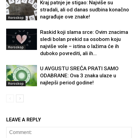
Kraj patnje je stigao: Najviše su
stradali, ali od danas sudbina konačno
nagrađuje ove znake!
Horoskop
Raskid koji slama srce: Ovim znacima
sledi bolan prekid sa osobom koju
najviše vole – istina o lažima će ih
Horoskop
duboko povrediti, ali ih...
U AVGUSTU SREĆA PRATI SAMO
ODABRANE: Ova 3 znaka ulaze u
najlepši period godine!
Horoskop
LEAVE A REPLY