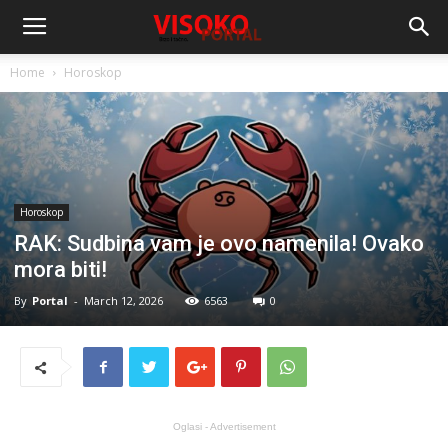
Home
Horoskop
Horoskop
RAK: Sudbina vam je ovo namenila! Ovako
mora biti!
By
Portal
-
March 12, 2026
6563
0
Oglasi - Advertisement