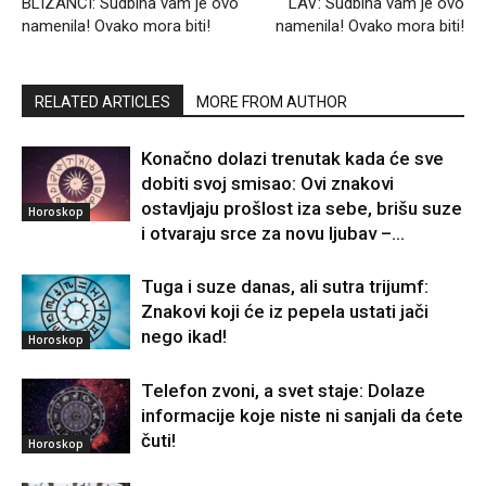
BLIZANCI: Sudbina vam je ovo
LAV: Sudbina vam je ovo
namenila! Ovako mora biti!
namenila! Ovako mora biti!
RELATED ARTICLES
MORE FROM AUTHOR
Konačno dolazi trenutak kada će sve
dobiti svoj smisao: Ovi znakovi
ostavljaju prošlost iza sebe, brišu suze
Horoskop
i otvaraju srce za novu ljubav –...
Tuga i suze danas, ali sutra trijumf:
Znakovi koji će iz pepela ustati jači
nego ikad!
Horoskop
Telefon zvoni, a svet staje: Dolaze
informacije koje niste ni sanjali da ćete
čuti!
Horoskop