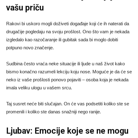
vašu priču
Rakovi bi uskoro mogli doživeti događaje koji će ih naterati da
drugačije pogledaju na svoju prošlost. Ono što vam je nekada
izgledalo kao razočaranje ili gubitak sada bi moglo dobiti
potpuno novo značenje.
Sudbina često vraća neke situacije ili ljude u naš život kako
bismo konačno razumeli lekciju koju nose. Moguće je da će se
neko iz vaše prošlosti ponovo pojaviti – osoba koja je nekada
imala veliku ulogu u vašem srcu.
Taj susret neće biti slučajan. On će vas podsetiti koliko ste se
promenili i koliko ste danas snažniji nego ranije.
Ljubav: Emocije koje se ne mogu