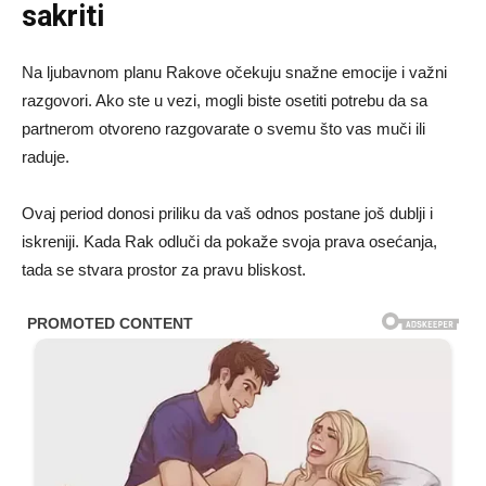
sakriti
Na ljubavnom planu Rakove očekuju snažne emocije i važni
razgovori. Ako ste u vezi, mogli biste osetiti potrebu da sa
partnerom otvoreno razgovarate o svemu što vas muči ili
raduje.
Ovaj period donosi priliku da vaš odnos postane još dublji i
iskreniji. Kada Rak odluči da pokaže svoja prava osećanja,
tada se stvara prostor za pravu bliskost.