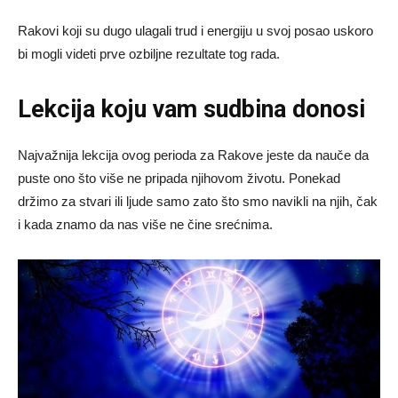
Rakovi koji su dugo ulagali trud i energiju u svoj posao uskoro
bi mogli videti prve ozbiljne rezultate tog rada.
Lekcija koju vam sudbina donosi
Najvažnija lekcija ovog perioda za Rakove jeste da nauče da
puste ono što više ne pripada njihovom životu. Ponekad
držimo za stvari ili ljude samo zato što smo navikli na njih, čak
i kada znamo da nas više ne čine srećnima.