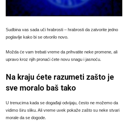
Sudbina vas sada uči hrabrosti – hrabrosti da zatvorite jedno
poglavlje kako bi se otvorilo novo.
Možda će vam trebati vreme da prihvatite neke promene, ali
upravo kroz njih pronaći ćete novu snagu i jasnoću.
Na kraju ćete razumeti zašto je
sve moralo baš tako
U trenucima kada se događaji odvijaju, često ne možemo da
vidimo širu sliku. Ali vreme uvek pokaže zašto su neke stvari
morale da se dogode.