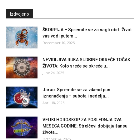
Izdvojeno
ŠKORPIJA – Spremite se za nagli obrt: Život
vas vodi putem...
December 10, 2025
NEVIDLJIVA RUKA SUDBINE OKREĆE TOČAK
ŽIVOTA: Kolo sreće se okreće u...
June 24, 2025
Jarac: Spremite se za vikend pun
iznenađenja – subota i nedelja...
April 18, 2025
VELIKI HOROSKOP ZA POSLEDNJA DVA
MESECA GODINE: Strelčevi dobijaju šansu
života...
October 24, 2025