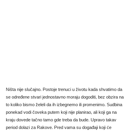
Ništa nije slučajno. Postoje trenuci u životu kada shvatimo da
se određene stvari jednostavno moraju dogoditi, bez obzira na
to koliko bismo želeli da ih izbegnemo ili promenimo. Sudbina
ponekad vodi čoveka putem koji nije planirao, ali koji ga na
kraju dovede tačno tamo gde treba da bude. Upravo takav
period dolazi za Rakove. Pred vama su događaji koji će