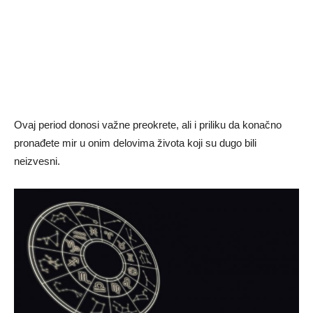
Ovaj period donosi važne preokrete, ali i priliku da konačno
pronađete mir u onim delovima života koji su dugo bili
neizvesni.