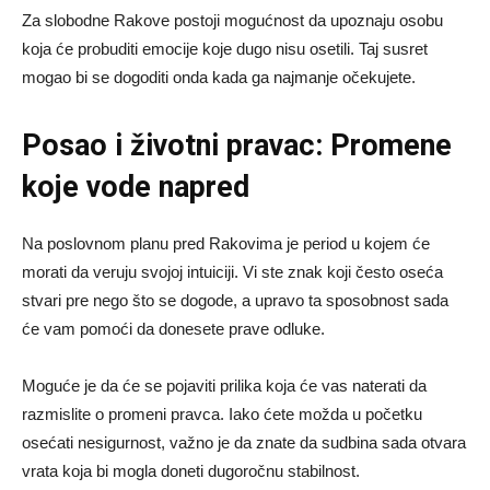
Za slobodne Rakove postoji mogućnost da upoznaju osobu
koja će probuditi emocije koje dugo nisu osetili. Taj susret
mogao bi se dogoditi onda kada ga najmanje očekujete.
Posao i životni pravac: Promene
koje vode napred
Na poslovnom planu pred Rakovima je period u kojem će
morati da veruju svojoj intuiciji. Vi ste znak koji često oseća
stvari pre nego što se dogode, a upravo ta sposobnost sada
će vam pomoći da donesete prave odluke.
Moguće je da će se pojaviti prilika koja će vas naterati da
razmislite o promeni pravca. Iako ćete možda u početku
osećati nesigurnost, važno je da znate da sudbina sada otvara
vrata koja bi mogla doneti dugoročnu stabilnost.