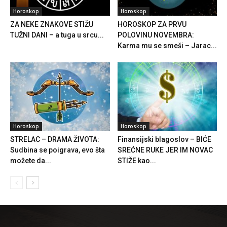
Horoskop
Horoskop
ZA NEKE ZNAKOVE STIŽU
HOROSKOP ZA PRVU
TUŽNI DANI – a tuga u srcu...
POLOVINU NOVEMBRA:
Karma mu se smeši – Jarac...
Horoskop
Horoskop
STRELAC – DRAMA ŽIVOTA:
Finansijski blagoslov – BIĆE
Sudbina se poigrava, evo šta
SREĆNE RUKE JER IM NOVAC
možete da...
STIŽE kao...