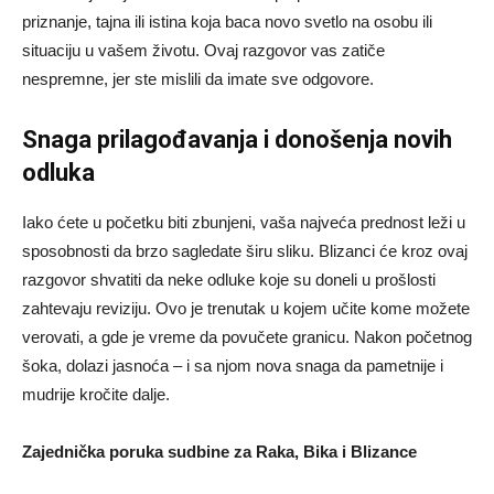
priznanje, tajna ili istina koja baca novo svetlo na osobu ili
situaciju u vašem životu. Ovaj razgovor vas zatiče
nespremne, jer ste mislili da imate sve odgovore.
Snaga prilagođavanja i donošenja novih
odluka
Iako ćete u početku biti zbunjeni, vaša najveća prednost leži u
sposobnosti da brzo sagledate širu sliku. Blizanci će kroz ovaj
razgovor shvatiti da neke odluke koje su doneli u prošlosti
zahtevaju reviziju. Ovo je trenutak u kojem učite kome možete
verovati, a gde je vreme da povučete granicu. Nakon početnog
šoka, dolazi jasnoća – i sa njom nova snaga da pametnije i
mudrije kročite dalje.
Zajednička poruka sudbine za Raka, Bika i Blizance