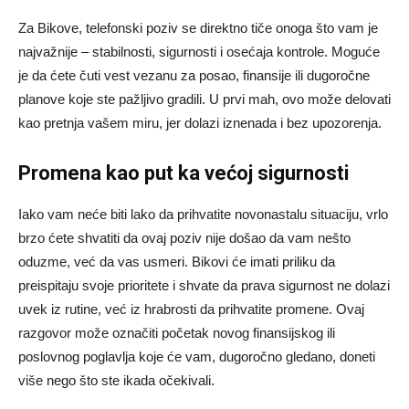
Za Bikove, telefonski poziv se direktno tiče onoga što vam je
najvažnije – stabilnosti, sigurnosti i osećaja kontrole. Moguće
je da ćete čuti vest vezanu za posao, finansije ili dugoročne
planove koje ste pažljivo gradili. U prvi mah, ovo može delovati
kao pretnja vašem miru, jer dolazi iznenada i bez upozorenja.
Promena kao put ka većoj sigurnosti
Iako vam neće biti lako da prihvatite novonastalu situaciju, vrlo
brzo ćete shvatiti da ovaj poziv nije došao da vam nešto
oduzme, već da vas usmeri. Bikovi će imati priliku da
preispitaju svoje prioritete i shvate da prava sigurnost ne dolazi
uvek iz rutine, već iz hrabrosti da prihvatite promene. Ovaj
razgovor može označiti početak novog finansijskog ili
poslovnog poglavlja koje će vam, dugoročno gledano, doneti
više nego što ste ikada očekivali.