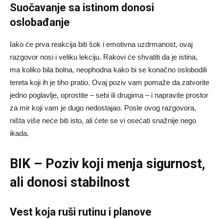
Suočavanje sa istinom donosi
oslobađanje
Iako će prva reakcija biti šok i emotivna uzdrmanost, ovaj
razgovor nosi i veliku lekciju. Rakovi će shvatiti da je istina,
ma koliko bila bolna, neophodna kako bi se konačno oslobodili
tereta koji ih je tiho pratio. Ovaj poziv vam pomaže da zatvorite
jedno poglavlje, oprostite – sebi ili drugima – i napravite prostor
za mir koji vam je dugo nedostajao. Posle ovog razgovora,
ništa više neće biti isto, ali ćete se vi osećati snažnije nego
ikada.
BIK – Poziv koji menja sigurnost,
ali donosi stabilnost
Vest koja ruši rutinu i planove