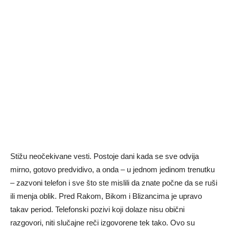
Stižu neočekivane vesti. Postoje dani kada se sve odvija
mirno, gotovo predvidivo, a onda – u jednom jedinom trenutku
– zazvoni telefon i sve što ste mislili da znate počne da se ruši
ili menja oblik. Pred Rakom, Bikom i Blizancima je upravo
takav period. Telefonski pozivi koji dolaze nisu obični
razgovori, niti slučajne reči izgovorene tek tako. Ovo su