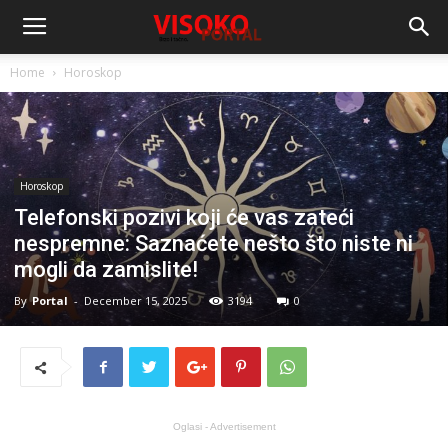
Home
Horoskop
Horoskop
Telefonski pozivi koji će vas zateći
nespremne: Saznaćete nešto što niste ni
mogli da zamislite!
By
Portal
-
December 15, 2025
3194
0
Oglasi - Advertisement