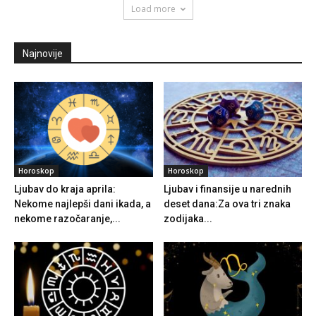
Load more
Najnovije
Horoskop
Horoskop
Ljubav do kraja aprila:
Ljubav i finansije u narednih
Nekome najlepši dani ikada, a
deset dana:Za ova tri znaka
nekome razočaranje,...
zodijaka...