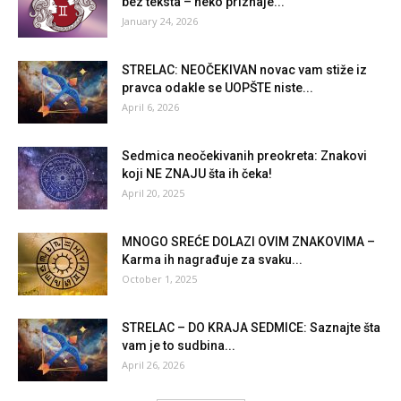
bez teksta – neko priznaje...
January 24, 2026
STRELAC: NEOČEKIVAN novac vam stiže iz
pravca odakle se UOPŠTE niste...
April 6, 2026
Sedmica neočekivanih preokreta: Znakovi
koji NE ZNAJU šta ih čeka!
April 20, 2025
MNOGO SREĆE DOLAZI OVIM ZNAKOVIMA –
Karma ih nagrađuje za svaku...
October 1, 2025
STRELAC – DO KRAJA SEDMICE: Saznajte šta
vam je to sudbina...
April 26, 2026