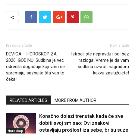
Previous article
Next article
DEVICA – HOROSKOP ZA
Istrpeli ste nepravdu i bol bez
2026. GODINU: Sudbina je već
razloga: Vreme je da vam
odredila događaje koji vam se
sudbina uzvrati nagradom
spremaju, saznajte šta vas to
kakvu zaslužujete!
čeka!
RELATED ARTICLES
MORE FROM AUTHOR
Konačno dolazi trenutak kada će sve
dobiti svoj smisao: Ovi znakovi
ostavljaju prošlost iza sebe, brišu suze
Horoskop