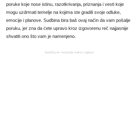
poruke koje nose istinu, razotkrivanja, priznanja i vesti koje
mogu uzdrmati temelje na kojima ste gradili svoje odluke,
emocije i planove. Sudbina bira baš ovaj način da vam pošalje
poruku, jer zna da ćete upravo kroz izgovorenu reč najjasnije
shvatiti ono što vam je namenjeno.
Sadržaj se nastavlja nakon oglasa