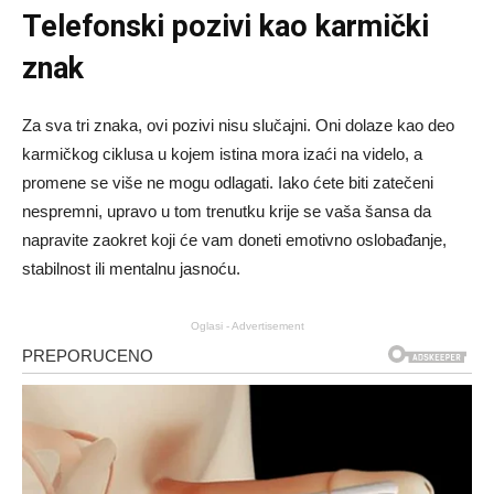
Telefonski pozivi kao karmički
znak
Za sva tri znaka, ovi pozivi nisu slučajni. Oni dolaze kao deo
karmičkog ciklusa u kojem istina mora izaći na videlo, a
promene se više ne mogu odlagati. Iako ćete biti zatečeni
nespremni, upravo u tom trenutku krije se vaša šansa da
napravite zaokret koji će vam doneti emotivno oslobađanje,
stabilnost ili mentalnu jasnoću.
Oglasi - Advertisement