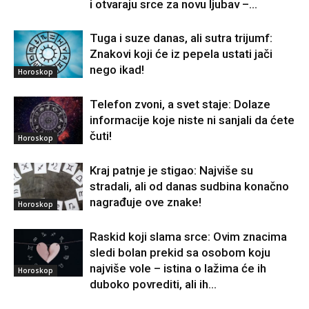
i otvaraju srce za novu ljubav –...
Tuga i suze danas, ali sutra trijumf:
Znakovi koji će iz pepela ustati jači
nego ikad!
Horoskop
Telefon zvoni, a svet staje: Dolaze
informacije koje niste ni sanjali da ćete
čuti!
Horoskop
Kraj patnje je stigao: Najviše su
stradali, ali od danas sudbina konačno
nagrađuje ove znake!
Horoskop
Raskid koji slama srce: Ovim znacima
sledi bolan prekid sa osobom koju
najviše vole – istina o lažima će ih
Horoskop
duboko povrediti, ali ih...