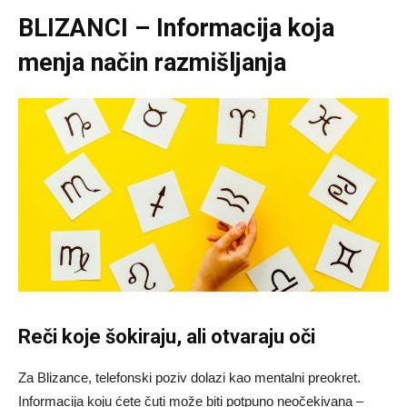
BLIZANCI – Informacija koja
menja način razmišljanja
Reči koje šokiraju, ali otvaraju oči
Za Blizance, telefonski poziv dolazi kao mentalni preokret.
Informacija koju ćete čuti može biti potpuno neočekivana –