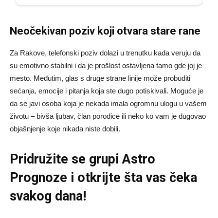
Neočekivan poziv koji otvara stare rane
Za Rakove, telefonski poziv dolazi u trenutku kada veruju da
su emotivno stabilni i da je prošlost ostavljena tamo gde joj je
mesto. Međutim, glas s druge strane linije može probuditi
sećanja, emocije i pitanja koja ste dugo potiskivali. Moguće je
da se javi osoba koja je nekada imala ogromnu ulogu u vašem
životu – bivša ljubav, član porodice ili neko ko vam je dugovao
objašnjenje koje nikada niste dobili.
Pridružite se grupi
Astro
Prognoze
i otkrijte šta vas čeka
svakog dana!