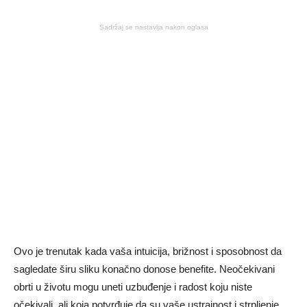
Sadržaj se nastavlja nakon oglasa
Ovo je trenutak kada vaša intuicija, brižnost i sposobnost da
sagledate širu sliku konačno donose benefite. Neočekivani
obrti u životu mogu uneti uzbuđenje i radost koju niste
očekivali, ali koja potvrđuje da su vaše ustrajnost i strpljenje