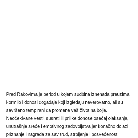
Pred Rakovima je period u kojem sudbina iznenada preuzima
kormilo i donosi događaje koji izgledaju neverovatno, ali su
savršeno tempirani da promene vaš život na bolje.
Neočekivane vesti, susreti ili prilike donose osećaj olakšanja,
unutrašnje sreće i emotivnog zadovoljstva jer konačno dolazi
priznanje i nagrada za sav trud, strpljenje i posvećenost.