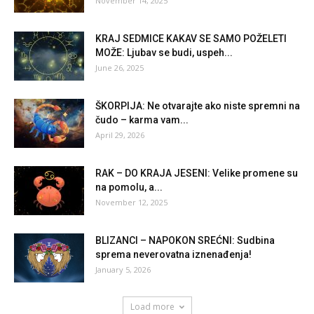
November 14, 2025
KRAJ SEDMICE KAKAV SE SAMO POŽELETI
MOŽE: Ljubav se budi, uspeh...
June 26, 2025
ŠKORPIJA: Ne otvarajte ako niste spremni na
čudo – karma vam...
April 29, 2026
RAK – DO KRAJA JESENI: Velike promene su
na pomolu, a...
November 12, 2025
BLIZANCI – NAPOKON SREĆNI: Sudbina
sprema neverovatna iznenađenja!
January 5, 2026
Load more