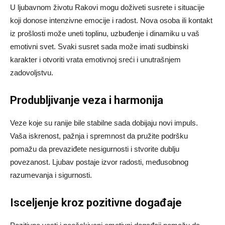
U ljubavnom životu Rakovi mogu doživeti susrete i situacije
koji donose intenzivne emocije i radost. Nova osoba ili kontakt
iz prošlosti može uneti toplinu, uzbuđenje i dinamiku u vaš
emotivni svet. Svaki susret sada može imati sudbinski
karakter i otvoriti vrata emotivnoj sreći i unutrašnjem
zadovoljstvu.
Produbljivanje veza i harmonija
Veze koje su ranije bile stabilne sada dobijaju novi impuls.
Vaša iskrenost, pažnja i spremnost da pružite podršku
pomažu da prevaziđete nesigurnosti i stvorite dublju
povezanost. Ljubav postaje izvor radosti, međusobnog
razumevanja i sigurnosti.
Isceljenje kroz pozitivne događaje