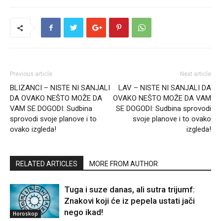
Previous article
Next article
BLIZANCI – NISTE NI SANJALI
LAV – NISTE NI SANJALI DA
DA OVAKO NEŠTO MOŽE DA
OVAKO NEŠTO MOŽE DA VAM
VAM SE DOGODI: Sudbina
SE DOGODI: Sudbina sprovodi
sprovodi svoje planove i to
svoje planove i to ovako
ovako izgleda!
izgleda!
RELATED ARTICLES
MORE FROM AUTHOR
Tuga i suze danas, ali sutra trijumf:
Znakovi koji će iz pepela ustati jači
nego ikad!
Horoskop