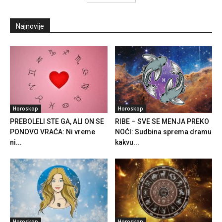
Najnovije
Horoskop
Horoskop
PREBOLELI STE GA, ALI ON SE
RIBE – SVE SE MENJA PREKO
PONOVO VRAĆA: Ni vreme
NOĆI: Sudbina sprema dramu
ni...
kakvu...
Horoskop
Horoskop