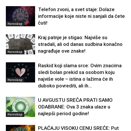
Telefon zvoni, a svet staje: Dolaze
informacije koje niste ni sanjali da ćete
čuti!
Horoskop
Kraj patnje je stigao: Najviše su
stradali, ali od danas sudbina konačno
nagrađuje ove znake!
Horoskop
Raskid koji slama srce: Ovim znacima
sledi bolan prekid sa osobom koju
najviše vole – istina o lažima će ih
Horoskop
duboko povrediti, ali ih...
U AVGUSTU SREĆA PRATI SAMO
ODABRANE: Ova 3 znaka ulaze u
najlepši period godine!
Horoskop
PLAĆAJU VISOKU CENU SREĆE: Put