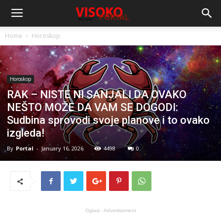
Home
Horoskop
Horoskop
RAK – NISTE NI SANJALI DA OVAKO
NEŠTO MOŽE DA VAM SE DOGODI:
Sudbina sprovodi svoje planove i to ovako
izgleda!
By
Portal
-
January 16, 2026
4498
0
Oglasi - Advertisement