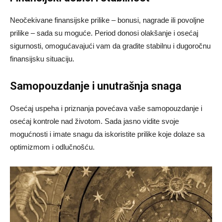
Neočekivane finansijske prilike – bonusi, nagrade ili povoljne
prilike – sada su moguće. Period donosi olakšanje i osećaj
sigurnosti, omogućavajući vam da gradite stabilnu i dugoročnu
finansijsku situaciju.
Samopouzdanje i unutrašnja snaga
Osećaj uspeha i priznanja povećava vaše samopouzdanje i
osećaj kontrole nad životom. Sada jasno vidite svoje
mogućnosti i imate snagu da iskoristite prilike koje dolaze sa
optimizmom i odlučnošću.