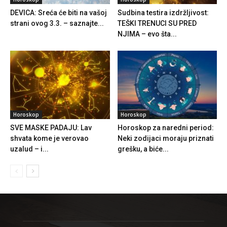
DEVICA: Sreća će biti na vašoj
Sudbina testira izdržljivost:
strani ovog 3.3. – saznajte...
TEŠKI TRENUCI SU PRED
NJIMA – evo šta...
Horoskop
Horoskop
SVE MASKE PADAJU: Lav
Horoskop za naredni period:
shvata kome je verovao
Neki zodijaci moraju priznati
uzalud – i...
grešku, a biće...