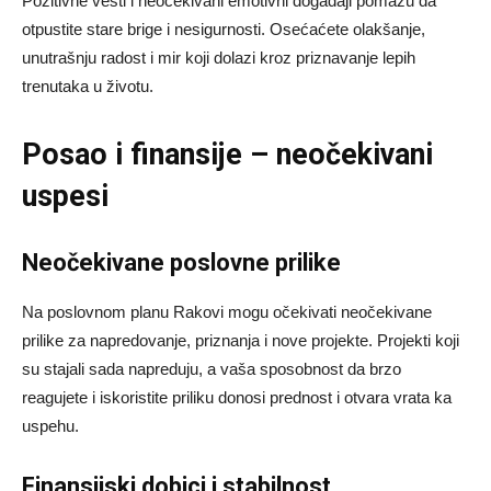
Pozitivne vesti i neočekivani emotivni događaji pomažu da
otpustite stare brige i nesigurnosti. Osećaćete olakšanje,
unutrašnju radost i mir koji dolazi kroz priznavanje lepih
trenutaka u životu.
Posao i finansije – neočekivani
uspesi
Neočekivane poslovne prilike
Na poslovnom planu Rakovi mogu očekivati neočekivane
prilike za napredovanje, priznanja i nove projekte. Projekti koji
su stajali sada napreduju, a vaša sposobnost da brzo
reagujete i iskoristite priliku donosi prednost i otvara vrata ka
uspehu.
Finansijski dobici i stabilnost