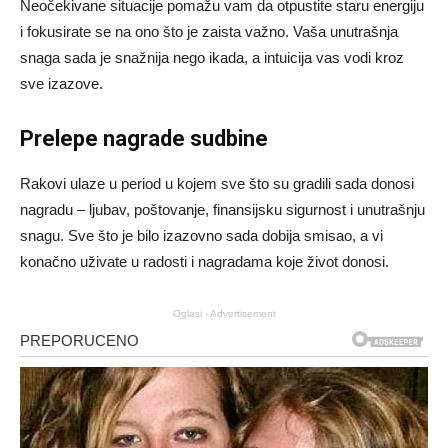
Neočekivane situacije pomažu vam da otpustite staru energiju
i fokusirate se na ono što je zaista važno. Vaša unutrašnja
snaga sada je snažnija nego ikada, a intuicija vas vodi kroz
sve izazove.
Prelepe nagrade sudbine
Rakovi ulaze u period u kojem sve što su gradili sada donosi
nagradu – ljubav, poštovanje, finansijsku sigurnost i unutrašnju
snagu. Sve što je bilo izazovno sada dobija smisao, a vi
konačno uživate u radosti i nagradama koje život donosi.
Oglasi - Advertisement