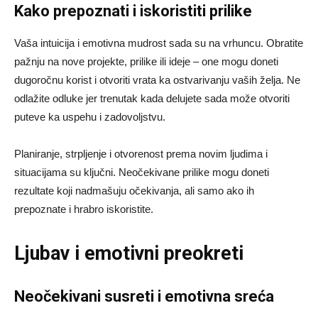
Kako prepoznati i iskoristiti prilike
Vaša intuicija i emotivna mudrost sada su na vrhuncu. Obratite
pažnju na nove projekte, prilike ili ideje – one mogu doneti
dugoročnu korist i otvoriti vrata ka ostvarivanju vaših želja. Ne
odlažite odluke jer trenutak kada delujete sada može otvoriti
puteve ka uspehu i zadovoljstvu.
Planiranje, strpljenje i otvorenost prema novim ljudima i
situacijama su ključni. Neočekivane prilike mogu doneti
rezultate koji nadmašuju očekivanja, ali samo ako ih
prepoznate i hrabro iskoristite.
Ljubav i emotivni preokreti
Neočekivani susreti i emotivna sreća