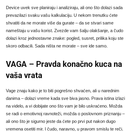
Device uvek sve planiraju i analiziraju, ali ono što dolazi sada
prevazilazi svaku vašu kalkulaciju. U nekom trenutku ćete
shvatiti da ne morate više da gurate – da se stvari same
nameštaju u vašu korist. Zvezde vam šalju olakšanje, a čudo
dolazi kroz jednostavne znake: pogled, susret, prilika koju ste
skoro odbacili. Sada ništa ne morate – sve ide samo.
VAGA – Pravda konačno kuca na
vaša vrata
Vage znaju kako je to biti pogrešno shvaćen, ali u narednim
danima – dolazi vreme kada sve biva jasno. Prava istina izlazi
na videlo, a vi dobijate ono što vam je bilo uskraćeno. Možda
se radi o emotivnoj ravnoteži, možda o poslovnom priznanju –
ali ono što je sigurno jeste da ćete po prvi put nakon dugo
vremena osetiti mir. I čudo, naravno, u pravom smislu te reči.