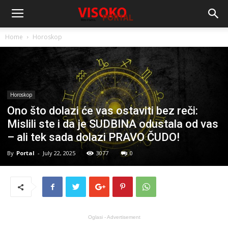
Home
Horoskop
Horoskop
Ono što dolazi će vas ostaviti bez reči:
Mislili ste i da je SUDBINA odustala od vas
– ali tek sada dolazi PRAVO ČUDO!
By
Portal
-
July 22, 2025
3077
0
Oglasi - Advertisement