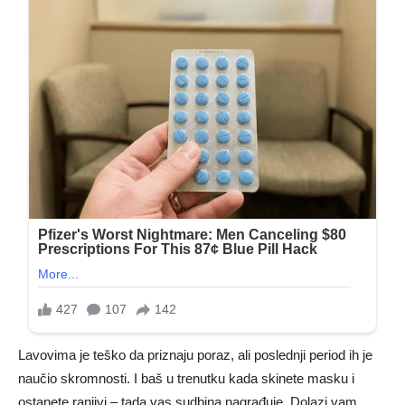
Lavovima je teško da priznaju poraz, ali poslednji period ih je
naučio skromnosti. I baš u trenutku kada skinete masku i
ostanete ranjivi – tada vas sudbina nagrađuje. Dolazi vam