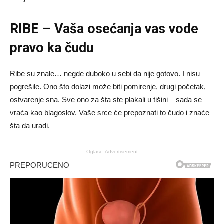
RIBE – Vaša osećanja vas vode
pravo ka čudu
Ribe su znale… negde duboko u sebi da nije gotovo. I nisu
pogrešile. Ono što dolazi može biti pomirenje, drugi početak,
ostvarenje sna. Sve ono za šta ste plakali u tišini – sada se
vraća kao blagoslov. Vaše srce će prepoznati to čudo i znaće
šta da uradi.
Oglasi - Advertisement