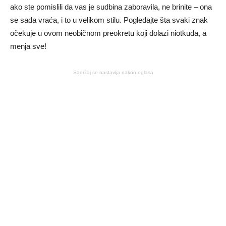
ako ste pomislili da vas je sudbina zaboravila, ne brinite – ona
se sada vraća, i to u velikom stilu. Pogledajte šta svaki znak
očekuje u ovom neobičnom preokretu koji dolazi niotkuda, a
menja sve!
Sadržaj se nastavlja nakon oglasa