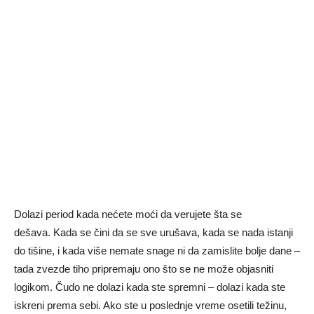
Dolazi period kada nećete moći da verujete šta se
dešava. Kada se čini da se sve urušava, kada se nada istanji
do tišine, i kada više nemate snage ni da zamislite bolje dane –
tada zvezde tiho pripremaju ono što se ne može objasniti
logikom. Čudo ne dolazi kada ste spremni – dolazi kada ste
iskreni prema sebi. Ako ste u poslednje vreme osetili težinu,