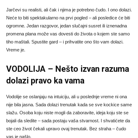
Jarčevi su realisti, ali čak i njima je potrebno čudo. I ono dolazi.
Neće to biti spektakularno na prvi pogled – ali posledice će biti
ogromne. Jedan razgovor, jedan slučajni susret ili iznenadna
promena plana može vas dovesti do života o kojem ste samo
tiho maštali. Spustite gard – i prihvatite ono što vam dolazi.
Vreme je.
VODOLIJA – Nešto izvan razuma
dolazi pravo ka vama
Vodolije se oslanjaju na intuiciju, ali u poslednje vreme ni ona
nije bila jasna. Sada dolazi trenutak kada se sve kockice same
slažu. Osoba koju niste mogli da zaboravite, ideja koju ste se
bojali da sledite – sada postaju vaša stvarnost. I shvatićete da
ste ceo život čekali upravo ovaj trenutak. Bez straha – čudo
vas je našlo.