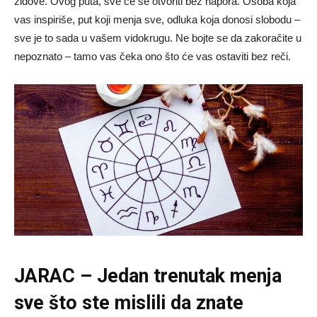
zidove. Ovog puta, sve će se otvoriti bez napora. Osoba koja
vas inspiriše, put koji menja sve, odluka koja donosi slobodu –
sve je to sada u vašem vidokrugu. Ne bojte se da zakoračite u
nepoznato – tamo vas čeka ono što će vas ostaviti bez reči.
JARAC – Jedan trenutak menja
sve što ste mislili da znate