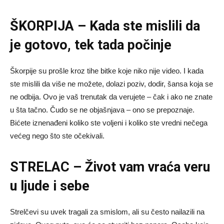
ŠKORPIJA – Kada ste mislili da
je gotovo, tek tada počinje
Škorpije su prošle kroz tihe bitke koje niko nije video. I kada
ste mislili da više ne možete, dolazi poziv, dodir, šansa koja se
ne odbija. Ovo je vaš trenutak da verujete – čak i ako ne znate
u šta tačno. Čudo se ne objašnjava – ono se prepoznaje.
Bićete iznenađeni koliko ste voljeni i koliko ste vredni nečega
većeg nego što ste očekivali.
STRELAC – Život vam vraća veru
u ljude i sebe
Strelčevi su uvek tragali za smislom, ali su često nailazili na