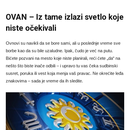
OVAN – Iz tame izlazi svetlo koje
niste očekivali
Ovnovi su navikli da se bore sami, ali u poslednje vreme sve
borbe kao da su bile uzaludne. Ipak, čudo je već na putu.
Bićete pozvani na mesto koje niste planirali, reći ćete „da“ na
nešto što biste inače odbili – i upravo tu vas čeka sudbinski
susret, poruka ili vest koja menja vaš pravac. Ne okrećite leđa
znakovima – sada je vreme da ih sledite.