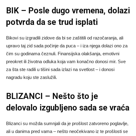
BIK – Posle dugo vremena, dolazi
potvrda da se trud isplati
Bikovi su izgradili zidove da bi se zaštitili od razočaranja, ali
upravo taj zid sada počinje da puca – i iza njega dolazi ono za
čim su godinama čeznuli. Finansijska olakšanja, emotivni
preokret ili životna odluka koja vam konačno donosi mir. Sve
za šta ste radili u tišini sada izlazi na svetlost – i donosi
nagradu koju ste zaslužili.
BLIZANCI – Nešto što je
delovalo izgubljeno sada se vraća
Blizanci su možda sumnjali da je prošlost zatvoreno poglavlje,
ali u danima pred vama – nešto neočekivano iz te prošlosti se