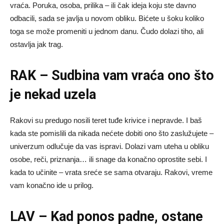
vraća. Poruka, osoba, prilika – ili čak ideja koju ste davno
odbacili, sada se javlja u novom obliku. Bićete u šoku koliko
toga se može promeniti u jednom danu. Čudo dolazi tiho, ali
ostavlja jak trag.
RAK – Sudbina vam vraća ono što
je nekad uzela
Rakovi su predugo nosili teret tuđe krivice i nepravde. I baš
kada ste pomislili da nikada nećete dobiti ono što zaslužujete –
univerzum odlučuje da vas ispravi. Dolazi vam uteha u obliku
osobe, reči, priznanja… ili snage da konačno oprostite sebi. I
kada to učinite – vrata sreće se sama otvaraju. Rakovi, vreme
vam konačno ide u prilog.
LAV – Kad ponos padne, ostane