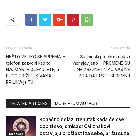
Previous article
Next article
NEŠTO VELIKO SE SPREMA –
Sudbinski preokret dolazi
telefon zazvoni kad to
nenajavljeno – PROMENE SU
NAJMANJE OČEKUJETE, a
NEIZBEŽNE I NIKO VAS NE
DUGO PRIŽELJKIVANA
PITA DA LI STE SPREMNI!
PRILIKA je TU!
RELATED ARTICLES
MORE FROM AUTHOR
Konačno dolazi trenutak kada će sve
dobiti svoj smisao: Ovi znakovi
ostavljaju prošlost iza sebe, brišu suze
Horoskop