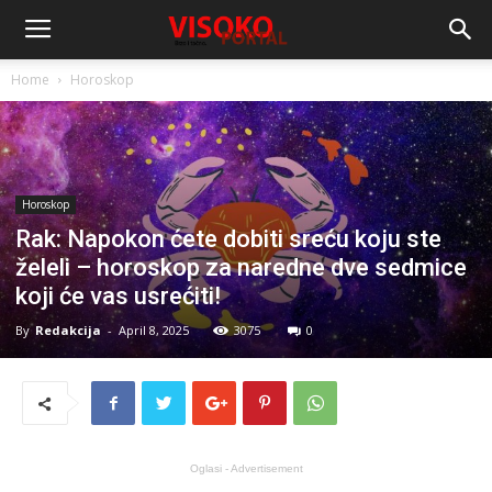
Home
Horoskop
Horoskop
Rak: Napokon ćete dobiti sreću koju ste
želeli – horoskop za naredne dve sedmice
koji će vas usrećiti!
By
Redakcija
-
April 8, 2025
3075
0
Oglasi - Advertisement