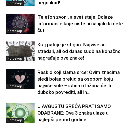
nego ikad!
Horoskop
Telefon zvoni, a svet staje: Dolaze
informacije koje niste ni sanjali da ćete
čuti!
Horoskop
Kraj patnje je stigao: Najviše su
stradali, ali od danas sudbina konačno
nagrađuje ove znake!
Horoskop
Raskid koji slama srce: Ovim znacima
sledi bolan prekid sa osobom koju
najviše vole – istina o lažima će ih
Horoskop
duboko povrediti, ali ih...
U AVGUSTU SREĆA PRATI SAMO
ODABRANE: Ova 3 znaka ulaze u
najlepši period godine!
Horoskop