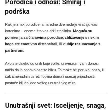
Porodica i odnosi: Smiraj i
podrška
Rak je znak porodice, a naredne dve nedelje vraćaju vas
korenima – onome što vas drži stabilnim.
Moguća su
pomirenja sa članovima porodice, zbližavanje s nekim
koga ste emotivno distancirali, ili dublje razumevanje s
partnerom.
Ako ste daleko od onih koje volite, univerzum vam donosi
način da ih ponovo osetite blizu. To može biti poruka, poziv, ili
čak iznenadni susret. Toplina doma i osećaj pripadnosti
postaće ključni deo vašeg unutrašnjeg mira.
Unutrašnji svet: Isceljenje, snaga,