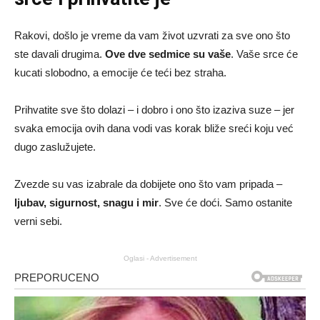
Rakovi, došlo je vreme da vam život uzvrati za sve ono što
ste davali drugima.
Ove dve sedmice su vaše
. Vaše srce će
kucati slobodno, a emocije će teći bez straha.
Prihvatite sve što dolazi – i dobro i ono što izaziva suze – jer
svaka emocija ovih dana vodi vas korak bliže sreći koju već
dugo zaslužujete.
Zvezde su vas izabrale da dobijete ono što vam pripada –
ljubav, sigurnost, snagu i mir
. Sve će doći. Samo ostanite
verni sebi.
Oglasi - Advertisement