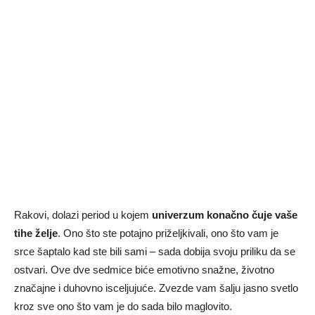
Rakovi, dolazi period u kojem
univerzum konačno čuje vaše
tihe želje
. Ono što ste potajno priželjkivali, ono što vam je
srce šaptalo kad ste bili sami – sada dobija svoju priliku da se
ostvari. Ove dve sedmice biće emotivno snažne, životno
značajne i duhovno isceljujuće. Zvezde vam šalju jasno svetlo
kroz sve ono što vam je do sada bilo maglovito.