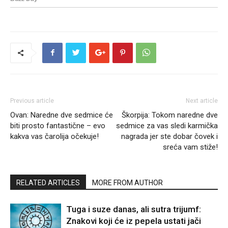
Previous article
Next article
Ovan: Naredne dve sedmice će
Škorpija: Tokom naredne dve
biti prosto fantastične – evo
sedmice za vas sledi karmička
kakva vas čarolija očekuje!
nagrada jer ste dobar čovek i
sreća vam stiže!
RELATED ARTICLES
MORE FROM AUTHOR
Tuga i suze danas, ali sutra trijumf:
Znakovi koji će iz pepela ustati jači