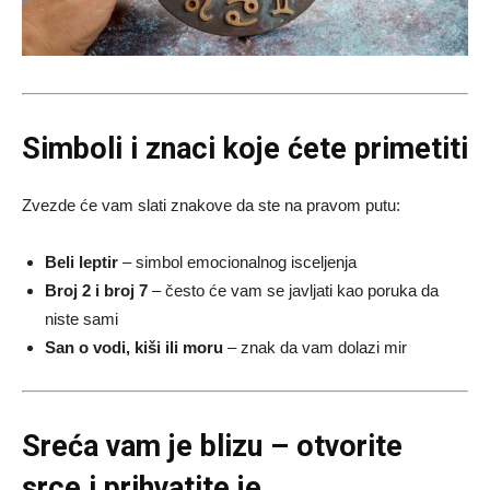
Simboli i znaci koje ćete primetiti
Zvezde će vam slati znakove da ste na pravom putu:
Beli leptir
– simbol emocionalnog isceljenja
Broj 2 i broj 7
– često će vam se javljati kao poruka da
niste sami
San o vodi, kiši ili moru
– znak da vam dolazi mir
Sreća vam je blizu – otvorite
srce i prihvatite je