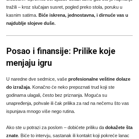
tražili – kroz slučajan susret, pogled preko stola, poruku u
kasnim satima.
Biće iskrena, jednostavna, i dirnuće vas u
najdublje slojeve duše.
Posao i finansije: Prilike koje
menjaju igru
U naredne dve sedmice, vaše
profesionalne veštine dolaze
do izražaja
. Konačno će neko prepoznati trud koji ste
godinama ulagali, često bez priznanja. Moguća su
unapređenja, pohvale ili čak prilika za rad na nečemu što vas
ispunjava mnogo više nego rutina.
Ako ste u potrazi za poslom – dobićete priliku da
dokažete šta
znate
. Biće to intervju, sastanak ili kontakt koji pokreće lanac