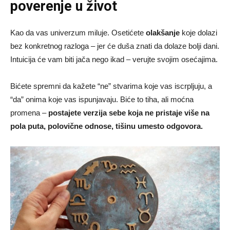
poverenje u život
Kao da vas univerzum miluje. Osetićete
olakšanje
koje dolazi
bez konkretnog razloga – jer će duša znati da dolaze bolji dani.
Intuicija će vam biti jača nego ikad – verujte svojim osećajima.
Bićete spremni da kažete “ne” stvarima koje vas iscrpljuju, a
“da” onima koje vas ispunjavaju. Biće to tiha, ali moćna
promena –
postajete verzija sebe koja ne pristaje više na
pola puta, polovične odnose, tišinu umesto odgovora.