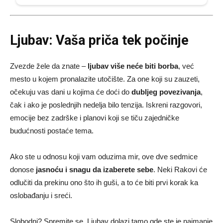
Ljubav: Vaša priča tek počinje
Zvezde žele da znate –
ljubav više neće biti borba
, već
mesto u kojem pronalazite utočište. Za one koji su zauzeti,
očekuju vas dani u kojima će doći do
dubljeg povezivanja
,
čak i ako je poslednjih nedelja bilo tenzija. Iskreni razgovori,
emocije bez zadrške i planovi koji se tiču zajedničke
budućnosti postaće tema.
Ako ste u odnosu koji vam oduzima mir, ove dve sedmice
donose
jasnoću i snagu da izaberete sebe
. Neki Rakovi će
odlučiti da prekinu ono što ih guši, a to će biti prvi korak ka
oslobađanju i sreći.
Slobodni? Spremite se. Ljubav dolazi tamo gde ste je najmanje