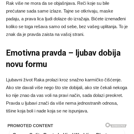
Rak više ne mora da se objašnjava. Reči koje su bile
prećutane sada same izlaze. Tajne se otkrivaju, maske
padaju, a prava lica ljudi dolaze do izražaja. Bićete iznenađeni
koliko se toga rešava samo od sebe, bez vašeg uplitanja. To je
znak da je pravda zaista na vašoj strani.
Emotivna pravda – ljubav dobija
novu formu
Ljubavni život Raka prolazi kroz snažno karmičko čišćenje.
Ako ste davali više nego što ste dobijali, ako ste čekali nekoga
ko nije znao da vas voli na pravi način, sada dolazi preokret.
Pravda u ljubavi znači da više nema jednostranih odnosa,
tišine koja boli i nade koja se ne ispunjava.