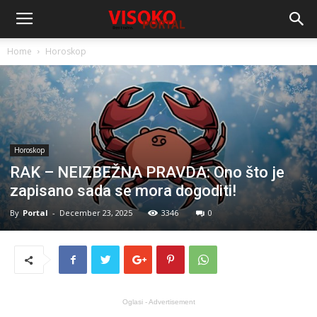
Home
Horoskop
Horoskop
RAK – NEIZBEŽNA PRAVDA: Ono što je
zapisano sada se mora dogoditi!
By
Portal
-
December 23, 2025
3346
0
Oglasi - Advertisement