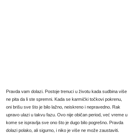
Pravda vam dolazi. Postoje trenuci u životu kada sudbina više
ne pita da li ste spremni. Kada se karmički točkovi pokrenu,
oni brišu sve što je bilo lažno, neiskreno i nepravedno. Rak
upravo ulazi u takvu fazu. Ovo nije običan period, već vreme u
kome se ispravlja sve ono što je dugo bilo pogrešno. Pravda
dolazi polako, ali sigurno, i niko je više ne može zaustaviti.