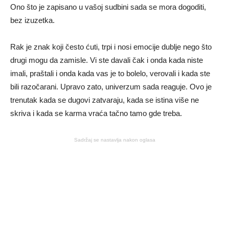
Ono što je zapisano u vašoj sudbini sada se mora dogoditi,
bez izuzetka.
Rak je znak koji često ćuti, trpi i nosi emocije dublje nego što
drugi mogu da zamisle. Vi ste davali čak i onda kada niste
imali, praštali i onda kada vas je to bolelo, verovali i kada ste
bili razočarani. Upravo zato, univerzum sada reaguje. Ovo je
trenutak kada se dugovi zatvaraju, kada se istina više ne
skriva i kada se karma vraća tačno tamo gde treba.
Sadržaj se nastavlja nakon oglasa