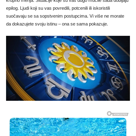
krupno menja. Situacije koje su vas dugo mučile sada dobijaju
epilog. Ljudi koji su vas povredili, potcenili ili iskoristili
suočavaju se sa sopstvenim postupcima. Vi više ne morate
da dokazujete svoju istinu – ona se sama pokazuje.