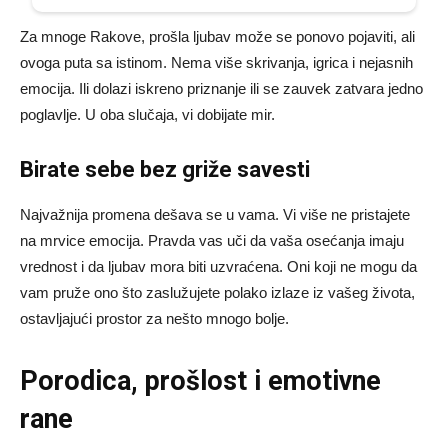
Za mnoge Rakove, prošla ljubav može se ponovo pojaviti, ali
ovoga puta sa istinom. Nema više skrivanja, igrica i nejasnih
emocija. Ili dolazi iskreno priznanje ili se zauvek zatvara jedno
poglavlje. U oba slučaja, vi dobijate mir.
Birate sebe bez griže savesti
Najvažnija promena dešava se u vama. Vi više ne pristajete
na mrvice emocija. Pravda vas uči da vaša osećanja imaju
vrednost i da ljubav mora biti uzvraćena. Oni koji ne mogu da
vam pruže ono što zaslužujete polako izlaze iz vašeg života,
ostavljajući prostor za nešto mnogo bolje.
Porodica, prošlost i emotivne
rane