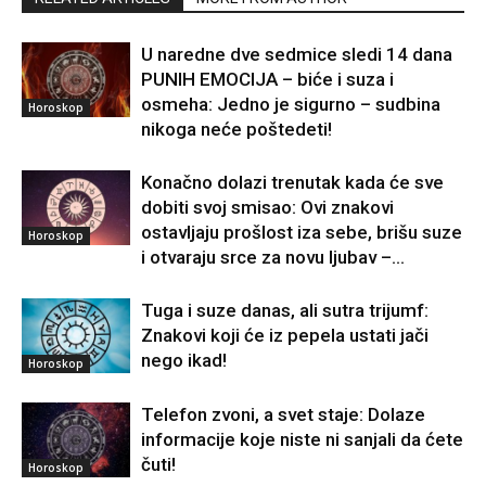
U naredne dve sedmice sledi 14 dana
PUNIH EMOCIJA – biće i suza i
osmeha: Jedno je sigurno – sudbina
Horoskop
nikoga neće poštedeti!
Konačno dolazi trenutak kada će sve
dobiti svoj smisao: Ovi znakovi
ostavljaju prošlost iza sebe, brišu suze
Horoskop
i otvaraju srce za novu ljubav –...
Tuga i suze danas, ali sutra trijumf:
Znakovi koji će iz pepela ustati jači
nego ikad!
Horoskop
Telefon zvoni, a svet staje: Dolaze
informacije koje niste ni sanjali da ćete
čuti!
Horoskop