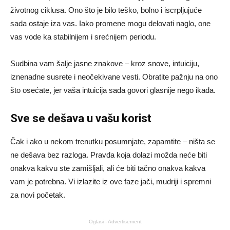
životnog ciklusa. Ono što je bilo teško, bolno i iscrpljujuće
sada ostaje iza vas. Iako promene mogu delovati naglo, one
vas vode ka stabilnijem i srećnijem periodu.
Sudbina vam šalje jasne znakove – kroz snove, intuiciju,
iznenadne susrete i neočekivane vesti. Obratite pažnju na ono
što osećate, jer vaša intuicija sada govori glasnije nego ikada.
Sve se dešava u vašu korist
Čak i ako u nekom trenutku posumnjate, zapamtite – ništa se
ne dešava bez razloga. Pravda koja dolazi možda neće biti
onakva kakvu ste zamišljali, ali će biti tačno onakva kakva
vam je potrebna. Vi izlazite iz ove faze jači, mudriji i spremni
za novi početak.
Oglasi - Advertisement