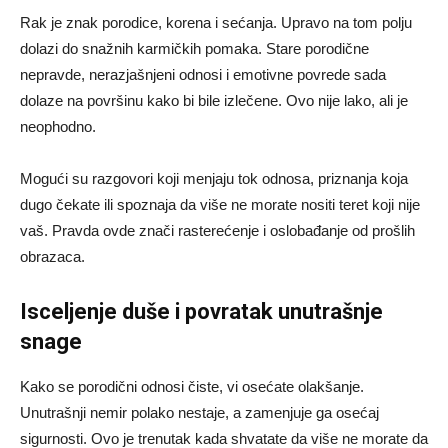
Rak je znak porodice, korena i sećanja. Upravo na tom polju
dolazi do snažnih karmičkih pomaka. Stare porodične
nepravde, nerazjašnjeni odnosi i emotivne povrede sada
dolaze na površinu kako bi bile izlečene. Ovo nije lako, ali je
neophodno.
Mogući su razgovori koji menjaju tok odnosa, priznanja koja
dugo čekate ili spoznaja da više ne morate nositi teret koji nije
vaš. Pravda ovde znači rasterećenje i oslobađanje od prošlih
obrazaca.
Isceljenje duše i povratak unutrašnje
snage
Kako se porodični odnosi čiste, vi osećate olakšanje.
Unutrašnji nemir polako nestaje, a zamenjuje ga osećaj
sigurnosti. Ovo je trenutak kada shvatate da više ne morate da