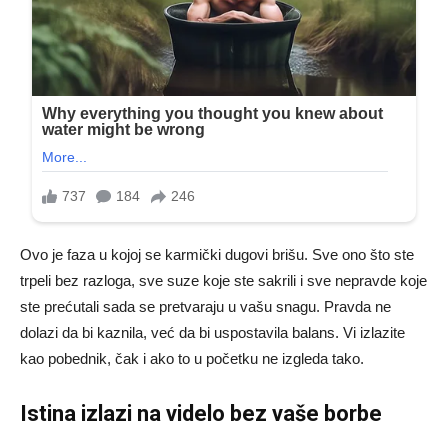
Ovo je faza u kojoj se karmički dugovi brišu. Sve ono što ste
trpeli bez razloga, sve suze koje ste sakrili i sve nepravde koje
ste prećutali sada se pretvaraju u vašu snagu. Pravda ne
dolazi da bi kaznila, već da bi uspostavila balans. Vi izlazite
kao pobednik, čak i ako to u početku ne izgleda tako.
Istina izlazi na videlo bez vaše borbe