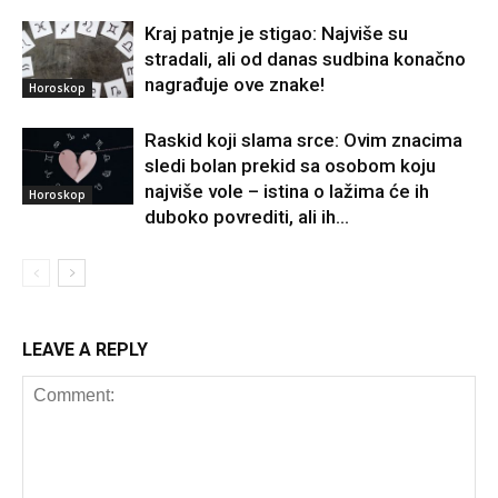
Kraj patnje je stigao: Najviše su
stradali, ali od danas sudbina konačno
nagrađuje ove znake!
Horoskop
Raskid koji slama srce: Ovim znacima
sledi bolan prekid sa osobom koju
najviše vole – istina o lažima će ih
Horoskop
duboko povrediti, ali ih...
LEAVE A REPLY