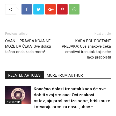
Previous article
Next article
OVAN – PRAVDA KOJA NE
KADA BOL POSTANE
MOŽE DA ČEKA: Sve dolazi
PREJAKA: Ove znakove čeka
tačno onda kada mora!
emotivni trenutak koji neće
lako preboleti!
RELATED ARTICLES
MORE FROM AUTHOR
Konačno dolazi trenutak kada će sve
dobiti svoj smisao: Ovi znakovi
ostavljaju prošlost iza sebe, brišu suze
Horoskop
i otvaraju srce za novu ljubav –...