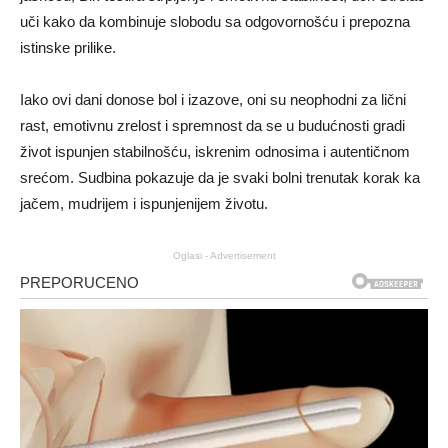
uči kako da kombinuje slobodu sa odgovornošću i prepozna
istinske prilike.
Iako ovi dani donose bol i izazove, oni su neophodni za lični
rast, emotivnu zrelost i spremnost da se u budućnosti gradi
život ispunjen stabilnošću, iskrenim odnosima i autentičnom
srećom. Sudbina pokazuje da je svaki bolni trenutak korak ka
jačem, mudrijem i ispunjenijem životu.
Oglasi - Advertisement