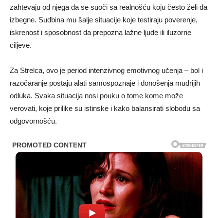
zahtevaju od njega da se suoči sa realnošću koju često želi da
izbegne. Sudbina mu šalje situacije koje testiraju poverenje,
iskrenost i sposobnost da prepozna lažne ljude ili iluzorne
ciljeve.
Za Strelca, ovo je period intenzivnog emotivnog učenja – bol i
razočaranje postaju alati samospoznaje i donošenja mudrijih
odluka. Svaka situacija nosi pouku o tome kome može
verovati, koje prilike su istinske i kako balansirati slobodu sa
odgovornošću.