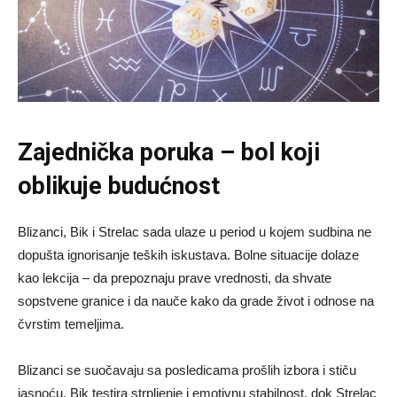
Zajednička poruka – bol koji
oblikuje budućnost
Blizanci, Bik i Strelac sada ulaze u period u kojem sudbina ne
dopušta ignorisanje teških iskustava. Bolne situacije dolaze
kao lekcija – da prepoznaju prave vrednosti, da shvate
sopstvene granice i da nauče kako da grade život i odnose na
čvrstim temeljima.
Blizanci se suočavaju sa posledicama prošlih izbora i stiču
jasnoću, Bik testira strpljenje i emotivnu stabilnost, dok Strelac