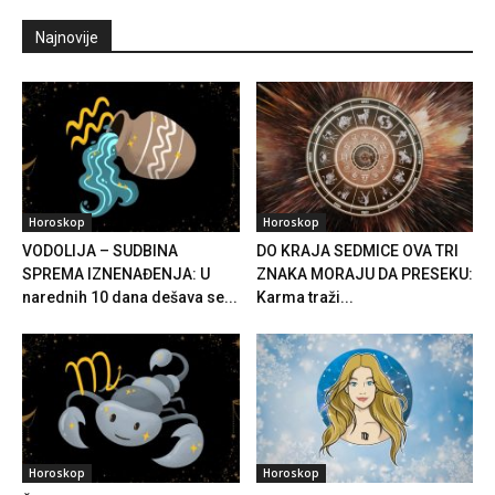
Najnovije
Horoskop
Horoskop
VODOLIJA – SUDBINA
DO KRAJA SEDMICE OVA TRI
SPREMA IZNENAĐENJA: U
ZNAKA MORAJU DA PRESEKU:
narednih 10 dana dešava se...
Karma traži...
Horoskop
Horoskop