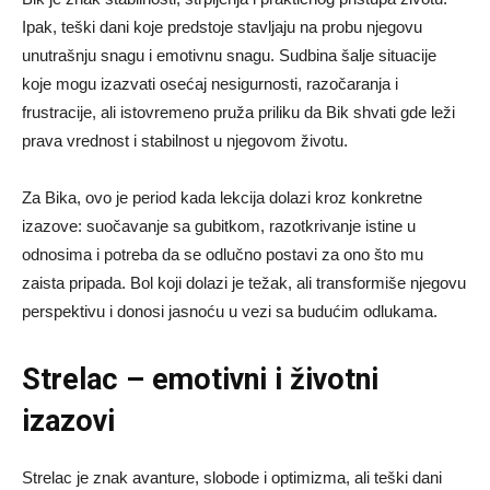
Ipak, teški dani koje predstoje stavljaju na probu njegovu
unutrašnju snagu i emotivnu snagu. Sudbina šalje situacije
koje mogu izazvati osećaj nesigurnosti, razočaranja i
frustracije, ali istovremeno pruža priliku da Bik shvati gde leži
prava vrednost i stabilnost u njegovom životu.
Za Bika, ovo je period kada lekcija dolazi kroz konkretne
izazove: suočavanje sa gubitkom, razotkrivanje istine u
odnosima i potreba da se odlučno postavi za ono što mu
zaista pripada. Bol koji dolazi je težak, ali transformiše njegovu
perspektivu i donosi jasnoću u vezi sa budućim odlukama.
Strelac – emotivni i životni
izazovi
Strelac je znak avanture, slobode i optimizma, ali teški dani