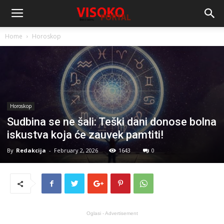
Home
Horoskop
Horoskop
Sudbina se ne šali: Teški dani donose bolna
iskustva koja će zauvek pamtiti!
By
Redakcija
-
February 2, 2026
1643
0
Oglasi - Advertisement