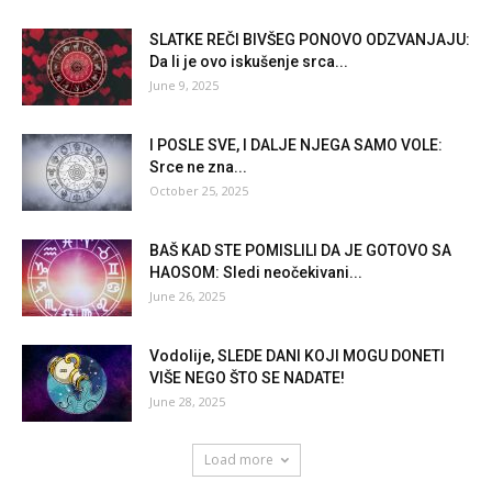
SLATKE REČI BIVŠEG PONOVO ODZVANJAJU:
Da li je ovo iskušenje srca...
June 9, 2025
I POSLE SVE, I DALJE NJEGA SAMO VOLE:
Srce ne zna...
October 25, 2025
BAŠ KAD STE POMISLILI DA JE GOTOVO SA
HAOSOM: Sledi neočekivani...
June 26, 2025
Vodolije, SLEDE DANI KOJI MOGU DONETI
VIŠE NEGO ŠTO SE NADATE!
June 28, 2025
Load more