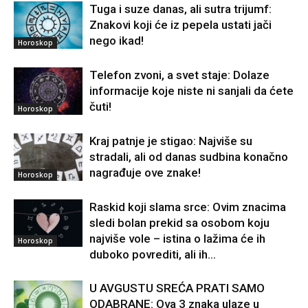
Tuga i suze danas, ali sutra trijumf:
Znakovi koji će iz pepela ustati jači
nego ikad!
Horoskop
Telefon zvoni, a svet staje: Dolaze
informacije koje niste ni sanjali da ćete
čuti!
Horoskop
Kraj patnje je stigao: Najviše su
stradali, ali od danas sudbina konačno
nagrađuje ove znake!
Horoskop
Raskid koji slama srce: Ovim znacima
sledi bolan prekid sa osobom koju
najviše vole – istina o lažima će ih
Horoskop
duboko povrediti, ali ih...
U AVGUSTU SREĆA PRATI SAMO
ODABRANE: Ova 3 znaka ulaze u