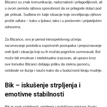
Blizanci su znak komunikacije, radoznalosti i prilagodljivosti, ali
u ovom periodu njihova sposobnost da se prilagode dolazi pod
jak pritisak. Sudbina im šalje situacije koje osvetljavaju njihove
prošle odluke – kako u ljubavi, tako i u poslovnim i prijateljskim
odnosima.
Za Blizance, ovo je period introspektivnog učenja:
razumevanje posledica sopstvenih postupaka i prepoznavanje
onih ljudi i situacija koji su ih možda pogrešno usmeravali. Bol
može biti emotivan i intelektualno izazovan, ali upravo kroz
ove trenutke Blizanci dobijaju priliku da steknu jasnoću,
oslobode se iluzija i nauče kako da u budućnosti biraju mudrije.
Bik – iskušenje strpljenja i
emotivne stabilnosti
Bik je znak stabilnosti, strpljenja i praktičnog pristupa životu.