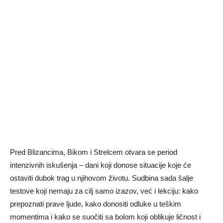
Pred Blizancima, Bikom i Strelcem otvara se period
intenzivnih iskušenja – dani koji donose situacije koje će
ostaviti dubok trag u njihovom životu. Sudbina sada šalje
testove koji nemaju za cilj samo izazov, već i lekciju: kako
prepoznati prave ljude, kako donositi odluke u teškim
momentima i kako se suočiti sa bolom koji oblikuje ličnost i