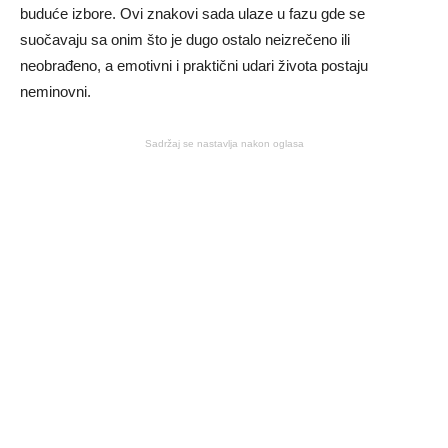
buduće izbore. Ovi znakovi sada ulaze u fazu gde se
suočavaju sa onim što je dugo ostalo neizrečeno ili
neobrađeno, a emotivni i praktični udari života postaju
neminovni.
Sadržaj se nastavlja nakon oglasa