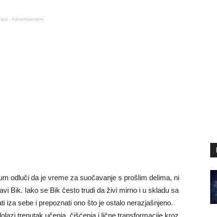
lasi - Advertisement
zum odluči da je vreme za suočavanje s prošlim delima, ni
avi Bik. Iako se Bik često trudi da živi mirno i u skladu sa
 iza sebe i prepoznati ono što je ostalo nerazjašnjeno.
olazi trenutak učenja, čišćenja i lične transformacije kroz