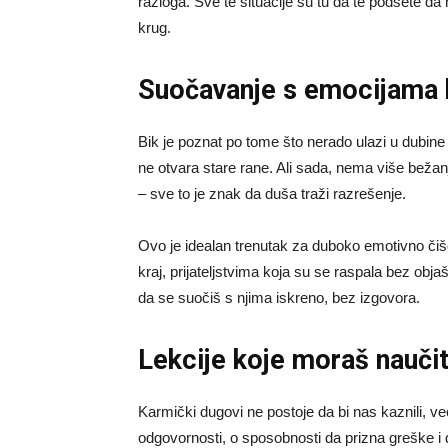
razloga. Sve te situacije su tu da te podsete da 
krug.
Suočavanje s emocijama k
Bik je poznat po tome što nerado ulazi u dubine 
ne otvara stare rane. Ali sada, nema više bežanja
– sve to je znak da duša traži razrešenje.
Ovo je idealan trenutak za duboko emotivno čišće
kraj, prijateljstvima koja su se raspala bez obja
da se suočiš s njima iskreno, bez izgovora.
Lekcije koje moraš naučiti
Karmički dugovi ne postoje da bi nas kaznili, već
odgovornosti, o sposobnosti da prizna greške i