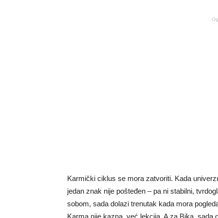
Og
Karmički ciklus se mora zatvoriti. Kada univer
jedan znak nije pošteđen – pa ni stabilni, tvrdogl
sobom, sada dolazi trenutak kada mora pogledati
Karma nije kazna, već lekcija. A za Bika, sada d