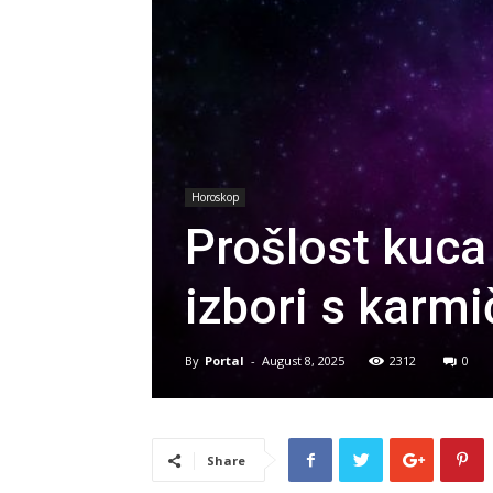
Horoskop
Prošlost kuca
izbori s karm
By
Portal
-
August 8, 2025
2312
0
Share