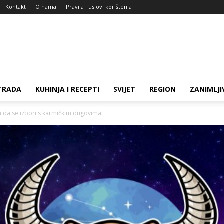
Kontakt
O nama
Pravila i uslovi korištenja
TRADA
KUHINJA I RECEPTI
SVIJET
REGION
ZANIMLJI
a da se izbori s karmičkim dugovima!