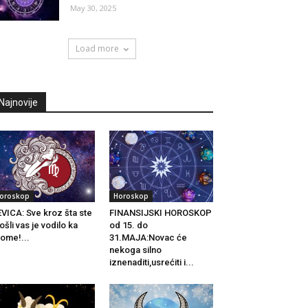
May 30, 2025
Load more
Najnovije
oroskop
Horoskop
VICA: Sve kroz šta ste
FINANSIJSKI HOROSKOP
ošli vas je vodilo ka
od 15. do
ome!...
31.MAJA:Novac će
nekoga silno
iznenaditi,usrećiti i...