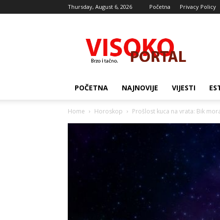
Thursday, August 6, 2026
Početna
Privacy Policy
Visocki
portal
POČETNA
NAJNOVIJE
VIJESTI
ES
Home
Horoskop
Prošlost kuca na vrata: Bik mor