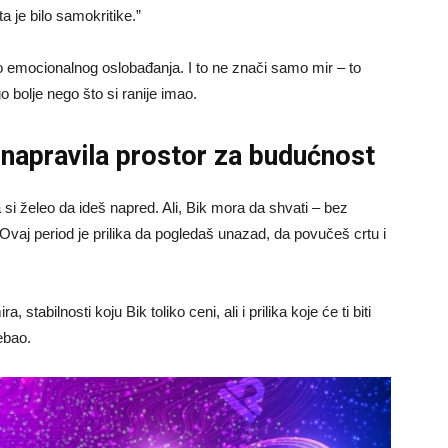
a je bilo samokritike.”
do emocionalnog oslobađanja. I to ne znači samo mir – to
 bolje nego što si ranije imao.
i napravila prostor za budućnost
si želeo da ideš napred. Ali, Bik mora da shvati – bez
Ovaj period je prilika da pogledaš unazad, da povučeš crtu i
stabilnosti koju Bik toliko ceni, ali i prilika koje će ti biti
ebao.