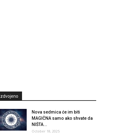
Izdvojeno
Nova sedmica će im biti
MAGIČNA samo ako shvate da
NIŠTA...
October 18, 2025