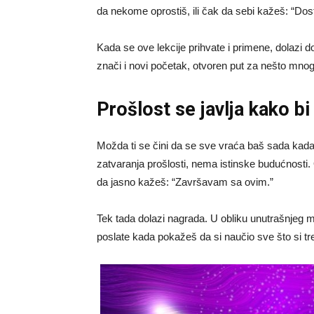
da nekome oprostiš, ili čak da sebi kažeš: “Dost
Kada se ove lekcije prihvate i primene, dolazi 
znači i novi početak, otvoren put za nešto mnogo
Prošlost se javlja kako b
Možda ti se čini da se sve vraća baš sada kada 
zatvaranja prošlosti, nema istinske budućnosti. 
da jasno kažeš: “Završavam sa ovim.”
Tek tada dolazi nagrada. U obliku unutrašnjeg mira, 
poslate kada pokažeš da si naučio sve što si tr