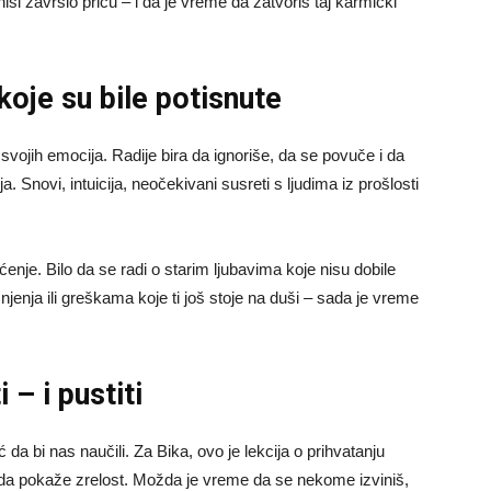
nisi završio priču – i da je vreme da zatvoriš taj karmički
oje su bile potisnute
svojih emocija. Radije bira da ignoriše, da se povuče i da
. Snovi, intuicija, neočekivani susreti s ljudima iz prošlosti
nje. Bilo da se radi o starim ljubavima koje nisu dobile
šnjenja ili greškama koje ti još stoje na duši – sada je vreme
 – i pustiti
 da bi nas naučili. Za Bika, ovo je lekcija o prihvatanju
 da pokaže zrelost. Možda je vreme da se nekome izviniš,