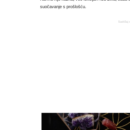
suočavanje s prošlošću.
Sadržaj 