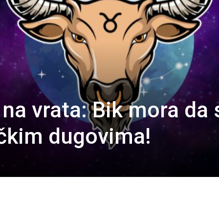
 na vrata: Bik mora da 
ičkim dugovima!