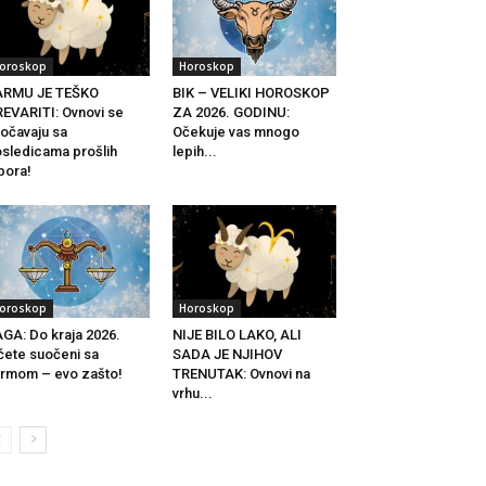
oroskop
Horoskop
ARMU JE TEŠKO
BIK – VELIKI HOROSKOP
EVARITI: Ovnovi se
ZA 2026. GODINU:
očavaju sa
Očekuje vas mnogo
sledicama prošlih
lepih...
bora!
oroskop
Horoskop
GA: Do kraja 2026.
NIJE BILO LAKO, ALI
ćete suočeni sa
SADA JE NJIHOV
rmom – evo zašto!
TRENUTAK: Ovnovi na
vrhu...