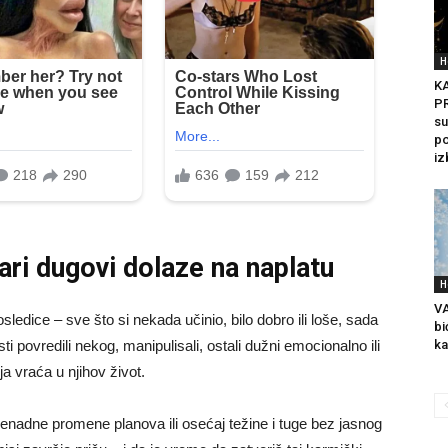
H
K
PR
su
po
iz
ari dugovi dolaze na naplatu
H
VA
edice – sve što si nekada učinio, bilo dobro ili loše, sada
bi
ka
ti povredili nekog, manipulisali, ostali dužni emocionalno ili
a vraća u njihov život.
enadne promene planova ili osećaj težine i tuge bez jasnog