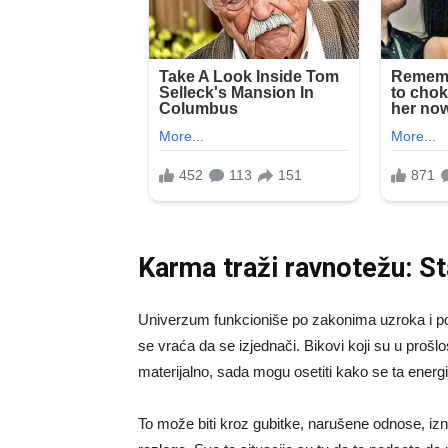
Karma traži ravnotežu: St
Univerzum funkcioniše po zakonima uzroka i posl
se vraća da se izjednači. Bikovi koji su u prošlos
materijalno, sada mogu osetiti kako se ta energij
To može biti kroz gubitke, narušene odnose, izn