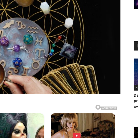
H
DE
pr
ov