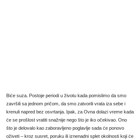
Biće suza. Postoje periodi u životu kada pomislimo da smo
završili sa jednom pričom, da smo zatvorili vrata iza sebe i
krenuli napred bez osvrtanja. Ipak, za Ovna dolazi vreme kada
će se prošlost vratiti snažnije nego što je iko očekivao. Ono
što je delovalo kao zaboravljeno poglavlje sada će ponovo
oživeti – kroz susret, poruku ili iznenadni splet okolnosti koji će