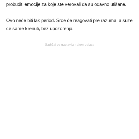
probuditi emocije za koje ste verovali da su odavno utišane.
Ovo neće biti lak period. Srce će reagovati pre razuma, a suze
će same krenuti, bez upozorenja.
Sadržaj se nastavlja nakon oglasa