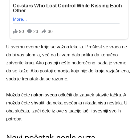
U svemu ovome krije se važna lekcija. Prošlost se vraća ne
da bi vas slomila, već da bi vam dala priliku da konačno
zatvorite krug. Ako postoji nešto nedorečeno, sada je vreme
da se kaže. Ako postoji emocija koja nije do kraja razjašnjena,
sada je trenutak da se razume.
Možda ćete nakon svega odlučiti da zauvek stavite tačku. A
možda ćete shvatiti da neka osećanja nikada nisu nestala. U
oba slučaja, izaći ćete iz ove situacije jači i svesniji svojih
potreba.