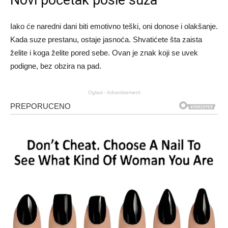
Novi početak posle suza
Iako će naredni dani biti emotivno teški, oni donose i olakšanje.
Kada suze prestanu, ostaje jasnoća. Shvatićete šta zaista
želite i koga želite pored sebe. Ovan je znak koji se uvek
podigne, bez obzira na pad.
Oglasi - Advertisement