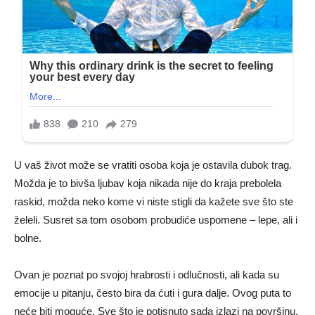
U vaš život može se vratiti osoba koja je ostavila dubok trag.
Možda je to bivša ljubav koja nikada nije do kraja prebolela
raskid, možda neko kome vi niste stigli da kažete sve što ste
želeli. Susret sa tom osobom probudiće uspomene – lepe, ali i
bolne.
Ovan je poznat po svojoj hrabrosti i odlučnosti, ali kada su
emocije u pitanju, često bira da ćuti i gura dalje. Ovog puta to
neće biti moguće. Sve što je potisnuto sada izlazi na površinu.