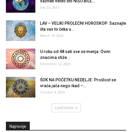
saznati nešto što NISU BILE...
July 23, 2025
LAV – VELIKI PROLEĆNI HOROSKOP: Saznajte
šta vas to čeka u...
March 14, 2026
U roku od 48 sati sve se menja: Ovim
znacima stiže...
December 12, 2025
ŠOK NA POČETKU NEDELJE: Prošlost se
vraća jača nego ikad –...
October 4, 2025
Load more
Najnovije