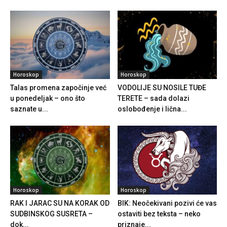
Horoskop
Horoskop
Talas promena započinje već
VODOLIJE SU NOSILE TUĐE
u ponedeljak – ono što
TERETE – sada dolazi
saznate u...
oslobođenje i lična...
Horoskop
Horoskop
RAK I JARAC SU NA KORAK OD
BIK: Neočekivani pozivi će vas
SUDBINSKOG SUSRETA –
ostaviti bez teksta – neko
dok...
priznaje...