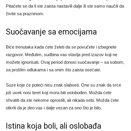
Pitaćete se da li ste zaista nastavili dalje ili ste samo naučili da
živite sa prazninom.
Suočavanje sa emocijama
Biće trenutaka kada ćete želeti da se povučete i izbegnete
razgovor. Međutim, sudbina vas stavlja pred izazov koji ne
možete ignorisati. Ovaj period donosi suočavanje – sa sobom,
sa prošlim odlukama i sa onim što zaista osećate.
Suze koje će poteći nisu znak slabosti. One su znak da srce
još uvek nosi teret koji mora biti oslobođen. Možda ćete
shvatiti da ste nekome oprostili, ali nikada sebi. Možda ćete
otkriti da je deo vas i dalje vezan za ono što je bilo.
Istina koja boli, ali oslobađa