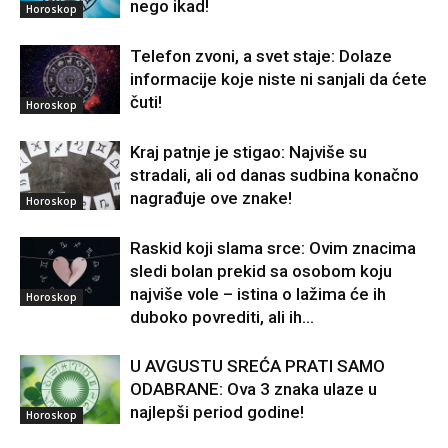
nego ikad!
Horoskop
Telefon zvoni, a svet staje: Dolaze
informacije koje niste ni sanjali da ćete
čuti!
Horoskop
Kraj patnje je stigao: Najviše su
stradali, ali od danas sudbina konačno
nagrađuje ove znake!
Horoskop
Raskid koji slama srce: Ovim znacima
sledi bolan prekid sa osobom koju
najviše vole – istina o lažima će ih
Horoskop
duboko povrediti, ali ih...
U AVGUSTU SREĆA PRATI SAMO
ODABRANE: Ova 3 znaka ulaze u
najlepši period godine!
Horoskop