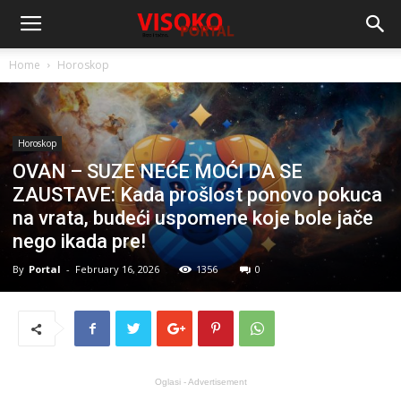
Home
Horoskop
Horoskop
OVAN – SUZE NEĆE MOĆI DA SE
ZAUSTAVE: Kada prošlost ponovo pokuca
na vrata, budeći uspomene koje bole jače
nego ikada pre!
By
Portal
-
February 16, 2026
1356
0
Oglasi - Advertisement