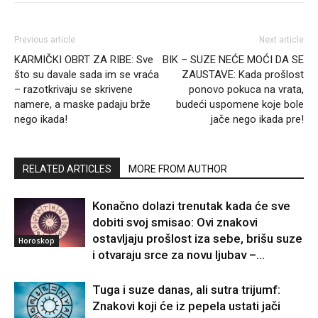
Previous article
Next article
KARMIČKI OBRT ZA RIBE: Sve
BIK – SUZE NEĆE MOĆI DA SE
što su davale sada im se vraća
ZAUSTAVE: Kada prošlost
– razotkrivaju se skrivene
ponovo pokuca na vrata,
namere, a maske padaju brže
budeći uspomene koje bole
nego ikada!
jače nego ikada pre!
RELATED ARTICLES
MORE FROM AUTHOR
Konačno dolazi trenutak kada će sve
dobiti svoj smisao: Ovi znakovi
ostavljaju prošlost iza sebe, brišu suze
Horoskop
i otvaraju srce za novu ljubav –...
Tuga i suze danas, ali sutra trijumf:
Znakovi koji će iz pepela ustati jači