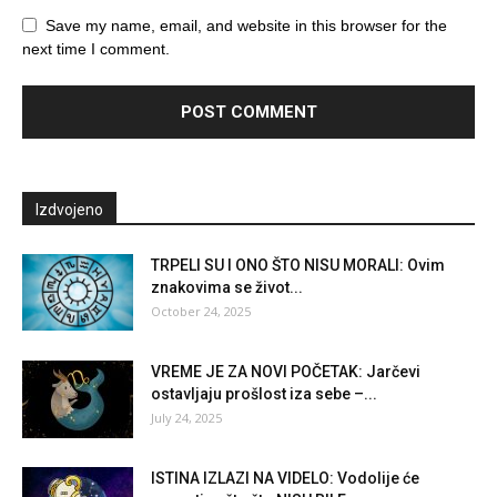
Save my name, email, and website in this browser for the
next time I comment.
Izdvojeno
TRPELI SU I ONO ŠTO NISU MORALI: Ovim
znakovima se život...
October 24, 2025
VREME JE ZA NOVI POČETAK: Jarčevi
ostavljaju prošlost iza sebe –...
July 24, 2025
ISTINA IZLAZI NA VIDELO: Vodolije će